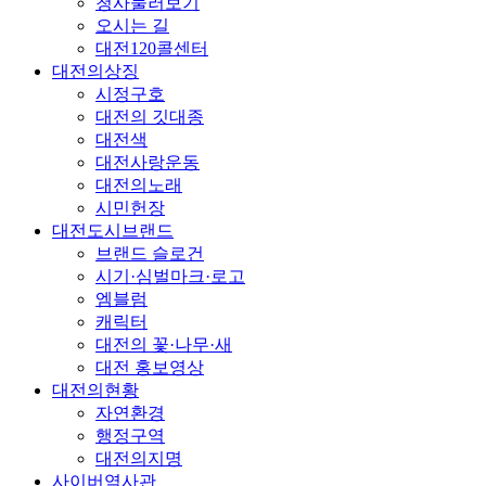
청사둘러보기
오시는 길
대전120콜센터
대전의상징
시정구호
대전의 깃대종
대전색
대전사랑운동
대전의노래
시민헌장
대전도시브랜드
브랜드 슬로건
시기·심벌마크·로고
엠블럼
캐릭터
대전의 꽃·나무·새
대전 홍보영상
대전의현황
자연환경
행정구역
대전의지명
사이버역사관