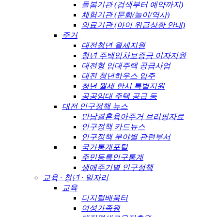
돌봄기관 (검색부터 예약까지)
체험기관 (문화/놀이/역사)
의료기관 (아이 위급상황 안내)
주거
대전청년 월세지원
청년 주택임차보증금 이자지원
대전형 임대주택 공급사업
대전 청년하우스 입주
청년 월세 한시 특별지원
공공임대 주택 공급 등
대전 인구정책 뉴스
만남결혼육아주거 브리핑자료
인구정책 카드뉴스
인구정책 분야별 관련부서
국가통계포털
주민등록인구통계
생애주기별 인구정책
교육 · 청년 · 일자리
교육
디지털배움터
여성가족원