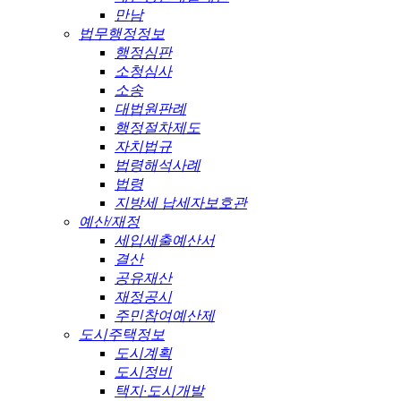
만남
법무행정정보
행정심판
소청심사
소송
대법원판례
행정절차제도
자치법규
법령해석사례
법령
지방세 납세자보호관
예산/재정
세입세출예산서
결산
공유재산
재정공시
주민참여예산제
도시주택정보
도시계획
도시정비
택지·도시개발