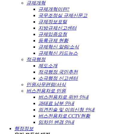
규제개혁
규제개혁이란?
국무조정실 규제신문고
규제정보포털
지방규제신고센터
규제입증요청
등록규제 현황
규제혁신 알림/소식
규제혁신 카드뉴스
적극행정
제도소개
적극행정 국민추천
소극행정 신고센터
민원사무편람/서식
버스전용차로 민원
버스전용차로 위반 안내
과태료 납부 안내
의견진술 및 이의신청 안내
버스전용차로 CCTV현황
임차인 변경 안내
행정정보