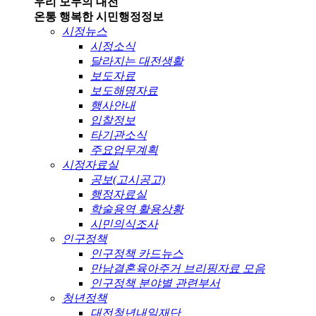
우리 모두의 대전
온통 행복한 시민
행정정보
시정뉴스
시정소식
달라지는 대전생활
보도자료
보도해명자료
행사안내
입찰정보
타기관소식
주요업무계획
시정자료실
공보(고시공고)
행정자료실
학술용역 활용상황
시민의식조사
인구정책
인구정책 카드뉴스
만남결혼육아주거 브리핑자료 모음
인구정책 분야별 관련부서
청년정책
대전청년내일재단