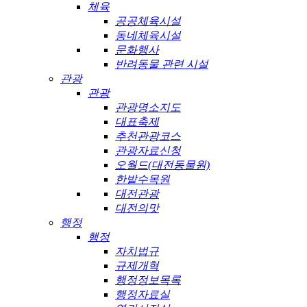
체육
공공체육시설
동네체육시설
문화행사
반려동물 관련 시설
관광
관광
관광명소지도
대표축제
추천관광코스
관광자료신청
오월드(대전동물원)
한밭수목원
대전관광
대전의맛
행정
행정
자치법규
규제개혁
행정정보목록
행정자료실