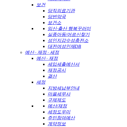
보건
당직의료기관
당번약국
보건소
임신·출산 행복꾸러미
실종아동/어르신찾기
성인지감수성충전소
대전여성인재DB
예산 · 재정 · 세정
예산 · 재정
세입세출예산서
재정공시
결산
세정
지방세납부안내
마을세무사
구제제도
예산/재정
세정도우미
주민참여예산
계약정보