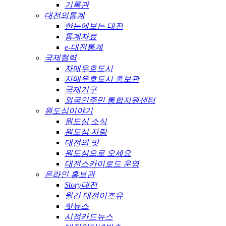
기록관
대전의통계
한눈에보는 대전
통계자료
e-대전통계
국제협력
자매우호도시
자매우호도시 홍보관
국제기구
외국인주민 통합지원센터
원도심이야기
원도심 소식
원도심 자랑
대전의 맛
원도심으로 오세요
대전스카이로드 운영
온라인 홍보관
Story대전
월간 대전이즈유
핫뉴스
시정카드뉴스