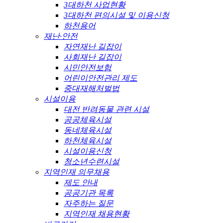
3대하천 사업현황
3대하천 편의시설 및 이용신청
하천용어
재난·안전
자연재난 길잡이
사회재난 길잡이
시민안전보험
어린이안전관리 제도
중대재해처벌법
시설이용
대전 반려동물 관련 시설
공공체육시설
동네체육시설
하천체육시설
시설이용신청
청소년수련시설
지역인재 의무채용
제도 안내
공공기관 목록
자주하는 질문
지역인재 채용현황