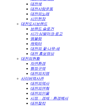
대전색
대전사랑운동
대전의노래
시민헌장
대전도시브랜드
브랜드 슬로건
시기·심벌마크·로고
엠블럼
캐릭터
대전의 꽃·나무·새
대전 홍보영상
대전의현황
자연환경
행정구역
대전의지명
사이버역사관
대전의역사
대전의연혁
대전의인물
시정ㆍ경제ㆍ환경백서
대전찰칵