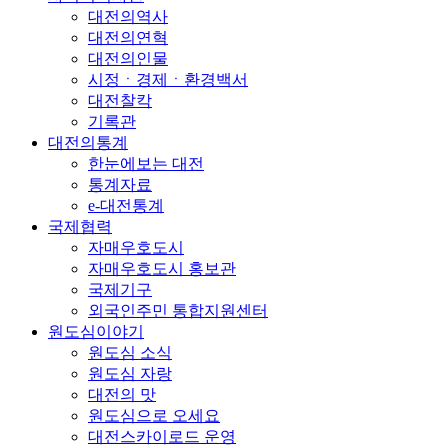
대전의역사
대전의연혁
대전의인물
시정ㆍ경제ㆍ환경백서
대전찰칵
기록관
대전의통계
한눈에보는 대전
통계자료
e-대전통계
국제협력
자매우호도시
자매우호도시 홍보관
국제기구
외국인주민 통합지원센터
원도심이야기
원도심 소식
원도심 자랑
대전의 맛
원도심으로 오세요
대전스카이로드 운영