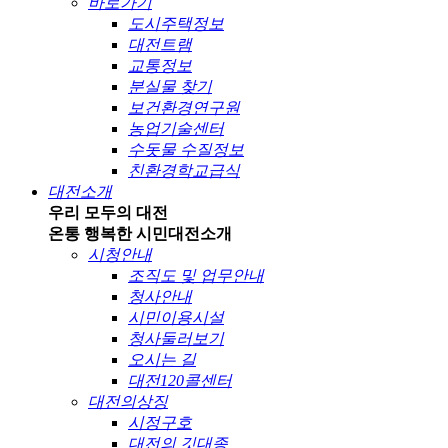
바로가기
도시주택정보
대전트램
교통정보
분실물 찾기
보건환경연구원
농업기술센터
수돗물 수질정보
친환경학교급식
대전소개
우리 모두의 대전
온통 행복한 시민
대전소개
시청안내
조직도 및 업무안내
청사안내
시민이용시설
청사둘러보기
오시는 길
대전120콜센터
대전의상징
시정구호
대전의 깃대종