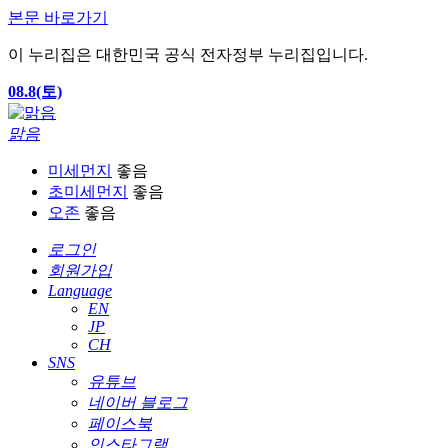
본문 바로가기
이 누리집은 대한민국 공식 전자정부 누리집입니다.
08.8(토)
맑음
미세먼지
좋음
초미세먼지
좋음
오존
좋음
로그인
회원가입
Language
EN
JP
CH
SNS
유튜브
네이버 블로그
페이스북
인스타그램