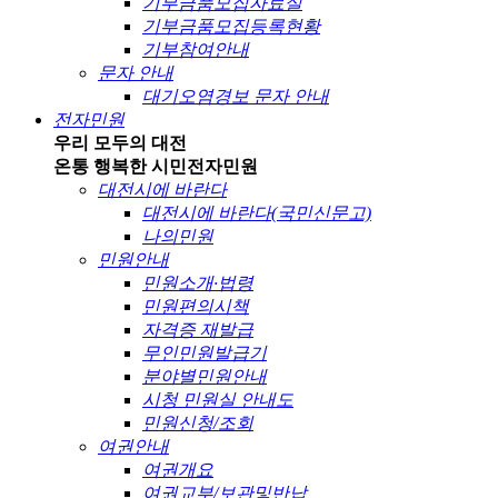
기부금품모집자료실
기부금품모집등록현황
기부참여안내
문자 안내
대기오염경보 문자 안내
전자민원
우리 모두의 대전
온통 행복한 시민
전자민원
대전시에 바란다
대전시에 바란다(국민신문고)
나의민원
민원안내
민원소개·법령
민원편의시책
자격증 재발급
무인민원발급기
분야별민원안내
시청 민원실 안내도
민원신청/조회
여권안내
여권개요
여권교부/보관및반납