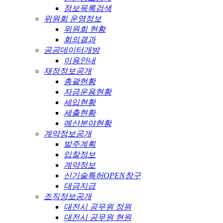
정보목록검색
위원회 운영정보
위원회 현황
회의결과
공공데이터개방
이용안내
재정정보공개
총괄현황
자금운용현황
세입현황
세출현황
예산분야현황
계약정보공개
발주계획
입찰정보
계약정보
신기술특허OPEN창구
대금지급
조직정보공개
대전시 공무원 정원
대전시 공무원 현원