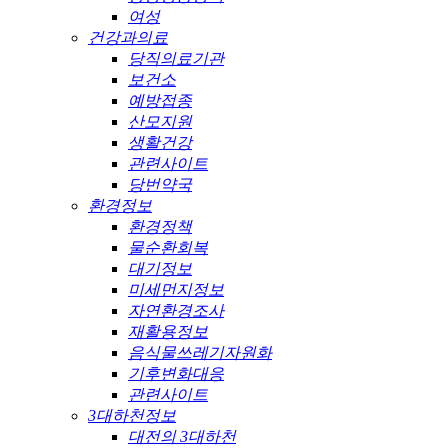
여성
건강과의료
당직의료기관
보건소
예방접종
산모지원
생활건강
관련사이트
당번약국
환경정보
환경정책
물순환회복
대기정보
미세먼지정보
자연환경조사
재활용정보
음식물쓰레기자원화
기후변화대응
관련사이트
3대하천정보
대전의 3대하천