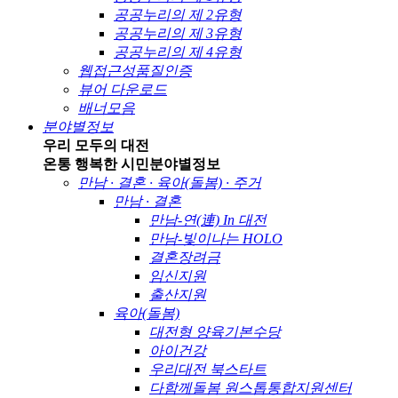
공공누리의 제 2유형
공공누리의 제 3유형
공공누리의 제 4유형
웹접근성품질인증
뷰어 다운로드
배너모음
분야별정보
우리 모두의 대전
온통 행복한 시민
분야별정보
만남 · 결혼 · 육아(돌봄) · 주거
만남 · 결혼
만남-연(連) In 대전
만남-빛이나는 HOLO
결혼장려금
임신지원
출산지원
육아(돌봄)
대전형 양육기본수당
아이건강
우리대전 북스타트
다함께돌봄 원스톱통합지원센터