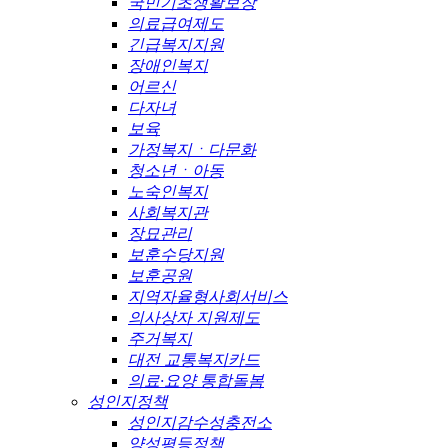
국민기초생활보장
의료급여제도
긴급복지지원
장애인복지
어르신
다자녀
보육
가정복지ㆍ다문화
청소년ㆍ아동
노숙인복지
사회복지관
장묘관리
보훈수당지원
보훈공원
지역자율형사회서비스
의사상자 지원제도
주거복지
대전 교통복지카드
의료·요양 통합돌봄
성인지정책
성인지감수성충전소
양성평등정책