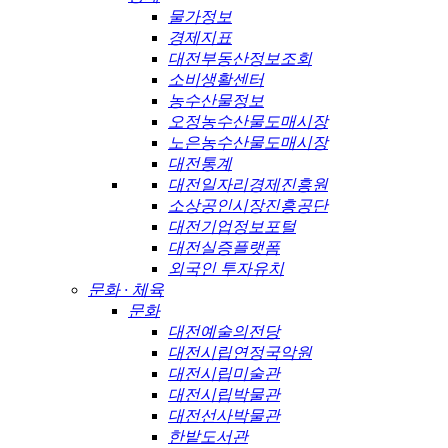
물가정보
경제지표
대전부동산정보조회
소비생활센터
농수산물정보
오정농수산물도매시장
노은농수산물도매시장
대전통계
대전일자리경제진흥원
소상공인시장진흥공단
대전기업정보포털
대전실증플랫폼
외국인 투자유치
문화 · 체육
문화
대전예술의전당
대전시립연정국악원
대전시립미술관
대전시립박물관
대전선사박물관
한밭도서관