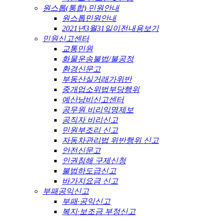
원스톱(통합) 민원안내
원스톱민원안내
2021년3월31일이전내용보기
민원신고센터
교통민원
화물운송불법/불공정
환경신문고
부동산실거래가위반
중개업소위법부당행위
예산낭비신고센터
공무원 비리익명제보
공직자 비리신고
민원부조리 신고
자동차관리법 위반행위 신고
안전신문고
인권침해 구제신청
불법하도급신고
바가지요금 신고
부패공익신고
부패·공익신고
복지·보조금 부정신고