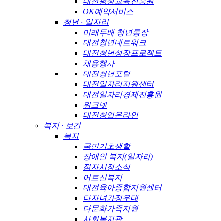
대전평생교육진흥원
OK예약서비스
청년 · 일자리
미래두배 청년통장
대전청년네트워크
대전청년성장프로젝트
채용행사
대전청년포털
대전일자리지원센터
대전일자리경제진흥원
워크넷
대전창업온라인
복지 · 보건
복지
국민기초생활
장애인 복지(일자리)
점자시정소식
어르신복지
대전육아종합지원센터
다자녀가정우대
다문화가족지원
사회복지관