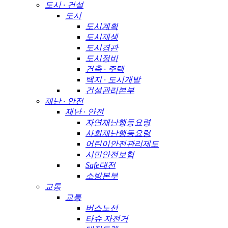
도시 · 건설
도시
도시계획
도시재생
도시경관
도시정비
건축 · 주택
택지 · 도시개발
건설관리본부
재난 · 안전
재난 · 안전
자연재난행동요령
사회재난행동요령
어린이안전관리제도
시민안전보험
Safe대전
소방본부
교통
교통
버스노선
타슈 자전거