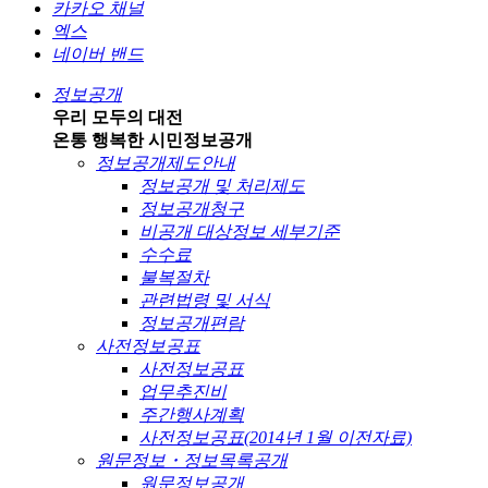
카카오 채널
엑스
네이버 밴드
정보공개
우리 모두의 대전
온통 행복한 시민
정보공개
정보공개제도안내
정보공개 및 처리제도
정보공개청구
비공개 대상정보 세부기준
수수료
불복절차
관련법령 및 서식
정보공개편람
사전정보공표
사전정보공표
업무추진비
주간행사계획
사전정보공표(2014년 1월 이전자료)
원문정보・정보목록공개
원문정보공개