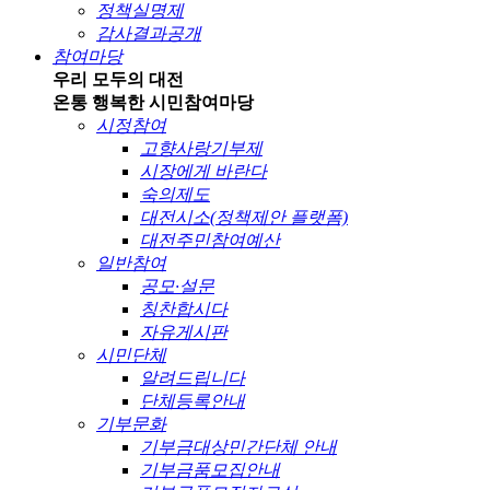
정책실명제
감사결과공개
참여마당
우리 모두의 대전
온통 행복한 시민
참여마당
시정참여
고향사랑기부제
시장에게 바란다
숙의제도
대전시소(정책제안 플랫폼)
대전주민참여예산
일반참여
공모·설문
칭찬합시다
자유게시판
시민단체
알려드립니다
단체등록안내
기부문화
기부금대상민간단체 안내
기부금품모집안내