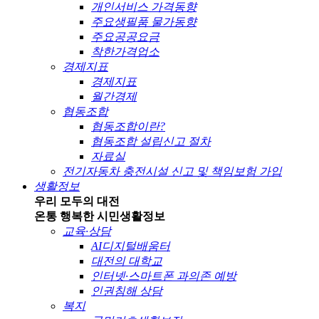
개인서비스 가격동향
주요생필품 물가동향
주요공공요금
착한가격업소
경제지표
경제지표
월간경제
협동조합
협동조합이란?
협동조합 설립신고 절차
자료실
전기자동차 충전시설 신고 및 책임보험 가입
생활정보
우리 모두의 대전
온통 행복한 시민
생활정보
교육·상담
AI디지털배움터
대전의 대학교
인터넷·스마트폰 과의존 예방
인권침해 상담
복지