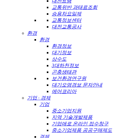
대전트램
교통위반 과태료조회
승용차요일제
교통정보센터
대전교통공사
환경
환경
환경정보
대기정보
상수도
3대하천정보
곤충생태관
보건환경연구원
대기오염경보 문자안내
에어코리아
기업 · 경제
기업
중소기업지원
지역 기술개발제품
기업애로 온라인 접수창구
중소기업제품 공공구매제도
경제