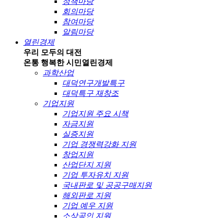
정책마당
회의마당
참여마당
알림마당
열린경제
우리 모두의 대전
온통 행복한 시민
열린경제
과학산업
대덕연구개발특구
대덕특구 재창조
기업지원
기업지원 주요 시책
자금지원
실증지원
기업 경쟁력강화 지원
창업지원
산업단지 지원
기업 투자유치 지원
국내판로 및 공공구매지원
해외판로 지원
기업 예우 지원
소상공인 지원