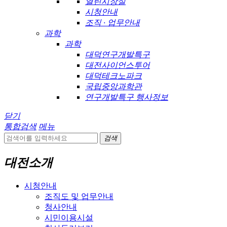
열린시장실
시청안내
조직 · 업무안내
과학
과학
대덕연구개발특구
대전사이언스투어
대덕테크노파크
국립중앙과학관
연구개발특구 행사정보
닫기
통합검색
메뉴
검색
대전소개
시청안내
조직도 및 업무안내
청사안내
시민이용시설