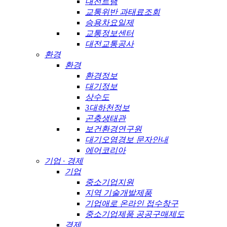
대전트램
교통위반 과태료조회
승용차요일제
교통정보센터
대전교통공사
환경
환경
환경정보
대기정보
상수도
3대하천정보
곤충생태관
보건환경연구원
대기오염경보 문자안내
에어코리아
기업 · 경제
기업
중소기업지원
지역 기술개발제품
기업애로 온라인 접수창구
중소기업제품 공공구매제도
경제