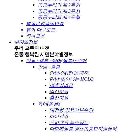
공공누리의 제 2유형
공공누리의 제 3유형
공공누리의 제 4유형
웹접근성품질인증
뷰어 다운로드
배너모음
분야별정보
우리 모두의 대전
온통 행복한 시민
분야별정보
만남 · 결혼 · 육아(돌봄) · 주거
만남 · 결혼
만남-연(連) In 대전
만남-빛이나는 HOLO
결혼장려금
임신지원
출산지원
육아(돌봄)
대전형 양육기본수당
아이건강
우리대전 북스타트
다함께돌봄 원스톱통합지원센터