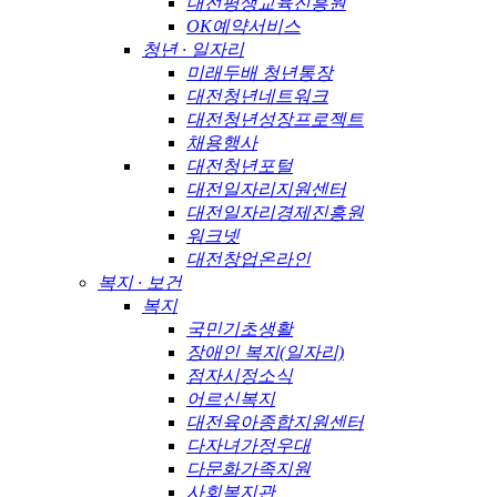
대전평생교육진흥원
OK예약서비스
청년 · 일자리
미래두배 청년통장
대전청년네트워크
대전청년성장프로젝트
채용행사
대전청년포털
대전일자리지원센터
대전일자리경제진흥원
워크넷
대전창업온라인
복지 · 보건
복지
국민기초생활
장애인 복지(일자리)
점자시정소식
어르신복지
대전육아종합지원센터
다자녀가정우대
다문화가족지원
사회복지관