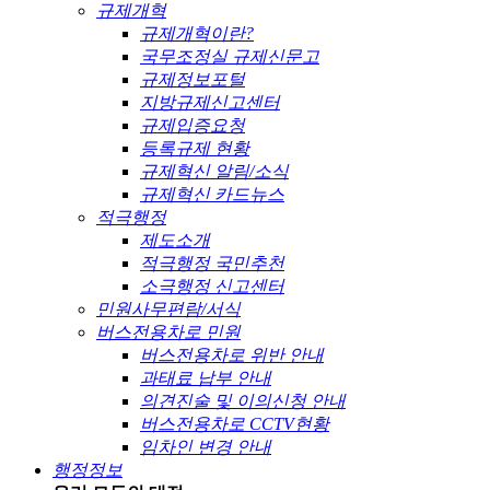
규제개혁
규제개혁이란?
국무조정실 규제신문고
규제정보포털
지방규제신고센터
규제입증요청
등록규제 현황
규제혁신 알림/소식
규제혁신 카드뉴스
적극행정
제도소개
적극행정 국민추천
소극행정 신고센터
민원사무편람/서식
버스전용차로 민원
버스전용차로 위반 안내
과태료 납부 안내
의견진술 및 이의신청 안내
버스전용차로 CCTV현황
임차인 변경 안내
행정정보