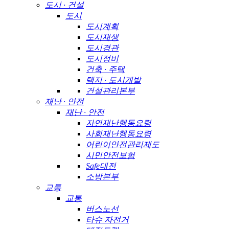
도시 · 건설
도시
도시계획
도시재생
도시경관
도시정비
건축 · 주택
택지 · 도시개발
건설관리본부
재난 · 안전
재난 · 안전
자연재난행동요령
사회재난행동요령
어린이안전관리제도
시민안전보험
Safe대전
소방본부
교통
교통
버스노선
타슈 자전거