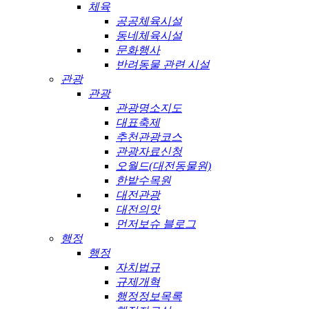
체육
공공체육시설
동네체육시설
문화행사
반려동물 관련 시설
관광
관광
관광명소지도
대표축제
추천관광코스
관광자료신청
오월드(대전동물원)
한밭수목원
대전관광
대전의맛
먼저보슈 블로그
행정
행정
자치법규
규제개혁
행정정보목록