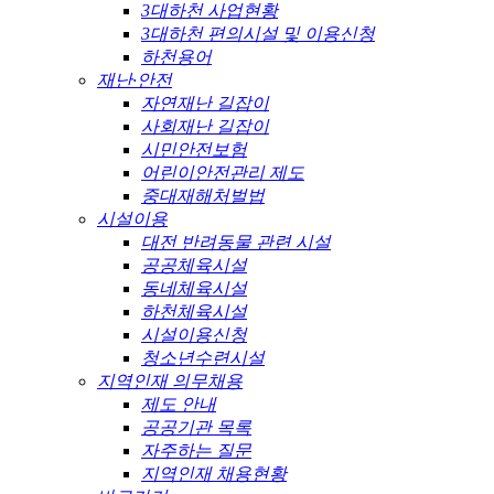
3대하천 사업현황
3대하천 편의시설 및 이용신청
하천용어
재난·안전
자연재난 길잡이
사회재난 길잡이
시민안전보험
어린이안전관리 제도
중대재해처벌법
시설이용
대전 반려동물 관련 시설
공공체육시설
동네체육시설
하천체육시설
시설이용신청
청소년수련시설
지역인재 의무채용
제도 안내
공공기관 목록
자주하는 질문
지역인재 채용현황