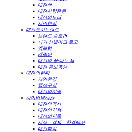
대전색
대전사랑운동
대전의노래
시민헌장
대전도시브랜드
브랜드 슬로건
시기·심벌마크·로고
엠블럼
캐릭터
대전의 꽃·나무·새
대전 홍보영상
대전의현황
자연환경
행정구역
대전의지명
사이버역사관
대전의역사
대전의연혁
대전의인물
시정ㆍ경제ㆍ환경백서
대전찰칵