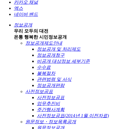
카카오 채널
엑스
네이버 밴드
정보공개
우리 모두의 대전
온통 행복한 시민
정보공개
정보공개제도안내
정보공개 및 처리제도
정보공개청구
비공개 대상정보 세부기준
수수료
불복절차
관련법령 및 서식
정보공개편람
사전정보공표
사전정보공표
업무추진비
주간행사계획
사전정보공표(2014년 1월 이전자료)
원문정보・정보목록공개
원문정보공개