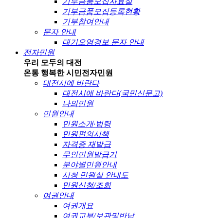
기부금품모집자료실
기부금품모집등록현황
기부참여안내
문자 안내
대기오염경보 문자 안내
전자민원
우리 모두의 대전
온통 행복한 시민
전자민원
대전시에 바란다
대전시에 바란다(국민신문고)
나의민원
민원안내
민원소개·법령
민원편의시책
자격증 재발급
무인민원발급기
분야별민원안내
시청 민원실 안내도
민원신청/조회
여권안내
여권개요
여권교부/보관및반납