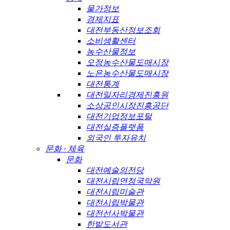
물가정보
경제지표
대전부동산정보조회
소비생활센터
농수산물정보
오정농수산물도매시장
노은농수산물도매시장
대전통계
대전일자리경제진흥원
소상공인시장진흥공단
대전기업정보포털
대전실증플랫폼
외국인 투자유치
문화 · 체육
문화
대전예술의전당
대전시립연정국악원
대전시립미술관
대전시립박물관
대전선사박물관
한밭도서관