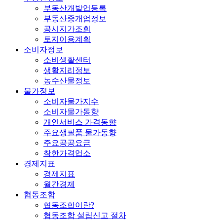
부동산개발업등록
부동산중개업정보
공시지가조회
토지이용계획
소비자정보
소비생활센터
생활지리정보
농수산물정보
물가정보
소비자물가지수
소비자물가동향
개인서비스 가격동향
주요생필품 물가동향
주요공공요금
착한가격업소
경제지표
경제지표
월간경제
협동조합
협동조합이란?
협동조합 설립신고 절차