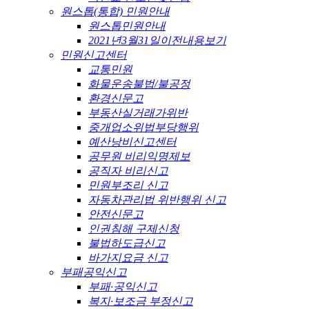
원스톱(통합) 민원안내
원스톱민원안내
2021년3월31일이전내용보기
민원신고센터
교통민원
화물운송불법/불공정
환경신문고
부동산실거래가위반
중개업소위법부당행위
예산낭비신고센터
공무원 비리익명제보
공직자 비리신고
민원부조리 신고
자동차관리법 위반행위 신고
안전신문고
인권침해 구제신청
불법하도급신고
바가지요금 신고
부패공익신고
부패·공익신고
복지·보조금 부정신고