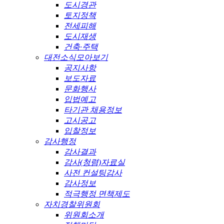
도시경관
토지정책
전세피해
도시재생
건축·주택
대전소식모아보기
공지사항
보도자료
문화행사
입법예고
타기관 채용정보
고시공고
입찰정보
감사행정
감사결과
감사(청렴)자료실
사전 컨설팅감사
감사정보
적극행정 면책제도
자치경찰위원회
위원회소개