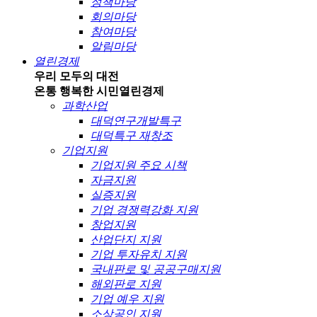
정책마당
회의마당
참여마당
알림마당
열린경제
우리 모두의 대전
온통 행복한 시민
열린경제
과학산업
대덕연구개발특구
대덕특구 재창조
기업지원
기업지원 주요 시책
자금지원
실증지원
기업 경쟁력강화 지원
창업지원
산업단지 지원
기업 투자유치 지원
국내판로 및 공공구매지원
해외판로 지원
기업 예우 지원
소상공인 지원