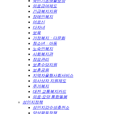
국민기초생활보장
의료급여제도
긴급복지지원
장애인복지
어르신
다자녀
보육
가정복지ㆍ다문화
청소년ㆍ아동
노숙인복지
사회복지관
장묘관리
보훈수당지원
보훈공원
지역자율형사회서비스
의사상자 지원제도
주거복지
대전 교통복지카드
의료·요양 통합돌봄
성인지정책
성인지감수성충전소
양성평등정책