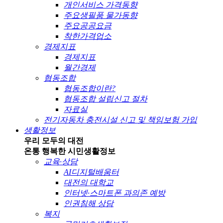
개인서비스 가격동향
주요생필품 물가동향
주요공공요금
착한가격업소
경제지표
경제지표
월간경제
협동조합
협동조합이란?
협동조합 설립신고 절차
자료실
전기자동차 충전시설 신고 및 책임보험 가입
생활정보
우리 모두의 대전
온통 행복한 시민
생활정보
교육·상담
AI디지털배움터
대전의 대학교
인터넷·스마트폰 과의존 예방
인권침해 상담
복지