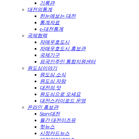
기록관
대전의통계
한눈에보는 대전
통계자료
e-대전통계
국제협력
자매우호도시
자매우호도시 홍보관
국제기구
외국인주민 통합지원센터
원도심이야기
원도심 소식
원도심 자랑
대전의 맛
원도심으로 오세요
대전스카이로드 운영
온라인 홍보관
Story대전
월간 대전이즈유
핫뉴스
시정카드뉴스