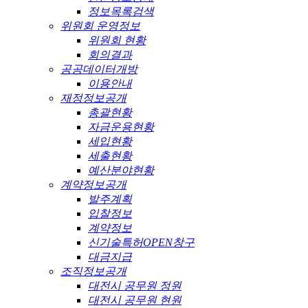
정보목록검색
위원회 운영정보
위원회 현황
회의결과
공공데이터개방
이용안내
재정정보공개
총괄현황
자금운용현황
세입현황
세출현황
예산분야현황
계약정보공개
발주계획
입찰정보
계약정보
신기술특허OPEN창구
대금지급
조직정보공개
대전시 공무원 정원
대전시 공무원 현원