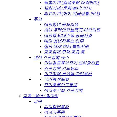
돌봄기관 (검색부터 예약까지)
체험기관 (문화/놀이/역사)
의료기관 (아이 위급상황 안내)
주거
대전청년 월세지원
청년 주택임차보증금 이자지원
대전형 임대주택 공급사업
대전 청년하우스 입주
청년 월세 한시 특별지원
공공임대 주택 공급 등
대전 인구정책 뉴스
만남결혼육아주거 브리핑자료
인구정책 카드뉴스
인구정책 분야별 관련부서
국가통계포털
주민등록인구통계
생애주기별 인구정책
교육 · 청년 · 일자리
교육
디지털배움터
여성가족원