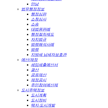
만남
법무행정정보
행정심판
소청심사
소송
대법원판례
행정절차제도
자치법규
법령해석사례
법령
지방세 납세자보호관
예산/재정
세입세출예산서
결산
공유재산
재정공시
주민참여예산제
도시주택정보
도시계획
도시정비
택지·도시개발