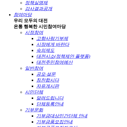
정책실명제
감사결과공개
참여마당
우리 모두의 대전
온통 행복한 시민
참여마당
시정참여
고향사랑기부제
시장에게 바란다
숙의제도
대전시소(정책제안 플랫폼)
대전주민참여예산
일반참여
공모·설문
칭찬합시다
자유게시판
시민단체
알려드립니다
단체등록안내
기부문화
기부금대상민간단체 안내
기부금품모집안내