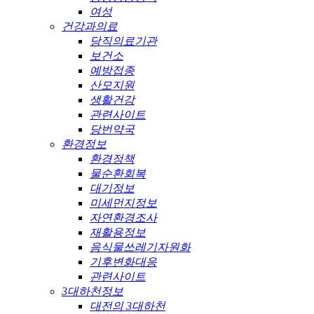
여성
건강과의료
당직의료기관
보건소
예방접종
산모지원
생활건강
관련사이트
당번약국
환경정보
환경정책
물순환회복
대기정보
미세먼지정보
자연환경조사
재활용정보
음식물쓰레기자원화
기후변화대응
관련사이트
3대하천정보
대전의 3대하천