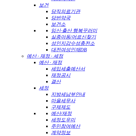
보건
당직의료기관
당번약국
보건소
임신·출산 행복꾸러미
실종아동/어르신찾기
성인지감수성충전소
대전여성인재DB
예산 · 재정 · 세정
예산 · 재정
세입세출예산서
재정공시
결산
세정
지방세납부안내
마을세무사
구제제도
예산/재정
세정도우미
주민참여예산
계약정보