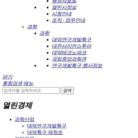
행정자료실
열린시장실
시청안내
조직 · 업무안내
과학
과학
대덕연구개발특구
대전사이언스투어
대덕테크노파크
국립중앙과학관
연구개발특구 행사정보
닫기
통합검색
메뉴
검색
열린경제
과학산업
대덕연구개발특구
대덕특구 재창조