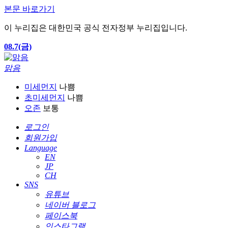
본문 바로가기
이 누리집은 대한민국 공식 전자정부 누리집입니다.
08.7(금)
맑음
미세먼지
나쁨
초미세먼지
나쁨
오존
보통
로그인
회원가입
Language
EN
JP
CH
SNS
유튜브
네이버 블로그
페이스북
인스타그램