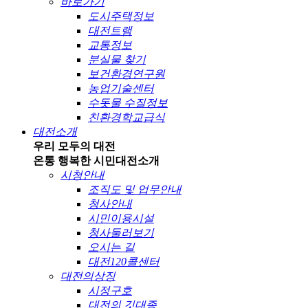
바로가기
도시주택정보
대전트램
교통정보
분실물 찾기
보건환경연구원
농업기술센터
수돗물 수질정보
친환경학교급식
대전소개
우리 모두의 대전
온통 행복한 시민
대전소개
시청안내
조직도 및 업무안내
청사안내
시민이용시설
청사둘러보기
오시는 길
대전120콜센터
대전의상징
시정구호
대전의 깃대종