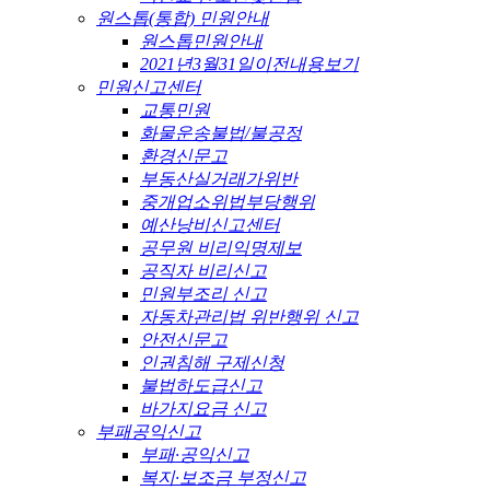
원스톱(통합) 민원안내
원스톱민원안내
2021년3월31일이전내용보기
민원신고센터
교통민원
화물운송불법/불공정
환경신문고
부동산실거래가위반
중개업소위법부당행위
예산낭비신고센터
공무원 비리익명제보
공직자 비리신고
민원부조리 신고
자동차관리법 위반행위 신고
안전신문고
인권침해 구제신청
불법하도급신고
바가지요금 신고
부패공익신고
부패·공익신고
복지·보조금 부정신고