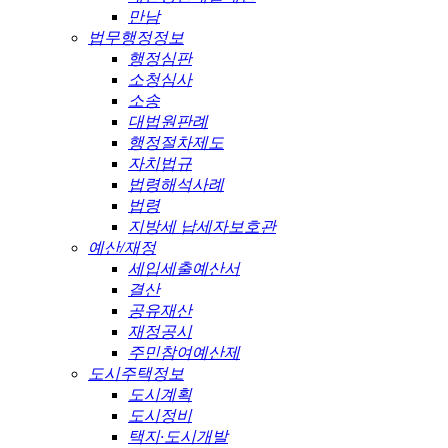
만남
법무행정정보
행정심판
소청심사
소송
대법원판례
행정절차제도
자치법규
법령해석사례
법령
지방세 납세자보호관
예산/재정
세입세출예산서
결산
공유재산
재정공시
주민참여예산제
도시주택정보
도시계획
도시정비
택지·도시개발