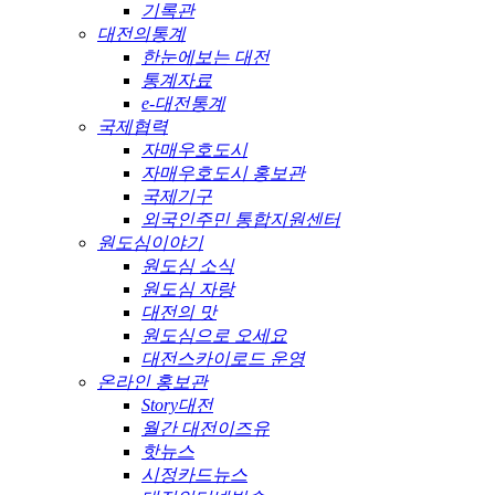
기록관
대전의통계
한눈에보는 대전
통계자료
e-대전통계
국제협력
자매우호도시
자매우호도시 홍보관
국제기구
외국인주민 통합지원센터
원도심이야기
원도심 소식
원도심 자랑
대전의 맛
원도심으로 오세요
대전스카이로드 운영
온라인 홍보관
Story대전
월간 대전이즈유
핫뉴스
시정카드뉴스