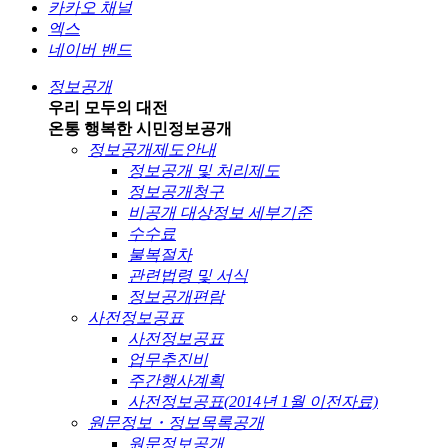
카카오 채널
엑스
네이버 밴드
정보공개
우리 모두의 대전
온통 행복한 시민
정보공개
정보공개제도안내
정보공개 및 처리제도
정보공개청구
비공개 대상정보 세부기준
수수료
불복절차
관련법령 및 서식
정보공개편람
사전정보공표
사전정보공표
업무추진비
주간행사계획
사전정보공표(2014년 1월 이전자료)
원문정보・정보목록공개
원문정보공개