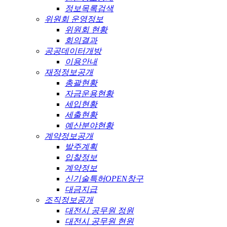
정보목록검색
위원회 운영정보
위원회 현황
회의결과
공공데이터개방
이용안내
재정정보공개
총괄현황
자금운용현황
세입현황
세출현황
예산분야현황
계약정보공개
발주계획
입찰정보
계약정보
신기술특허OPEN창구
대금지급
조직정보공개
대전시 공무원 정원
대전시 공무원 현원