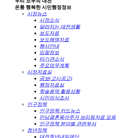
우리 모두의 대전
온통 행복한 시민
행정정보
시정뉴스
시정소식
달라지는 대전생활
보도자료
보도해명자료
행사안내
입찰정보
타기관소식
주요업무계획
시정자료실
공보(고시공고)
행정자료실
학술용역 활용상황
시민의식조사
인구정책
인구정책 카드뉴스
만남결혼육아주거 브리핑자료 모음
인구정책 분야별 관련부서
청년정책
대전청년내일재단