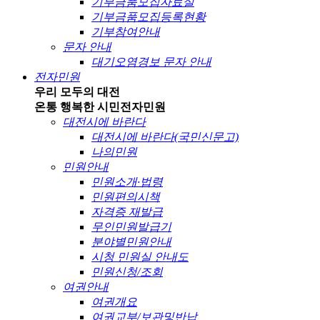
기부금품모집자료실
기부금품모집등록현황
기부참여안내
문자 안내
대기오염경보 문자 안내
전자민원
우리 모두의 대전
온통 행복한 시민
전자민원
대전시에 바란다
대전시에 바란다(국민신문고)
나의민원
민원안내
민원소개·법령
민원편의시책
자격증 재발급
무인민원발급기
분야별민원안내
시청 민원실 안내도
민원신청/조회
여권안내
여권개요
여권교부/보관및반납