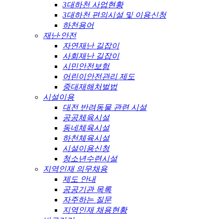
3대하천 사업현황
3대하천 편의시설 및 이용신청
하천용어
재난·안전
자연재난 길잡이
사회재난 길잡이
시민안전보험
어린이안전관리 제도
중대재해처벌법
시설이용
대전 반려동물 관련 시설
공공체육시설
동네체육시설
하천체육시설
시설이용신청
청소년수련시설
지역인재 의무채용
제도 안내
공공기관 목록
자주하는 질문
지역인재 채용현황