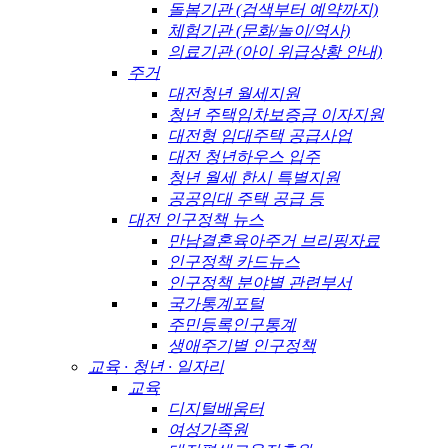
돌봄기관 (검색부터 예약까지)
체험기관 (문화/놀이/역사)
의료기관 (아이 위급상황 안내)
주거
대전청년 월세지원
청년 주택임차보증금 이자지원
대전형 임대주택 공급사업
대전 청년하우스 입주
청년 월세 한시 특별지원
공공임대 주택 공급 등
대전 인구정책 뉴스
만남결혼육아주거 브리핑자료
인구정책 카드뉴스
인구정책 분야별 관련부서
국가통계포털
주민등록인구통계
생애주기별 인구정책
교육 · 청년 · 일자리
교육
디지털배움터
여성가족원