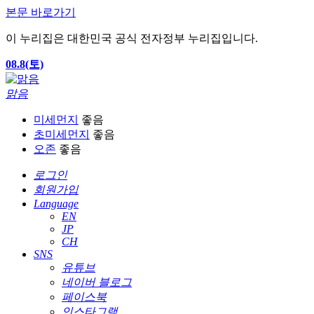
본문 바로가기
이 누리집은 대한민국 공식 전자정부 누리집입니다.
08.8(토)
맑음
미세먼지
좋음
초미세먼지
좋음
오존
좋음
로그인
회원가입
Language
EN
JP
CH
SNS
유튜브
네이버 블로그
페이스북
인스타그램