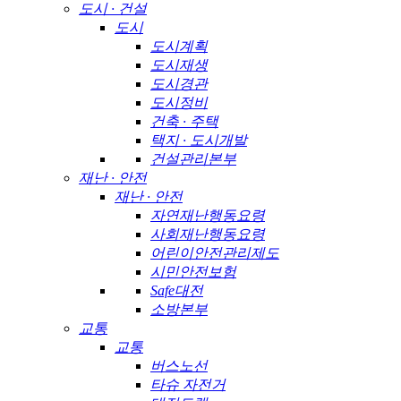
도시 · 건설
도시
도시계획
도시재생
도시경관
도시정비
건축 · 주택
택지 · 도시개발
건설관리본부
재난 · 안전
재난 · 안전
자연재난행동요령
사회재난행동요령
어린이안전관리제도
시민안전보험
Safe대전
소방본부
교통
교통
버스노선
타슈 자전거