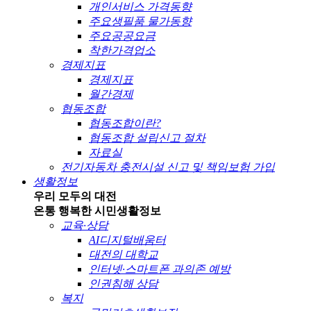
개인서비스 가격동향
주요생필품 물가동향
주요공공요금
착한가격업소
경제지표
경제지표
월간경제
협동조합
협동조합이란?
협동조합 설립신고 절차
자료실
전기자동차 충전시설 신고 및 책임보험 가입
생활정보
우리 모두의 대전
온통 행복한 시민
생활정보
교육·상담
AI디지털배움터
대전의 대학교
인터넷·스마트폰 과의존 예방
인권침해 상담
복지