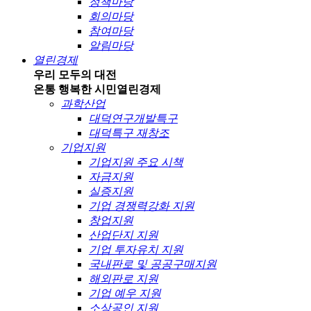
정책마당
회의마당
참여마당
알림마당
열린경제
우리 모두의 대전
온통 행복한 시민
열린경제
과학산업
대덕연구개발특구
대덕특구 재창조
기업지원
기업지원 주요 시책
자금지원
실증지원
기업 경쟁력강화 지원
창업지원
산업단지 지원
기업 투자유치 지원
국내판로 및 공공구매지원
해외판로 지원
기업 예우 지원
소상공인 지원