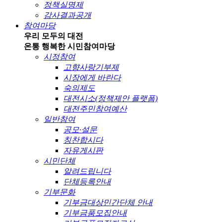
정책실명제
감사결과공개
참여마당
우리 모두의 대전
온통 행복한 시민
참여마당
시정참여
고향사랑기부제
시장에게 바란다
숙의제도
대전시소(정책제안 플랫폼)
대전주민참여예산
일반참여
공모·설문
칭찬합시다
자유게시판
시민단체
알려드립니다
단체등록안내
기부문화
기부금대상민간단체 안내
기부금품모집안내