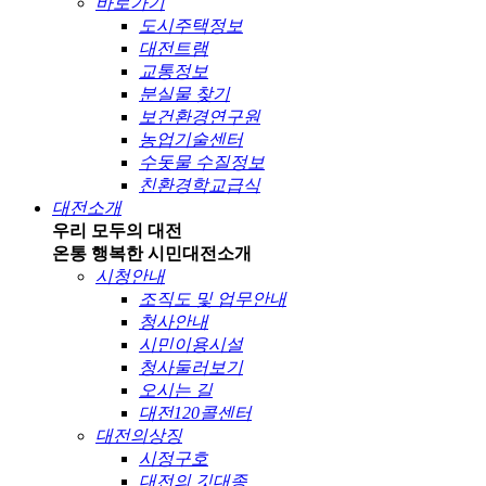
바로가기
도시주택정보
대전트램
교통정보
분실물 찾기
보건환경연구원
농업기술센터
수돗물 수질정보
친환경학교급식
대전소개
우리 모두의 대전
온통 행복한 시민
대전소개
시청안내
조직도 및 업무안내
청사안내
시민이용시설
청사둘러보기
오시는 길
대전120콜센터
대전의상징
시정구호
대전의 깃대종