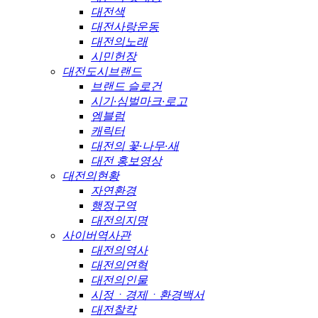
대전색
대전사랑운동
대전의노래
시민헌장
대전도시브랜드
브랜드 슬로건
시기·심벌마크·로고
엠블럼
캐릭터
대전의 꽃·나무·새
대전 홍보영상
대전의현황
자연환경
행정구역
대전의지명
사이버역사관
대전의역사
대전의연혁
대전의인물
시정ㆍ경제ㆍ환경백서
대전찰칵