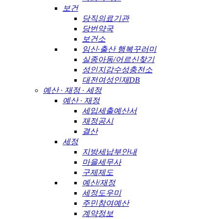
보건
당직의료기관
당번약국
보건소
임신·출산 행복꾸러미
실종아동/어르신찾기
성인지감수성충전소
대전여성인재DB
예산 · 재정 · 세정
예산 · 재정
세입세출예산서
재정공시
결산
세정
지방세납부안내
마을세무사
구제제도
예산/재정
세정도우미
주민참여예산
계약정보