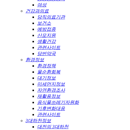
여성
건강과의료
당직의료기관
보건소
예방접종
산모지원
생활건강
관련사이트
당번약국
환경정보
환경정책
물순환회복
대기정보
미세먼지정보
자연환경조사
재활용정보
음식물쓰레기자원화
기후변화대응
관련사이트
3대하천정보
대전의 3대하천