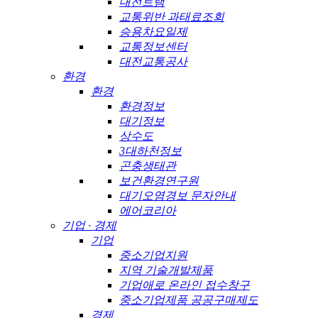
대전트램
교통위반 과태료조회
승용차요일제
교통정보센터
대전교통공사
환경
환경
환경정보
대기정보
상수도
3대하천정보
곤충생태관
보건환경연구원
대기오염경보 문자안내
에어코리아
기업 · 경제
기업
중소기업지원
지역 기술개발제품
기업애로 온라인 접수창구
중소기업제품 공공구매제도
경제