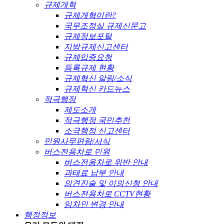
규제개혁
규제개혁이란?
국무조정실 규제신문고
규제정보포털
지방규제신고센터
규제입증요청
등록규제 현황
규제혁신 알림/소식
규제혁신 카드뉴스
적극행정
제도소개
적극행정 국민추천
소극행정 신고센터
민원사무편람/서식
버스전용차로 민원
버스전용차로 위반 안내
과태료 납부 안내
의견진술 및 이의신청 안내
버스전용차로 CCTV현황
임차인 변경 안내
행정정보