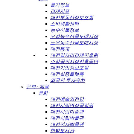
물가정보
경제지표
대전부동산정보조회
소비생활센터
농수산물정보
오정농수산물도매시장
노은농수산물도매시장
대전통계
대전일자리경제진흥원
소상공인시장진흥공단
대전기업정보포털
대전실증플랫폼
외국인 투자유치
문화 · 체육
문화
대전예술의전당
대전시립연정국악원
대전시립미술관
대전시립박물관
대전선사박물관
한밭도서관