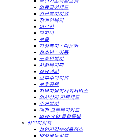
국민기초생활보장
의료급여제도
긴급복지지원
장애인복지
어르신
다자녀
보육
가정복지ㆍ다문화
청소년ㆍ아동
노숙인복지
사회복지관
장묘관리
보훈수당지원
보훈공원
지역자율형사회서비스
의사상자 지원제도
주거복지
대전 교통복지카드
의료·요양 통합돌봄
성인지정책
성인지감수성충전소
양성평등정책