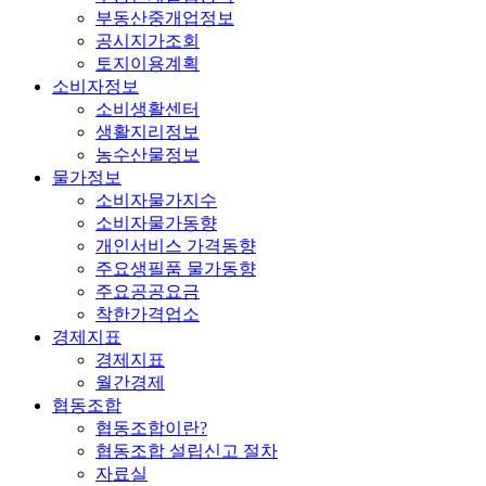
부동산중개업정보
공시지가조회
토지이용계획
소비자정보
소비생활센터
생활지리정보
농수산물정보
물가정보
소비자물가지수
소비자물가동향
개인서비스 가격동향
주요생필품 물가동향
주요공공요금
착한가격업소
경제지표
경제지표
월간경제
협동조합
협동조합이란?
협동조합 설립신고 절차
자료실