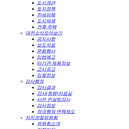
도시경관
토지정책
전세피해
도시재생
건축·주택
대전소식모아보기
공지사항
보도자료
문화행사
입법예고
타기관 채용정보
고시공고
입찰정보
감사행정
감사결과
감사(청렴)자료실
사전 컨설팅감사
감사정보
적극행정 면책제도
자치경찰위원회
위원회소개