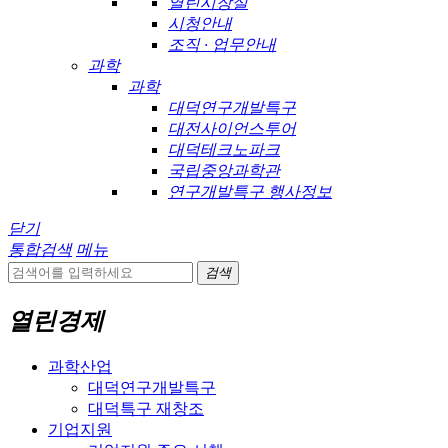
열린시장실
시청안내
조직 · 업무안내
과학
과학
대덕연구개발특구
대전사이언스투어
대덕테크노파크
국립중앙과학관
연구개발특구 행사정보
닫기
통합검색
메뉴
검색
열린경제
과학산업
대덕연구개발특구
대덕특구 재창조
기업지원