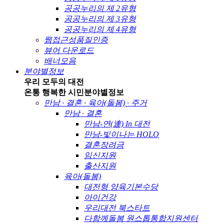
공공누리의 제 2유형
공공누리의 제 3유형
공공누리의 제 4유형
웹접근성품질인증
뷰어 다운로드
배너모음
분야별정보
우리 모두의 대전
온통 행복한 시민
분야별정보
만남 · 결혼 · 육아(돌봄) · 주거
만남 · 결혼
만남-연(連) In 대전
만남-빛이나는 HOLO
결혼장려금
임신지원
출산지원
육아(돌봄)
대전형 양육기본수당
아이건강
우리대전 북스타트
다함께돌봄 원스톱통합지원센터