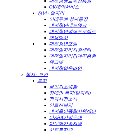
대전평생교육진흥원
OK예약서비스
청년 · 일자리
미래두배 청년통장
대전청년네트워크
대전청년성장프로젝트
채용행사
대전청년포털
대전일자리지원센터
대전일자리경제진흥원
워크넷
대전창업온라인
복지 · 보건
복지
국민기초생활
장애인 복지(일자리)
점자시정소식
어르신복지
대전육아종합지원센터
다자녀가정우대
다문화가족지원
사회복지관