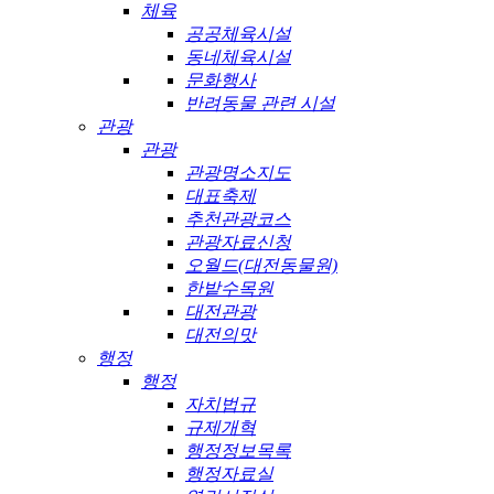
체육
공공체육시설
동네체육시설
문화행사
반려동물 관련 시설
관광
관광
관광명소지도
대표축제
추천관광코스
관광자료신청
오월드(대전동물원)
한밭수목원
대전관광
대전의맛
행정
행정
자치법규
규제개혁
행정정보목록
행정자료실