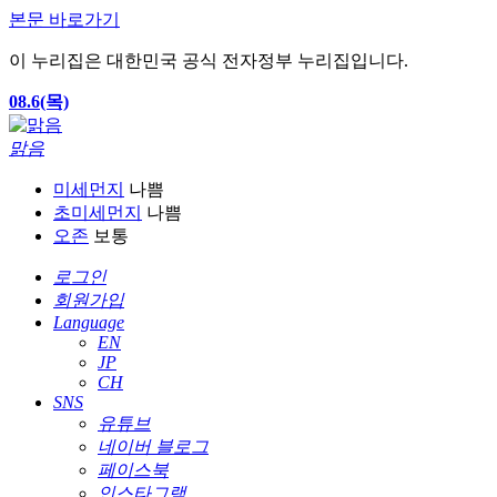
본문 바로가기
이 누리집은 대한민국 공식 전자정부 누리집입니다.
08.6(목)
맑음
미세먼지
나쁨
초미세먼지
나쁨
오존
보통
로그인
회원가입
Language
EN
JP
CH
SNS
유튜브
네이버 블로그
페이스북
인스타그램