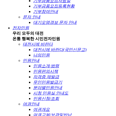
기부금품모집자료실
기부금품모집등록현황
기부참여안내
문자 안내
대기오염경보 문자 안내
전자민원
우리 모두의 대전
온통 행복한 시민
전자민원
대전시에 바란다
대전시에 바란다(국민신문고)
나의민원
민원안내
민원소개·법령
민원편의시책
자격증 재발급
무인민원발급기
분야별민원안내
시청 민원실 안내도
민원신청/조회
여권안내
여권개요
여권교부/보관및반납