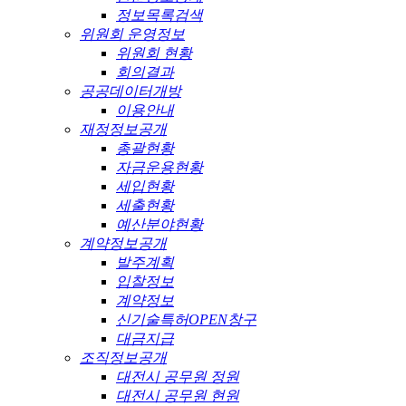
정보목록검색
위원회 운영정보
위원회 현황
회의결과
공공데이터개방
이용안내
재정정보공개
총괄현황
자금운용현황
세입현황
세출현황
예산분야현황
계약정보공개
발주계획
입찰정보
계약정보
신기술특허OPEN창구
대금지급
조직정보공개
대전시 공무원 정원
대전시 공무원 현원