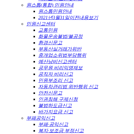
원스톱(통합) 민원안내
원스톱민원안내
2021년3월31일이전내용보기
민원신고센터
교통민원
화물운송불법/불공정
환경신문고
부동산실거래가위반
중개업소위법부당행위
예산낭비신고센터
공무원 비리익명제보
공직자 비리신고
민원부조리 신고
자동차관리법 위반행위 신고
안전신문고
인권침해 구제신청
불법하도급신고
바가지요금 신고
부패공익신고
부패·공익신고
복지·보조금 부정신고