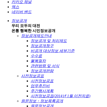
카카오 채널
엑스
네이버 밴드
정보공개
우리 모두의 대전
온통 행복한 시민
정보공개
정보공개제도안내
정보공개 및 처리제도
정보공개청구
비공개 대상정보 세부기준
수수료
불복절차
관련법령 및 서식
정보공개편람
사전정보공표
사전정보공표
업무추진비
주간행사계획
사전정보공표(2014년 1월 이전자료)
원문정보・정보목록공개
원문정보공개