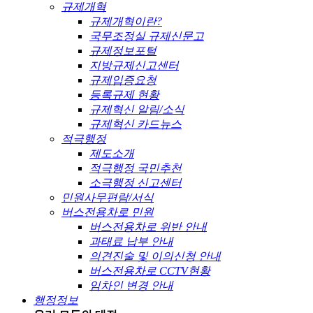
규제개혁
규제개혁이란?
국무조정실 규제신문고
규제정보포털
지방규제신고센터
규제입증요청
등록규제 현황
규제혁신 알림/소식
규제혁신 카드뉴스
적극행정
제도소개
적극행정 국민추천
소극행정 신고센터
민원사무편람/서식
버스전용차로 민원
버스전용차로 위반 안내
과태료 납부 안내
의견진술 및 이의신청 안내
버스전용차로 CCTV현황
임차인 변경 안내
행정정보