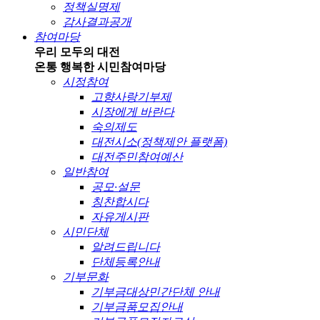
정책실명제
감사결과공개
참여마당
우리 모두의 대전
온통 행복한 시민
참여마당
시정참여
고향사랑기부제
시장에게 바란다
숙의제도
대전시소(정책제안 플랫폼)
대전주민참여예산
일반참여
공모·설문
칭찬합시다
자유게시판
시민단체
알려드립니다
단체등록안내
기부문화
기부금대상민간단체 안내
기부금품모집안내