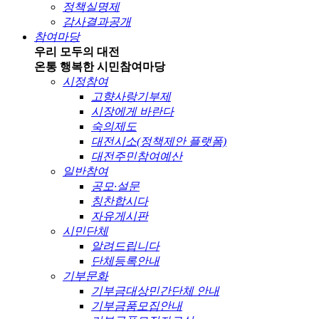
정책실명제
감사결과공개
참여마당
우리 모두의 대전
온통 행복한 시민
참여마당
시정참여
고향사랑기부제
시장에게 바란다
숙의제도
대전시소(정책제안 플랫폼)
대전주민참여예산
일반참여
공모·설문
칭찬합시다
자유게시판
시민단체
알려드립니다
단체등록안내
기부문화
기부금대상민간단체 안내
기부금품모집안내