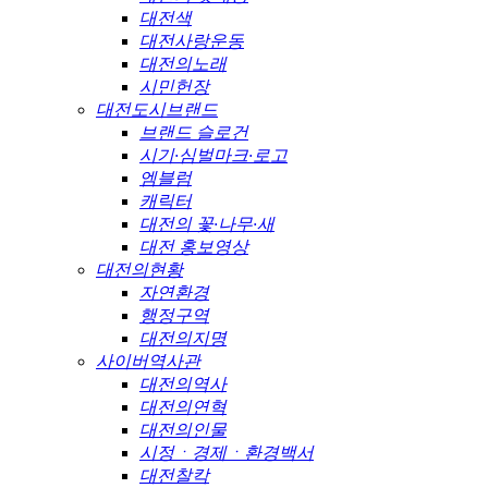
대전색
대전사랑운동
대전의노래
시민헌장
대전도시브랜드
브랜드 슬로건
시기·심벌마크·로고
엠블럼
캐릭터
대전의 꽃·나무·새
대전 홍보영상
대전의현황
자연환경
행정구역
대전의지명
사이버역사관
대전의역사
대전의연혁
대전의인물
시정ㆍ경제ㆍ환경백서
대전찰칵