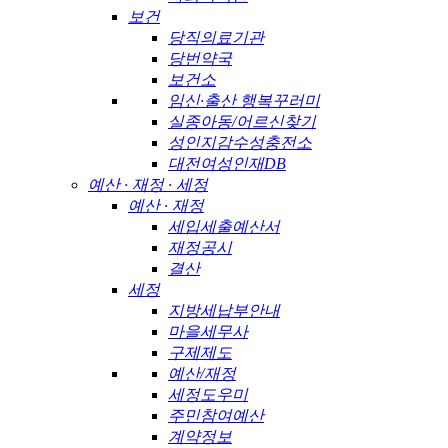
보건
당직의료기관
당번약국
보건소
임신·출산 행복꾸러미
실종아동/어르신찾기
성인지감수성충전소
대전여성인재DB
예산 · 재정 · 세정
예산 · 재정
세입세출예산서
재정공시
결산
세정
지방세납부안내
마을세무사
구제제도
예산/재정
세정도우미
주민참여예산
계약정보