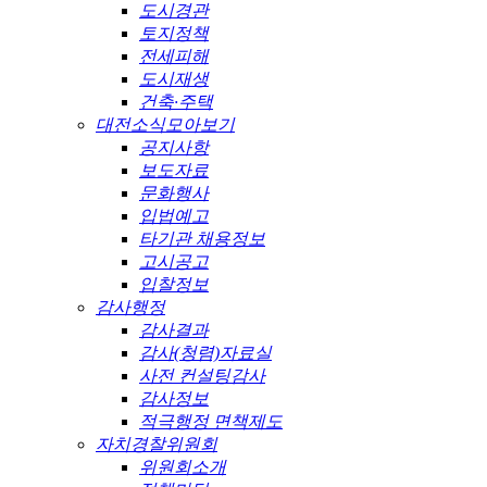
도시경관
토지정책
전세피해
도시재생
건축·주택
대전소식모아보기
공지사항
보도자료
문화행사
입법예고
타기관 채용정보
고시공고
입찰정보
감사행정
감사결과
감사(청렴)자료실
사전 컨설팅감사
감사정보
적극행정 면책제도
자치경찰위원회
위원회소개