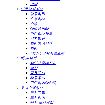
만남
법무행정정보
행정심판
소청심사
소송
대법원판례
행정절차제도
자치법규
법령해석사례
법령
지방세 납세자보호관
예산/재정
세입세출예산서
결산
공유재산
재정공시
주민참여예산제
도시주택정보
도시계획
도시정비
택지·도시개발