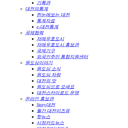
기록관
대전의통계
한눈에보는 대전
통계자료
e-대전통계
국제협력
자매우호도시
자매우호도시 홍보관
국제기구
외국인주민 통합지원센터
원도심이야기
원도심 소식
원도심 자랑
대전의 맛
원도심으로 오세요
대전스카이로드 운영
온라인 홍보관
Story대전
월간 대전이즈유
핫뉴스
시정카드뉴스