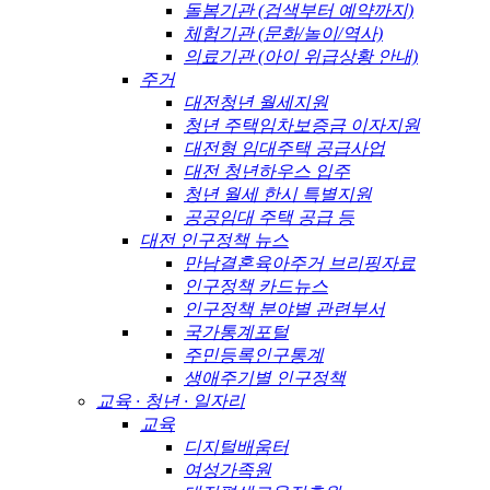
돌봄기관 (검색부터 예약까지)
체험기관 (문화/놀이/역사)
의료기관 (아이 위급상황 안내)
주거
대전청년 월세지원
청년 주택임차보증금 이자지원
대전형 임대주택 공급사업
대전 청년하우스 입주
청년 월세 한시 특별지원
공공임대 주택 공급 등
대전 인구정책 뉴스
만남결혼육아주거 브리핑자료
인구정책 카드뉴스
인구정책 분야별 관련부서
국가통계포털
주민등록인구통계
생애주기별 인구정책
교육 · 청년 · 일자리
교육
디지털배움터
여성가족원