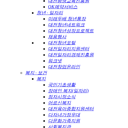
대전평생교육진흥원
OK예약서비스
청년 · 일자리
미래두배 청년통장
대전청년네트워크
대전청년성장프로젝트
채용행사
대전청년포털
대전일자리지원센터
대전일자리경제진흥원
워크넷
대전창업온라인
복지 · 보건
복지
국민기초생활
장애인 복지(일자리)
점자시정소식
어르신복지
대전육아종합지원센터
다자녀가정우대
다문화가족지원
사회복지관