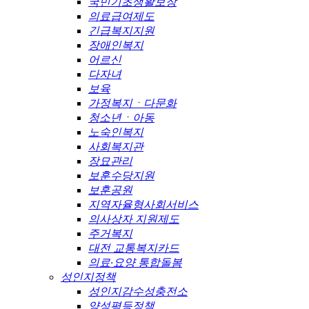
국민기초생활보장
의료급여제도
긴급복지지원
장애인복지
어르신
다자녀
보육
가정복지ㆍ다문화
청소년ㆍ아동
노숙인복지
사회복지관
장묘관리
보훈수당지원
보훈공원
지역자율형사회서비스
의사상자 지원제도
주거복지
대전 교통복지카드
의료·요양 통합돌봄
성인지정책
성인지감수성충전소
양성평등정책