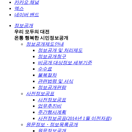
카카오 채널
엑스
네이버 밴드
정보공개
우리 모두의 대전
온통 행복한 시민
정보공개
정보공개제도안내
정보공개 및 처리제도
정보공개청구
비공개 대상정보 세부기준
수수료
불복절차
관련법령 및 서식
정보공개편람
사전정보공표
사전정보공표
업무추진비
주간행사계획
사전정보공표(2014년 1월 이전자료)
원문정보・정보목록공개
원문정보공개