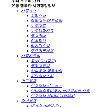
우리 모두의 대전
온통 행복한 시민
행정정보
시정뉴스
시정소식
달라지는 대전생활
보도자료
보도해명자료
행사안내
입찰정보
타기관소식
주요업무계획
시정자료실
공보(고시공고)
행정자료실
학술용역 활용상황
시민의식조사
인구정책
인구정책 카드뉴스
만남결혼육아주거 브리핑자료 모음
인구정책 분야별 관련부서
청년정책
대전청년내일재단