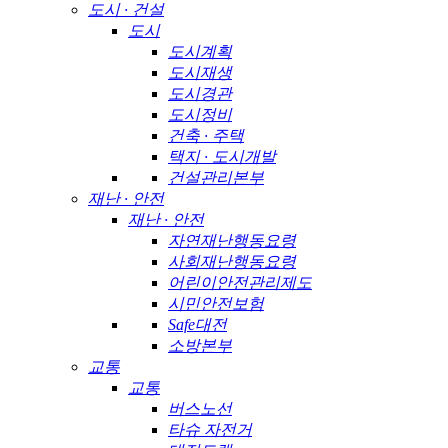
도시 · 건설
도시
도시계획
도시재생
도시경관
도시정비
건축 · 주택
택지 · 도시개발
건설관리본부
재난 · 안전
재난 · 안전
자연재난행동요령
사회재난행동요령
어린이안전관리제도
시민안전보험
Safe대전
소방본부
교통
교통
버스노선
타슈 자전거