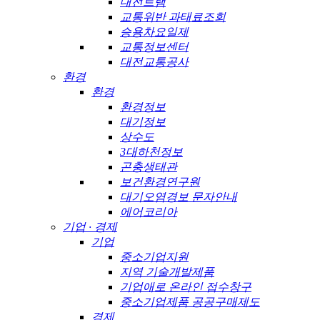
대전트램
교통위반 과태료조회
승용차요일제
교통정보센터
대전교통공사
환경
환경
환경정보
대기정보
상수도
3대하천정보
곤충생태관
보건환경연구원
대기오염경보 문자안내
에어코리아
기업 · 경제
기업
중소기업지원
지역 기술개발제품
기업애로 온라인 접수창구
중소기업제품 공공구매제도
경제