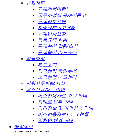
규제개혁
규제개혁이란?
국무조정실 규제신문고
규제정보포털
지방규제신고센터
규제입증요청
등록규제 현황
규제혁신 알림/소식
규제혁신 카드뉴스
적극행정
제도소개
적극행정 국민추천
소극행정 신고센터
민원사무편람/서식
버스전용차로 민원
버스전용차로 위반 안내
과태료 납부 안내
의견진술 및 이의신청 안내
버스전용차로 CCTV현황
임차인 변경 안내
행정정보