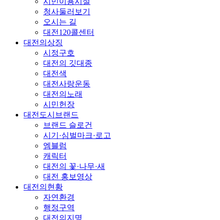
시민이용시설
청사둘러보기
오시는 길
대전120콜센터
대전의상징
시정구호
대전의 깃대종
대전색
대전사랑운동
대전의노래
시민헌장
대전도시브랜드
브랜드 슬로건
시기·심벌마크·로고
엠블럼
캐릭터
대전의 꽃·나무·새
대전 홍보영상
대전의현황
자연환경
행정구역
대전의지명