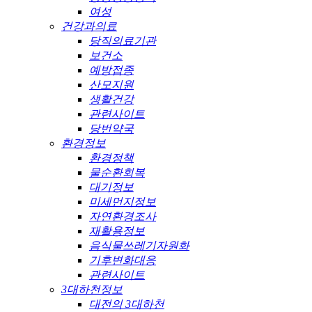
여성
건강과의료
당직의료기관
보건소
예방접종
산모지원
생활건강
관련사이트
당번약국
환경정보
환경정책
물순환회복
대기정보
미세먼지정보
자연환경조사
재활용정보
음식물쓰레기자원화
기후변화대응
관련사이트
3대하천정보
대전의 3대하천