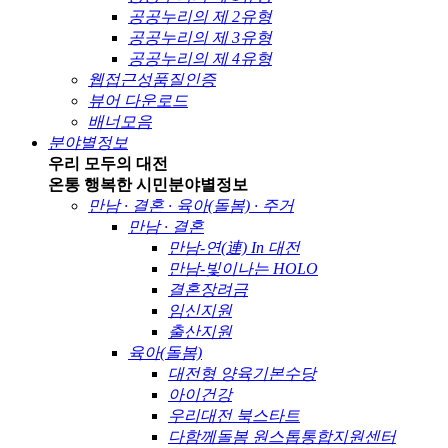
공공누리의 제 2유형
공공누리의 제 3유형
공공누리의 제 4유형
웹접근성품질인증
뷰어 다운로드
배너모음
분야별정보
우리 모두의 대전
온통 행복한 시민
분야별정보
만남 · 결혼 · 육아(돌봄) · 주거
만남 · 결혼
만남-연(連) In 대전
만남-빛이나는 HOLO
결혼장려금
임신지원
출산지원
육아(돌봄)
대전형 양육기본수당
아이건강
우리대전 북스타트
다함께돌봄 원스톱통합지원센터