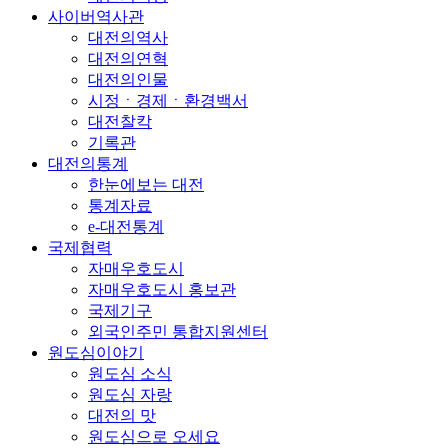
사이버역사관
대전의역사
대전의연혁
대전의인물
시정ㆍ경제ㆍ환경백서
대전찰칵
기록관
대전의통계
한눈에보는 대전
통계자료
e-대전통계
국제협력
자매우호도시
자매우호도시 홍보관
국제기구
외국인주민 통합지원센터
원도심이야기
원도심 소식
원도심 자랑
대전의 맛
원도심으로 오세요