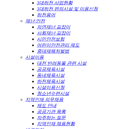
3대하천 사업현황
3대하천 편의시설 및 이용신청
하천용어
재난·안전
자연재난 길잡이
사회재난 길잡이
시민안전보험
어린이안전관리 제도
중대재해처벌법
시설이용
대전 반려동물 관련 시설
공공체육시설
동네체육시설
하천체육시설
시설이용신청
청소년수련시설
지역인재 의무채용
제도 안내
공공기관 목록
자주하는 질문
지역인재 채용현황