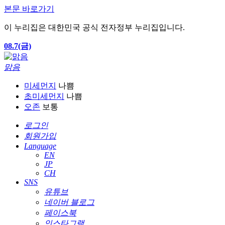
본문 바로가기
이 누리집은 대한민국 공식 전자정부 누리집입니다.
08.7(금)
맑음
미세먼지
나쁨
초미세먼지
나쁨
오존
보통
로그인
회원가입
Language
EN
JP
CH
SNS
유튜브
네이버 블로그
페이스북
인스타그램