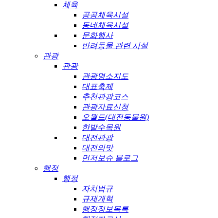
체육
공공체육시설
동네체육시설
문화행사
반려동물 관련 시설
관광
관광
관광명소지도
대표축제
추천관광코스
관광자료신청
오월드(대전동물원)
한밭수목원
대전관광
대전의맛
먼저보슈 블로그
행정
행정
자치법규
규제개혁
행정정보목록