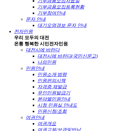
기부금품모집자료실
기부금품모집등록현황
기부참여안내
문자 안내
대기오염경보 문자 안내
전자민원
우리 모두의 대전
온통 행복한 시민
전자민원
대전시에 바란다
대전시에 바란다(국민신문고)
나의민원
민원안내
민원소개·법령
민원편의시책
자격증 재발급
무인민원발급기
분야별민원안내
시청 민원실 안내도
민원신청/조회
여권안내
여권개요
여권교부/보관및반납