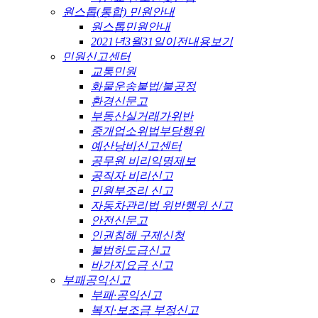
원스톱(통합) 민원안내
원스톱민원안내
2021년3월31일이전내용보기
민원신고센터
교통민원
화물운송불법/불공정
환경신문고
부동산실거래가위반
중개업소위법부당행위
예산낭비신고센터
공무원 비리익명제보
공직자 비리신고
민원부조리 신고
자동차관리법 위반행위 신고
안전신문고
인권침해 구제신청
불법하도급신고
바가지요금 신고
부패공익신고
부패·공익신고
복지·보조금 부정신고