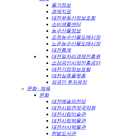
물가정보
경제지표
대전부동산정보조회
소비생활센터
농수산물정보
오정농수산물도매시장
노은농수산물도매시장
대전통계
대전일자리경제진흥원
소상공인시장진흥공단
대전기업정보포털
대전실증플랫폼
외국인 투자유치
문화 · 체육
문화
대전예술의전당
대전시립연정국악원
대전시립미술관
대전시립박물관
대전선사박물관
한밭도서관