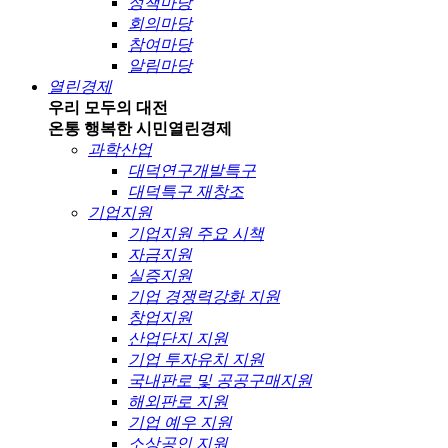
정책마당
회의마당
참여마당
알림마당
열린경제
우리 모두의 대전
온통 행복한 시민
열린경제
과학산업
대덕연구개발특구
대덕특구 재창조
기업지원
기업지원 주요 시책
자금지원
실증지원
기업 경쟁력강화 지원
창업지원
산업단지 지원
기업 투자유치 지원
국내판로 및 공공구매지원
해외판로 지원
기업 예우 지원
소상공인 지원