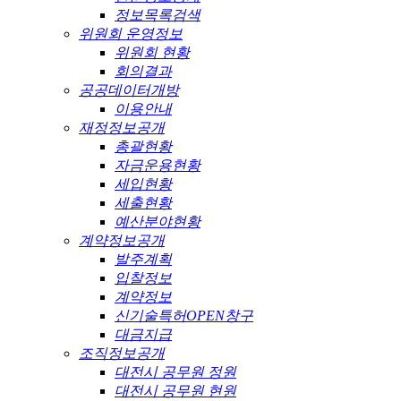
정보목록검색
위원회 운영정보
위원회 현황
회의결과
공공데이터개방
이용안내
재정정보공개
총괄현황
자금운용현황
세입현황
세출현황
예산분야현황
계약정보공개
발주계획
입찰정보
계약정보
신기술특허OPEN창구
대금지급
조직정보공개
대전시 공무원 정원
대전시 공무원 현원