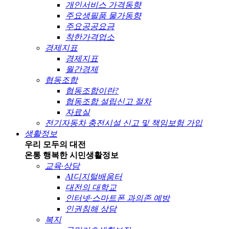
개인서비스 가격동향
주요생필품 물가동향
주요공공요금
착한가격업소
경제지표
경제지표
월간경제
협동조합
협동조합이란?
협동조합 설립신고 절차
자료실
전기자동차 충전시설 신고 및 책임보험 가입
생활정보
우리 모두의 대전
온통 행복한 시민
생활정보
교육·상담
AI디지털배움터
대전의 대학교
인터넷·스마트폰 과의존 예방
인권침해 상담
복지