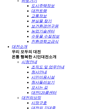
바로가기
도시주택정보
대전트램
교통정보
분실물 찾기
보건환경연구원
농업기술센터
수돗물 수질정보
친환경학교급식
대전소개
우리 모두의 대전
온통 행복한 시민
대전소개
시청안내
조직도 및 업무안내
청사안내
시민이용시설
청사둘러보기
오시는 길
대전120콜센터
대전의상징
시정구호
대전의 깃대종