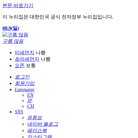
본문 바로가기
이 누리집은 대한민국 공식 전자정부 누리집입니다.
08.9(일)
구름 많음
미세먼지
나쁨
초미세먼지
나쁨
오존
보통
로그인
회원가입
Language
EN
JP
CH
SNS
유튜브
네이버 블로그
페이스북
인스타그램