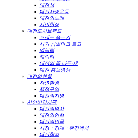
대전색
대전사랑운동
대전의노래
시민헌장
대전도시브랜드
브랜드 슬로건
시기·심벌마크·로고
엠블럼
캐릭터
대전의 꽃·나무·새
대전 홍보영상
대전의현황
자연환경
행정구역
대전의지명
사이버역사관
대전의역사
대전의연혁
대전의인물
시정ㆍ경제ㆍ환경백서
대전찰칵