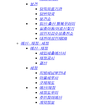
보건
당직의료기관
당번약국
보건소
임신·출산 행복꾸러미
실종아동/어르신찾기
성인지감수성충전소
대전여성인재DB
예산 · 재정 · 세정
예산 · 재정
세입세출예산서
재정공시
결산
세정
지방세납부안내
마을세무사
구제제도
예산/재정
세정도우미
주민참여예산
계약정보