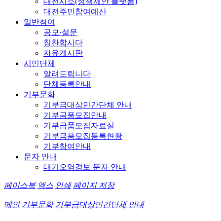
대전시소(정책제안 플랫폼)
대전주민참여예산
일반참여
공모·설문
칭찬합시다
자유게시판
시민단체
알려드립니다
단체등록안내
기부문화
기부금대상민간단체 안내
기부금품모집안내
기부금품모집자료실
기부금품모집등록현황
기부참여안내
문자 안내
대기오염경보 문자 안내
페이스북
엑스
인쇄
페이지 저장
메인
기부문화
기부금대상민간단체 안내