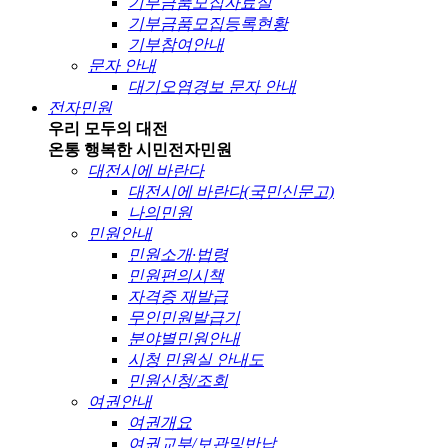
기부금품모집자료실
기부금품모집등록현황
기부참여안내
문자 안내
대기오염경보 문자 안내
전자민원
우리 모두의 대전
온통 행복한 시민
전자민원
대전시에 바란다
대전시에 바란다(국민신문고)
나의민원
민원안내
민원소개·법령
민원편의시책
자격증 재발급
무인민원발급기
분야별민원안내
시청 민원실 안내도
민원신청/조회
여권안내
여권개요
여권교부/보관및반납