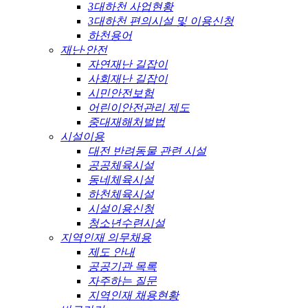
3대하천 사업현황
3대하천 편의시설 및 이용신청
하천용어
재난·안전
자연재난 길잡이
사회재난 길잡이
시민안전보험
어린이안전관리 제도
중대재해처벌법
시설이용
대전 반려동물 관련 시설
공공체육시설
동네체육시설
하천체육시설
시설이용신청
청소년수련시설
지역인재 의무채용
제도 안내
공공기관 목록
자주하는 질문
지역인재 채용현황