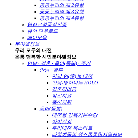
공공누리의 제 2유형
공공누리의 제 3유형
공공누리의 제 4유형
웹접근성품질인증
뷰어 다운로드
배너모음
분야별정보
우리 모두의 대전
온통 행복한 시민
분야별정보
만남 · 결혼 · 육아(돌봄) · 주거
만남 · 결혼
만남-연(連) In 대전
만남-빛이나는 HOLO
결혼장려금
임신지원
출산지원
육아(돌봄)
대전형 양육기본수당
아이건강
우리대전 북스타트
다함께돌봄 원스톱통합지원센터