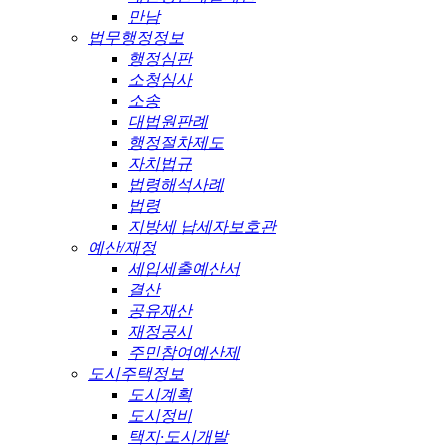
만남
법무행정정보
행정심판
소청심사
소송
대법원판례
행정절차제도
자치법규
법령해석사례
법령
지방세 납세자보호관
예산/재정
세입세출예산서
결산
공유재산
재정공시
주민참여예산제
도시주택정보
도시계획
도시정비
택지·도시개발