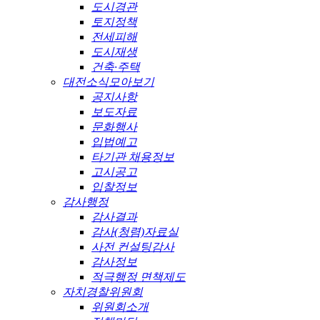
도시경관
토지정책
전세피해
도시재생
건축·주택
대전소식모아보기
공지사항
보도자료
문화행사
입법예고
타기관 채용정보
고시공고
입찰정보
감사행정
감사결과
감사(청렴)자료실
사전 컨설팅감사
감사정보
적극행정 면책제도
자치경찰위원회
위원회소개