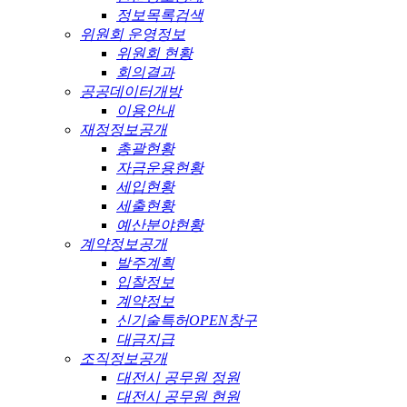
정보목록검색
위원회 운영정보
위원회 현황
회의결과
공공데이터개방
이용안내
재정정보공개
총괄현황
자금운용현황
세입현황
세출현황
예산분야현황
계약정보공개
발주계획
입찰정보
계약정보
신기술특허OPEN창구
대금지급
조직정보공개
대전시 공무원 정원
대전시 공무원 현원