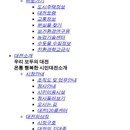
바로가기
도시주택정보
대전트램
교통정보
분실물 찾기
보건환경연구원
농업기술센터
수돗물 수질정보
친환경학교급식
대전소개
우리 모두의 대전
온통 행복한 시민
대전소개
시청안내
조직도 및 업무안내
청사안내
시민이용시설
청사둘러보기
오시는 길
대전120콜센터
대전의상징
시정구호
대전의 깃대종