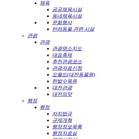
체육
공공체육시설
동네체육시설
문화행사
반려동물 관련 시설
관광
관광
관광명소지도
대표축제
추천관광코스
관광자료신청
오월드(대전동물원)
한밭수목원
대전관광
대전의맛
행정
행정
자치법규
규제개혁
행정정보목록
행정자료실