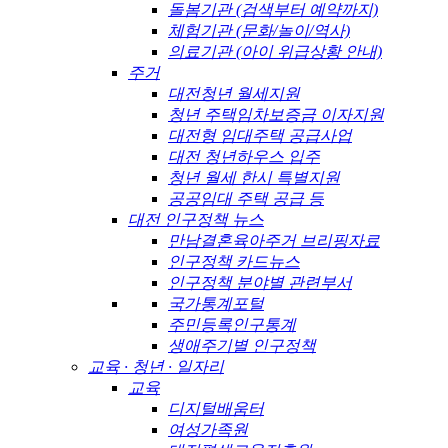
돌봄기관 (검색부터 예약까지)
체험기관 (문화/놀이/역사)
의료기관 (아이 위급상황 안내)
주거
대전청년 월세지원
청년 주택임차보증금 이자지원
대전형 임대주택 공급사업
대전 청년하우스 입주
청년 월세 한시 특별지원
공공임대 주택 공급 등
대전 인구정책 뉴스
만남결혼육아주거 브리핑자료
인구정책 카드뉴스
인구정책 분야별 관련부서
국가통계포털
주민등록인구통계
생애주기별 인구정책
교육 · 청년 · 일자리
교육
디지털배움터
여성가족원