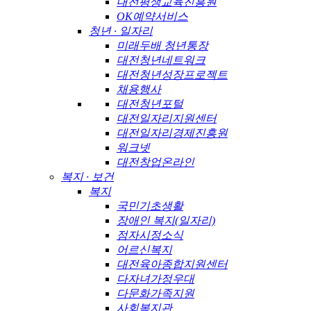
대전평생교육진흥원
OK예약서비스
청년 · 일자리
미래두배 청년통장
대전청년네트워크
대전청년성장프로젝트
채용행사
대전청년포털
대전일자리지원센터
대전일자리경제진흥원
워크넷
대전창업온라인
복지 · 보건
복지
국민기초생활
장애인 복지(일자리)
점자시정소식
어르신복지
대전육아종합지원센터
다자녀가정우대
다문화가족지원
사회복지관