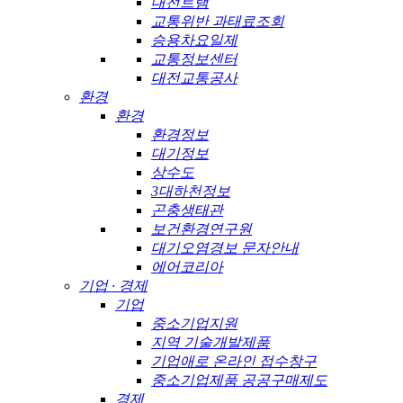
대전트램
교통위반 과태료조회
승용차요일제
교통정보센터
대전교통공사
환경
환경
환경정보
대기정보
상수도
3대하천정보
곤충생태관
보건환경연구원
대기오염경보 문자안내
에어코리아
기업 · 경제
기업
중소기업지원
지역 기술개발제품
기업애로 온라인 접수창구
중소기업제품 공공구매제도
경제