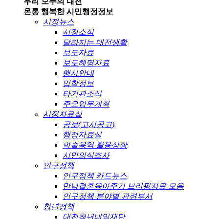
우리 모두의 대전
온통 행복한 시민
행정정보
시정뉴스
시정소식
달라지는 대전생활
보도자료
보도해명자료
행사안내
입찰정보
타기관소식
주요업무계획
시정자료실
공보(고시공고)
행정자료실
학술용역 활용상황
시민의식조사
인구정책
인구정책 카드뉴스
만남결혼육아주거 브리핑자료 모음
인구정책 분야별 관련부서
청년정책
대전청년내일재단