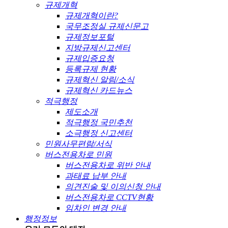
규제개혁
규제개혁이란?
국무조정실 규제신문고
규제정보포털
지방규제신고센터
규제입증요청
등록규제 현황
규제혁신 알림/소식
규제혁신 카드뉴스
적극행정
제도소개
적극행정 국민추천
소극행정 신고센터
민원사무편람/서식
버스전용차로 민원
버스전용차로 위반 안내
과태료 납부 안내
의견진술 및 이의신청 안내
버스전용차로 CCTV현황
임차인 변경 안내
행정정보