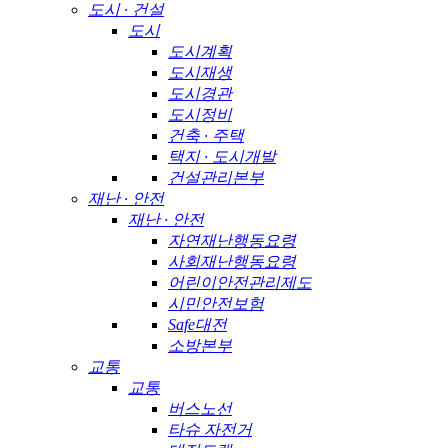
도시 · 건설
도시
도시계획
도시재생
도시경관
도시정비
건축 · 주택
택지 · 도시개발
건설관리본부
재난 · 안전
재난 · 안전
자연재난행동요령
사회재난행동요령
어린이안전관리제도
시민안전보험
Safe대전
소방본부
교통
교통
버스노선
타슈 자전거