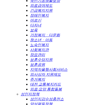
국민기초생활보장
의료급여제도
긴급복지지원
장애인복지
어르신
다자녀
보육
가정복지ㆍ다문화
청소년ㆍ아동
노숙인복지
사회복지관
장묘관리
보훈수당지원
보훈공원
지역자율형사회서비스
의사상자 지원제도
주거복지
대전 교통복지카드
의료·요양 통합돌봄
성인지정책
성인지감수성충전소
양성평등정책