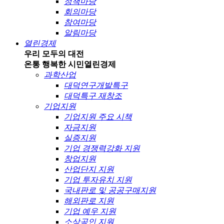
정책마당
회의마당
참여마당
알림마당
열린경제
우리 모두의 대전
온통 행복한 시민
열린경제
과학산업
대덕연구개발특구
대덕특구 재창조
기업지원
기업지원 주요 시책
자금지원
실증지원
기업 경쟁력강화 지원
창업지원
산업단지 지원
기업 투자유치 지원
국내판로 및 공공구매지원
해외판로 지원
기업 예우 지원
소상공인 지원