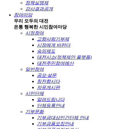
정책실명제
감사결과공개
참여마당
우리 모두의 대전
온통 행복한 시민
참여마당
시정참여
고향사랑기부제
시장에게 바란다
숙의제도
대전시소(정책제안 플랫폼)
대전주민참여예산
일반참여
공모·설문
칭찬합시다
자유게시판
시민단체
알려드립니다
단체등록안내
기부문화
기부금대상민간단체 안내
기부금품모집안내