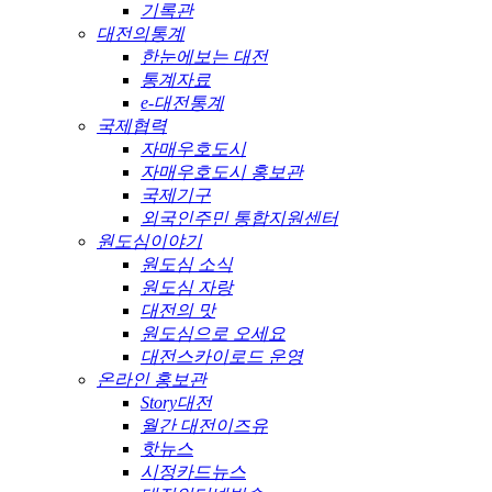
기록관
대전의통계
한눈에보는 대전
통계자료
e-대전통계
국제협력
자매우호도시
자매우호도시 홍보관
국제기구
외국인주민 통합지원센터
원도심이야기
원도심 소식
원도심 자랑
대전의 맛
원도심으로 오세요
대전스카이로드 운영
온라인 홍보관
Story대전
월간 대전이즈유
핫뉴스
시정카드뉴스