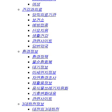
여성
건강과의료
당직의료기관
보건소
예방접종
산모지원
생활건강
관련사이트
당번약국
환경정보
환경정책
물순환회복
대기정보
미세먼지정보
자연환경조사
재활용정보
음식물쓰레기자원화
기후변화대응
관련사이트
3대하천정보
대전의 3대하천