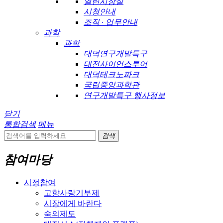
열린시장실
시청안내
조직 · 업무안내
과학
과학
대덕연구개발특구
대전사이언스투어
대덕테크노파크
국립중앙과학관
연구개발특구 행사정보
닫기
통합검색
메뉴
검색
참여마당
시정참여
고향사랑기부제
시장에게 바란다
숙의제도