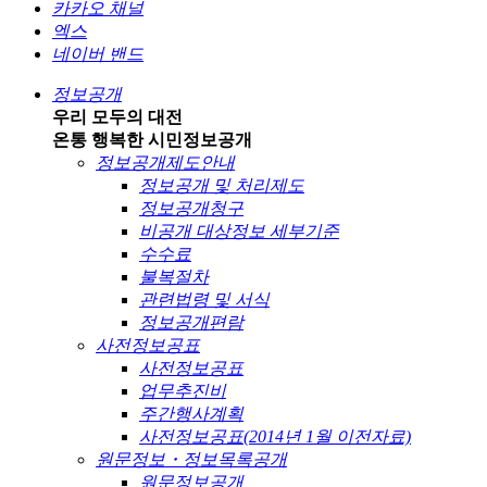
카카오 채널
엑스
네이버 밴드
정보공개
우리 모두의 대전
온통 행복한 시민
정보공개
정보공개제도안내
정보공개 및 처리제도
정보공개청구
비공개 대상정보 세부기준
수수료
불복절차
관련법령 및 서식
정보공개편람
사전정보공표
사전정보공표
업무추진비
주간행사계획
사전정보공표(2014년 1월 이전자료)
원문정보・정보목록공개
원문정보공개