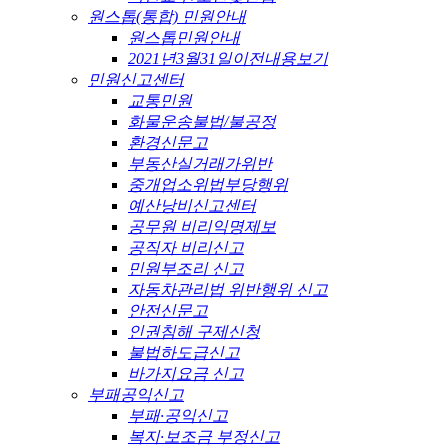
원스톱(통합) 민원안내
원스톱민원안내
2021년3월31일이전내용보기
민원신고센터
교통민원
화물운송불법/불공정
환경신문고
부동산실거래가위반
중개업소위법부당행위
예산낭비신고센터
공무원 비리익명제보
공직자 비리신고
민원부조리 신고
자동차관리법 위반행위 신고
안전신문고
인권침해 구제신청
불법하도급신고
바가지요금 신고
부패공익신고
부패·공익신고
복지·보조금 부정신고