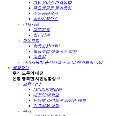
개인서비스 가격동향
주요생필품 물가동향
주요공공요금
착한가격업소
경제지표
경제지표
월간경제
협동조합
협동조합이란?
협동조합 설립신고 절차
자료실
전기자동차 충전시설 신고 및 책임보험 가입
생활정보
우리 모두의 대전
온통 행복한 시민
생활정보
교육·상담
AI디지털배움터
대전의 대학교
인터넷·스마트폰 과의존 예방
인권침해 상담
복지