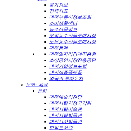
물가정보
경제지표
대전부동산정보조회
소비생활센터
농수산물정보
오정농수산물도매시장
노은농수산물도매시장
대전통계
대전일자리경제진흥원
소상공인시장진흥공단
대전기업정보포털
대전실증플랫폼
외국인 투자유치
문화 · 체육
문화
대전예술의전당
대전시립연정국악원
대전시립미술관
대전시립박물관
대전선사박물관
한밭도서관