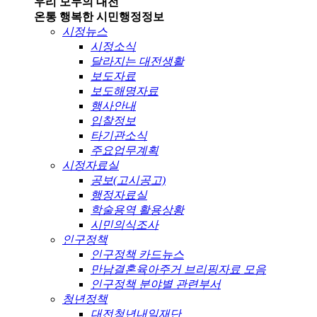
우리 모두의 대전
온통 행복한 시민
행정정보
시정뉴스
시정소식
달라지는 대전생활
보도자료
보도해명자료
행사안내
입찰정보
타기관소식
주요업무계획
시정자료실
공보(고시공고)
행정자료실
학술용역 활용상황
시민의식조사
인구정책
인구정책 카드뉴스
만남결혼육아주거 브리핑자료 모음
인구정책 분야별 관련부서
청년정책
대전청년내일재단