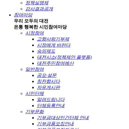
정책실명제
감사결과공개
참여마당
우리 모두의 대전
온통 행복한 시민
참여마당
시정참여
고향사랑기부제
시장에게 바란다
숙의제도
대전시소(정책제안 플랫폼)
대전주민참여예산
일반참여
공모·설문
칭찬합시다
자유게시판
시민단체
알려드립니다
단체등록안내
기부문화
기부금대상민간단체 안내
기부금품모집안내