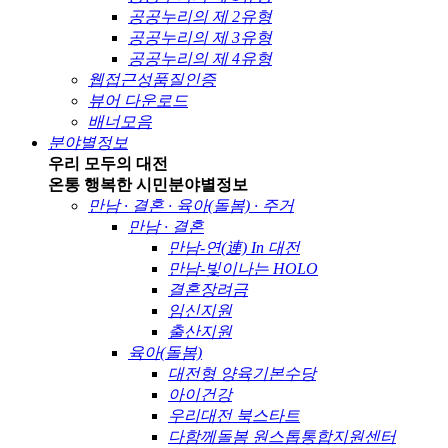
공공누리의 제 2유형
공공누리의 제 3유형
공공누리의 제 4유형
웹접근성품질인증
뷰어 다운로드
배너모음
분야별정보
우리 모두의 대전
온통 행복한 시민
분야별정보
만남 · 결혼 · 육아(돌봄) · 주거
만남 · 결혼
만남-연(連) In 대전
만남-빛이나는 HOLO
결혼장려금
임신지원
출산지원
육아(돌봄)
대전형 양육기본수당
아이건강
우리대전 북스타트
다함께돌봄 원스톱통합지원센터