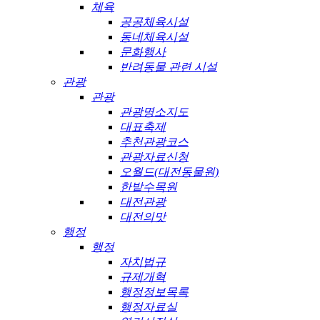
체육
공공체육시설
동네체육시설
문화행사
반려동물 관련 시설
관광
관광
관광명소지도
대표축제
추천관광코스
관광자료신청
오월드(대전동물원)
한밭수목원
대전관광
대전의맛
행정
행정
자치법규
규제개혁
행정정보목록
행정자료실