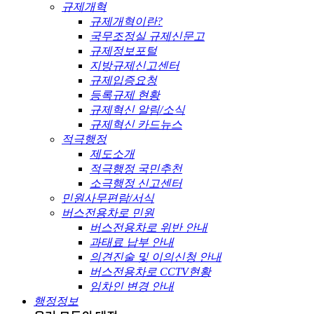
규제개혁
규제개혁이란?
국무조정실 규제신문고
규제정보포털
지방규제신고센터
규제입증요청
등록규제 현황
규제혁신 알림/소식
규제혁신 카드뉴스
적극행정
제도소개
적극행정 국민추천
소극행정 신고센터
민원사무편람/서식
버스전용차로 민원
버스전용차로 위반 안내
과태료 납부 안내
의견진술 및 이의신청 안내
버스전용차로 CCTV현황
임차인 변경 안내
행정정보