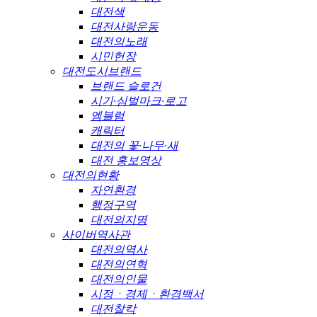
대전색
대전사랑운동
대전의노래
시민헌장
대전도시브랜드
브랜드 슬로건
시기·심벌마크·로고
엠블럼
캐릭터
대전의 꽃·나무·새
대전 홍보영상
대전의현황
자연환경
행정구역
대전의지명
사이버역사관
대전의역사
대전의연혁
대전의인물
시정ㆍ경제ㆍ환경백서
대전찰칵