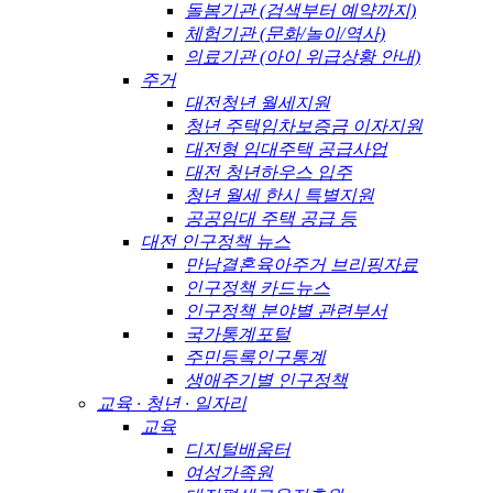
돌봄기관 (검색부터 예약까지)
체험기관 (문화/놀이/역사)
의료기관 (아이 위급상황 안내)
주거
대전청년 월세지원
청년 주택임차보증금 이자지원
대전형 임대주택 공급사업
대전 청년하우스 입주
청년 월세 한시 특별지원
공공임대 주택 공급 등
대전 인구정책 뉴스
만남결혼육아주거 브리핑자료
인구정책 카드뉴스
인구정책 분야별 관련부서
국가통계포털
주민등록인구통계
생애주기별 인구정책
교육 · 청년 · 일자리
교육
디지털배움터
여성가족원