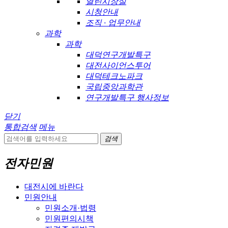
열린시장실
시청안내
조직 · 업무안내
과학
과학
대덕연구개발특구
대전사이언스투어
대덕테크노파크
국립중앙과학관
연구개발특구 행사정보
닫기
통합검색
메뉴
검색
전자민원
대전시에 바란다
민원안내
민원소개·법령
민원편의시책