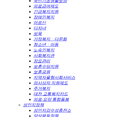
국민기초생활보장
의료급여제도
긴급복지지원
장애인복지
어르신
다자녀
보육
가정복지ㆍ다문화
청소년ㆍ아동
노숙인복지
사회복지관
장묘관리
보훈수당지원
보훈공원
지역자율형사회서비스
의사상자 지원제도
주거복지
대전 교통복지카드
의료·요양 통합돌봄
성인지정책
성인지감수성충전소
양성평등정책