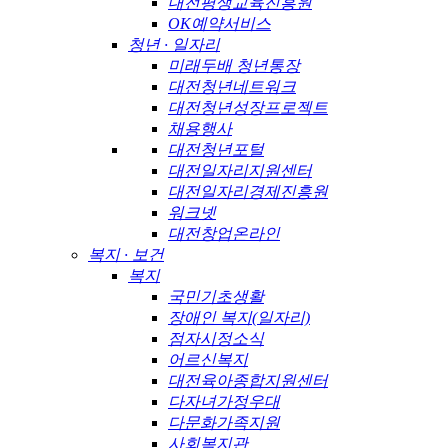
대전평생교육진흥원
OK예약서비스
청년 · 일자리
미래두배 청년통장
대전청년네트워크
대전청년성장프로젝트
채용행사
대전청년포털
대전일자리지원센터
대전일자리경제진흥원
워크넷
대전창업온라인
복지 · 보건
복지
국민기초생활
장애인 복지(일자리)
점자시정소식
어르신복지
대전육아종합지원센터
다자녀가정우대
다문화가족지원
사회복지관