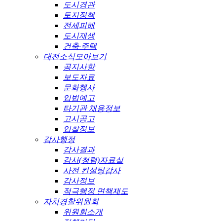
도시경관
토지정책
전세피해
도시재생
건축·주택
대전소식모아보기
공지사항
보도자료
문화행사
입법예고
타기관 채용정보
고시공고
입찰정보
감사행정
감사결과
감사(청렴)자료실
사전 컨설팅감사
감사정보
적극행정 면책제도
자치경찰위원회
위원회소개