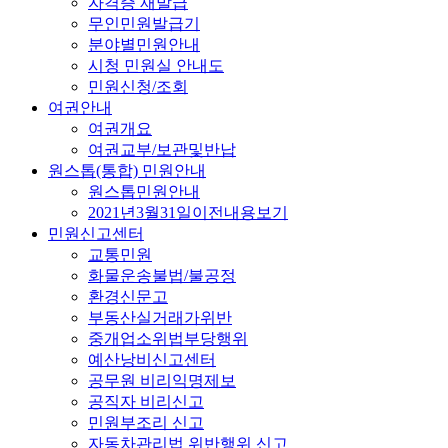
자격증 재발급
무인민원발급기
분야별민원안내
시청 민원실 안내도
민원신청/조회
여권안내
여권개요
여권교부/보관및반납
원스톱(통합) 민원안내
원스톱민원안내
2021년3월31일이전내용보기
민원신고센터
교통민원
화물운송불법/불공정
환경신문고
부동산실거래가위반
중개업소위법부당행위
예산낭비신고센터
공무원 비리익명제보
공직자 비리신고
민원부조리 신고
자동차관리법 위반행위 신고