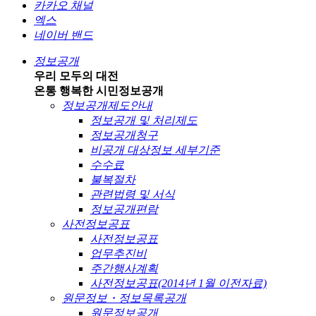
카카오 채널
엑스
네이버 밴드
정보공개
우리 모두의 대전
온통 행복한 시민
정보공개
정보공개제도안내
정보공개 및 처리제도
정보공개청구
비공개 대상정보 세부기준
수수료
불복절차
관련법령 및 서식
정보공개편람
사전정보공표
사전정보공표
업무추진비
주간행사계획
사전정보공표(2014년 1월 이전자료)
원문정보・정보목록공개
원문정보공개