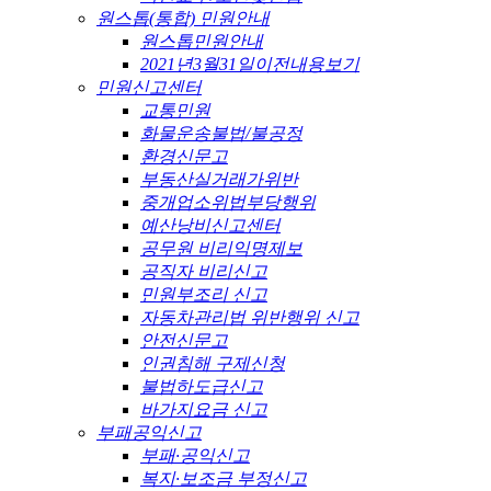
원스톱(통합) 민원안내
원스톱민원안내
2021년3월31일이전내용보기
민원신고센터
교통민원
화물운송불법/불공정
환경신문고
부동산실거래가위반
중개업소위법부당행위
예산낭비신고센터
공무원 비리익명제보
공직자 비리신고
민원부조리 신고
자동차관리법 위반행위 신고
안전신문고
인권침해 구제신청
불법하도급신고
바가지요금 신고
부패공익신고
부패·공익신고
복지·보조금 부정신고