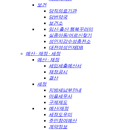
보건
당직의료기관
당번약국
보건소
임신·출산 행복꾸러미
실종아동/어르신찾기
성인지감수성충전소
대전여성인재DB
예산 · 재정 · 세정
예산 · 재정
세입세출예산서
재정공시
결산
세정
지방세납부안내
마을세무사
구제제도
예산/재정
세정도우미
주민참여예산
계약정보