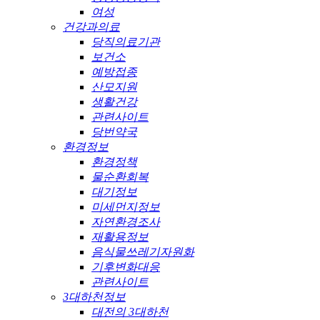
여성
건강과의료
당직의료기관
보건소
예방접종
산모지원
생활건강
관련사이트
당번약국
환경정보
환경정책
물순환회복
대기정보
미세먼지정보
자연환경조사
재활용정보
음식물쓰레기자원화
기후변화대응
관련사이트
3대하천정보
대전의 3대하천