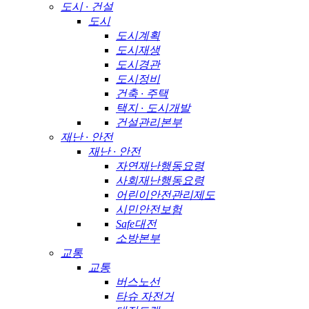
도시 · 건설
도시
도시계획
도시재생
도시경관
도시정비
건축 · 주택
택지 · 도시개발
건설관리본부
재난 · 안전
재난 · 안전
자연재난행동요령
사회재난행동요령
어린이안전관리제도
시민안전보험
Safe대전
소방본부
교통
교통
버스노선
타슈 자전거