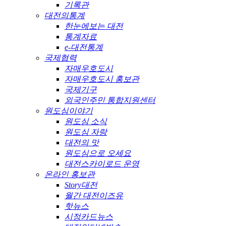
기록관
대전의통계
한눈에보는 대전
통계자료
e-대전통계
국제협력
자매우호도시
자매우호도시 홍보관
국제기구
외국인주민 통합지원센터
원도심이야기
원도심 소식
원도심 자랑
대전의 맛
원도심으로 오세요
대전스카이로드 운영
온라인 홍보관
Story대전
월간 대전이즈유
핫뉴스
시정카드뉴스