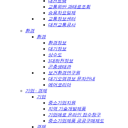
대전트램
교통위반 과태료조회
승용차요일제
교통정보센터
대전교통공사
환경
환경
환경정보
대기정보
상수도
3대하천정보
곤충생태관
보건환경연구원
대기오염경보 문자안내
에어코리아
기업 · 경제
기업
중소기업지원
지역 기술개발제품
기업애로 온라인 접수창구
중소기업제품 공공구매제도
경제