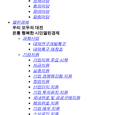
정책마당
회의마당
참여마당
알림마당
열린경제
우리 모두의 대전
온통 행복한 시민
열린경제
과학산업
대덕연구개발특구
대덕특구 재창조
기업지원
기업지원 주요 시책
자금지원
실증지원
기업 경쟁력강화 지원
창업지원
산업단지 지원
기업 투자유치 지원
국내판로 및 공공구매지원
해외판로 지원
기업 예우 지원
소상공인 지원