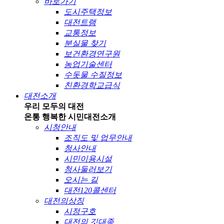
바로가기
도시주택정보
대전트램
교통정보
분실물 찾기
보건환경연구원
농업기술센터
수돗물 수질정보
친환경학교급식
대전소개
우리 모두의 대전
온통 행복한 시민
대전소개
시청안내
조직도 및 업무안내
청사안내
시민이용시설
청사둘러보기
오시는 길
대전120콜센터
대전의상징
시정구호
대전의 깃대종