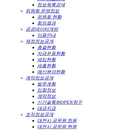
정보목록검색
위원회 운영정보
위원회 현황
회의결과
공공데이터개방
이용안내
재정정보공개
총괄현황
자금운용현황
세입현황
세출현황
예산분야현황
계약정보공개
발주계획
입찰정보
계약정보
신기술특허OPEN창구
대금지급
조직정보공개
대전시 공무원 정원
대전시 공무원 현원