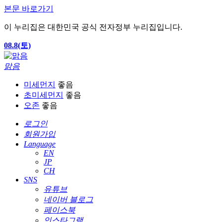
본문 바로가기
이 누리집은 대한민국 공식 전자정부 누리집입니다.
08.8(토)
맑음
미세먼지
좋음
초미세먼지
좋음
오존
좋음
로그인
회원가입
Language
EN
JP
CH
SNS
유튜브
네이버 블로그
페이스북
인스타그램