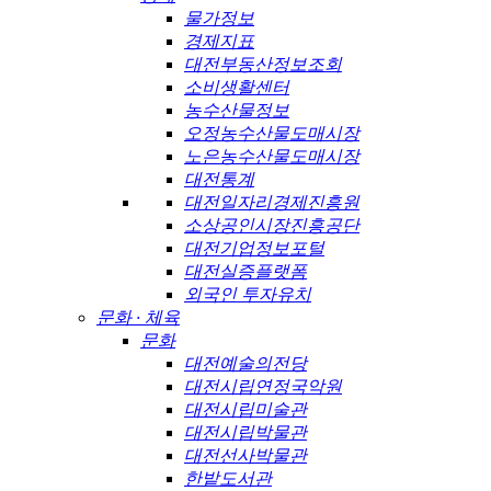
물가정보
경제지표
대전부동산정보조회
소비생활센터
농수산물정보
오정농수산물도매시장
노은농수산물도매시장
대전통계
대전일자리경제진흥원
소상공인시장진흥공단
대전기업정보포털
대전실증플랫폼
외국인 투자유치
문화 · 체육
문화
대전예술의전당
대전시립연정국악원
대전시립미술관
대전시립박물관
대전선사박물관
한밭도서관