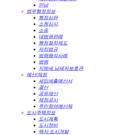
만남
법무행정정보
행정심판
소청심사
소송
대법원판례
행정절차제도
자치법규
법령해석사례
법령
지방세 납세자보호관
예산/재정
세입세출예산서
결산
공유재산
재정공시
주민참여예산제
도시주택정보
도시계획
도시정비
택지·도시개발