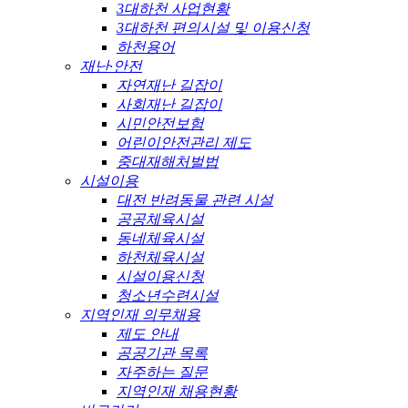
3대하천 사업현황
3대하천 편의시설 및 이용신청
하천용어
재난·안전
자연재난 길잡이
사회재난 길잡이
시민안전보험
어린이안전관리 제도
중대재해처벌법
시설이용
대전 반려동물 관련 시설
공공체육시설
동네체육시설
하천체육시설
시설이용신청
청소년수련시설
지역인재 의무채용
제도 안내
공공기관 목록
자주하는 질문
지역인재 채용현황