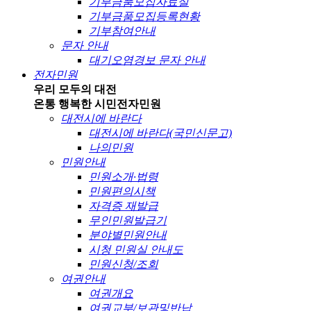
기부금품모집자료실
기부금품모집등록현황
기부참여안내
문자 안내
대기오염경보 문자 안내
전자민원
우리 모두의 대전
온통 행복한 시민
전자민원
대전시에 바란다
대전시에 바란다(국민신문고)
나의민원
민원안내
민원소개·법령
민원편의시책
자격증 재발급
무인민원발급기
분야별민원안내
시청 민원실 안내도
민원신청/조회
여권안내
여권개요
여권교부/보관및반납