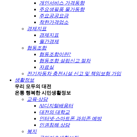
개인서비스 가격동향
주요생필품 물가동향
주요공공요금
착한가격업소
경제지표
경제지표
월간경제
협동조합
협동조합이란?
협동조합 설립신고 절차
자료실
전기자동차 충전시설 신고 및 책임보험 가입
생활정보
우리 모두의 대전
온통 행복한 시민
생활정보
교육·상담
AI디지털배움터
대전의 대학교
인터넷·스마트폰 과의존 예방
인권침해 상담
복지