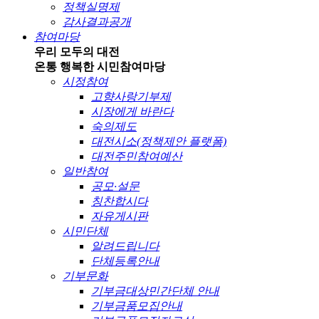
정책실명제
감사결과공개
참여마당
우리 모두의 대전
온통 행복한 시민
참여마당
시정참여
고향사랑기부제
시장에게 바란다
숙의제도
대전시소(정책제안 플랫폼)
대전주민참여예산
일반참여
공모·설문
칭찬합시다
자유게시판
시민단체
알려드립니다
단체등록안내
기부문화
기부금대상민간단체 안내
기부금품모집안내