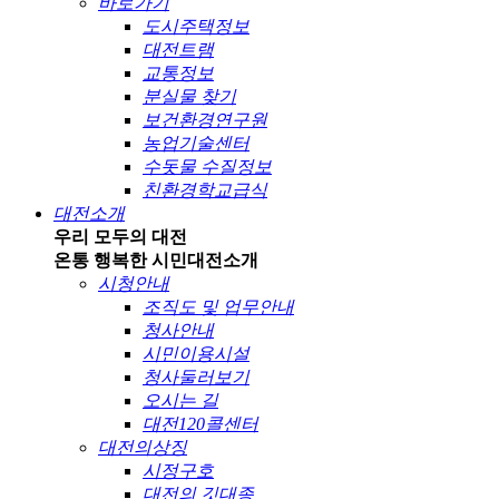
바로가기
도시주택정보
대전트램
교통정보
분실물 찾기
보건환경연구원
농업기술센터
수돗물 수질정보
친환경학교급식
대전소개
우리 모두의 대전
온통 행복한 시민
대전소개
시청안내
조직도 및 업무안내
청사안내
시민이용시설
청사둘러보기
오시는 길
대전120콜센터
대전의상징
시정구호
대전의 깃대종