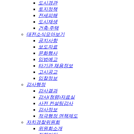
도시경관
토지정책
전세피해
도시재생
건축·주택
대전소식모아보기
공지사항
보도자료
문화행사
입법예고
타기관 채용정보
고시공고
입찰정보
감사행정
감사결과
감사(청렴)자료실
사전 컨설팅감사
감사정보
적극행정 면책제도
자치경찰위원회
위원회소개