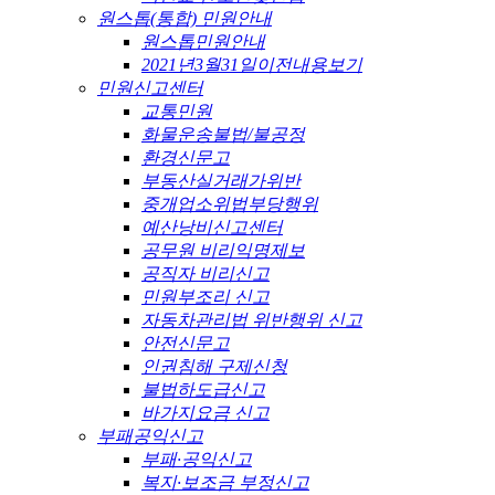
원스톱(통합) 민원안내
원스톱민원안내
2021년3월31일이전내용보기
민원신고센터
교통민원
화물운송불법/불공정
환경신문고
부동산실거래가위반
중개업소위법부당행위
예산낭비신고센터
공무원 비리익명제보
공직자 비리신고
민원부조리 신고
자동차관리법 위반행위 신고
안전신문고
인권침해 구제신청
불법하도급신고
바가지요금 신고
부패공익신고
부패·공익신고
복지·보조금 부정신고