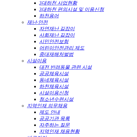
3대하천 사업현황
3대하천 편의시설 및 이용신청
하천용어
재난·안전
자연재난 길잡이
사회재난 길잡이
시민안전보험
어린이안전관리 제도
중대재해처벌법
시설이용
대전 반려동물 관련 시설
공공체육시설
동네체육시설
하천체육시설
시설이용신청
청소년수련시설
지역인재 의무채용
제도 안내
공공기관 목록
자주하는 질문
지역인재 채용현황