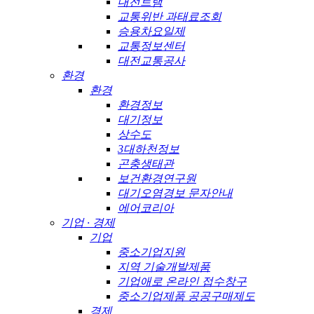
대전트램
교통위반 과태료조회
승용차요일제
교통정보센터
대전교통공사
환경
환경
환경정보
대기정보
상수도
3대하천정보
곤충생태관
보건환경연구원
대기오염경보 문자안내
에어코리아
기업 · 경제
기업
중소기업지원
지역 기술개발제품
기업애로 온라인 접수창구
중소기업제품 공공구매제도
경제