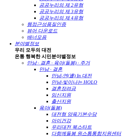
공공누리의 제 2유형
공공누리의 제 3유형
공공누리의 제 4유형
웹접근성품질인증
뷰어 다운로드
배너모음
분야별정보
우리 모두의 대전
온통 행복한 시민
분야별정보
만남 · 결혼 · 육아(돌봄) · 주거
만남 · 결혼
만남-연(連) In 대전
만남-빛이나는 HOLO
결혼장려금
임신지원
출산지원
육아(돌봄)
대전형 양육기본수당
아이건강
우리대전 북스타트
다함께돌봄 원스톱통합지원센터