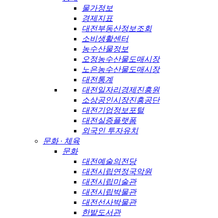
물가정보
경제지표
대전부동산정보조회
소비생활센터
농수산물정보
오정농수산물도매시장
노은농수산물도매시장
대전통계
대전일자리경제진흥원
소상공인시장진흥공단
대전기업정보포털
대전실증플랫폼
외국인 투자유치
문화 · 체육
문화
대전예술의전당
대전시립연정국악원
대전시립미술관
대전시립박물관
대전선사박물관
한밭도서관