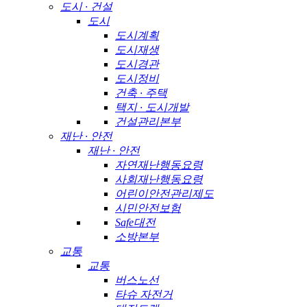
도시 · 건설
도시
도시계획
도시재생
도시경관
도시정비
건축 · 주택
택지 · 도시개발
건설관리본부
재난 · 안전
재난 · 안전
자연재난행동요령
사회재난행동요령
어린이안전관리제도
시민안전보험
Safe대전
소방본부
교통
교통
버스노선
타슈 자전거