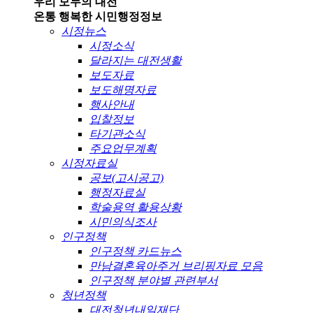
우리 모두의 대전
온통 행복한 시민
행정정보
시정뉴스
시정소식
달라지는 대전생활
보도자료
보도해명자료
행사안내
입찰정보
타기관소식
주요업무계획
시정자료실
공보(고시공고)
행정자료실
학술용역 활용상황
시민의식조사
인구정책
인구정책 카드뉴스
만남결혼육아주거 브리핑자료 모음
인구정책 분야별 관련부서
청년정책
대전청년내일재단