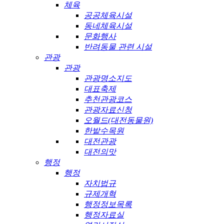
체육
공공체육시설
동네체육시설
문화행사
반려동물 관련 시설
관광
관광
관광명소지도
대표축제
추천관광코스
관광자료신청
오월드(대전동물원)
한밭수목원
대전관광
대전의맛
행정
행정
자치법규
규제개혁
행정정보목록
행정자료실