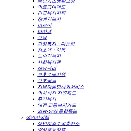
국민기초생활보장
의료급여제도
긴급복지지원
장애인복지
어르신
다자녀
보육
가정복지ㆍ다문화
청소년ㆍ아동
노숙인복지
사회복지관
장묘관리
보훈수당지원
보훈공원
지역자율형사회서비스
의사상자 지원제도
주거복지
대전 교통복지카드
의료·요양 통합돌봄
성인지정책
성인지감수성충전소
양성평등정책