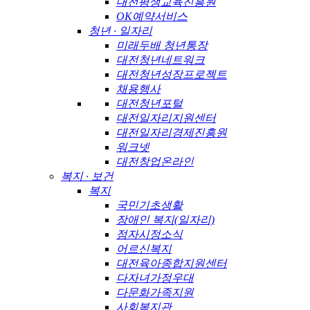
대전평생교육진흥원
OK예약서비스
청년 · 일자리
미래두배 청년통장
대전청년네트워크
대전청년성장프로젝트
채용행사
대전청년포털
대전일자리지원센터
대전일자리경제진흥원
워크넷
대전창업온라인
복지 · 보건
복지
국민기초생활
장애인 복지(일자리)
점자시정소식
어르신복지
대전육아종합지원센터
다자녀가정우대
다문화가족지원
사회복지관