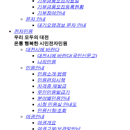
기부금품모집자료실
기부금품모집등록현황
기부참여안내
문자 안내
대기오염경보 문자 안내
전자민원
우리 모두의 대전
온통 행복한 시민
전자민원
대전시에 바란다
대전시에 바란다(국민신문고)
나의민원
민원안내
민원소개·법령
민원편의시책
자격증 재발급
무인민원발급기
분야별민원안내
시청 민원실 안내도
민원신청/조회
여권안내
여권개요
여권교부/보관및반납