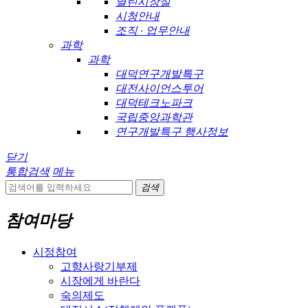
열린시장실
시청안내
조직 · 업무안내
과학
과학
대덕연구개발특구
대전사이언스투어
대덕테크노파크
국립중앙과학관
연구개발특구 행사정보
닫기
통합검색
메뉴
검색
참여마당
시정참여
고향사랑기부제
시장에게 바란다
숙의제도