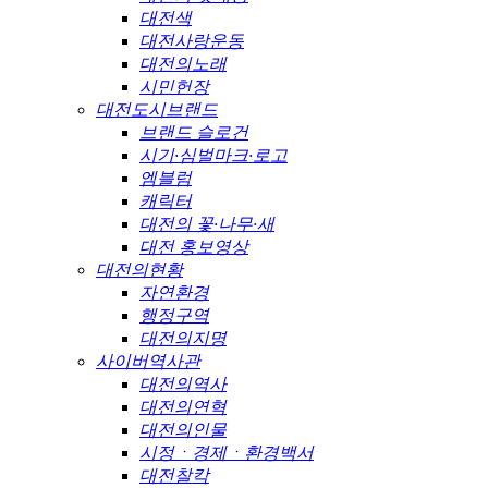
대전색
대전사랑운동
대전의노래
시민헌장
대전도시브랜드
브랜드 슬로건
시기·심벌마크·로고
엠블럼
캐릭터
대전의 꽃·나무·새
대전 홍보영상
대전의현황
자연환경
행정구역
대전의지명
사이버역사관
대전의역사
대전의연혁
대전의인물
시정ㆍ경제ㆍ환경백서
대전찰칵