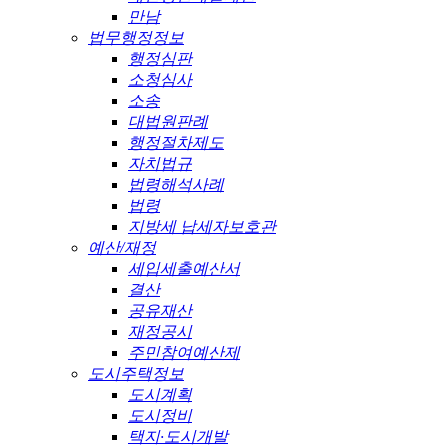
만남
법무행정정보
행정심판
소청심사
소송
대법원판례
행정절차제도
자치법규
법령해석사례
법령
지방세 납세자보호관
예산/재정
세입세출예산서
결산
공유재산
재정공시
주민참여예산제
도시주택정보
도시계획
도시정비
택지·도시개발