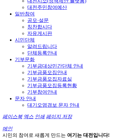
대전시소(정책제안 플랫폼)
대전주민참여예산
일반참여
공모·설문
칭찬합시다
자유게시판
시민단체
알려드립니다
단체등록안내
기부문화
기부금대상민간단체 안내
기부금품모집안내
기부금품모집자료실
기부금품모집등록현황
기부참여안내
문자 안내
대기오염경보 문자 안내
페이스북
엑스
인쇄
페이지 저장
메인
시민의 참여로 새롭게 만드는
여기는 대전입니다!