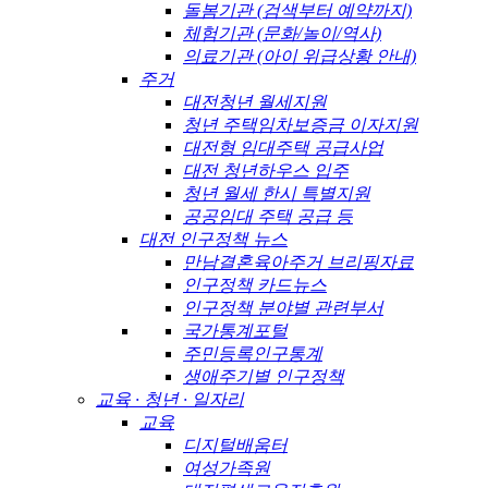
돌봄기관 (검색부터 예약까지)
체험기관 (문화/놀이/역사)
의료기관 (아이 위급상황 안내)
주거
대전청년 월세지원
청년 주택임차보증금 이자지원
대전형 임대주택 공급사업
대전 청년하우스 입주
청년 월세 한시 특별지원
공공임대 주택 공급 등
대전 인구정책 뉴스
만남결혼육아주거 브리핑자료
인구정책 카드뉴스
인구정책 분야별 관련부서
국가통계포털
주민등록인구통계
생애주기별 인구정책
교육 · 청년 · 일자리
교육
디지털배움터
여성가족원