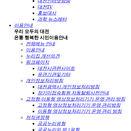
대전인터넷방송
대전TV
홍보대사
과학 뉴스레터
이용안내
우리 모두의 대전
온통 행복한 시민
이용안내
전체메뉴 안내
이용안내
누리집 개선의견
링크페이지
대전시관련사이트
유관기관및기타
개인정보처리방침
대전광역시 개인정보처리방침
장기미접속회원 자동탈퇴사전안내
고정형·이동형 영상정보처리기기 운영·관리 방침
고정형 영상정보처리기기 운영·관리방침
이동형 영상정보처리기기 운영·관리 방침
저작권정책
공공누리유형
공공누리의 제 1유형