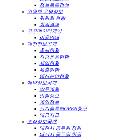
정보목록검색
위원회 운영정보
위원회 현황
회의결과
공공데이터개방
이용안내
재정정보공개
총괄현황
자금운용현황
세입현황
세출현황
예산분야현황
계약정보공개
발주계획
입찰정보
계약정보
신기술특허OPEN창구
대금지급
조직정보공개
대전시 공무원 정원
대전시 공무원 현원