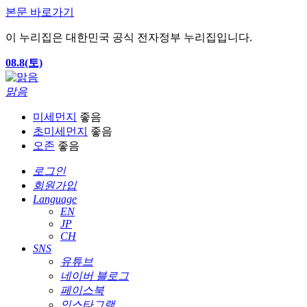
본문 바로가기
이 누리집은 대한민국 공식 전자정부 누리집입니다.
08.8(토)
맑음
미세먼지
좋음
초미세먼지
좋음
오존
좋음
로그인
회원가입
Language
EN
JP
CH
SNS
유튜브
네이버 블로그
페이스북
인스타그램