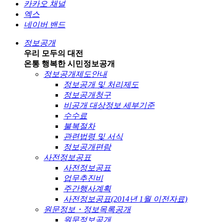
카카오 채널
엑스
네이버 밴드
정보공개
우리 모두의 대전
온통 행복한 시민
정보공개
정보공개제도안내
정보공개 및 처리제도
정보공개청구
비공개 대상정보 세부기준
수수료
불복절차
관련법령 및 서식
정보공개편람
사전정보공표
사전정보공표
업무추진비
주간행사계획
사전정보공표(2014년 1월 이전자료)
원문정보・정보목록공개
원문정보공개