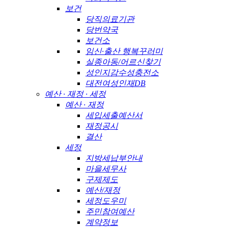
보건
당직의료기관
당번약국
보건소
임신·출산 행복꾸러미
실종아동/어르신찾기
성인지감수성충전소
대전여성인재DB
예산 · 재정 · 세정
예산 · 재정
세입세출예산서
재정공시
결산
세정
지방세납부안내
마을세무사
구제제도
예산/재정
세정도우미
주민참여예산
계약정보