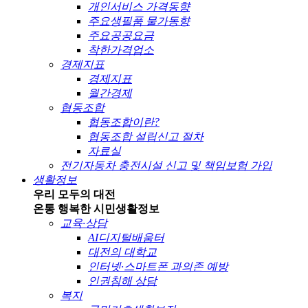
개인서비스 가격동향
주요생필품 물가동향
주요공공요금
착한가격업소
경제지표
경제지표
월간경제
협동조합
협동조합이란?
협동조합 설립신고 절차
자료실
전기자동차 충전시설 신고 및 책임보험 가입
생활정보
우리 모두의 대전
온통 행복한 시민
생활정보
교육·상담
AI디지털배움터
대전의 대학교
인터넷·스마트폰 과의존 예방
인권침해 상담
복지