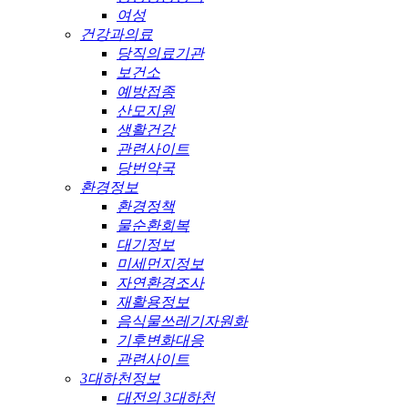
여성
건강과의료
당직의료기관
보건소
예방접종
산모지원
생활건강
관련사이트
당번약국
환경정보
환경정책
물순환회복
대기정보
미세먼지정보
자연환경조사
재활용정보
음식물쓰레기자원화
기후변화대응
관련사이트
3대하천정보
대전의 3대하천