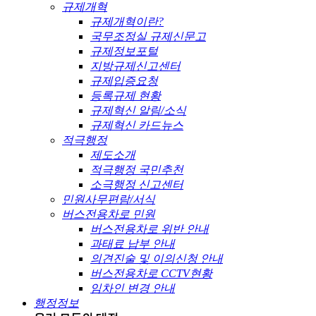
규제개혁
규제개혁이란?
국무조정실 규제신문고
규제정보포털
지방규제신고센터
규제입증요청
등록규제 현황
규제혁신 알림/소식
규제혁신 카드뉴스
적극행정
제도소개
적극행정 국민추천
소극행정 신고센터
민원사무편람/서식
버스전용차로 민원
버스전용차로 위반 안내
과태료 납부 안내
의견진술 및 이의신청 안내
버스전용차로 CCTV현황
임차인 변경 안내
행정정보