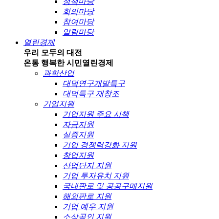
정책마당
회의마당
참여마당
알림마당
열린경제
우리 모두의 대전
온통 행복한 시민
열린경제
과학산업
대덕연구개발특구
대덕특구 재창조
기업지원
기업지원 주요 시책
자금지원
실증지원
기업 경쟁력강화 지원
창업지원
산업단지 지원
기업 투자유치 지원
국내판로 및 공공구매지원
해외판로 지원
기업 예우 지원
소상공인 지원