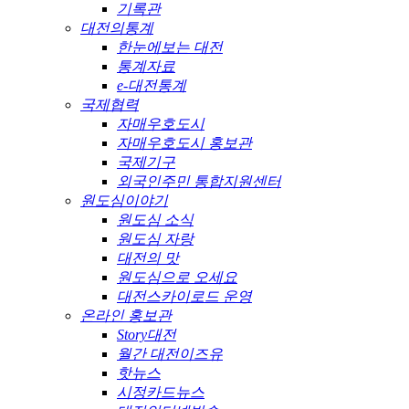
기록관
대전의통계
한눈에보는 대전
통계자료
e-대전통계
국제협력
자매우호도시
자매우호도시 홍보관
국제기구
외국인주민 통합지원센터
원도심이야기
원도심 소식
원도심 자랑
대전의 맛
원도심으로 오세요
대전스카이로드 운영
온라인 홍보관
Story대전
월간 대전이즈유
핫뉴스
시정카드뉴스