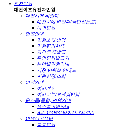
전자민원
대전이즈유
전자민원
대전시에 바란다
대전시에 바란다(국민신문고)
나의민원
민원안내
민원소개·법령
민원편의시책
자격증 재발급
무인민원발급기
분야별민원안내
시청 민원실 안내도
민원신청/조회
여권안내
여권개요
여권교부/보관및반납
원스톱(통합) 민원안내
원스톱민원안내
2021년3월31일이전내용보기
민원신고센터
교통민원