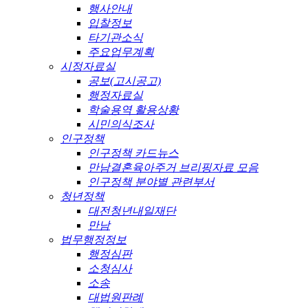
행사안내
입찰정보
타기관소식
주요업무계획
시정자료실
공보(고시공고)
행정자료실
학술용역 활용상황
시민의식조사
인구정책
인구정책 카드뉴스
만남결혼육아주거 브리핑자료 모음
인구정책 분야별 관련부서
청년정책
대전청년내일재단
만남
법무행정정보
행정심판
소청심사
소송
대법원판례