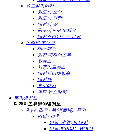
원도심이야기
원도심 소식
원도심 자랑
대전의 맛
원도심으로 오세요
대전스카이로드 운영
온라인 홍보관
Story대전
월간 대전이즈유
핫뉴스
시정카드뉴스
대전인터넷방송
대전TV
홍보대사
과학 뉴스레터
분야별정보
대전이즈유
분야별정보
만남 · 결혼 · 육아(돌봄) · 주거
만남 · 결혼
만남-연(連) In 대전
만남-빛이나는 HOLO