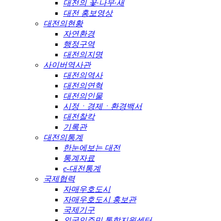
대전의 꽃·나무·새
대전 홍보영상
대전의현황
자연환경
행정구역
대전의지명
사이버역사관
대전의역사
대전의연혁
대전의인물
시정ㆍ경제ㆍ환경백서
대전찰칵
기록관
대전의통계
한눈에보는 대전
통계자료
e-대전통계
국제협력
자매우호도시
자매우호도시 홍보관
국제기구
외국인주민 통합지원센터