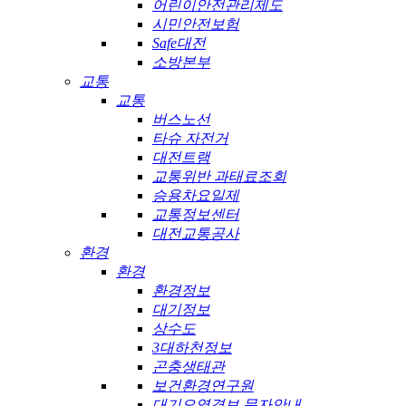
어린이안전관리제도
시민안전보험
Safe대전
소방본부
교통
교통
버스노선
타슈 자전거
대전트램
교통위반 과태료조회
승용차요일제
교통정보센터
대전교통공사
환경
환경
환경정보
대기정보
상수도
3대하천정보
곤충생태관
보건환경연구원
대기오염경보 문자안내