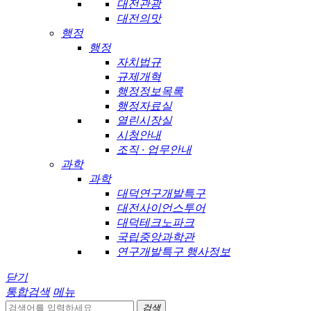
대전관광
대전의맛
행정
행정
자치법규
규제개혁
행정정보목록
행정자료실
열린시장실
시청안내
조직 · 업무안내
과학
과학
대덕연구개발특구
대전사이언스투어
대덕테크노파크
국립중앙과학관
연구개발특구 행사정보
닫기
통합검색
메뉴
검색