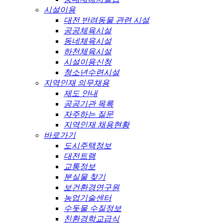
시설이용
대전 반려동물 관련 시설
공공체육시설
동네체육시설
하천체육시설
시설이용신청
청소년수련시설
지역인재 의무채용
제도 안내
공공기관 목록
자주하는 질문
지역인재 채용현황
바로가기
도시주택정보
대전트램
교통정보
분실물 찾기
보건환경연구원
농업기술센터
수돗물 수질정보
친환경학교급식