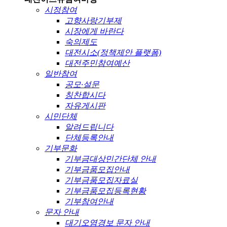
시정참여
고향사랑기부제
시장에게 바란다
숙의제도
대전시소(정책제안 플랫폼)
대전주민참여예산
일반참여
공모·설문
칭찬합시다
자유게시판
시민단체
알려드립니다
단체등록안내
기부문화
기부금대상민간단체 안내
기부금품모집안내
기부금품모집자료실
기부금품모집등록현황
기부참여안내
문자 안내
대기오염경보 문자 안내