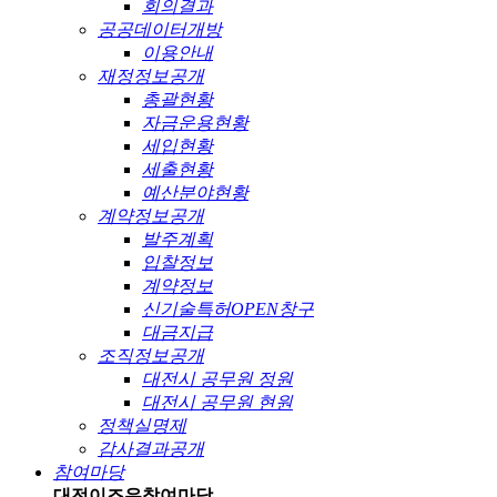
회의결과
공공데이터개방
이용안내
재정정보공개
총괄현황
자금운용현황
세입현황
세출현황
예산분야현황
계약정보공개
발주계획
입찰정보
계약정보
신기술특허OPEN창구
대금지급
조직정보공개
대전시 공무원 정원
대전시 공무원 현원
정책실명제
감사결과공개
참여마당
대전이즈유
참여마당