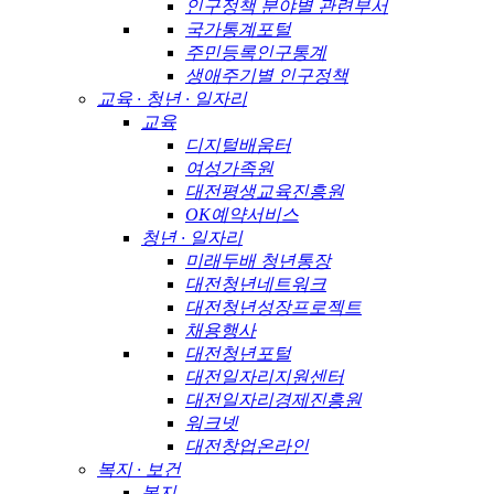
인구정책 분야별 관련부서
국가통계포털
주민등록인구통계
생애주기별 인구정책
교육 · 청년 · 일자리
교육
디지털배움터
여성가족원
대전평생교육진흥원
OK예약서비스
청년 · 일자리
미래두배 청년통장
대전청년네트워크
대전청년성장프로젝트
채용행사
대전청년포털
대전일자리지원센터
대전일자리경제진흥원
워크넷
대전창업온라인
복지 · 보건
복지