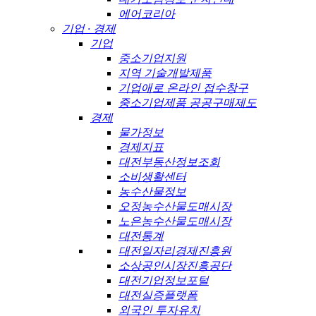
에어코리아
기업 · 경제
기업
중소기업지원
지역 기술개발제품
기업애로 온라인 접수창구
중소기업제품 공공구매제도
경제
물가정보
경제지표
대전부동산정보조회
소비생활센터
농수산물정보
오정농수산물도매시장
노은농수산물도매시장
대전통계
대전일자리경제진흥원
소상공인시장진흥공단
대전기업정보포털
대전실증플랫폼
외국인 투자유치