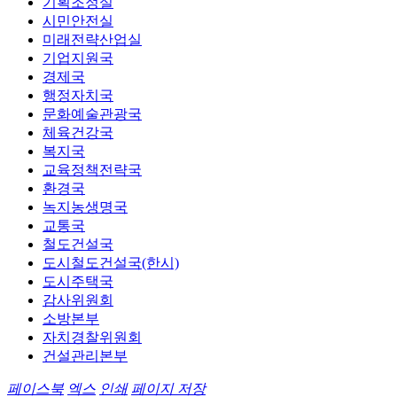
기획조정실
시민안전실
미래전략산업실
기업지원국
경제국
행정자치국
문화예술관광국
체육건강국
복지국
교육정책전략국
환경국
녹지농생명국
교통국
철도건설국
도시철도건설국(한시)
도시주택국
감사위원회
소방본부
자치경찰위원회
건설관리본부
페이스북
엑스
인쇄
페이지 저장