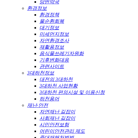
당번약국
환경정보
환경정책
물순환회복
대기정보
미세먼지정보
자연환경조사
재활용정보
음식물쓰레기자원화
기후변화대응
관련사이트
3대하천정보
대전의 3대하천
3대하천 사업현황
3대하천 편의시설 및 이용신청
하천용어
재난·안전
자연재난 길잡이
사회재난 길잡이
시민안전보험
어린이안전관리 제도
중대재해처벌법