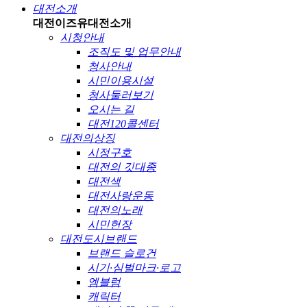
대전소개
대전이즈유
대전소개
시청안내
조직도 및 업무안내
청사안내
시민이용시설
청사둘러보기
오시는 길
대전120콜센터
대전의상징
시정구호
대전의 깃대종
대전색
대전사랑운동
대전의노래
시민헌장
대전도시브랜드
브랜드 슬로건
시기·심벌마크·로고
엠블럼
캐릭터