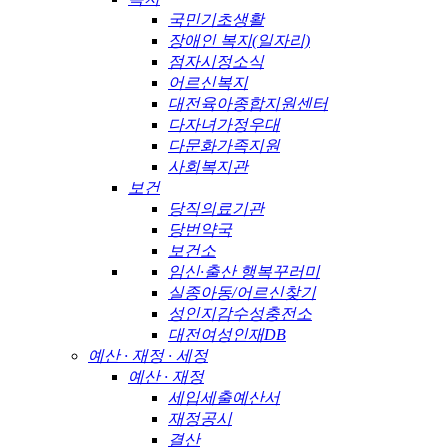
국민기초생활
장애인 복지(일자리)
점자시정소식
어르신복지
대전육아종합지원센터
다자녀가정우대
다문화가족지원
사회복지관
보건
당직의료기관
당번약국
보건소
임신·출산 행복꾸러미
실종아동/어르신찾기
성인지감수성충전소
대전여성인재DB
예산 · 재정 · 세정
예산 · 재정
세입세출예산서
재정공시
결산