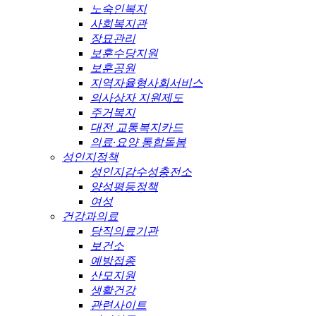
노숙인복지
사회복지관
장묘관리
보훈수당지원
보훈공원
지역자율형사회서비스
의사상자 지원제도
주거복지
대전 교통복지카드
의료·요양 통합돌봄
성인지정책
성인지감수성충전소
양성평등정책
여성
건강과의료
당직의료기관
보건소
예방접종
산모지원
생활건강
관련사이트