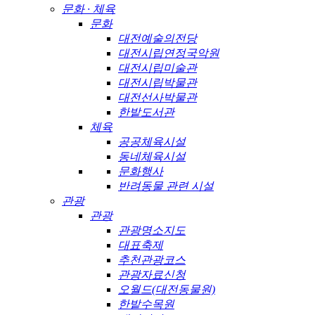
문화 · 체육
문화
대전예술의전당
대전시립연정국악원
대전시립미술관
대전시립박물관
대전선사박물관
한밭도서관
체육
공공체육시설
동네체육시설
문화행사
반려동물 관련 시설
관광
관광
관광명소지도
대표축제
추천관광코스
관광자료신청
오월드(대전동물원)
한밭수목원