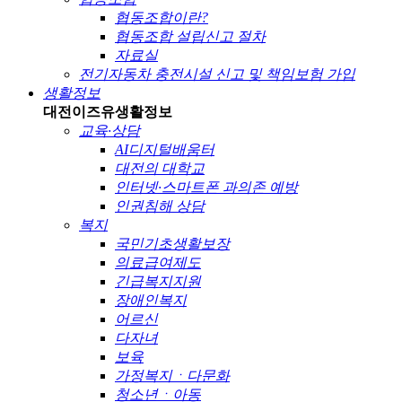
협동조합이란?
협동조합 설립신고 절차
자료실
전기자동차 충전시설 신고 및 책임보험 가입
생활정보
대전이즈유
생활정보
교육·상담
AI디지털배움터
대전의 대학교
인터넷·스마트폰 과의존 예방
인권침해 상담
복지
국민기초생활보장
의료급여제도
긴급복지지원
장애인복지
어르신
다자녀
보육
가정복지ㆍ다문화
청소년ㆍ아동