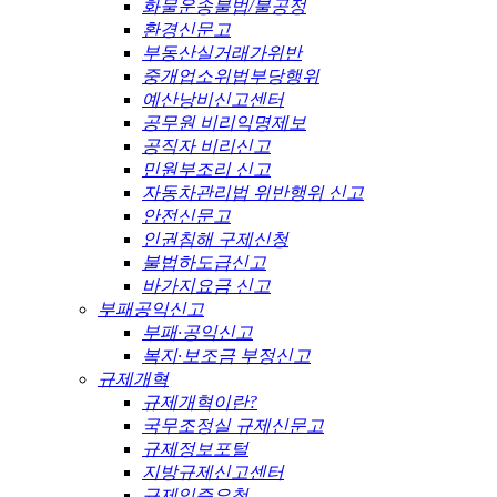
화물운송불법/불공정
환경신문고
부동산실거래가위반
중개업소위법부당행위
예산낭비신고센터
공무원 비리익명제보
공직자 비리신고
민원부조리 신고
자동차관리법 위반행위 신고
안전신문고
인권침해 구제신청
불법하도급신고
바가지요금 신고
부패공익신고
부패·공익신고
복지·보조금 부정신고
규제개혁
규제개혁이란?
국무조정실 규제신문고
규제정보포털
지방규제신고센터
규제입증요청