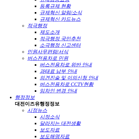
등록규제 현황
규제혁신 알림/소식
규제혁신 카드뉴스
적극행정
제도소개
적극행정 국민추천
소극행정 신고센터
민원사무편람/서식
버스전용차로 민원
버스전용차로 위반 안내
과태료 납부 안내
의견진술 및 이의신청 안내
버스전용차로 CCTV현황
임차인 변경 안내
행정정보
대전이즈유
행정정보
시정뉴스
시정소식
달라지는 대전생활
보도자료
보도해명자료