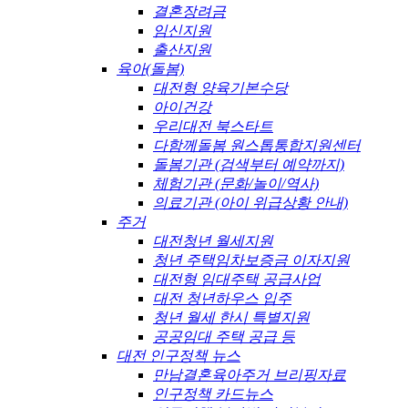
결혼장려금
임신지원
출산지원
육아(돌봄)
대전형 양육기본수당
아이건강
우리대전 북스타트
다함께돌봄 원스톱통합지원센터
돌봄기관 (검색부터 예약까지)
체험기관 (문화/놀이/역사)
의료기관 (아이 위급상황 안내)
주거
대전청년 월세지원
청년 주택임차보증금 이자지원
대전형 임대주택 공급사업
대전 청년하우스 입주
청년 월세 한시 특별지원
공공임대 주택 공급 등
대전 인구정책 뉴스
만남결혼육아주거 브리핑자료
인구정책 카드뉴스