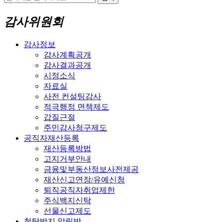
감사위원회
감사정보
감사계획공개
감사결과공개
시정소식
자료실
사전 컨설팅감사
적극행정 면책제도
갑질근절
주민감사청구제도
공직자재산등록
재산등록방법
고지거부안내
금융및부동산정보사전제공
재산신고연장/유예신청
퇴직공직자취업제한
주식백지신탁
선물신고제도
청탁방지 알림방