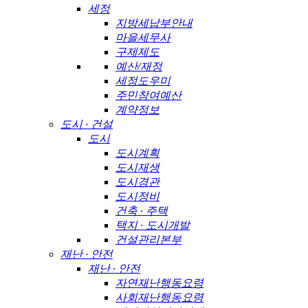
세정
지방세납부안내
마을세무사
구제제도
예산/재정
세정도우미
주민참여예산
계약정보
도시 · 건설
도시
도시계획
도시재생
도시경관
도시정비
건축 · 주택
택지 · 도시개발
건설관리본부
재난 · 안전
재난 · 안전
자연재난행동요령
사회재난행동요령