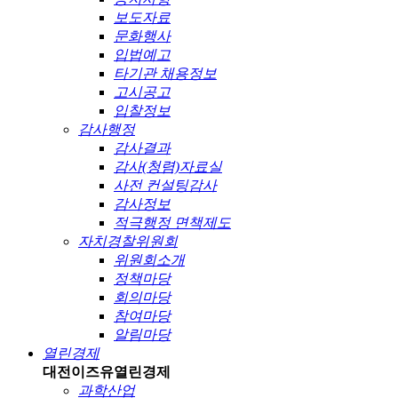
보도자료
문화행사
입법예고
타기관 채용정보
고시공고
입찰정보
감사행정
감사결과
감사(청렴)자료실
사전 컨설팅감사
감사정보
적극행정 면책제도
자치경찰위원회
위원회소개
정책마당
회의마당
참여마당
알림마당
열린경제
대전이즈유
열린경제
과학산업