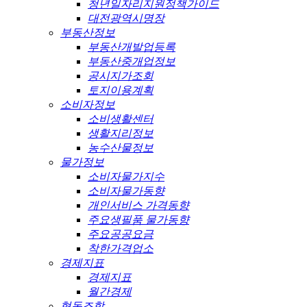
청년일자리지원정책가이드
대전광역시명장
부동산정보
부동산개발업등록
부동산중개업정보
공시지가조회
토지이용계획
소비자정보
소비생활센터
생활지리정보
농수산물정보
물가정보
소비자물가지수
소비자물가동향
개인서비스 가격동향
주요생필품 물가동향
주요공공요금
착한가격업소
경제지표
경제지표
월간경제
협동조합