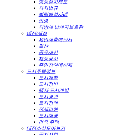
행정절차제도
자치법규
법령해석사례
법령
지방세 납세자보호관
예산/재정
세입세출예산서
결산
공유재산
재정공시
주민참여예산제
도시주택정보
도시계획
도시정비
택지·도시개발
도시경관
토지정책
전세피해
도시재생
건축·주택
대전소식모아보기
공지사항