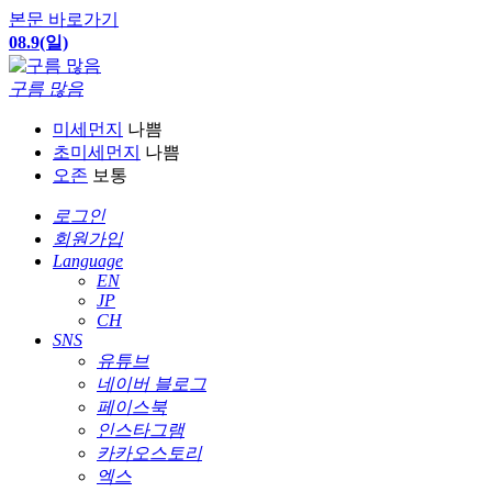
본문 바로가기
08.9(일)
구름 많음
미세먼지
나쁨
초미세먼지
나쁨
오존
보통
로그인
회원가입
Language
EN
JP
CH
SNS
유튜브
네이버 블로그
페이스북
인스타그램
카카오스토리
엑스