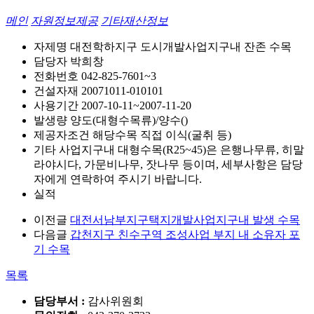
메인
자원정보제공
기타재산정보
자제명
대전학하지구 도시개발사업지구내 잔존 수목
담당자
박희창
전화번호
042-825-7601~3
건설자재
20071011-010101
사용기간
2007-10-11~2007-11-20
발생량
양도(대형수목류)/양수()
제공자조건
해당수목 직접 이식(굴취 등)
기타
사업지구내 대형수목(R25~45)은 은행나무류, 히말
라야시다, 가문비나무, 잣나무 등이며, 세부사항은 담당
자에게 연락하여 주시기 바랍니다.
실적
이전글
대전서남부지구택지개발사업지구내 발생 수목
다음글
갑천지구 친수구역 조성사업 부지 내 소유자 포
기 수목
목록
담당부서 :
감사위원회