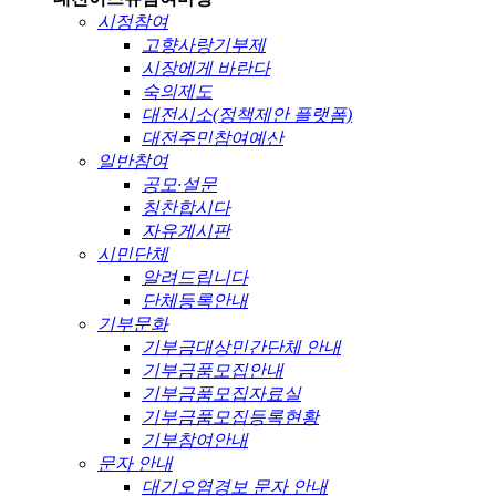
시정참여
고향사랑기부제
시장에게 바란다
숙의제도
대전시소(정책제안 플랫폼)
대전주민참여예산
일반참여
공모·설문
칭찬합시다
자유게시판
시민단체
알려드립니다
단체등록안내
기부문화
기부금대상민간단체 안내
기부금품모집안내
기부금품모집자료실
기부금품모집등록현황
기부참여안내
문자 안내
대기오염경보 문자 안내