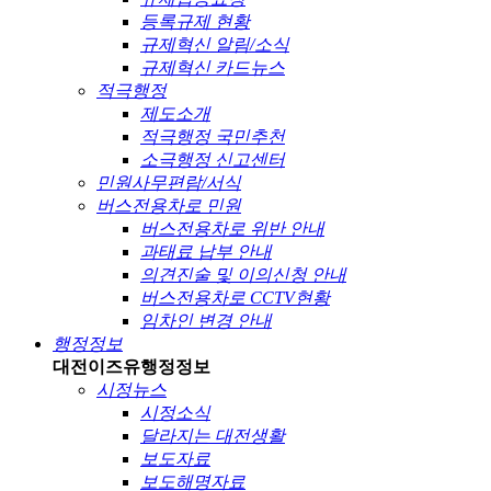
등록규제 현황
규제혁신 알림/소식
규제혁신 카드뉴스
적극행정
제도소개
적극행정 국민추천
소극행정 신고센터
민원사무편람/서식
버스전용차로 민원
버스전용차로 위반 안내
과태료 납부 안내
의견진술 및 이의신청 안내
버스전용차로 CCTV현황
임차인 변경 안내
행정정보
대전이즈유
행정정보
시정뉴스
시정소식
달라지는 대전생활
보도자료
보도해명자료