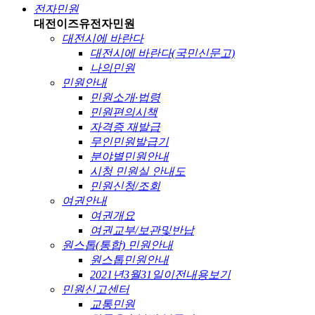
전자민원
대전이즈유
전자민원
대전시에 바란다
대전시에 바란다(국민신문고)
나의민원
민원안내
민원소개·법령
민원편의시책
자격증 재발급
무인민원발급기
분야별민원안내
시청 민원실 안내도
민원신청/조회
여권안내
여권개요
여권교부/보관및반납
원스톱(통합) 민원안내
원스톱민원안내
2021년3월31일이전내용보기
민원신고센터
교통민원