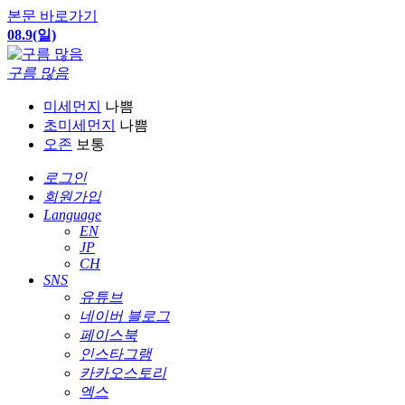
본문 바로가기
08.9(일)
구름 많음
미세먼지
나쁨
초미세먼지
나쁨
오존
보통
로그인
회원가입
Language
EN
JP
CH
SNS
유튜브
네이버 블로그
페이스북
인스타그램
카카오스토리
엑스