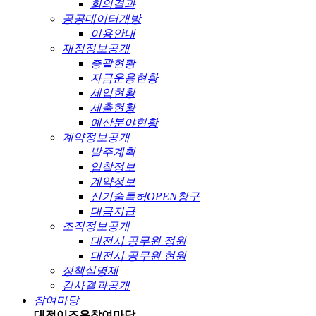
회의결과
공공데이터개방
이용안내
재정정보공개
총괄현황
자금운용현황
세입현황
세출현황
예산분야현황
계약정보공개
발주계획
입찰정보
계약정보
신기술특허OPEN창구
대금지급
조직정보공개
대전시 공무원 정원
대전시 공무원 현원
정책실명제
감사결과공개
참여마당
대전이즈유
참여마당