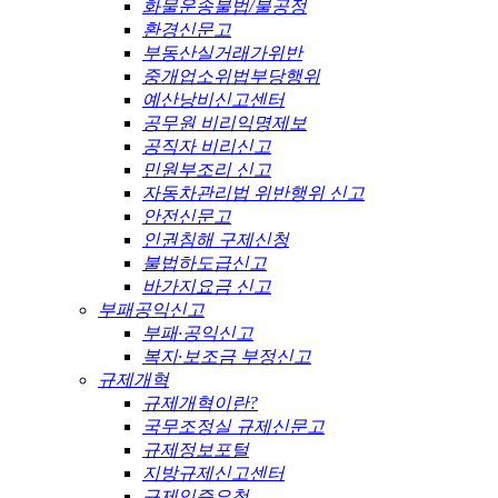
화물운송불법/불공정
환경신문고
부동산실거래가위반
중개업소위법부당행위
예산낭비신고센터
공무원 비리익명제보
공직자 비리신고
민원부조리 신고
자동차관리법 위반행위 신고
안전신문고
인권침해 구제신청
불법하도급신고
바가지요금 신고
부패공익신고
부패·공익신고
복지·보조금 부정신고
규제개혁
규제개혁이란?
국무조정실 규제신문고
규제정보포털
지방규제신고센터
규제입증요청