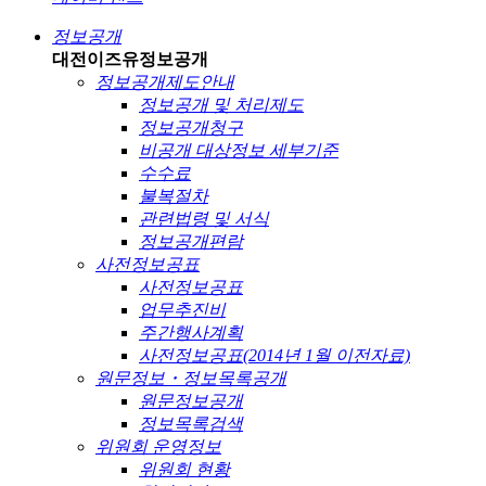
정보공개
대전이즈유
정보공개
정보공개제도안내
정보공개 및 처리제도
정보공개청구
비공개 대상정보 세부기준
수수료
불복절차
관련법령 및 서식
정보공개편람
사전정보공표
사전정보공표
업무추진비
주간행사계획
사전정보공표(2014년 1월 이전자료)
원문정보・정보목록공개
원문정보공개
정보목록검색
위원회 운영정보
위원회 현황