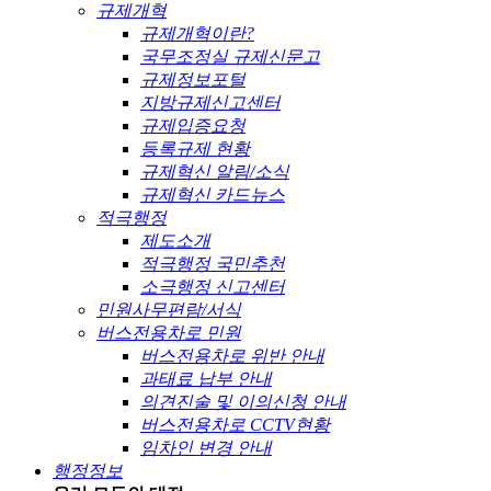
규제개혁
규제개혁이란?
국무조정실 규제신문고
규제정보포털
지방규제신고센터
규제입증요청
등록규제 현황
규제혁신 알림/소식
규제혁신 카드뉴스
적극행정
제도소개
적극행정 국민추천
소극행정 신고센터
민원사무편람/서식
버스전용차로 민원
버스전용차로 위반 안내
과태료 납부 안내
의견진술 및 이의신청 안내
버스전용차로 CCTV현황
임차인 변경 안내
행정정보