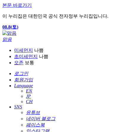
본문 바로가기
이 누리집은 대한민국 공식 전자정부 누리집입니다.
08.8(토)
맑음
미세먼지
나쁨
초미세먼지
나쁨
오존
보통
로그인
회원가입
Language
EN
JP
CH
SNS
유튜브
네이버 블로그
페이스북
인스타그램