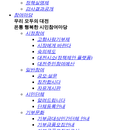
정책실명제
감사결과공개
참여마당
우리 모두의 대전
온통 행복한 시민
참여마당
시정참여
고향사랑기부제
시장에게 바란다
숙의제도
대전시소(정책제안 플랫폼)
대전주민참여예산
일반참여
공모·설문
칭찬합시다
자유게시판
시민단체
알려드립니다
단체등록안내
기부문화
기부금대상민간단체 안내
기부금품모집안내