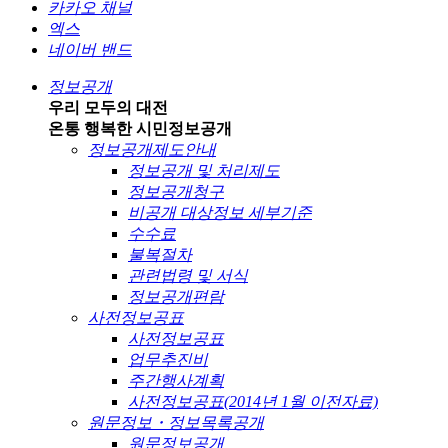
카카오 채널
엑스
네이버 밴드
정보공개
우리 모두의 대전
온통 행복한 시민
정보공개
정보공개제도안내
정보공개 및 처리제도
정보공개청구
비공개 대상정보 세부기준
수수료
불복절차
관련법령 및 서식
정보공개편람
사전정보공표
사전정보공표
업무추진비
주간행사계획
사전정보공표(2014년 1월 이전자료)
원문정보・정보목록공개
원문정보공개