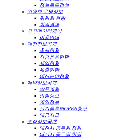
정보목록검색
위원회 운영정보
위원회 현황
회의결과
공공데이터개방
이용안내
재정정보공개
총괄현황
자금운용현황
세입현황
세출현황
예산분야현황
계약정보공개
발주계획
입찰정보
계약정보
신기술특허OPEN창구
대금지급
조직정보공개
대전시 공무원 정원
대전시 공무원 현원