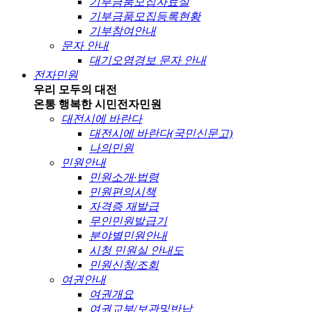
기부금품모집자료실
기부금품모집등록현황
기부참여안내
문자 안내
대기오염경보 문자 안내
전자민원
우리 모두의 대전
온통 행복한 시민
전자민원
대전시에 바란다
대전시에 바란다(국민신문고)
나의민원
민원안내
민원소개·법령
민원편의시책
자격증 재발급
무인민원발급기
분야별민원안내
시청 민원실 안내도
민원신청/조회
여권안내
여권개요
여권교부/보관및반납