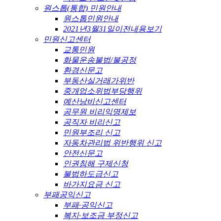
원스톱(통합) 민원안내
원스톱민원안내
2021년3월31일이전내용보기
민원신고센터
교통민원
화물운송불법/불공정
환경신문고
부동산실거래가위반
중개업소위법부당행위
예산낭비신고센터
공무원 비리익명제보
공직자 비리신고
민원부조리 신고
자동차관리법 위반행위 신고
안전신문고
인권침해 구제신청
불법하도급신고
바가지요금 신고
부패공익신고
부패·공익신고
복지·보조금 부정신고