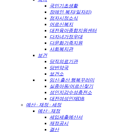
국민기초생활
장애인 복지(일자리)
점자시정소식
어르신복지
대전육아종합지원센터
다자녀가정우대
다문화가족지원
사회복지관
보건
당직의료기관
당번약국
보건소
임신·출산 행복꾸러미
실종아동/어르신찾기
성인지감수성충전소
대전여성인재DB
예산 · 재정 · 세정
예산 · 재정
세입세출예산서
재정공시
결산