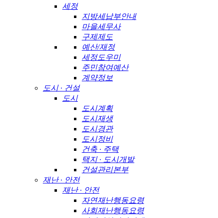
세정
지방세납부안내
마을세무사
구제제도
예산/재정
세정도우미
주민참여예산
계약정보
도시 · 건설
도시
도시계획
도시재생
도시경관
도시정비
건축 · 주택
택지 · 도시개발
건설관리본부
재난 · 안전
재난 · 안전
자연재난행동요령
사회재난행동요령