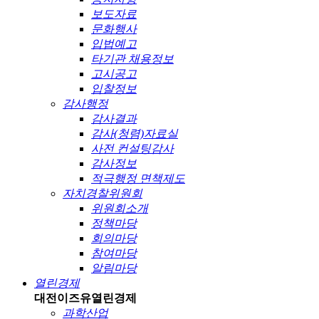
보도자료
문화행사
입법예고
타기관 채용정보
고시공고
입찰정보
감사행정
감사결과
감사(청렴)자료실
사전 컨설팅감사
감사정보
적극행정 면책제도
자치경찰위원회
위원회소개
정책마당
회의마당
참여마당
알림마당
열린경제
대전이즈유
열린경제
과학산업