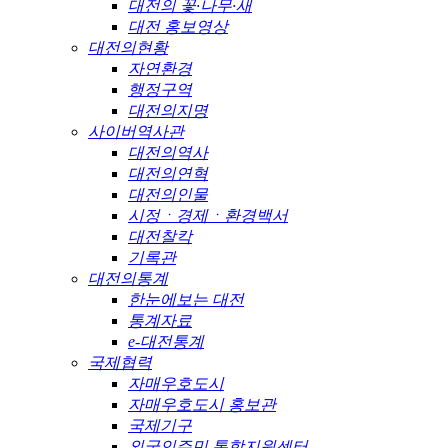
대전의 꽃·나무·새
대전 홍보영상
대전의현황
자연환경
행정구역
대전의지명
사이버역사관
대전의역사
대전의연혁
대전의인물
시정ㆍ경제ㆍ환경백서
대전찰칵
기록관
대전의통계
한눈에보는 대전
통계자료
e-대전통계
국제협력
자매우호도시
자매우호도시 홍보관
국제기구
외국인주민 통합지원센터