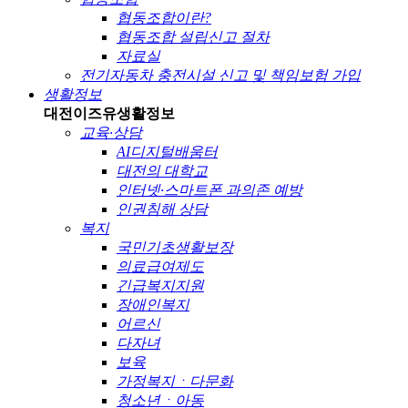
협동조합이란?
협동조합 설립신고 절차
자료실
전기자동차 충전시설 신고 및 책임보험 가입
생활정보
대전이즈유
생활정보
교육·상담
AI디지털배움터
대전의 대학교
인터넷·스마트폰 과의존 예방
인권침해 상담
복지
국민기초생활보장
의료급여제도
긴급복지지원
장애인복지
어르신
다자녀
보육
가정복지ㆍ다문화
청소년ㆍ아동