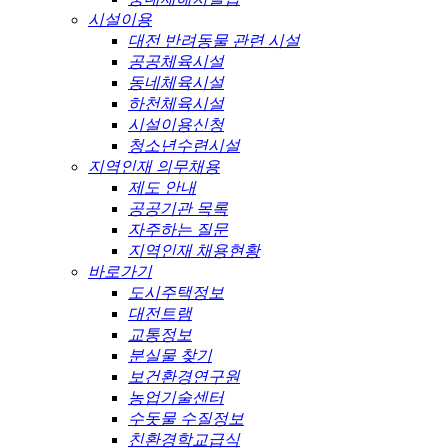
시설이용
대전 반려동물 관련 시설
공공체육시설
동네체육시설
하천체육시설
시설이용신청
청소년수련시설
지역인재 의무채용
제도 안내
공공기관 목록
자주하는 질문
지역인재 채용현황
바로가기
도시주택정보
대전트램
교통정보
분실물 찾기
보건환경연구원
농업기술센터
수돗물 수질정보
친환경학교급식