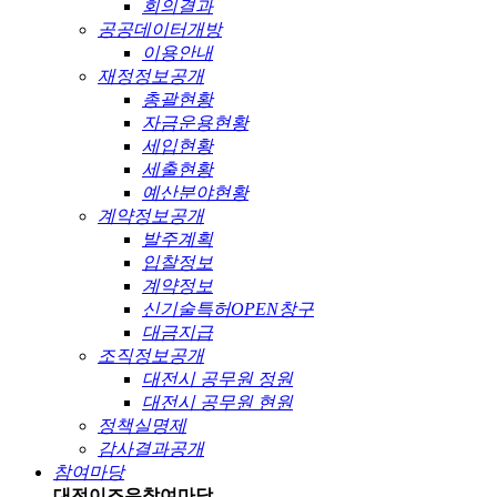
회의결과
공공데이터개방
이용안내
재정정보공개
총괄현황
자금운용현황
세입현황
세출현황
예산분야현황
계약정보공개
발주계획
입찰정보
계약정보
신기술특허OPEN창구
대금지급
조직정보공개
대전시 공무원 정원
대전시 공무원 현원
정책실명제
감사결과공개
참여마당
대전이즈유
참여마당