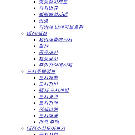
행정절차제도
자치법규
법령해석사례
법령
지방세 납세자보호관
예산/재정
세입세출예산서
결산
공유재산
재정공시
주민참여예산제
도시주택정보
도시계획
도시정비
택지·도시개발
도시경관
토지정책
전세피해
도시재생
건축·주택
대전소식모아보기
공지사항