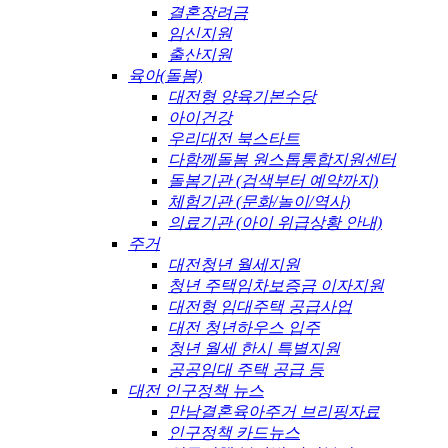
결혼장려금
임신지원
출산지원
육아(돌봄)
대전형 양육기본수당
아이건강
우리대전 북스타트
다함께돌봄 원스톱통합지원센터
돌봄기관 (검색부터 예약까지)
체험기관 (문화/놀이/역사)
의료기관 (아이 위급상황 안내)
주거
대전청년 월세지원
청년 주택임차보증금 이자지원
대전형 임대주택 공급사업
대전 청년하우스 입주
청년 월세 한시 특별지원
공공임대 주택 공급 등
대전 인구정책 뉴스
만남결혼육아주거 브리핑자료
인구정책 카드뉴스