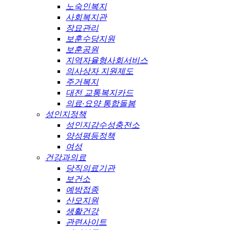
노숙인복지
사회복지관
장묘관리
보훈수당지원
보훈공원
지역자율형사회서비스
의사상자 지원제도
주거복지
대전 교통복지카드
의료·요양 통합돌봄
성인지정책
성인지감수성충전소
양성평등정책
여성
건강과의료
당직의료기관
보건소
예방접종
산모지원
생활건강
관련사이트