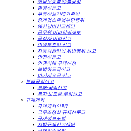
화물운송불법/불공정
환경신문고
부동산실거래가위반
중개업소위법부당행위
예산낭비신고센터
공무원 비리익명제보
공직자 비리신고
민원부조리 신고
자동차관리법 위반행위 신고
안전신문고
인권침해 구제신청
불법하도급신고
바가지요금 신고
부패공익신고
부패·공익신고
복지·보조금 부정신고
규제개혁
규제개혁이란?
국무조정실 규제신문고
규제정보포털
지방규제신고센터
규제입증요청