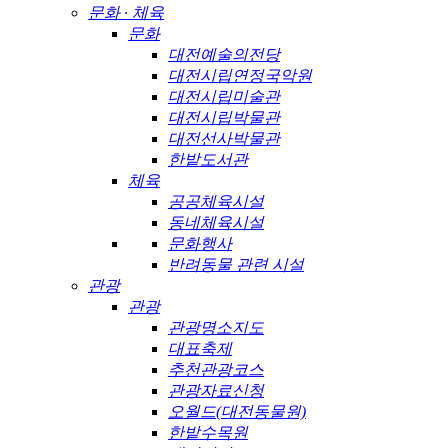
문화 · 체육
문화
대전예술의전당
대전시립연정국악원
대전시립미술관
대전시립박물관
대전선사박물관
한밭도서관
체육
공공체육시설
동네체육시설
문화행사
반려동물 관련 시설
관광
관광
관광명소지도
대표축제
추천관광코스
관광자료신청
오월드(대전동물원)
한밭수목원