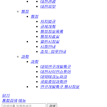
대전관광
대전의맛
행정
행정
자치법규
규제개혁
행정정보목록
행정자료실
열린시장실
시청안내
조직 · 업무안내
과학
과학
대덕연구개발특구
대전사이언스투어
대덕테크노파크
국립중앙과학관
연구개발특구 행사정보
닫기
통합검색
메뉴
검색