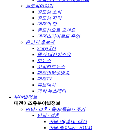
원도심이야기
원도심 소식
원도심 자랑
대전의 맛
원도심으로 오세요
대전스카이로드 운영
온라인 홍보관
Story대전
월간 대전이즈유
핫뉴스
시정카드뉴스
대전인터넷방송
대전TV
홍보대사
과학 뉴스레터
분야별정보
대전이즈유
분야별정보
만남 · 결혼 · 육아(돌봄) · 주거
만남 · 결혼
만남-연(連) In 대전
만남-빛이나는 HOLO