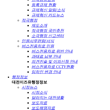
등록규제 현황
규제혁신 알림/소식
규제혁신 카드뉴스
적극행정
제도소개
적극행정 국민추천
소극행정 신고센터
민원사무편람/서식
버스전용차로 민원
버스전용차로 위반 안내
과태료 납부 안내
의견진술 및 이의신청 안내
버스전용차로 CCTV현황
임차인 변경 안내
행정정보
대전이즈유
행정정보
시정뉴스
시정소식
달라지는 대전생활
보도자료
보도해명자료