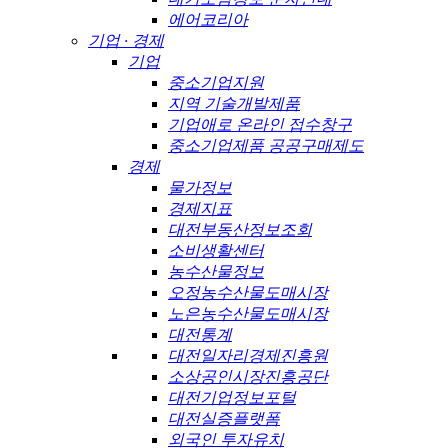
에어코리아
기업 · 경제
기업
중소기업지원
지역 기술개발제품
기업애로 온라인 접수창구
중소기업제품 공공구매제도
경제
물가정보
경제지표
대전부동산정보조회
소비생활센터
농수산물정보
오정농수산물도매시장
노은농수산물도매시장
대전통계
대전일자리경제진흥원
소상공인시장진흥공단
대전기업정보포털
대전실증플랫폼
외국인 투자유치