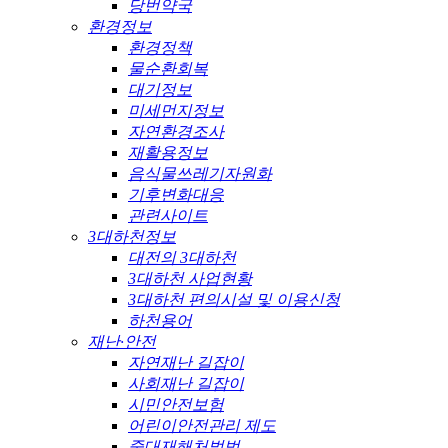
당번약국
환경정보
환경정책
물순환회복
대기정보
미세먼지정보
자연환경조사
재활용정보
음식물쓰레기자원화
기후변화대응
관련사이트
3대하천정보
대전의 3대하천
3대하천 사업현황
3대하천 편의시설 및 이용신청
하천용어
재난·안전
자연재난 길잡이
사회재난 길잡이
시민안전보험
어린이안전관리 제도
중대재해처벌법