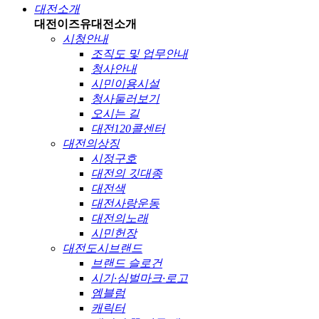
대전소개
대전이즈유
대전소개
시청안내
조직도 및 업무안내
청사안내
시민이용시설
청사둘러보기
오시는 길
대전120콜센터
대전의상징
시정구호
대전의 깃대종
대전색
대전사랑운동
대전의노래
시민헌장
대전도시브랜드
브랜드 슬로건
시기·심벌마크·로고
엠블럼
캐릭터