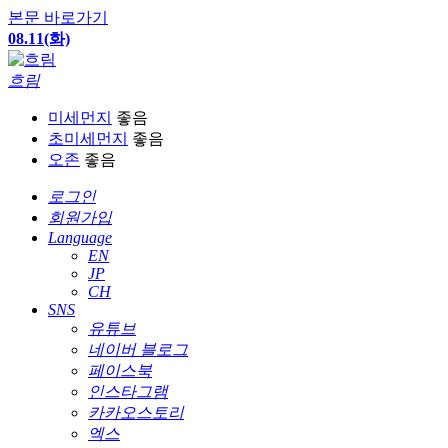
본문 바로가기
08.11(화)
흐림
미세먼지
좋음
초미세먼지
좋음
오존
좋음
로그인
회원가입
Language
EN
JP
CH
SNS
유튜브
네이버 블로그
페이스북
인스타그램
카카오스토리
엑스