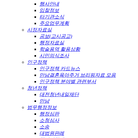
행사안내
입찰정보
타기관소식
주요업무계획
시정자료실
공보(고시공고)
행정자료실
학술용역 활용상황
시민의식조사
인구정책
인구정책 카드뉴스
만남결혼육아주거 브리핑자료 모음
인구정책 분야별 관련부서
청년정책
대전청년내일재단
만남
법무행정정보
행정심판
소청심사
소송
대법원판례