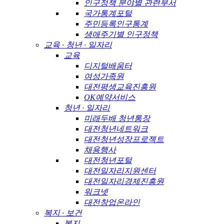
인구정책 분야별 관련부서
국가통계포털
주민등록인구통계
생애주기별 인구정책
교육 · 청년 · 일자리
교육
디지털배움터
여성가족원
대전평생교육진흥원
OK예약서비스
청년 · 일자리
미래두배 청년통장
대전청년네트워크
대전청년성장프로젝트
채용행사
대전청년포털
대전일자리지원센터
대전일자리경제진흥원
워크넷
대전창업온라인
복지 · 보건
복지