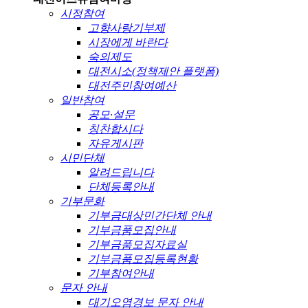
시정참여
고향사랑기부제
시장에게 바란다
숙의제도
대전시소(정책제안 플랫폼)
대전주민참여예산
일반참여
공모·설문
칭찬합시다
자유게시판
시민단체
알려드립니다
단체등록안내
기부문화
기부금대상민간단체 안내
기부금품모집안내
기부금품모집자료실
기부금품모집등록현황
기부참여안내
문자 안내
대기오염경보 문자 안내