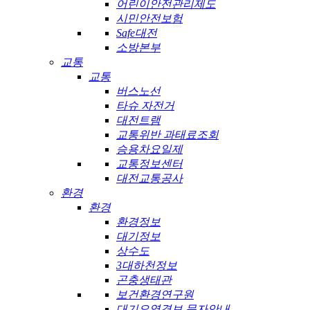
어린이안전관리제도
시민안전보험
Safe대전
소방본부
교통
교통
버스노선
타슈 자전거
대전트램
교통위반 과태료조회
승용차요일제
교통정보센터
대전교통공사
환경
환경
환경정보
대기정보
상수도
3대하천정보
곤충생태관
보건환경연구원
대기오염경보 문자안내