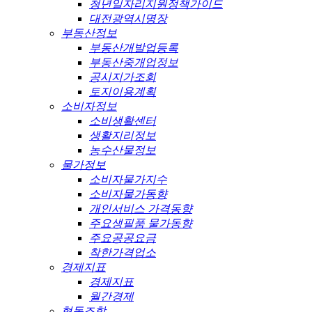
청년일자리지원정책가이드
대전광역시명장
부동산정보
부동산개발업등록
부동산중개업정보
공시지가조회
토지이용계획
소비자정보
소비생활센터
생활지리정보
농수산물정보
물가정보
소비자물가지수
소비자물가동향
개인서비스 가격동향
주요생필품 물가동향
주요공공요금
착한가격업소
경제지표
경제지표
월간경제
협동조합