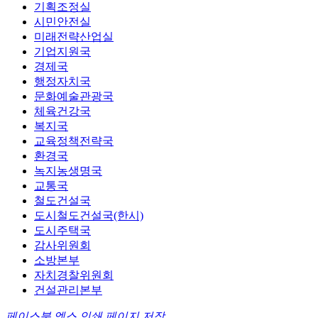
기획조정실
시민안전실
미래전략산업실
기업지원국
경제국
행정자치국
문화예술관광국
체육건강국
복지국
교육정책전략국
환경국
녹지농생명국
교통국
철도건설국
도시철도건설국(한시)
도시주택국
감사위원회
소방본부
자치경찰위원회
건설관리본부
페이스북
엑스
인쇄
페이지 저장