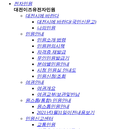
전자민원
대전이즈유
전자민원
대전시에 바란다
대전시에 바란다(국민신문고)
나의민원
민원안내
민원소개·법령
민원편의시책
자격증 재발급
무인민원발급기
분야별민원안내
시청 민원실 안내도
민원신청/조회
여권안내
여권개요
여권교부/보관및반납
원스톱(통합) 민원안내
원스톱민원안내
2021년3월31일이전내용보기
민원신고센터
교통민원