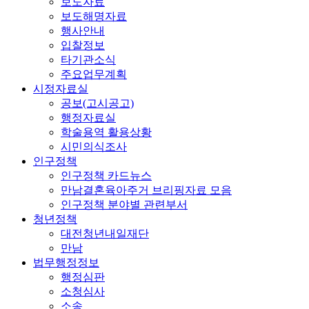
보도자료
보도해명자료
행사안내
입찰정보
타기관소식
주요업무계획
시정자료실
공보(고시공고)
행정자료실
학술용역 활용상황
시민의식조사
인구정책
인구정책 카드뉴스
만남결혼육아주거 브리핑자료 모음
인구정책 분야별 관련부서
청년정책
대전청년내일재단
만남
법무행정정보
행정심판
소청심사
소송