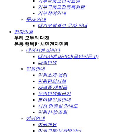
기부금품모집자료실
기부금품모집등록현황
기부참여안내
문자 안내
대기오염경보 문자 안내
전자민원
우리 모두의 대전
온통 행복한 시민
전자민원
대전시에 바란다
대전시에 바란다(국민신문고)
나의민원
민원안내
민원소개·법령
민원편의시책
자격증 재발급
무인민원발급기
분야별민원안내
시청 민원실 안내도
민원신청/조회
여권안내
여권개요
여권교부/보관및반납