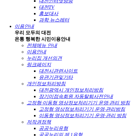
대전인터넷방송
대전TV
홍보대사
과학 뉴스레터
이용안내
우리 모두의 대전
온통 행복한 시민
이용안내
전체메뉴 안내
이용안내
누리집 개선의견
링크페이지
대전시관련사이트
유관기관및기타
개인정보처리방침
대전광역시 개인정보처리방침
장기미접속회원 자동탈퇴사전안내
고정형·이동형 영상정보처리기기 운영·관리 방침
고정형 영상정보처리기기 운영·관리방침
이동형 영상정보처리기기 운영·관리 방침
저작권정책
공공누리유형
공공누리의 제 1유형