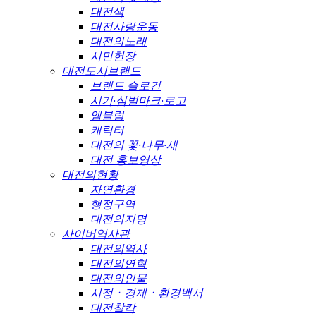
대전색
대전사랑운동
대전의노래
시민헌장
대전도시브랜드
브랜드 슬로건
시기·심벌마크·로고
엠블럼
캐릭터
대전의 꽃·나무·새
대전 홍보영상
대전의현황
자연환경
행정구역
대전의지명
사이버역사관
대전의역사
대전의연혁
대전의인물
시정ㆍ경제ㆍ환경백서
대전찰칵