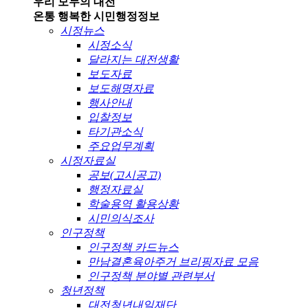
우리 모두의 대전
온통 행복한 시민
행정정보
시정뉴스
시정소식
달라지는 대전생활
보도자료
보도해명자료
행사안내
입찰정보
타기관소식
주요업무계획
시정자료실
공보(고시공고)
행정자료실
학술용역 활용상황
시민의식조사
인구정책
인구정책 카드뉴스
만남결혼육아주거 브리핑자료 모음
인구정책 분야별 관련부서
청년정책
대전청년내일재단