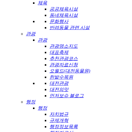
체육
공공체육시설
동네체육시설
문화행사
반려동물 관련 시설
관광
관광
관광명소지도
대표축제
추천관광코스
관광자료신청
오월드(대전동물원)
한밭수목원
대전관광
대전의맛
먼저보슈 블로그
행정
행정
자치법규
규제개혁
행정정보목록