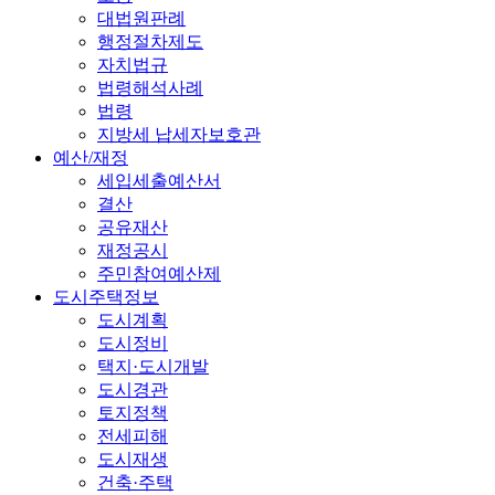
대법원판례
행정절차제도
자치법규
법령해석사례
법령
지방세 납세자보호관
예산/재정
세입세출예산서
결산
공유재산
재정공시
주민참여예산제
도시주택정보
도시계획
도시정비
택지·도시개발
도시경관
토지정책
전세피해
도시재생
건축·주택