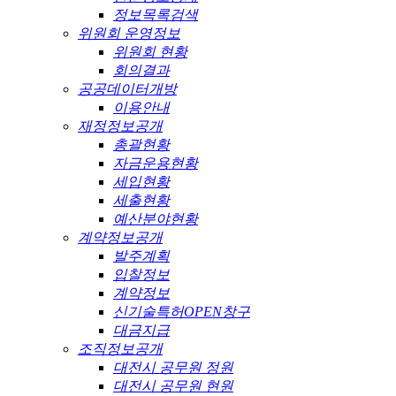
정보목록검색
위원회 운영정보
위원회 현황
회의결과
공공데이터개방
이용안내
재정정보공개
총괄현황
자금운용현황
세입현황
세출현황
예산분야현황
계약정보공개
발주계획
입찰정보
계약정보
신기술특허OPEN창구
대금지급
조직정보공개
대전시 공무원 정원
대전시 공무원 현원