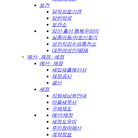
보건
당직의료기관
당번약국
보건소
임신·출산 행복꾸러미
실종아동/어르신찾기
성인지감수성충전소
대전여성인재DB
예산 · 재정 · 세정
예산 · 재정
세입세출예산서
재정공시
결산
세정
지방세납부안내
마을세무사
구제제도
예산/재정
세정도우미
주민참여예산
계약정보