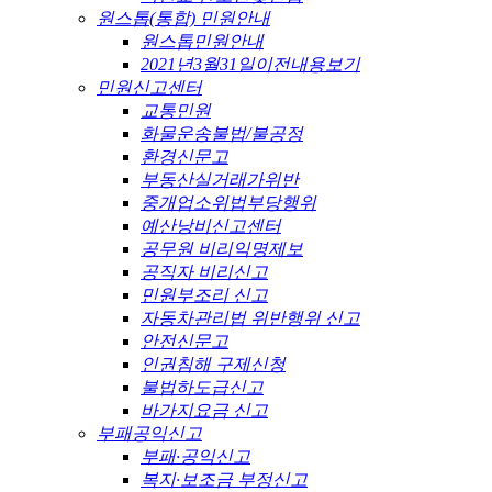
원스톱(통합) 민원안내
원스톱민원안내
2021년3월31일이전내용보기
민원신고센터
교통민원
화물운송불법/불공정
환경신문고
부동산실거래가위반
중개업소위법부당행위
예산낭비신고센터
공무원 비리익명제보
공직자 비리신고
민원부조리 신고
자동차관리법 위반행위 신고
안전신문고
인권침해 구제신청
불법하도급신고
바가지요금 신고
부패공익신고
부패·공익신고
복지·보조금 부정신고