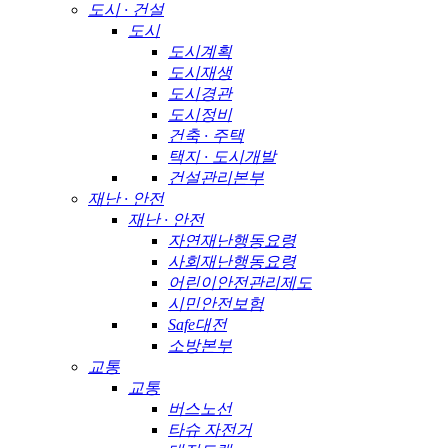
도시 · 건설
도시
도시계획
도시재생
도시경관
도시정비
건축 · 주택
택지 · 도시개발
건설관리본부
재난 · 안전
재난 · 안전
자연재난행동요령
사회재난행동요령
어린이안전관리제도
시민안전보험
Safe대전
소방본부
교통
교통
버스노선
타슈 자전거