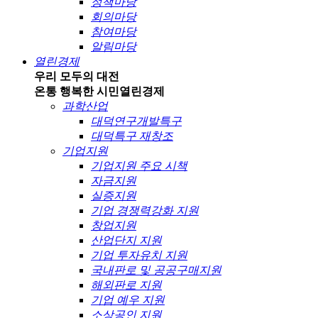
정책마당
회의마당
참여마당
알림마당
열린경제
우리 모두의 대전
온통 행복한 시민
열린경제
과학산업
대덕연구개발특구
대덕특구 재창조
기업지원
기업지원 주요 시책
자금지원
실증지원
기업 경쟁력강화 지원
창업지원
산업단지 지원
기업 투자유치 지원
국내판로 및 공공구매지원
해외판로 지원
기업 예우 지원
소상공인 지원