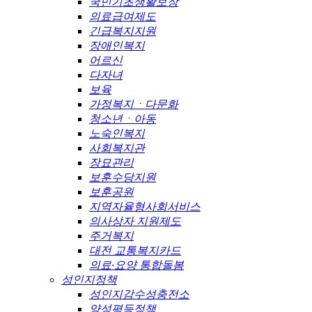
국민기초생활보장
의료급여제도
긴급복지지원
장애인복지
어르신
다자녀
보육
가정복지ㆍ다문화
청소년ㆍ아동
노숙인복지
사회복지관
장묘관리
보훈수당지원
보훈공원
지역자율형사회서비스
의사상자 지원제도
주거복지
대전 교통복지카드
의료·요양 통합돌봄
성인지정책
성인지감수성충전소
양성평등정책