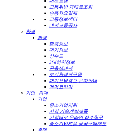
대전트램
교통위반 과태료조회
승용차요일제
교통정보센터
대전교통공사
환경
환경
환경정보
대기정보
상수도
3대하천정보
곤충생태관
보건환경연구원
대기오염경보 문자안내
에어코리아
기업 · 경제
기업
중소기업지원
지역 기술개발제품
기업애로 온라인 접수창구
중소기업제품 공공구매제도
경제