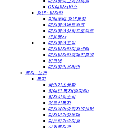
대전평생교육진흥원
OK예약서비스
청년 · 일자리
미래두배 청년통장
대전청년네트워크
대전청년성장프로젝트
채용행사
대전청년포털
대전일자리지원센터
대전일자리경제진흥원
워크넷
대전창업온라인
복지 · 보건
복지
국민기초생활
장애인 복지(일자리)
점자시정소식
어르신복지
대전육아종합지원센터
다자녀가정우대
다문화가족지원
사회복지관