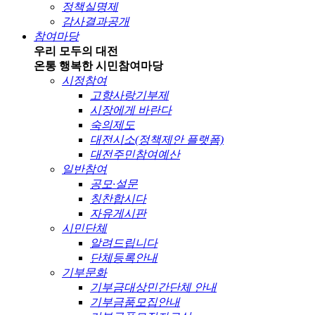
정책실명제
감사결과공개
참여마당
우리 모두의 대전
온통 행복한 시민
참여마당
시정참여
고향사랑기부제
시장에게 바란다
숙의제도
대전시소(정책제안 플랫폼)
대전주민참여예산
일반참여
공모·설문
칭찬합시다
자유게시판
시민단체
알려드립니다
단체등록안내
기부문화
기부금대상민간단체 안내
기부금품모집안내