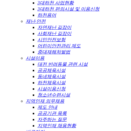
3대하천 사업현황
3대하천 편의시설 및 이용신청
하천용어
재난·안전
자연재난 길잡이
사회재난 길잡이
시민안전보험
어린이안전관리 제도
중대재해처벌법
시설이용
대전 반려동물 관련 시설
공공체육시설
동네체육시설
하천체육시설
시설이용신청
청소년수련시설
지역인재 의무채용
제도 안내
공공기관 목록
자주하는 질문
지역인재 채용현황