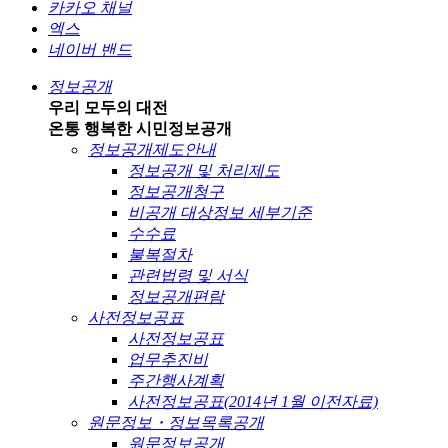
카카오 채널
엑스
네이버 밴드
정보공개
우리 모두의 대전
온통 행복한 시민
정보공개
정보공개제도안내
정보공개 및 처리제도
정보공개청구
비공개 대상정보 세부기준
수수료
불복절차
관련법령 및 서식
정보공개편람
사전정보공표
사전정보공표
업무추진비
주간행사계획
사전정보공표(2014년 1월 이전자료)
원문정보・정보목록공개
원문정보공개