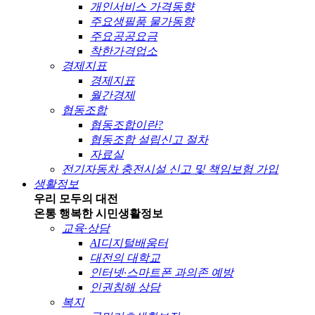
개인서비스 가격동향
주요생필품 물가동향
주요공공요금
착한가격업소
경제지표
경제지표
월간경제
협동조합
협동조합이란?
협동조합 설립신고 절차
자료실
전기자동차 충전시설 신고 및 책임보험 가입
생활정보
우리 모두의 대전
온통 행복한 시민
생활정보
교육·상담
AI디지털배움터
대전의 대학교
인터넷·스마트폰 과의존 예방
인권침해 상담
복지