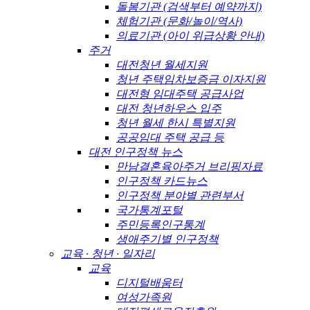
돌봄기관 (검색부터 예약까지)
체험기관 (문화/놀이/역사)
의료기관 (아이 위급상황 안내)
주거
대전청년 월세지원
청년 주택임차보증금 이자지원
대전형 임대주택 공급사업
대전 청년하우스 입주
청년 월세 한시 특별지원
공공임대 주택 공급 등
대전 인구정책 뉴스
만남결혼육아주거 브리핑자료
인구정책 카드뉴스
인구정책 분야별 관련부서
국가통계포털
주민등록인구통계
생애주기별 인구정책
교육 · 청년 · 일자리
교육
디지털배움터
여성가족원