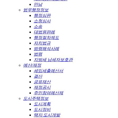
만남
법무행정정보
행정심판
소청심사
소송
대법원판례
행정절차제도
자치법규
법령해석사례
법령
지방세 납세자보호관
예산/재정
세입세출예산서
결산
공유재산
재정공시
주민참여예산제
도시주택정보
도시계획
도시정비
택지·도시개발