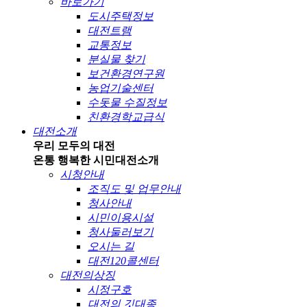
바로가기
도시주택정보
대전트램
교통정보
분실물 찾기
보건환경연구원
농업기술센터
수돗물 수질정보
친환경학교급식
대전소개
우리 모두의 대전
온통 행복한 시민
대전소개
시청안내
조직도 및 업무안내
청사안내
시민이용시설
청사둘러보기
오시는 길
대전120콜센터
대전의상징
시정구호
대전의 깃대종