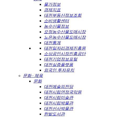
물가정보
경제지표
대전부동산정보조회
소비생활센터
농수산물정보
오정농수산물도매시장
노은농수산물도매시장
대전통계
대전일자리경제진흥원
소상공인시장진흥공단
대전기업정보포털
대전실증플랫폼
외국인 투자유치
문화 · 체육
문화
대전예술의전당
대전시립연정국악원
대전시립미술관
대전시립박물관
대전선사박물관
한밭도서관