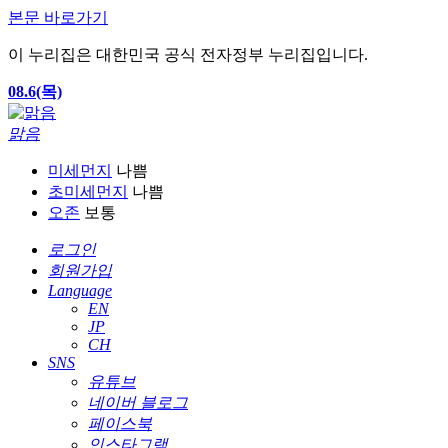
본문 바로가기
이 누리집은 대한민국 공식 전자정부 누리집입니다.
08.6(목)
맑음
미세먼지
나쁨
초미세먼지
나쁨
오존
보통
로그인
회원가입
Language
EN
JP
CH
SNS
유튜브
네이버 블로그
페이스북
인스타그램