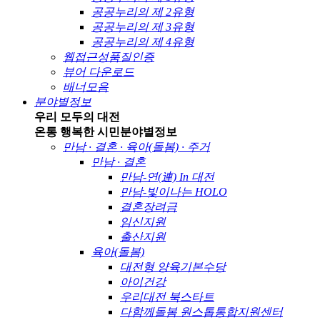
공공누리의 제 2유형
공공누리의 제 3유형
공공누리의 제 4유형
웹접근성품질인증
뷰어 다운로드
배너모음
분야별정보
우리 모두의 대전
온통 행복한 시민
분야별정보
만남 · 결혼 · 육아(돌봄) · 주거
만남 · 결혼
만남-연(連) In 대전
만남-빛이나는 HOLO
결혼장려금
임신지원
출산지원
육아(돌봄)
대전형 양육기본수당
아이건강
우리대전 북스타트
다함께돌봄 원스톱통합지원센터