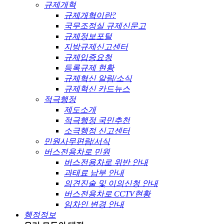
규제개혁
규제개혁이란?
국무조정실 규제신문고
규제정보포털
지방규제신고센터
규제입증요청
등록규제 현황
규제혁신 알림/소식
규제혁신 카드뉴스
적극행정
제도소개
적극행정 국민추천
소극행정 신고센터
민원사무편람/서식
버스전용차로 민원
버스전용차로 위반 안내
과태료 납부 안내
의견진술 및 이의신청 안내
버스전용차로 CCTV현황
임차인 변경 안내
행정정보