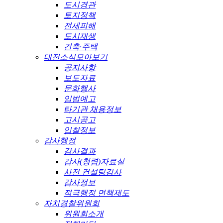
도시경관
토지정책
전세피해
도시재생
건축·주택
대전소식모아보기
공지사항
보도자료
문화행사
입법예고
타기관 채용정보
고시공고
입찰정보
감사행정
감사결과
감사(청렴)자료실
사전 컨설팅감사
감사정보
적극행정 면책제도
자치경찰위원회
위원회소개