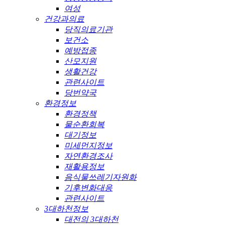
여성
건강과의료
당직의료기관
보건소
예방접종
산모지원
생활건강
관련사이트
당번약국
환경정보
환경정책
물순환회복
대기정보
미세먼지정보
자연환경조사
재활용정보
음식물쓰레기자원화
기후변화대응
관련사이트
3대하천정보
대전의 3대하천