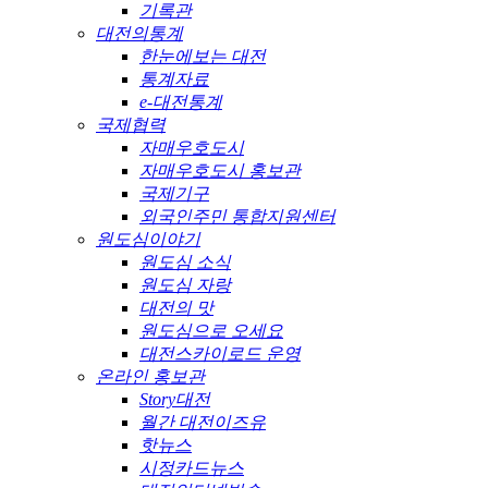
기록관
대전의통계
한눈에보는 대전
통계자료
e-대전통계
국제협력
자매우호도시
자매우호도시 홍보관
국제기구
외국인주민 통합지원센터
원도심이야기
원도심 소식
원도심 자랑
대전의 맛
원도심으로 오세요
대전스카이로드 운영
온라인 홍보관
Story대전
월간 대전이즈유
핫뉴스
시정카드뉴스