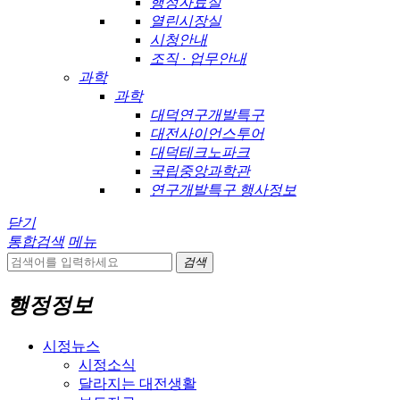
행정자료실
열린시장실
시청안내
조직 · 업무안내
과학
과학
대덕연구개발특구
대전사이언스투어
대덕테크노파크
국립중앙과학관
연구개발특구 행사정보
닫기
통합검색
메뉴
검색
행정정보
시정뉴스
시정소식
달라지는 대전생활