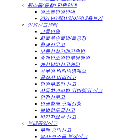
원스톱(통합) 민원안내
원스톱민원안내
2021년3월31일이전내용보기
민원신고센터
교통민원
화물운송불법/불공정
환경신문고
부동산실거래가위반
중개업소위법부당행위
예산낭비신고센터
공무원 비리익명제보
공직자 비리신고
민원부조리 신고
자동차관리법 위반행위 신고
안전신문고
인권침해 구제신청
불법하도급신고
바가지요금 신고
부패공익신고
부패·공익신고
복지·보조금 부정신고