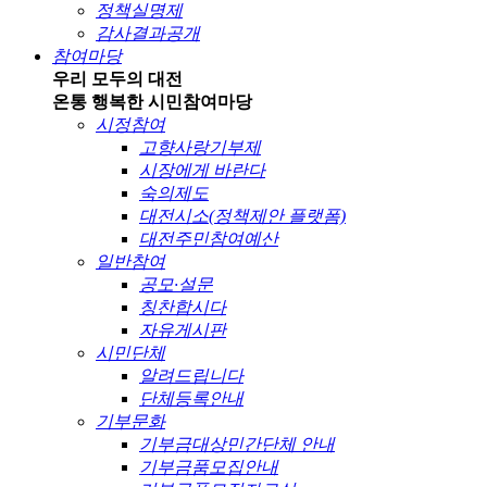
정책실명제
감사결과공개
참여마당
우리 모두의 대전
온통 행복한 시민
참여마당
시정참여
고향사랑기부제
시장에게 바란다
숙의제도
대전시소(정책제안 플랫폼)
대전주민참여예산
일반참여
공모·설문
칭찬합시다
자유게시판
시민단체
알려드립니다
단체등록안내
기부문화
기부금대상민간단체 안내
기부금품모집안내