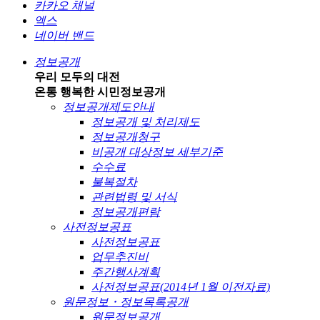
카카오 채널
엑스
네이버 밴드
정보공개
우리 모두의 대전
온통 행복한 시민
정보공개
정보공개제도안내
정보공개 및 처리제도
정보공개청구
비공개 대상정보 세부기준
수수료
불복절차
관련법령 및 서식
정보공개편람
사전정보공표
사전정보공표
업무추진비
주간행사계획
사전정보공표(2014년 1월 이전자료)
원문정보・정보목록공개
원문정보공개