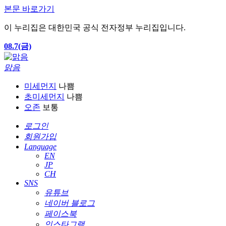
본문 바로가기
이 누리집은 대한민국 공식 전자정부 누리집입니다.
08.7(금)
맑음
미세먼지
나쁨
초미세먼지
나쁨
오존
보통
로그인
회원가입
Language
EN
JP
CH
SNS
유튜브
네이버 블로그
페이스북
인스타그램