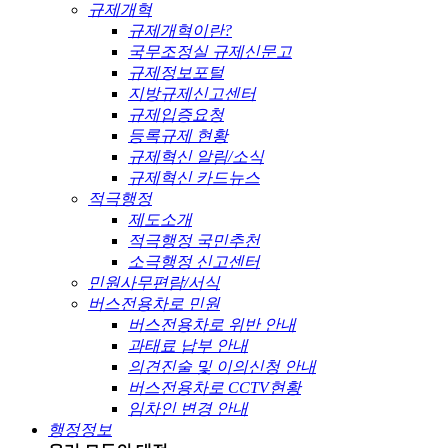
규제개혁
규제개혁이란?
국무조정실 규제신문고
규제정보포털
지방규제신고센터
규제입증요청
등록규제 현황
규제혁신 알림/소식
규제혁신 카드뉴스
적극행정
제도소개
적극행정 국민추천
소극행정 신고센터
민원사무편람/서식
버스전용차로 민원
버스전용차로 위반 안내
과태료 납부 안내
의견진술 및 이의신청 안내
버스전용차로 CCTV현황
임차인 변경 안내
행정정보