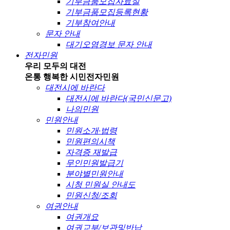
기부금품모집자료실
기부금품모집등록현황
기부참여안내
문자 안내
대기오염경보 문자 안내
전자민원
우리 모두의 대전
온통 행복한 시민
전자민원
대전시에 바란다
대전시에 바란다(국민신문고)
나의민원
민원안내
민원소개·법령
민원편의시책
자격증 재발급
무인민원발급기
분야별민원안내
시청 민원실 안내도
민원신청/조회
여권안내
여권개요
여권교부/보관및반납