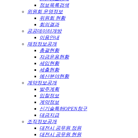
정보목록검색
위원회 운영정보
위원회 현황
회의결과
공공데이터개방
이용안내
재정정보공개
총괄현황
자금운용현황
세입현황
세출현황
예산분야현황
계약정보공개
발주계획
입찰정보
계약정보
신기술특허OPEN창구
대금지급
조직정보공개
대전시 공무원 정원
대전시 공무원 현원