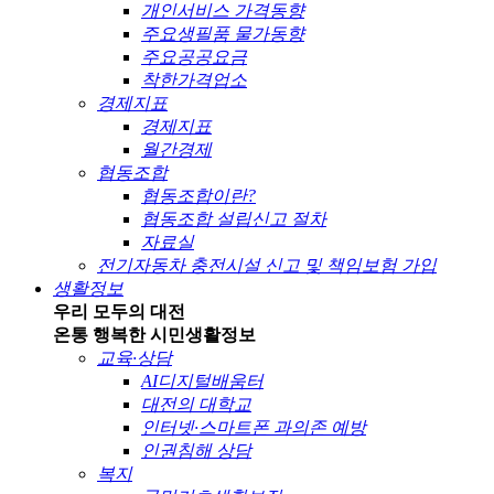
개인서비스 가격동향
주요생필품 물가동향
주요공공요금
착한가격업소
경제지표
경제지표
월간경제
협동조합
협동조합이란?
협동조합 설립신고 절차
자료실
전기자동차 충전시설 신고 및 책임보험 가입
생활정보
우리 모두의 대전
온통 행복한 시민
생활정보
교육·상담
AI디지털배움터
대전의 대학교
인터넷·스마트폰 과의존 예방
인권침해 상담
복지