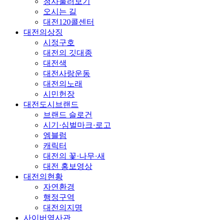
청사둘러보기
오시는 길
대전120콜센터
대전의상징
시정구호
대전의 깃대종
대전색
대전사랑운동
대전의노래
시민헌장
대전도시브랜드
브랜드 슬로건
시기·심벌마크·로고
엠블럼
캐릭터
대전의 꽃·나무·새
대전 홍보영상
대전의현황
자연환경
행정구역
대전의지명
사이버역사관