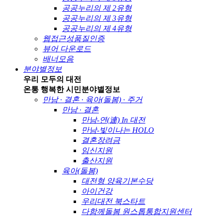
공공누리의 제 2유형
공공누리의 제 3유형
공공누리의 제 4유형
웹접근성품질인증
뷰어 다운로드
배너모음
분야별정보
우리 모두의 대전
온통 행복한 시민
분야별정보
만남 · 결혼 · 육아(돌봄) · 주거
만남 · 결혼
만남-연(連) In 대전
만남-빛이나는 HOLO
결혼장려금
임신지원
출산지원
육아(돌봄)
대전형 양육기본수당
아이건강
우리대전 북스타트
다함께돌봄 원스톱통합지원센터