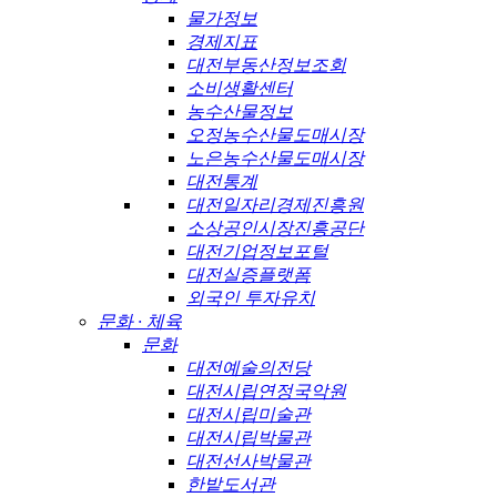
물가정보
경제지표
대전부동산정보조회
소비생활센터
농수산물정보
오정농수산물도매시장
노은농수산물도매시장
대전통계
대전일자리경제진흥원
소상공인시장진흥공단
대전기업정보포털
대전실증플랫폼
외국인 투자유치
문화 · 체육
문화
대전예술의전당
대전시립연정국악원
대전시립미술관
대전시립박물관
대전선사박물관
한밭도서관