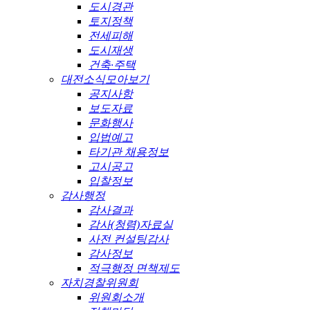
도시경관
토지정책
전세피해
도시재생
건축·주택
대전소식모아보기
공지사항
보도자료
문화행사
입법예고
타기관 채용정보
고시공고
입찰정보
감사행정
감사결과
감사(청렴)자료실
사전 컨설팅감사
감사정보
적극행정 면책제도
자치경찰위원회
위원회소개