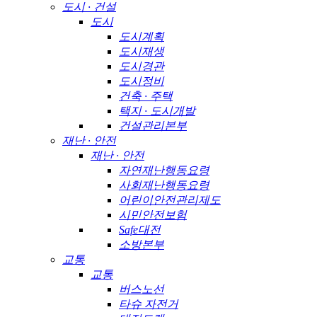
도시 · 건설
도시
도시계획
도시재생
도시경관
도시정비
건축 · 주택
택지 · 도시개발
건설관리본부
재난 · 안전
재난 · 안전
자연재난행동요령
사회재난행동요령
어린이안전관리제도
시민안전보험
Safe대전
소방본부
교통
교통
버스노선
타슈 자전거