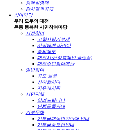
정책실명제
감사결과공개
참여마당
우리 모두의 대전
온통 행복한 시민
참여마당
시정참여
고향사랑기부제
시장에게 바란다
숙의제도
대전시소(정책제안 플랫폼)
대전주민참여예산
일반참여
공모·설문
칭찬합시다
자유게시판
시민단체
알려드립니다
단체등록안내
기부문화
기부금대상민간단체 안내
기부금품모집안내