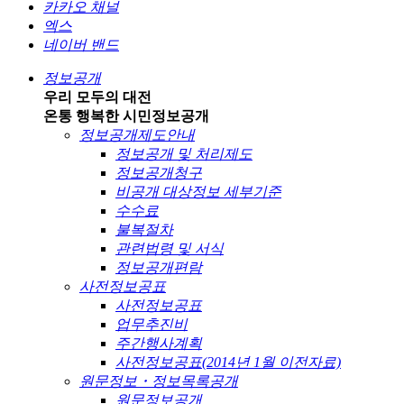
카카오 채널
엑스
네이버 밴드
정보공개
우리 모두의 대전
온통 행복한 시민
정보공개
정보공개제도안내
정보공개 및 처리제도
정보공개청구
비공개 대상정보 세부기준
수수료
불복절차
관련법령 및 서식
정보공개편람
사전정보공표
사전정보공표
업무추진비
주간행사계획
사전정보공표(2014년 1월 이전자료)
원문정보・정보목록공개
원문정보공개