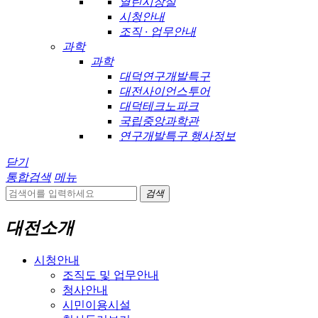
열린시장실
시청안내
조직 · 업무안내
과학
과학
대덕연구개발특구
대전사이언스투어
대덕테크노파크
국립중앙과학관
연구개발특구 행사정보
닫기
통합검색
메뉴
검색
대전소개
시청안내
조직도 및 업무안내
청사안내
시민이용시설