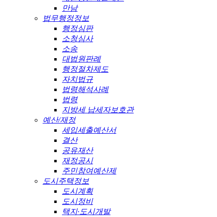
만남
법무행정정보
행정심판
소청심사
소송
대법원판례
행정절차제도
자치법규
법령해석사례
법령
지방세 납세자보호관
예산/재정
세입세출예산서
결산
공유재산
재정공시
주민참여예산제
도시주택정보
도시계획
도시정비
택지·도시개발