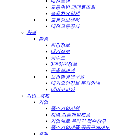
대전트램
교통위반 과태료조회
승용차요일제
교통정보센터
대전교통공사
환경
환경
환경정보
대기정보
상수도
3대하천정보
곤충생태관
보건환경연구원
대기오염경보 문자안내
에어코리아
기업 · 경제
기업
중소기업지원
지역 기술개발제품
기업애로 온라인 접수창구
중소기업제품 공공구매제도
경제