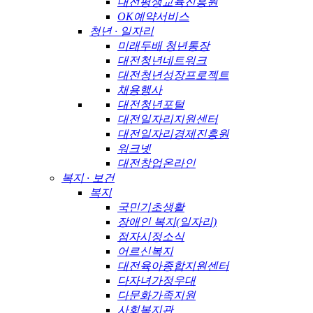
대전평생교육진흥원
OK예약서비스
청년 · 일자리
미래두배 청년통장
대전청년네트워크
대전청년성장프로젝트
채용행사
대전청년포털
대전일자리지원센터
대전일자리경제진흥원
워크넷
대전창업온라인
복지 · 보건
복지
국민기초생활
장애인 복지(일자리)
점자시정소식
어르신복지
대전육아종합지원센터
다자녀가정우대
다문화가족지원
사회복지관