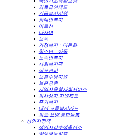
국민기초생활보장
의료급여제도
긴급복지지원
장애인복지
어르신
다자녀
보육
가정복지ㆍ다문화
청소년ㆍ아동
노숙인복지
사회복지관
장묘관리
보훈수당지원
보훈공원
지역자율형사회서비스
의사상자 지원제도
주거복지
대전 교통복지카드
의료·요양 통합돌봄
성인지정책
성인지감수성충전소
양성평등정책