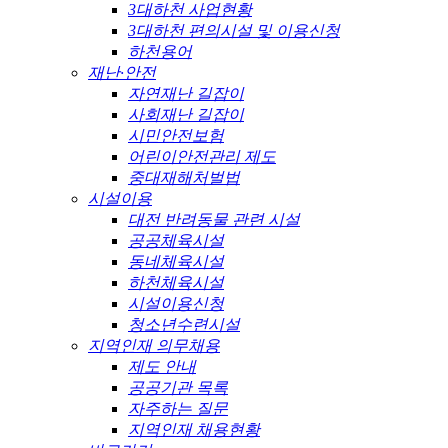
3대하천 사업현황
3대하천 편의시설 및 이용신청
하천용어
재난·안전
자연재난 길잡이
사회재난 길잡이
시민안전보험
어린이안전관리 제도
중대재해처벌법
시설이용
대전 반려동물 관련 시설
공공체육시설
동네체육시설
하천체육시설
시설이용신청
청소년수련시설
지역인재 의무채용
제도 안내
공공기관 목록
자주하는 질문
지역인재 채용현황