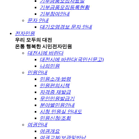
기부금품모집자료실
기부금품모집등록현황
기부참여안내
문자 안내
대기오염경보 문자 안내
전자민원
우리 모두의 대전
온통 행복한 시민
전자민원
대전시에 바란다
대전시에 바란다(국민신문고)
나의민원
민원안내
민원소개·법령
민원편의시책
자격증 재발급
무인민원발급기
분야별민원안내
시청 민원실 안내도
민원신청/조회
여권안내
여권개요
여권교부/보관및반납