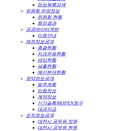
정보목록검색
위원회 운영정보
위원회 현황
회의결과
공공데이터개방
이용안내
재정정보공개
총괄현황
자금운용현황
세입현황
세출현황
예산분야현황
계약정보공개
발주계획
입찰정보
계약정보
신기술특허OPEN창구
대금지급
조직정보공개
대전시 공무원 정원
대전시 공무원 현원