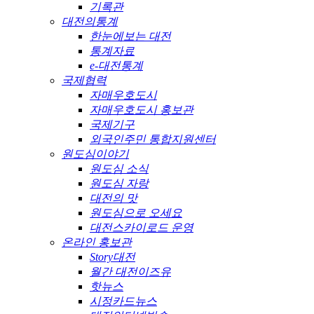
기록관
대전의통계
한눈에보는 대전
통계자료
e-대전통계
국제협력
자매우호도시
자매우호도시 홍보관
국제기구
외국인주민 통합지원센터
원도심이야기
원도심 소식
원도심 자랑
대전의 맛
원도심으로 오세요
대전스카이로드 운영
온라인 홍보관
Story대전
월간 대전이즈유
핫뉴스
시정카드뉴스