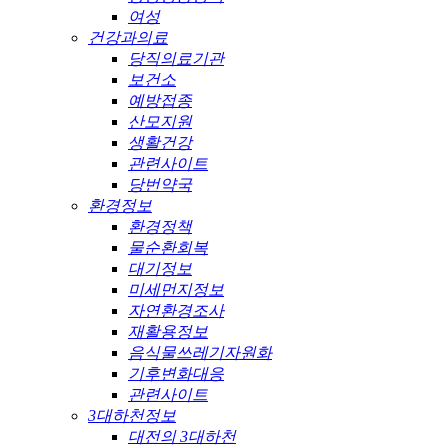
여성
건강과의료
당직의료기관
보건소
예방접종
산모지원
생활건강
관련사이트
당번약국
환경정보
환경정책
물순환회복
대기정보
미세먼지정보
자연환경조사
재활용정보
음식물쓰레기자원화
기후변화대응
관련사이트
3대하천정보
대전의 3대하천