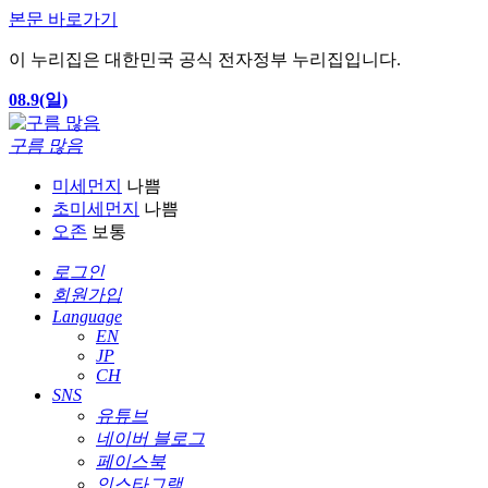
본문 바로가기
이 누리집은 대한민국 공식 전자정부 누리집입니다.
08.9(일)
구름 많음
미세먼지
나쁨
초미세먼지
나쁨
오존
보통
로그인
회원가입
Language
EN
JP
CH
SNS
유튜브
네이버 블로그
페이스북
인스타그램