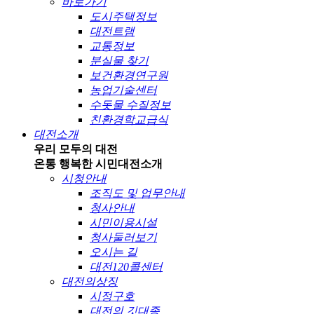
바로가기
도시주택정보
대전트램
교통정보
분실물 찾기
보건환경연구원
농업기술센터
수돗물 수질정보
친환경학교급식
대전소개
우리 모두의 대전
온통 행복한 시민
대전소개
시청안내
조직도 및 업무안내
청사안내
시민이용시설
청사둘러보기
오시는 길
대전120콜센터
대전의상징
시정구호
대전의 깃대종