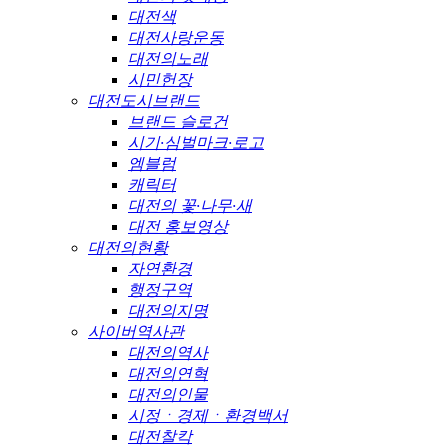
대전색
대전사랑운동
대전의노래
시민헌장
대전도시브랜드
브랜드 슬로건
시기·심벌마크·로고
엠블럼
캐릭터
대전의 꽃·나무·새
대전 홍보영상
대전의현황
자연환경
행정구역
대전의지명
사이버역사관
대전의역사
대전의연혁
대전의인물
시정ㆍ경제ㆍ환경백서
대전찰칵