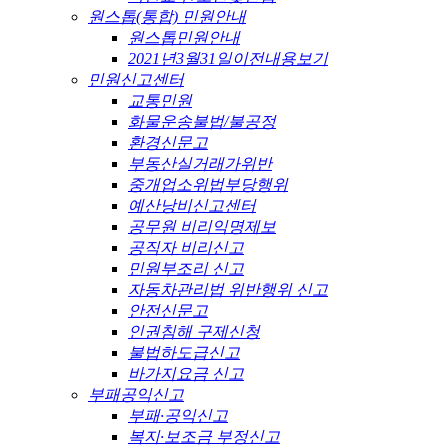
원스톱(통합) 민원안내
원스톱민원안내
2021년3월31일이전내용보기
민원신고센터
교통민원
화물운송불법/불공정
환경신문고
부동산실거래가위반
중개업소위법부당행위
예산낭비신고센터
공무원 비리익명제보
공직자 비리신고
민원부조리 신고
자동차관리법 위반행위 신고
안전신문고
인권침해 구제신청
불법하도급신고
바가지요금 신고
부패공익신고
부패·공익신고
복지·보조금 부정신고