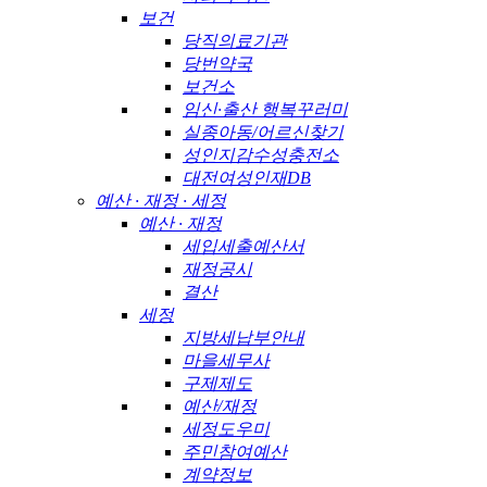
보건
당직의료기관
당번약국
보건소
임신·출산 행복꾸러미
실종아동/어르신찾기
성인지감수성충전소
대전여성인재DB
예산 · 재정 · 세정
예산 · 재정
세입세출예산서
재정공시
결산
세정
지방세납부안내
마을세무사
구제제도
예산/재정
세정도우미
주민참여예산
계약정보