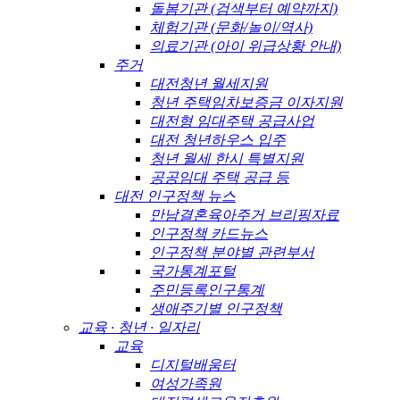
돌봄기관 (검색부터 예약까지)
체험기관 (문화/놀이/역사)
의료기관 (아이 위급상황 안내)
주거
대전청년 월세지원
청년 주택임차보증금 이자지원
대전형 임대주택 공급사업
대전 청년하우스 입주
청년 월세 한시 특별지원
공공임대 주택 공급 등
대전 인구정책 뉴스
만남결혼육아주거 브리핑자료
인구정책 카드뉴스
인구정책 분야별 관련부서
국가통계포털
주민등록인구통계
생애주기별 인구정책
교육 · 청년 · 일자리
교육
디지털배움터
여성가족원