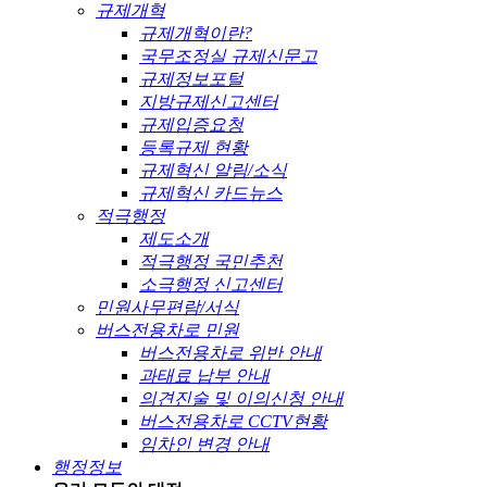
규제개혁
규제개혁이란?
국무조정실 규제신문고
규제정보포털
지방규제신고센터
규제입증요청
등록규제 현황
규제혁신 알림/소식
규제혁신 카드뉴스
적극행정
제도소개
적극행정 국민추천
소극행정 신고센터
민원사무편람/서식
버스전용차로 민원
버스전용차로 위반 안내
과태료 납부 안내
의견진술 및 이의신청 안내
버스전용차로 CCTV현황
임차인 변경 안내
행정정보