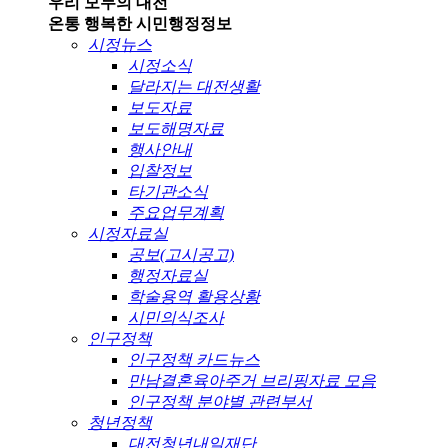
우리 모두의 대전
온통 행복한 시민
행정정보
시정뉴스
시정소식
달라지는 대전생활
보도자료
보도해명자료
행사안내
입찰정보
타기관소식
주요업무계획
시정자료실
공보(고시공고)
행정자료실
학술용역 활용상황
시민의식조사
인구정책
인구정책 카드뉴스
만남결혼육아주거 브리핑자료 모음
인구정책 분야별 관련부서
청년정책
대전청년내일재단