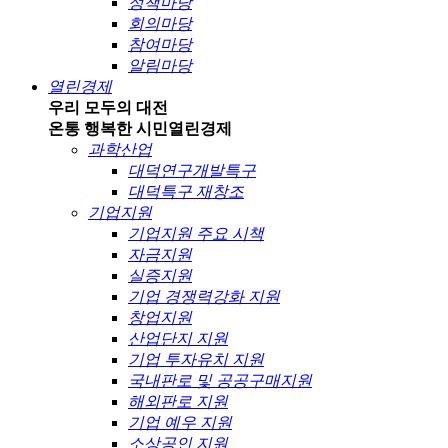
정책마당
회의마당
참여마당
알림마당
열린경제
우리 모두의 대전
온통 행복한 시민
열린경제
과학산업
대덕연구개발특구
대덕특구 재창조
기업지원
기업지원 주요 시책
자금지원
실증지원
기업 경쟁력강화 지원
창업지원
산업단지 지원
기업 투자유치 지원
국내판로 및 공공구매지원
해외판로 지원
기업 예우 지원
소상공인 지원