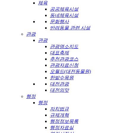
체육
공공체육시설
동네체육시설
문화행사
반려동물 관련 시설
관광
관광
관광명소지도
대표축제
추천관광코스
관광자료신청
오월드(대전동물원)
한밭수목원
대전관광
대전의맛
행정
행정
자치법규
규제개혁
행정정보목록
행정자료실