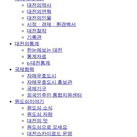
대전의역사
대전의연혁
대전의인물
시정ㆍ경제ㆍ환경백서
대전찰칵
기록관
대전의통계
한눈에보는 대전
통계자료
e-대전통계
국제협력
자매우호도시
자매우호도시 홍보관
국제기구
외국인주민 통합지원센터
원도심이야기
원도심 소식
원도심 자랑
대전의 맛
원도심으로 오세요
대전스카이로드 운영