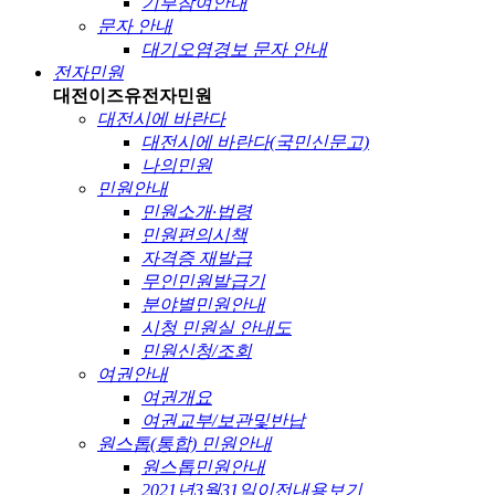
기부참여안내
문자 안내
대기오염경보 문자 안내
전자민원
대전이즈유
전자민원
대전시에 바란다
대전시에 바란다(국민신문고)
나의민원
민원안내
민원소개·법령
민원편의시책
자격증 재발급
무인민원발급기
분야별민원안내
시청 민원실 안내도
민원신청/조회
여권안내
여권개요
여권교부/보관및반납
원스톱(통합) 민원안내
원스톱민원안내
2021년3월31일이전내용보기