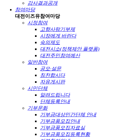
감사결과공개
참여마당
대전이즈유
참여마당
시정참여
고향사랑기부제
시장에게 바란다
숙의제도
대전시소(정책제안 플랫폼)
대전주민참여예산
일반참여
공모·설문
칭찬합시다
자유게시판
시민단체
알려드립니다
단체등록안내
기부문화
기부금대상민간단체 안내
기부금품모집안내
기부금품모집자료실
기부금품모집등록현황