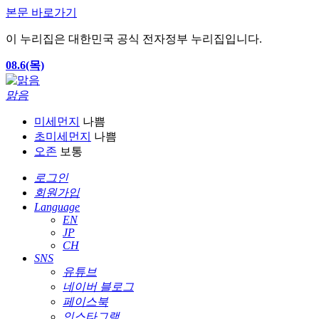
본문 바로가기
이 누리집은 대한민국 공식 전자정부 누리집입니다.
08.6(목)
맑음
미세먼지
나쁨
초미세먼지
나쁨
오존
보통
로그인
회원가입
Language
EN
JP
CH
SNS
유튜브
네이버 블로그
페이스북
인스타그램