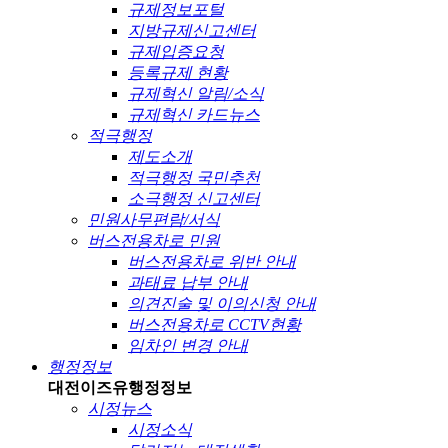
규제정보포털
지방규제신고센터
규제입증요청
등록규제 현황
규제혁신 알림/소식
규제혁신 카드뉴스
적극행정
제도소개
적극행정 국민추천
소극행정 신고센터
민원사무편람/서식
버스전용차로 민원
버스전용차로 위반 안내
과태료 납부 안내
의견진술 및 이의신청 안내
버스전용차로 CCTV현황
임차인 변경 안내
행정정보
대전이즈유
행정정보
시정뉴스
시정소식