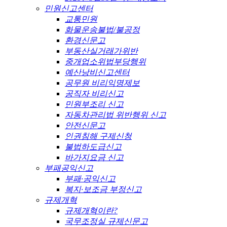
민원신고센터
교통민원
화물운송불법/불공정
환경신문고
부동산실거래가위반
중개업소위법부당행위
예산낭비신고센터
공무원 비리익명제보
공직자 비리신고
민원부조리 신고
자동차관리법 위반행위 신고
안전신문고
인권침해 구제신청
불법하도급신고
바가지요금 신고
부패공익신고
부패·공익신고
복지·보조금 부정신고
규제개혁
규제개혁이란?
국무조정실 규제신문고