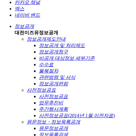
카카오 채널
엑스
네이버 밴드
정보공개
대전이즈유
정보공개
정보공개제도안내
정보공개 및 처리제도
정보공개청구
비공개 대상정보 세부기준
수수료
불복절차
관련법령 및 서식
정보공개편람
사전정보공표
사전정보공표
업무추진비
주간행사계획
사전정보공표(2014년 1월 이전자료)
원문정보・정보목록공개
원문정보공개
정보목록검색