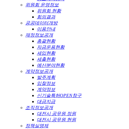
위원회 운영정보
위원회 현황
회의결과
공공데이터개방
이용안내
재정정보공개
총괄현황
자금운용현황
세입현황
세출현황
예산분야현황
계약정보공개
발주계획
입찰정보
계약정보
신기술특허OPEN창구
대금지급
조직정보공개
대전시 공무원 정원
대전시 공무원 현원
정책실명제