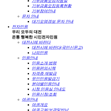
기부금품모집자료실
기부금품모집등록현황
기부참여안내
문자 안내
대기오염경보 문자 안내
전자민원
우리 모두의 대전
온통 행복한 시민
전자민원
대전시에 바란다
대전시에 바란다(국민신문고)
나의민원
민원안내
민원소개·법령
민원편의시책
자격증 재발급
무인민원발급기
분야별민원안내
시청 민원실 안내도
민원신청/조회
여권안내
여권개요
여권교부/보관및반납