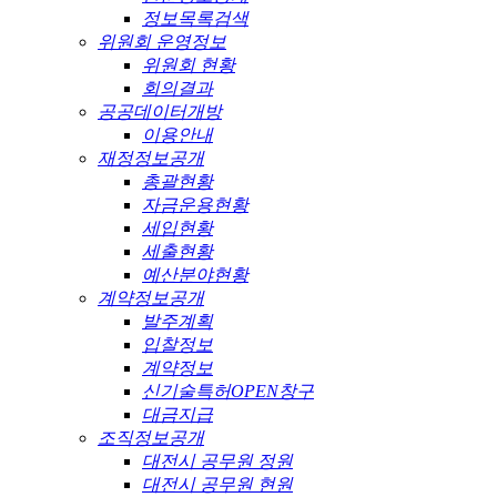
정보목록검색
위원회 운영정보
위원회 현황
회의결과
공공데이터개방
이용안내
재정정보공개
총괄현황
자금운용현황
세입현황
세출현황
예산분야현황
계약정보공개
발주계획
입찰정보
계약정보
신기술특허OPEN창구
대금지급
조직정보공개
대전시 공무원 정원
대전시 공무원 현원