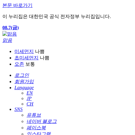
본문 바로가기
이 누리집은 대한민국 공식 전자정부 누리집입니다.
08.7(금)
맑음
미세먼지
나쁨
초미세먼지
나쁨
오존
보통
로그인
회원가입
Language
EN
JP
CH
SNS
유튜브
네이버 블로그
페이스북
인스타그램