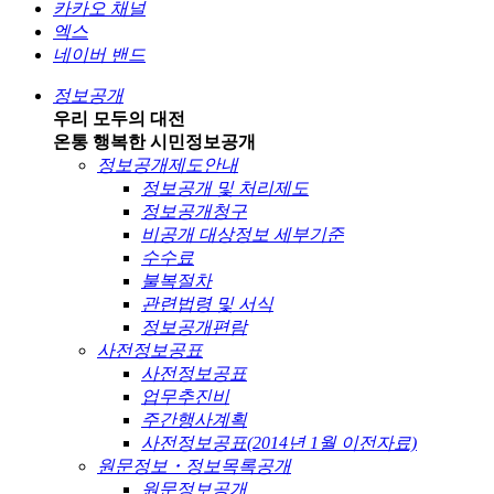
카카오 채널
엑스
네이버 밴드
정보공개
우리 모두의 대전
온통 행복한 시민
정보공개
정보공개제도안내
정보공개 및 처리제도
정보공개청구
비공개 대상정보 세부기준
수수료
불복절차
관련법령 및 서식
정보공개편람
사전정보공표
사전정보공표
업무추진비
주간행사계획
사전정보공표(2014년 1월 이전자료)
원문정보・정보목록공개
원문정보공개