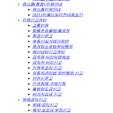
원스톱(통합) 민원안내
원스톱민원안내
2021년3월31일이전내용보기
민원신고센터
교통민원
화물운송불법/불공정
환경신문고
부동산실거래가위반
중개업소위법부당행위
예산낭비신고센터
공무원 비리익명제보
공직자 비리신고
민원부조리 신고
자동차관리법 위반행위 신고
안전신문고
인권침해 구제신청
불법하도급신고
바가지요금 신고
부패공익신고
부패·공익신고
복지·보조금 부정신고