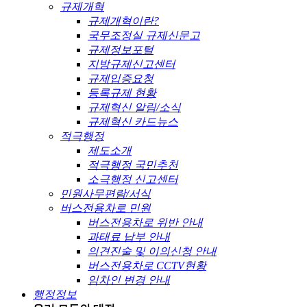
규제개혁
규제개혁이란?
국무조정실 규제신문고
규제정보포털
지방규제신고센터
규제입증요청
등록규제 현황
규제혁신 알림/소식
규제혁신 카드뉴스
적극행정
제도소개
적극행정 국민추천
소극행정 신고센터
민원사무편람/서식
버스전용차로 민원
버스전용차로 위반 안내
과태료 납부 안내
의견진술 및 이의신청 안내
버스전용차로 CCTV현황
임차인 변경 안내
행정정보