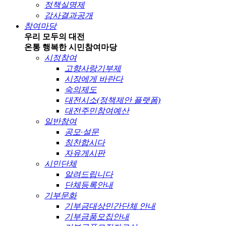
정책실명제
감사결과공개
참여마당
우리 모두의 대전
온통 행복한 시민
참여마당
시정참여
고향사랑기부제
시장에게 바란다
숙의제도
대전시소(정책제안 플랫폼)
대전주민참여예산
일반참여
공모·설문
칭찬합시다
자유게시판
시민단체
알려드립니다
단체등록안내
기부문화
기부금대상민간단체 안내
기부금품모집안내