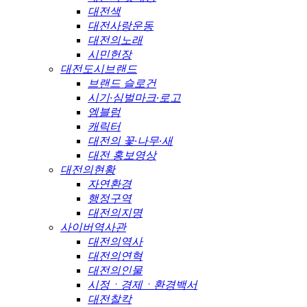
대전색
대전사랑운동
대전의노래
시민헌장
대전도시브랜드
브랜드 슬로건
시기·심벌마크·로고
엠블럼
캐릭터
대전의 꽃·나무·새
대전 홍보영상
대전의현황
자연환경
행정구역
대전의지명
사이버역사관
대전의역사
대전의연혁
대전의인물
시정ㆍ경제ㆍ환경백서
대전찰칵