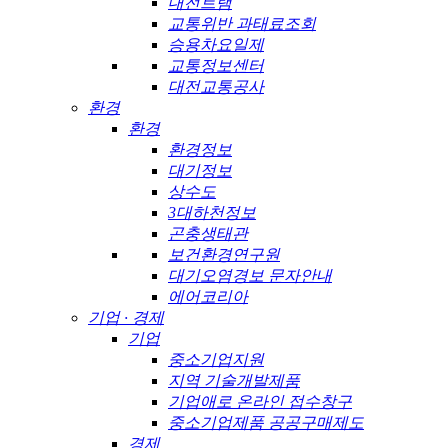
대전트램
교통위반 과태료조회
승용차요일제
교통정보센터
대전교통공사
환경
환경
환경정보
대기정보
상수도
3대하천정보
곤충생태관
보건환경연구원
대기오염경보 문자안내
에어코리아
기업 · 경제
기업
중소기업지원
지역 기술개발제품
기업애로 온라인 접수창구
중소기업제품 공공구매제도
경제