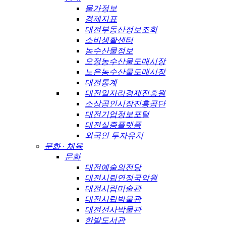
물가정보
경제지표
대전부동산정보조회
소비생활센터
농수산물정보
오정농수산물도매시장
노은농수산물도매시장
대전통계
대전일자리경제진흥원
소상공인시장진흥공단
대전기업정보포털
대전실증플랫폼
외국인 투자유치
문화 · 체육
문화
대전예술의전당
대전시립연정국악원
대전시립미술관
대전시립박물관
대전선사박물관
한밭도서관