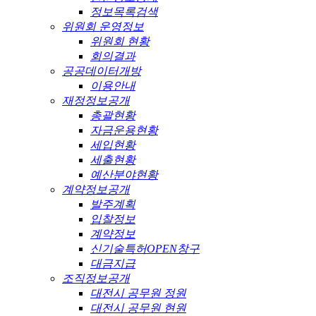
정보목록검색
위원회 운영정보
위원회 현황
회의결과
공공데이터개방
이용안내
재정정보공개
총괄현황
자금운용현황
세입현황
세출현황
예산분야현황
계약정보공개
발주계획
입찰정보
계약정보
신기술특허OPEN창구
대금지급
조직정보공개
대전시 공무원 정원
대전시 공무원 현원