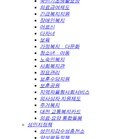
국민기초생활보장
의료급여제도
긴급복지지원
장애인복지
어르신
다자녀
보육
가정복지ㆍ다문화
청소년ㆍ아동
노숙인복지
사회복지관
장묘관리
보훈수당지원
보훈공원
지역자율형사회서비스
의사상자 지원제도
주거복지
대전 교통복지카드
의료·요양 통합돌봄
성인지정책
성인지감수성충전소
양성평등정책