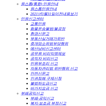
원스톱(통합) 민원안내
원스톱민원안내
2021년3월31일이전내용보기
민원신고센터
교통민원
화물운송불법/불공정
환경신문고
부동산실거래가위반
중개업소위법부당행위
예산낭비신고센터
공무원 비리익명제보
공직자 비리신고
민원부조리 신고
자동차관리법 위반행위 신고
안전신문고
인권침해 구제신청
불법하도급신고
바가지요금 신고
부패공익신고
부패·공익신고
복지·보조금 부정신고