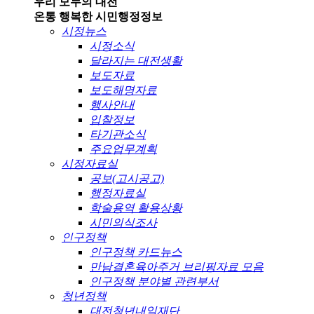
우리 모두의 대전
온통 행복한 시민
행정정보
시정뉴스
시정소식
달라지는 대전생활
보도자료
보도해명자료
행사안내
입찰정보
타기관소식
주요업무계획
시정자료실
공보(고시공고)
행정자료실
학술용역 활용상황
시민의식조사
인구정책
인구정책 카드뉴스
만남결혼육아주거 브리핑자료 모음
인구정책 분야별 관련부서
청년정책
대전청년내일재단