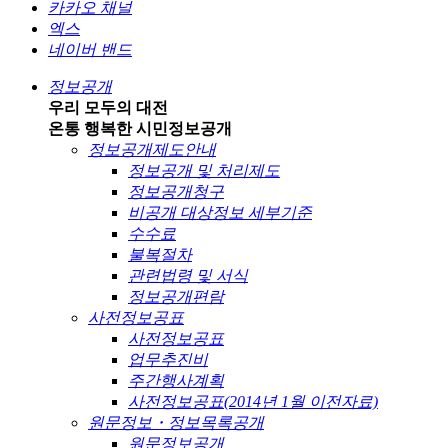
카카오 채널
엑스
네이버 밴드
정보공개
우리 모두의 대전
온통 행복한 시민
정보공개
정보공개제도안내
정보공개 및 처리제도
정보공개청구
비공개 대상정보 세부기준
수수료
불복절차
관련법령 및 서식
정보공개편람
사전정보공표
사전정보공표
업무추진비
주간행사계획
사전정보공표(2014년 1월 이전자료)
원문정보・정보목록공개
원문정보공개