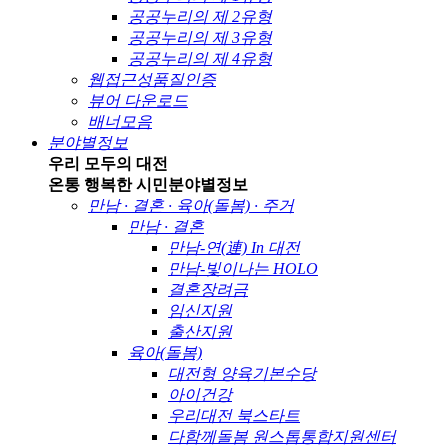
공공누리의 제 2유형
공공누리의 제 3유형
공공누리의 제 4유형
웹접근성품질인증
뷰어 다운로드
배너모음
분야별정보
우리 모두의 대전
온통 행복한 시민
분야별정보
만남 · 결혼 · 육아(돌봄) · 주거
만남 · 결혼
만남-연(連) In 대전
만남-빛이나는 HOLO
결혼장려금
임신지원
출산지원
육아(돌봄)
대전형 양육기본수당
아이건강
우리대전 북스타트
다함께돌봄 원스톱통합지원센터