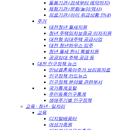
돌봄기관 (검색부터 예약까지)
체험기관 (문화/놀이/역사)
의료기관 (아이 위급상황 안내)
주거
대전청년 월세지원
청년 주택임차보증금 이자지원
대전형 임대주택 공급사업
대전 청년하우스 입주
청년 월세 한시 특별지원
공공임대 주택 공급 등
대전 인구정책 뉴스
만남결혼육아주거 브리핑자료
인구정책 카드뉴스
인구정책 분야별 관련부서
국가통계포털
주민등록인구통계
생애주기별 인구정책
교육 · 청년 · 일자리
교육
디지털배움터
여성가족원