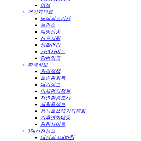
여성
건강과의료
당직의료기관
보건소
예방접종
산모지원
생활건강
관련사이트
당번약국
환경정보
환경정책
물순환회복
대기정보
미세먼지정보
자연환경조사
재활용정보
음식물쓰레기자원화
기후변화대응
관련사이트
3대하천정보
대전의 3대하천