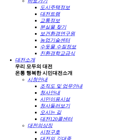
바로가기
도시주택정보
대전트램
교통정보
분실물 찾기
보건환경연구원
농업기술센터
수돗물 수질정보
친환경학교급식
대전소개
우리 모두의 대전
온통 행복한 시민
대전소개
시청안내
조직도 및 업무안내
청사안내
시민이용시설
청사둘러보기
오시는 길
대전120콜센터
대전의상징
시정구호
대전의 깃대종