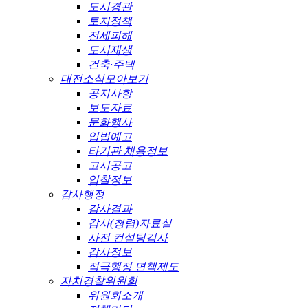
도시경관
토지정책
전세피해
도시재생
건축·주택
대전소식모아보기
공지사항
보도자료
문화행사
입법예고
타기관 채용정보
고시공고
입찰정보
감사행정
감사결과
감사(청렴)자료실
사전 컨설팅감사
감사정보
적극행정 면책제도
자치경찰위원회
위원회소개