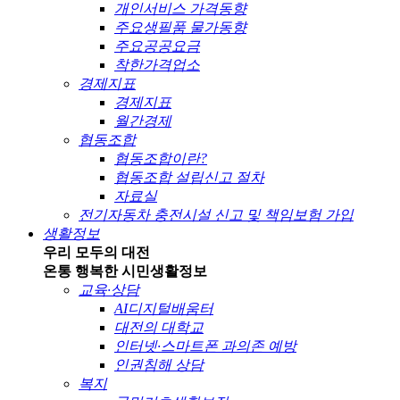
개인서비스 가격동향
주요생필품 물가동향
주요공공요금
착한가격업소
경제지표
경제지표
월간경제
협동조합
협동조합이란?
협동조합 설립신고 절차
자료실
전기자동차 충전시설 신고 및 책임보험 가입
생활정보
우리 모두의 대전
온통 행복한 시민
생활정보
교육·상담
AI디지털배움터
대전의 대학교
인터넷·스마트폰 과의존 예방
인권침해 상담
복지