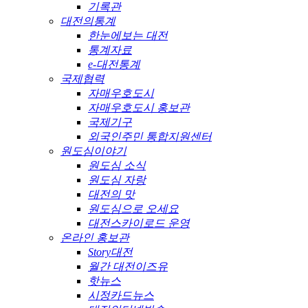
기록관
대전의통계
한눈에보는 대전
통계자료
e-대전통계
국제협력
자매우호도시
자매우호도시 홍보관
국제기구
외국인주민 통합지원센터
원도심이야기
원도심 소식
원도심 자랑
대전의 맛
원도심으로 오세요
대전스카이로드 운영
온라인 홍보관
Story대전
월간 대전이즈유
핫뉴스
시정카드뉴스