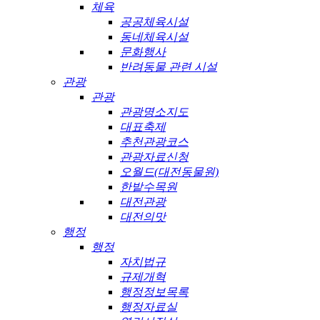
체육
공공체육시설
동네체육시설
문화행사
반려동물 관련 시설
관광
관광
관광명소지도
대표축제
추천관광코스
관광자료신청
오월드(대전동물원)
한밭수목원
대전관광
대전의맛
행정
행정
자치법규
규제개혁
행정정보목록
행정자료실