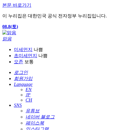
본문 바로가기
이 누리집은 대한민국 공식 전자정부 누리집입니다.
08.8(토)
맑음
미세먼지
나쁨
초미세먼지
나쁨
오존
보통
로그인
회원가입
Language
EN
JP
CH
SNS
유튜브
네이버 블로그
페이스북
인스타그램