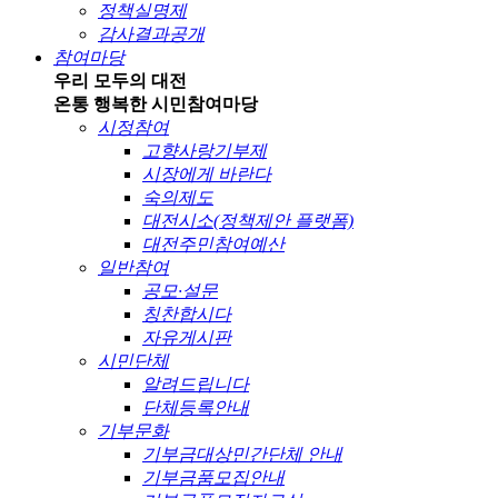
정책실명제
감사결과공개
참여마당
우리 모두의 대전
온통 행복한 시민
참여마당
시정참여
고향사랑기부제
시장에게 바란다
숙의제도
대전시소(정책제안 플랫폼)
대전주민참여예산
일반참여
공모·설문
칭찬합시다
자유게시판
시민단체
알려드립니다
단체등록안내
기부문화
기부금대상민간단체 안내
기부금품모집안내