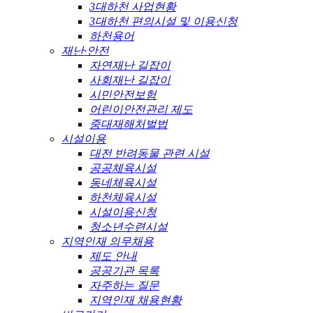
3대하천 사업현황
3대하천 편의시설 및 이용신청
하천용어
재난·안전
자연재난 길잡이
사회재난 길잡이
시민안전보험
어린이안전관리 제도
중대재해처벌법
시설이용
대전 반려동물 관련 시설
공공체육시설
동네체육시설
하천체육시설
시설이용신청
청소년수련시설
지역인재 의무채용
제도 안내
공공기관 목록
자주하는 질문
지역인재 채용현황