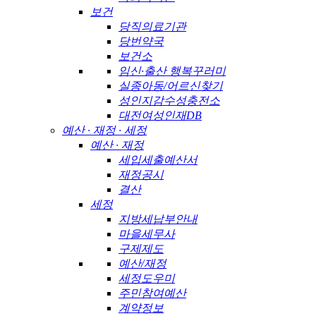
보건
당직의료기관
당번약국
보건소
임신·출산 행복꾸러미
실종아동/어르신찾기
성인지감수성충전소
대전여성인재DB
예산 · 재정 · 세정
예산 · 재정
세입세출예산서
재정공시
결산
세정
지방세납부안내
마을세무사
구제제도
예산/재정
세정도우미
주민참여예산
계약정보