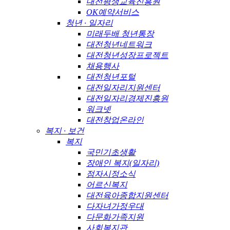
대전평생교육진흥원
OK예약서비스
청년 · 일자리
미래두배 청년통장
대전청년네트워크
대전청년성장프로젝트
채용행사
대전청년포털
대전일자리지원센터
대전일자리경제진흥원
워크넷
대전창업온라인
복지 · 보건
복지
국민기초생활
장애인 복지(일자리)
점자시정소식
어르신복지
대전육아종합지원센터
다자녀가정우대
다문화가족지원
사회복지관