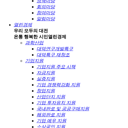
정책마당
회의마당
참여마당
알림마당
열린경제
우리 모두의 대전
온통 행복한 시민
열린경제
과학산업
대덕연구개발특구
대덕특구 재창조
기업지원
기업지원 주요 시책
자금지원
실증지원
기업 경쟁력강화 지원
창업지원
산업단지 지원
기업 투자유치 지원
국내판로 및 공공구매지원
해외판로 지원
기업 예우 지원
소상공인 지원