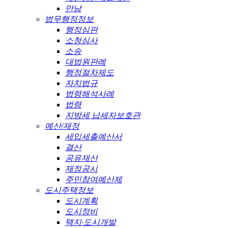
만남
법무행정정보
행정심판
소청심사
소송
대법원판례
행정절차제도
자치법규
법령해석사례
법령
지방세 납세자보호관
예산/재정
세입세출예산서
결산
공유재산
재정공시
주민참여예산제
도시주택정보
도시계획
도시정비
택지·도시개발