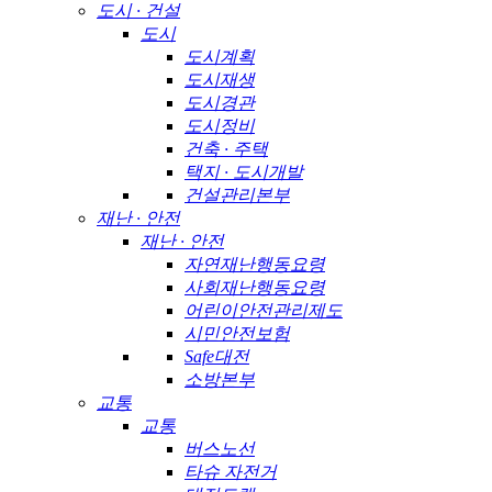
도시 · 건설
도시
도시계획
도시재생
도시경관
도시정비
건축 · 주택
택지 · 도시개발
건설관리본부
재난 · 안전
재난 · 안전
자연재난행동요령
사회재난행동요령
어린이안전관리제도
시민안전보험
Safe대전
소방본부
교통
교통
버스노선
타슈 자전거