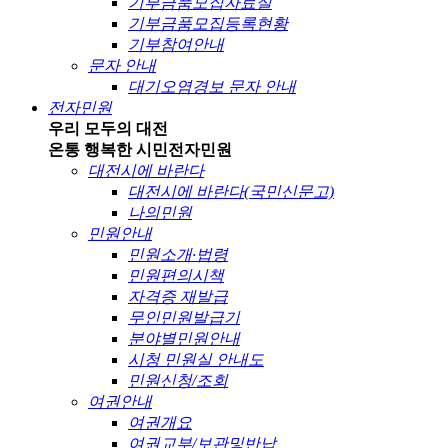
기부금품모집자료실
기부금품모집등록현황
기부참여안내
문자 안내
대기오염경보 문자 안내
전자민원
우리 모두의 대전
온통 행복한 시민
전자민원
대전시에 바란다
대전시에 바란다(국민신문고)
나의민원
민원안내
민원소개·법령
민원편의시책
자격증 재발급
무인민원발급기
분야별민원안내
시청 민원실 안내도
민원신청/조회
여권안내
여권개요
여권교부/보관및반납