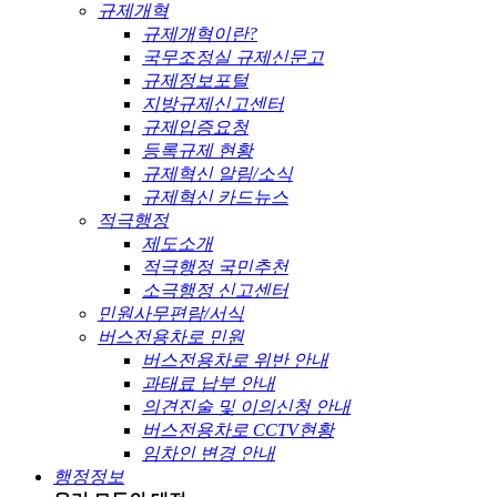
규제개혁
규제개혁이란?
국무조정실 규제신문고
규제정보포털
지방규제신고센터
규제입증요청
등록규제 현황
규제혁신 알림/소식
규제혁신 카드뉴스
적극행정
제도소개
적극행정 국민추천
소극행정 신고센터
민원사무편람/서식
버스전용차로 민원
버스전용차로 위반 안내
과태료 납부 안내
의견진술 및 이의신청 안내
버스전용차로 CCTV현황
임차인 변경 안내
행정정보