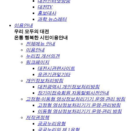
대전인터넷방송
대전TV
홍보대사
과학 뉴스레터
이용안내
우리 모두의 대전
온통 행복한 시민
이용안내
전체메뉴 안내
이용안내
누리집 개선의견
링크페이지
대전시관련사이트
유관기관및기타
개인정보처리방침
대전광역시 개인정보처리방침
장기미접속회원 자동탈퇴사전안내
고정형·이동형 영상정보처리기기 운영·관리 방침
고정형 영상정보처리기기 운영·관리방침
이동형 영상정보처리기기 운영·관리 방침
저작권정책
공공누리유형
공공누리의 제 1유형