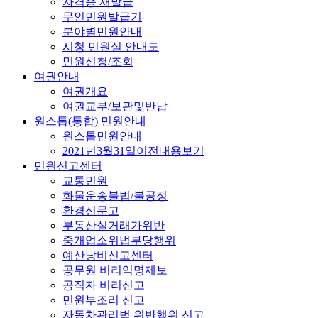
자격증 재발급
무인민원발급기
분야별민원안내
시청 민원실 안내도
민원신청/조회
여권안내
여권개요
여권교부/보관및반납
원스톱(통합) 민원안내
원스톱민원안내
2021년3월31일이전내용보기
민원신고센터
교통민원
화물운송불법/불공정
환경신문고
부동산실거래가위반
중개업소위법부당행위
예산낭비신고센터
공무원 비리익명제보
공직자 비리신고
민원부조리 신고
자동차관리법 위반행위 신고