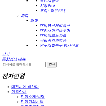
열린시장실
시청안내
조직 · 업무안내
과학
과학
대덕연구개발특구
대전사이언스투어
대덕테크노파크
국립중앙과학관
연구개발특구 행사정보
닫기
통합검색
메뉴
검색
전자민원
대전시에 바란다
민원안내
민원소개·법령
민원편의시책