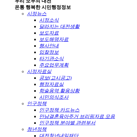
우리 모두의 대전
온통 행복한 시민
행정정보
시정뉴스
시정소식
달라지는 대전생활
보도자료
보도해명자료
행사안내
입찰정보
타기관소식
주요업무계획
시정자료실
공보(고시공고)
행정자료실
학술용역 활용상황
시민의식조사
인구정책
인구정책 카드뉴스
만남결혼육아주거 브리핑자료 모음
인구정책 분야별 관련부서
청년정책
대전청년내일재단