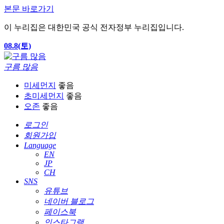
본문 바로가기
이 누리집은 대한민국 공식 전자정부 누리집입니다.
08.8(토)
구름 많음
미세먼지
좋음
초미세먼지
좋음
오존
좋음
로그인
회원가입
Language
EN
JP
CH
SNS
유튜브
네이버 블로그
페이스북
인스타그램