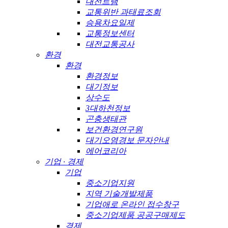
대전트램
교통위반 과태료조회
승용차요일제
교통정보센터
대전교통공사
환경
환경
환경정보
대기정보
상수도
3대하천정보
곤충생태관
보건환경연구원
대기오염경보 문자안내
에어코리아
기업 · 경제
기업
중소기업지원
지역 기술개발제품
기업애로 온라인 접수창구
중소기업제품 공공구매제도
경제