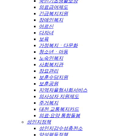
국민기초생활보장
의료급여제도
긴급복지지원
장애인복지
어르신
다자녀
보육
가정복지ㆍ다문화
청소년ㆍ아동
노숙인복지
사회복지관
장묘관리
보훈수당지원
보훈공원
지역자율형사회서비스
의사상자 지원제도
주거복지
대전 교통복지카드
의료·요양 통합돌봄
성인지정책
성인지감수성충전소
양성평등정책