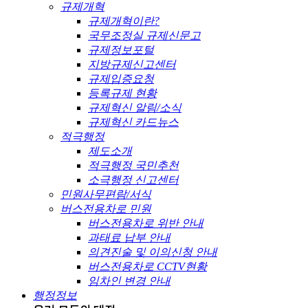
규제개혁
규제개혁이란?
국무조정실 규제신문고
규제정보포털
지방규제신고센터
규제입증요청
등록규제 현황
규제혁신 알림/소식
규제혁신 카드뉴스
적극행정
제도소개
적극행정 국민추천
소극행정 신고센터
민원사무편람/서식
버스전용차로 민원
버스전용차로 위반 안내
과태료 납부 안내
의견진술 및 이의신청 안내
버스전용차로 CCTV현황
임차인 변경 안내
행정정보