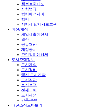
행정절차제도
자치법규
법령해석사례
법령
지방세 납세자보호관
예산/재정
세입세출예산서
결산
공유재산
재정공시
주민참여예산제
도시주택정보
도시계획
도시정비
택지·도시개발
도시경관
토지정책
전세피해
도시재생
건축·주택
대전소식모아보기