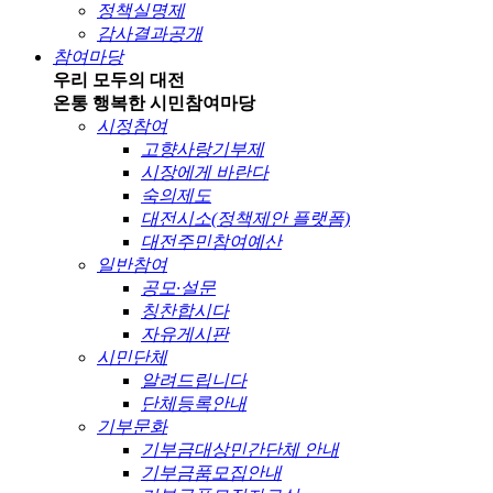
정책실명제
감사결과공개
참여마당
우리 모두의 대전
온통 행복한 시민
참여마당
시정참여
고향사랑기부제
시장에게 바란다
숙의제도
대전시소(정책제안 플랫폼)
대전주민참여예산
일반참여
공모·설문
칭찬합시다
자유게시판
시민단체
알려드립니다
단체등록안내
기부문화
기부금대상민간단체 안내
기부금품모집안내