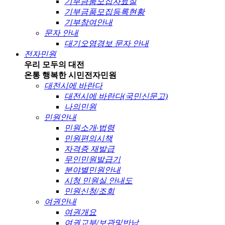
기부금품모집자료실
기부금품모집등록현황
기부참여안내
문자 안내
대기오염경보 문자 안내
전자민원
우리 모두의 대전
온통 행복한 시민
전자민원
대전시에 바란다
대전시에 바란다(국민신문고)
나의민원
민원안내
민원소개·법령
민원편의시책
자격증 재발급
무인민원발급기
분야별민원안내
시청 민원실 안내도
민원신청/조회
여권안내
여권개요
여권교부/보관및반납