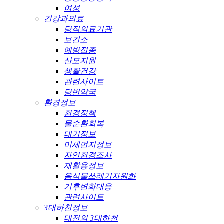
여성
건강과의료
당직의료기관
보건소
예방접종
산모지원
생활건강
관련사이트
당번약국
환경정보
환경정책
물순환회복
대기정보
미세먼지정보
자연환경조사
재활용정보
음식물쓰레기자원화
기후변화대응
관련사이트
3대하천정보
대전의 3대하천