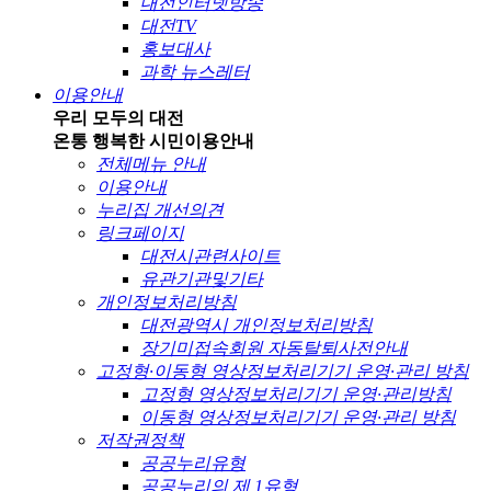
대전인터넷방송
대전TV
홍보대사
과학 뉴스레터
이용안내
우리 모두의 대전
온통 행복한 시민
이용안내
전체메뉴 안내
이용안내
누리집 개선의견
링크페이지
대전시관련사이트
유관기관및기타
개인정보처리방침
대전광역시 개인정보처리방침
장기미접속회원 자동탈퇴사전안내
고정형·이동형 영상정보처리기기 운영·관리 방침
고정형 영상정보처리기기 운영·관리방침
이동형 영상정보처리기기 운영·관리 방침
저작권정책
공공누리유형
공공누리의 제 1유형