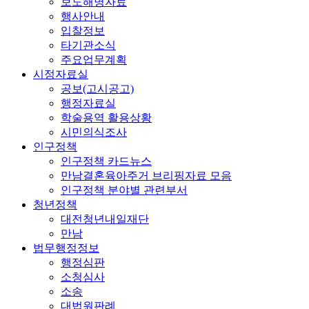
보도해명자료
행사안내
입찰정보
타기관소식
주요업무계획
시정자료실
공보(고시공고)
행정자료실
학술용역 활용상황
시민의식조사
인구정책
인구정책 카드뉴스
만남결혼육아주거 브리핑자료 모음
인구정책 분야별 관련부서
청년정책
대전청년내일재단
만남
법무행정정보
행정심판
소청심사
소송
대법원판례