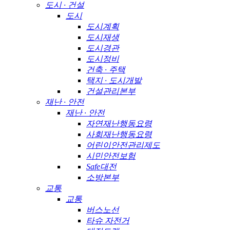
도시 · 건설
도시
도시계획
도시재생
도시경관
도시정비
건축 · 주택
택지 · 도시개발
건설관리본부
재난 · 안전
재난 · 안전
자연재난행동요령
사회재난행동요령
어린이안전관리제도
시민안전보험
Safe대전
소방본부
교통
교통
버스노선
타슈 자전거