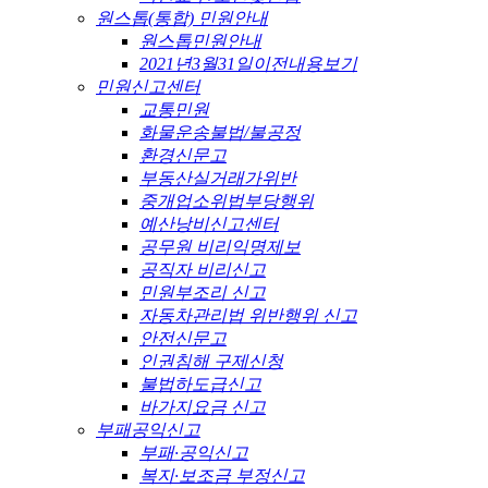
원스톱(통합) 민원안내
원스톱민원안내
2021년3월31일이전내용보기
민원신고센터
교통민원
화물운송불법/불공정
환경신문고
부동산실거래가위반
중개업소위법부당행위
예산낭비신고센터
공무원 비리익명제보
공직자 비리신고
민원부조리 신고
자동차관리법 위반행위 신고
안전신문고
인권침해 구제신청
불법하도급신고
바가지요금 신고
부패공익신고
부패·공익신고
복지·보조금 부정신고