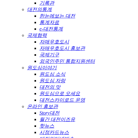
기록관
대전의통계
한눈에보는 대전
통계자료
e-대전통계
국제협력
자매우호도시
자매우호도시 홍보관
국제기구
외국인주민 통합지원센터
원도심이야기
원도심 소식
원도심 자랑
대전의 맛
원도심으로 오세요
대전스카이로드 운영
온라인 홍보관
Story대전
월간 대전이즈유
핫뉴스
시정카드뉴스