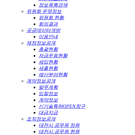
정보목록검색
위원회 운영정보
위원회 현황
회의결과
공공데이터개방
이용안내
재정정보공개
총괄현황
자금운용현황
세입현황
세출현황
예산분야현황
계약정보공개
발주계획
입찰정보
계약정보
신기술특허OPEN창구
대금지급
조직정보공개
대전시 공무원 정원
대전시 공무원 현원