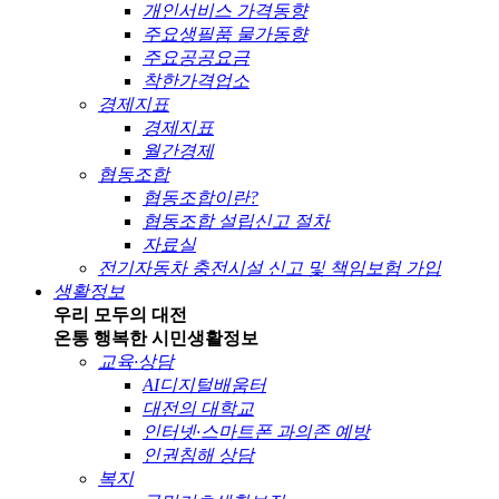
개인서비스 가격동향
주요생필품 물가동향
주요공공요금
착한가격업소
경제지표
경제지표
월간경제
협동조합
협동조합이란?
협동조합 설립신고 절차
자료실
전기자동차 충전시설 신고 및 책임보험 가입
생활정보
우리 모두의 대전
온통 행복한 시민
생활정보
교육·상담
AI디지털배움터
대전의 대학교
인터넷·스마트폰 과의존 예방
인권침해 상담
복지