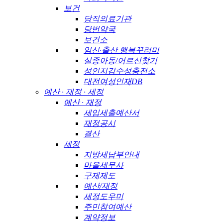
보건
당직의료기관
당번약국
보건소
임신·출산 행복꾸러미
실종아동/어르신찾기
성인지감수성충전소
대전여성인재DB
예산 · 재정 · 세정
예산 · 재정
세입세출예산서
재정공시
결산
세정
지방세납부안내
마을세무사
구제제도
예산/재정
세정도우미
주민참여예산
계약정보