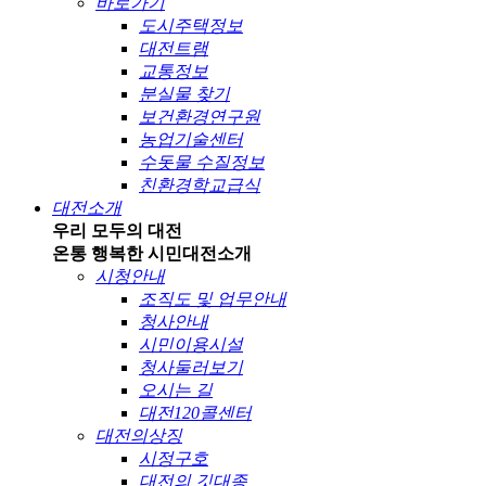
바로가기
도시주택정보
대전트램
교통정보
분실물 찾기
보건환경연구원
농업기술센터
수돗물 수질정보
친환경학교급식
대전소개
우리 모두의 대전
온통 행복한 시민
대전소개
시청안내
조직도 및 업무안내
청사안내
시민이용시설
청사둘러보기
오시는 길
대전120콜센터
대전의상징
시정구호
대전의 깃대종