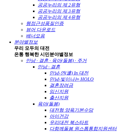
공공누리의 제 2유형
공공누리의 제 3유형
공공누리의 제 4유형
웹접근성품질인증
뷰어 다운로드
배너모음
분야별정보
우리 모두의 대전
온통 행복한 시민
분야별정보
만남 · 결혼 · 육아(돌봄) · 주거
만남 · 결혼
만남-연(連) In 대전
만남-빛이나는 HOLO
결혼장려금
임신지원
출산지원
육아(돌봄)
대전형 양육기본수당
아이건강
우리대전 북스타트
다함께돌봄 원스톱통합지원센터