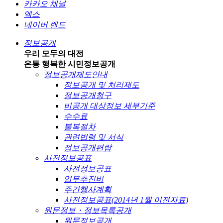
카카오 채널
엑스
네이버 밴드
정보공개
우리 모두의 대전
온통 행복한 시민
정보공개
정보공개제도안내
정보공개 및 처리제도
정보공개청구
비공개 대상정보 세부기준
수수료
불복절차
관련법령 및 서식
정보공개편람
사전정보공표
사전정보공표
업무추진비
주간행사계획
사전정보공표(2014년 1월 이전자료)
원문정보・정보목록공개
원문정보공개