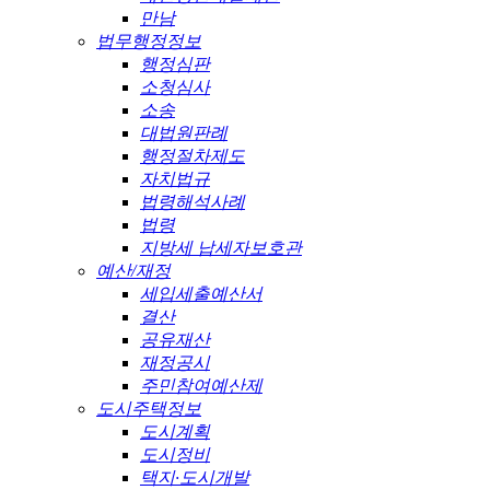
만남
법무행정정보
행정심판
소청심사
소송
대법원판례
행정절차제도
자치법규
법령해석사례
법령
지방세 납세자보호관
예산/재정
세입세출예산서
결산
공유재산
재정공시
주민참여예산제
도시주택정보
도시계획
도시정비
택지·도시개발