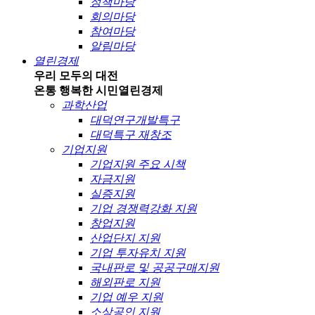
정책마당
회의마당
참여마당
알림마당
열린경제
우리 모두의 대전
온통 행복한 시민
열린경제
과학산업
대덕연구개발특구
대덕특구 재창조
기업지원
기업지원 주요 시책
자금지원
실증지원
기업 경쟁력강화 지원
창업지원
산업단지 지원
기업 투자유치 지원
국내판로 및 공공구매지원
해외판로 지원
기업 예우 지원
소상공인 지원