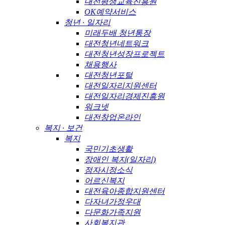
대전평생교육진흥원
OK예약서비스
청년 · 일자리
미래두배 청년통장
대전청년네트워크
대전청년성장프로젝트
채용행사
대전청년포털
대전일자리지원센터
대전일자리경제진흥원
워크넷
대전창업온라인
복지 · 보건
복지
국민기초생활
장애인 복지(일자리)
점자시정소식
어르신복지
대전육아종합지원센터
다자녀가정우대
다문화가족지원
사회복지관