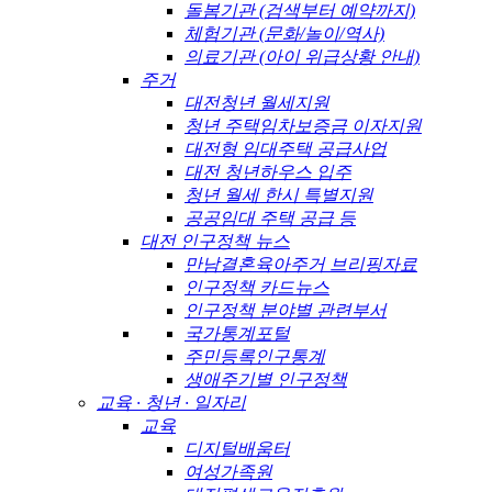
돌봄기관 (검색부터 예약까지)
체험기관 (문화/놀이/역사)
의료기관 (아이 위급상황 안내)
주거
대전청년 월세지원
청년 주택임차보증금 이자지원
대전형 임대주택 공급사업
대전 청년하우스 입주
청년 월세 한시 특별지원
공공임대 주택 공급 등
대전 인구정책 뉴스
만남결혼육아주거 브리핑자료
인구정책 카드뉴스
인구정책 분야별 관련부서
국가통계포털
주민등록인구통계
생애주기별 인구정책
교육 · 청년 · 일자리
교육
디지털배움터
여성가족원