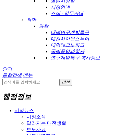
열린시장실
시청안내
조직 · 업무안내
과학
과학
대덕연구개발특구
대전사이언스투어
대덕테크노파크
국립중앙과학관
연구개발특구 행사정보
닫기
통합검색
메뉴
검색
행정정보
시정뉴스
시정소식
달라지는 대전생활
보도자료