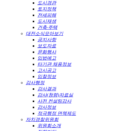
도시경관
토지정책
전세피해
도시재생
건축·주택
대전소식모아보기
공지사항
보도자료
문화행사
입법예고
타기관 채용정보
고시공고
입찰정보
감사행정
감사결과
감사(청렴)자료실
사전 컨설팅감사
감사정보
적극행정 면책제도
자치경찰위원회
위원회소개