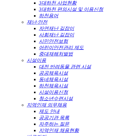
3대하천 사업현황
3대하천 편의시설 및 이용신청
하천용어
재난·안전
자연재난 길잡이
사회재난 길잡이
시민안전보험
어린이안전관리 제도
중대재해처벌법
시설이용
대전 반려동물 관련 시설
공공체육시설
동네체육시설
하천체육시설
시설이용신청
청소년수련시설
지역인재 의무채용
제도 안내
공공기관 목록
자주하는 질문
지역인재 채용현황