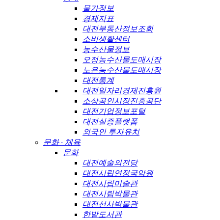
물가정보
경제지표
대전부동산정보조회
소비생활센터
농수산물정보
오정농수산물도매시장
노은농수산물도매시장
대전통계
대전일자리경제진흥원
소상공인시장진흥공단
대전기업정보포털
대전실증플랫폼
외국인 투자유치
문화 · 체육
문화
대전예술의전당
대전시립연정국악원
대전시립미술관
대전시립박물관
대전선사박물관
한밭도서관