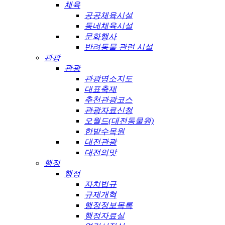
체육
공공체육시설
동네체육시설
문화행사
반려동물 관련 시설
관광
관광
관광명소지도
대표축제
추천관광코스
관광자료신청
오월드(대전동물원)
한밭수목원
대전관광
대전의맛
행정
행정
자치법규
규제개혁
행정정보목록
행정자료실