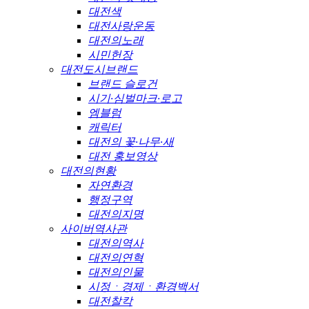
대전색
대전사랑운동
대전의노래
시민헌장
대전도시브랜드
브랜드 슬로건
시기·심벌마크·로고
엠블럼
캐릭터
대전의 꽃·나무·새
대전 홍보영상
대전의현황
자연환경
행정구역
대전의지명
사이버역사관
대전의역사
대전의연혁
대전의인물
시정ㆍ경제ㆍ환경백서
대전찰칵