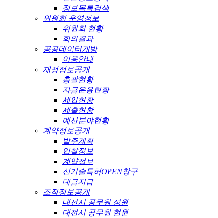
정보목록검색
위원회 운영정보
위원회 현황
회의결과
공공데이터개방
이용안내
재정정보공개
총괄현황
자금운용현황
세입현황
세출현황
예산분야현황
계약정보공개
발주계획
입찰정보
계약정보
신기술특허OPEN창구
대금지급
조직정보공개
대전시 공무원 정원
대전시 공무원 현원