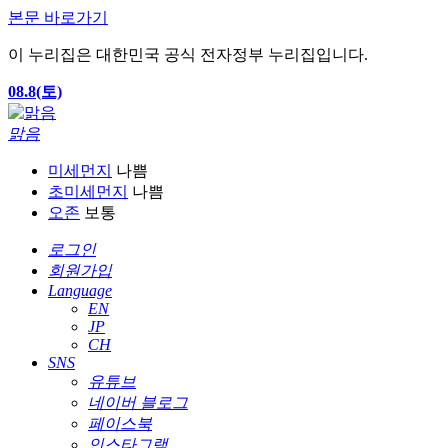
본문 바로가기
이 누리집은 대한민국 공식 전자정부 누리집입니다.
08.8(토)
맑음
미세먼지
나쁨
초미세먼지
나쁨
오존
보통
로그인
회원가입
Language
EN
JP
CH
SNS
유튜브
네이버 블로그
페이스북
인스타그램