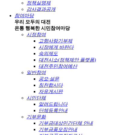
정책실명제
감사결과공개
참여마당
우리 모두의 대전
온통 행복한 시민
참여마당
시정참여
고향사랑기부제
시장에게 바란다
숙의제도
대전시소(정책제안 플랫폼)
대전주민참여예산
일반참여
공모·설문
칭찬합시다
자유게시판
시민단체
알려드립니다
단체등록안내
기부문화
기부금대상민간단체 안내
기부금품모집안내