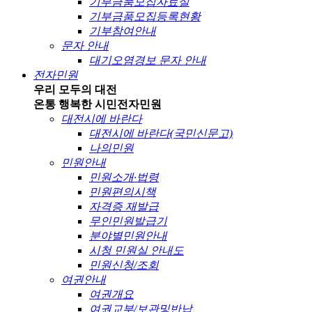
기부금품모집자료실
기부금품모집등록현황
기부참여안내
문자 안내
대기오염경보 문자 안내
전자민원
우리 모두의 대전
온통 행복한 시민
전자민원
대전시에 바란다
대전시에 바란다(국민신문고)
나의민원
민원안내
민원소개·법령
민원편의시책
자격증 재발급
무인민원발급기
분야별민원안내
시청 민원실 안내도
민원신청/조회
여권안내
여권개요
여권교부/보관및반납