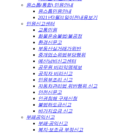
원스톱(통합) 민원안내
원스톱민원안내
2021년3월31일이전내용보기
민원신고센터
교통민원
화물운송불법/불공정
환경신문고
부동산실거래가위반
중개업소위법부당행위
예산낭비신고센터
공무원 비리익명제보
공직자 비리신고
민원부조리 신고
자동차관리법 위반행위 신고
안전신문고
인권침해 구제신청
불법하도급신고
바가지요금 신고
부패공익신고
부패·공익신고
복지·보조금 부정신고