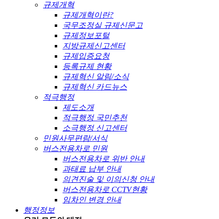
규제개혁
규제개혁이란?
국무조정실 규제신문고
규제정보포털
지방규제신고센터
규제입증요청
등록규제 현황
규제혁신 알림/소식
규제혁신 카드뉴스
적극행정
제도소개
적극행정 국민추천
소극행정 신고센터
민원사무편람/서식
버스전용차로 민원
버스전용차로 위반 안내
과태료 납부 안내
의견진술 및 이의신청 안내
버스전용차로 CCTV현황
임차인 변경 안내
행정정보