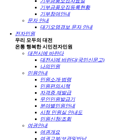
기부금품모집자료실
기부금품모집등록현황
기부참여안내
문자 안내
대기오염경보 문자 안내
전자민원
우리 모두의 대전
온통 행복한 시민
전자민원
대전시에 바란다
대전시에 바란다(국민신문고)
나의민원
민원안내
민원소개·법령
민원편의시책
자격증 재발급
무인민원발급기
분야별민원안내
시청 민원실 안내도
민원신청/조회
여권안내
여권개요
여권교부/보관및반납