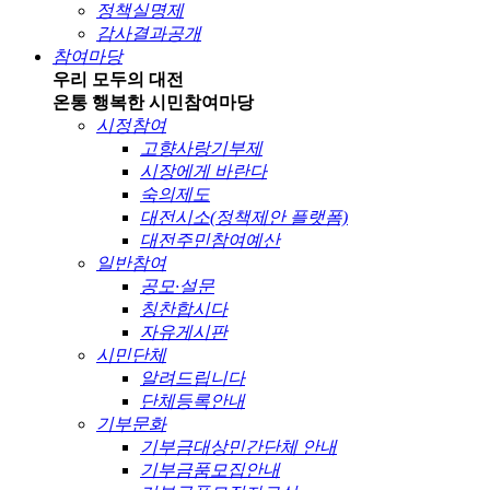
정책실명제
감사결과공개
참여마당
우리 모두의 대전
온통 행복한 시민
참여마당
시정참여
고향사랑기부제
시장에게 바란다
숙의제도
대전시소(정책제안 플랫폼)
대전주민참여예산
일반참여
공모·설문
칭찬합시다
자유게시판
시민단체
알려드립니다
단체등록안내
기부문화
기부금대상민간단체 안내
기부금품모집안내