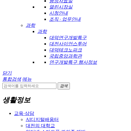
행정자료실
열린시장실
시청안내
조직 · 업무안내
과학
과학
대덕연구개발특구
대전사이언스투어
대덕테크노파크
국립중앙과학관
연구개발특구 행사정보
닫기
통합검색
메뉴
검색
생활정보
교육·상담
AI디지털배움터
대전의 대학교