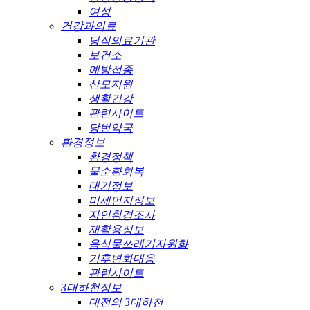
여성
건강과의료
당직의료기관
보건소
예방접종
산모지원
생활건강
관련사이트
당번약국
환경정보
환경정책
물순환회복
대기정보
미세먼지정보
자연환경조사
재활용정보
음식물쓰레기자원화
기후변화대응
관련사이트
3대하천정보
대전의 3대하천