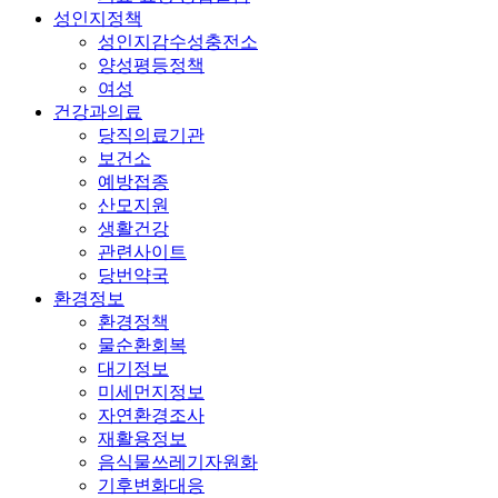
성인지정책
성인지감수성충전소
양성평등정책
여성
건강과의료
당직의료기관
보건소
예방접종
산모지원
생활건강
관련사이트
당번약국
환경정보
환경정책
물순환회복
대기정보
미세먼지정보
자연환경조사
재활용정보
음식물쓰레기자원화
기후변화대응