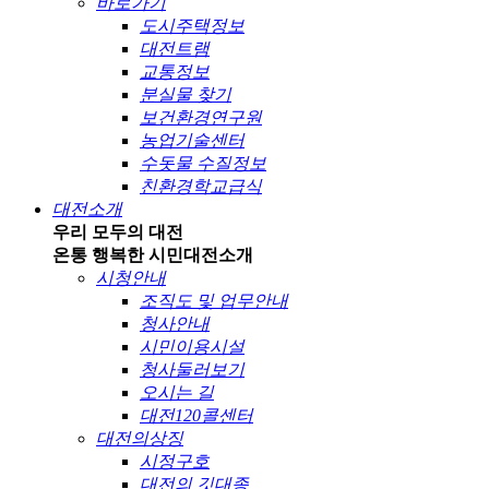
바로가기
도시주택정보
대전트램
교통정보
분실물 찾기
보건환경연구원
농업기술센터
수돗물 수질정보
친환경학교급식
대전소개
우리 모두의 대전
온통 행복한 시민
대전소개
시청안내
조직도 및 업무안내
청사안내
시민이용시설
청사둘러보기
오시는 길
대전120콜센터
대전의상징
시정구호
대전의 깃대종