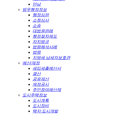
만남
법무행정정보
행정심판
소청심사
소송
대법원판례
행정절차제도
자치법규
법령해석사례
법령
지방세 납세자보호관
예산/재정
세입세출예산서
결산
공유재산
재정공시
주민참여예산제
도시주택정보
도시계획
도시정비
택지·도시개발