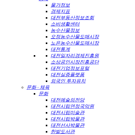
물가정보
경제지표
대전부동산정보조회
소비생활센터
농수산물정보
오정농수산물도매시장
노은농수산물도매시장
대전통계
대전일자리경제진흥원
소상공인시장진흥공단
대전기업정보포털
대전실증플랫폼
외국인 투자유치
문화 · 체육
문화
대전예술의전당
대전시립연정국악원
대전시립미술관
대전시립박물관
대전선사박물관
한밭도서관