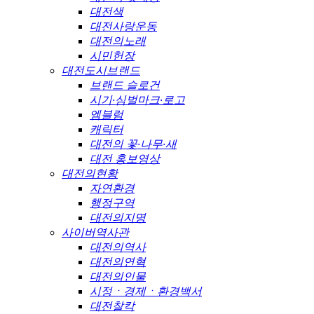
대전색
대전사랑운동
대전의노래
시민헌장
대전도시브랜드
브랜드 슬로건
시기·심벌마크·로고
엠블럼
캐릭터
대전의 꽃·나무·새
대전 홍보영상
대전의현황
자연환경
행정구역
대전의지명
사이버역사관
대전의역사
대전의연혁
대전의인물
시정ㆍ경제ㆍ환경백서
대전찰칵