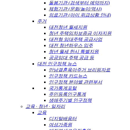
돌봄기관 (검색부터 예약까지)
체험기관 (문화/놀이/역사)
의료기관 (아이 위급상황 안내)
주거
대전청년 월세지원
청년 주택임차보증금 이자지원
대전형 임대주택 공급사업
대전 청년하우스 입주
청년 월세 한시 특별지원
공공임대 주택 공급 등
대전 인구정책 뉴스
만남결혼육아주거 브리핑자료
인구정책 카드뉴스
인구정책 분야별 관련부서
국가통계포털
주민등록인구통계
생애주기별 인구정책
교육 · 청년 · 일자리
교육
디지털배움터
여성가족원