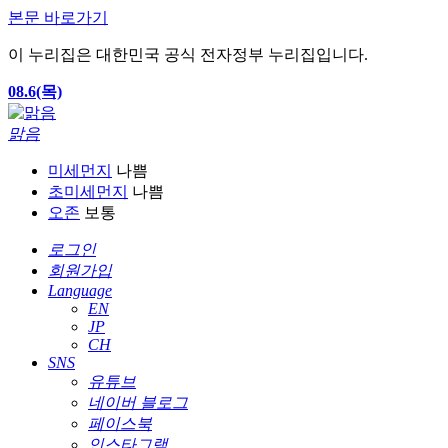
본문 바로가기
이 누리집은 대한민국 공식 전자정부 누리집입니다.
08.6(목)
맑음
미세먼지
나쁨
초미세먼지
나쁨
오존
보통
로그인
회원가입
Language
EN
JP
CH
SNS
유튜브
네이버 블로그
페이스북
인스타그램