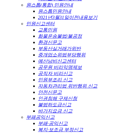
원스톱(통합) 민원안내
원스톱민원안내
2021년3월31일이전내용보기
민원신고센터
교통민원
화물운송불법/불공정
환경신문고
부동산실거래가위반
중개업소위법부당행위
예산낭비신고센터
공무원 비리익명제보
공직자 비리신고
민원부조리 신고
자동차관리법 위반행위 신고
안전신문고
인권침해 구제신청
불법하도급신고
바가지요금 신고
부패공익신고
부패·공익신고
복지·보조금 부정신고