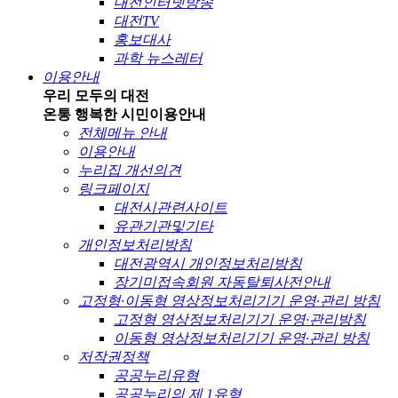
대전인터넷방송
대전TV
홍보대사
과학 뉴스레터
이용안내
우리 모두의 대전
온통 행복한 시민
이용안내
전체메뉴 안내
이용안내
누리집 개선의견
링크페이지
대전시관련사이트
유관기관및기타
개인정보처리방침
대전광역시 개인정보처리방침
장기미접속회원 자동탈퇴사전안내
고정형·이동형 영상정보처리기기 운영·관리 방침
고정형 영상정보처리기기 운영·관리방침
이동형 영상정보처리기기 운영·관리 방침
저작권정책
공공누리유형
공공누리의 제 1유형