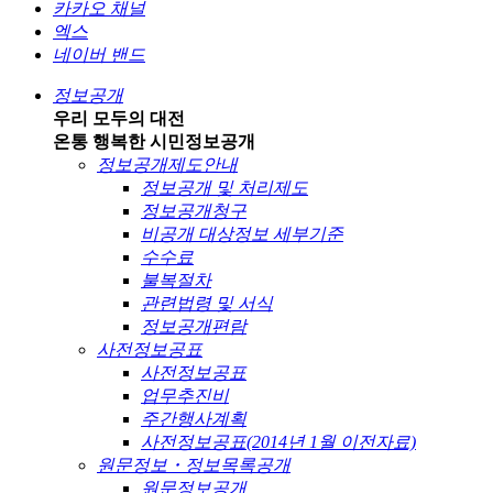
카카오 채널
엑스
네이버 밴드
정보공개
우리 모두의 대전
온통 행복한 시민
정보공개
정보공개제도안내
정보공개 및 처리제도
정보공개청구
비공개 대상정보 세부기준
수수료
불복절차
관련법령 및 서식
정보공개편람
사전정보공표
사전정보공표
업무추진비
주간행사계획
사전정보공표(2014년 1월 이전자료)
원문정보・정보목록공개
원문정보공개