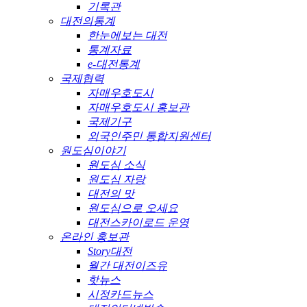
기록관
대전의통계
한눈에보는 대전
통계자료
e-대전통계
국제협력
자매우호도시
자매우호도시 홍보관
국제기구
외국인주민 통합지원센터
원도심이야기
원도심 소식
원도심 자랑
대전의 맛
원도심으로 오세요
대전스카이로드 운영
온라인 홍보관
Story대전
월간 대전이즈유
핫뉴스
시정카드뉴스