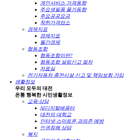
개인서비스 가격동향
주요생필품 물가동향
주요공공요금
착한가격업소
경제지표
경제지표
월간경제
협동조합
협동조합이란?
협동조합 설립신고 절차
자료실
전기자동차 충전시설 신고 및 책임보험 가입
생활정보
우리 모두의 대전
온통 행복한 시민
생활정보
교육·상담
AI디지털배움터
대전의 대학교
인터넷·스마트폰 과의존 예방
인권침해 상담
복지