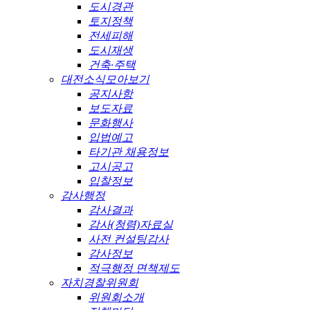
도시경관
토지정책
전세피해
도시재생
건축·주택
대전소식모아보기
공지사항
보도자료
문화행사
입법예고
타기관 채용정보
고시공고
입찰정보
감사행정
감사결과
감사(청렴)자료실
사전 컨설팅감사
감사정보
적극행정 면책제도
자치경찰위원회
위원회소개