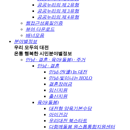
공공누리의 제 2유형
공공누리의 제 3유형
공공누리의 제 4유형
웹접근성품질인증
뷰어 다운로드
배너모음
분야별정보
우리 모두의 대전
온통 행복한 시민
분야별정보
만남 · 결혼 · 육아(돌봄) · 주거
만남 · 결혼
만남-연(連) In 대전
만남-빛이나는 HOLO
결혼장려금
임신지원
출산지원
육아(돌봄)
대전형 양육기본수당
아이건강
우리대전 북스타트
다함께돌봄 원스톱통합지원센터