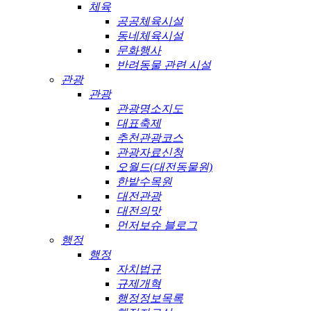
체육
공공체육시설
동네체육시설
문화행사
반려동물 관련 시설
관광
관광
관광명소지도
대표축제
추천관광코스
관광자료신청
오월드(대전동물원)
한밭수목원
대전관광
대전의맛
먼저보슈 블로그
행정
행정
자치법규
규제개혁
행정정보목록