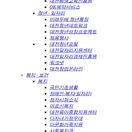
대전평생교육진흥원
OK예약서비스
청년 · 일자리
미래두배 청년통장
대전청년네트워크
대전청년성장프로젝트
채용행사
대전청년포털
대전일자리지원센터
대전일자리경제진흥원
워크넷
대전창업온라인
복지 · 보건
복지
국민기초생활
장애인 복지(일자리)
점자시정소식
어르신복지
대전육아종합지원센터
다자녀가정우대
다문화가족지원
사회복지관