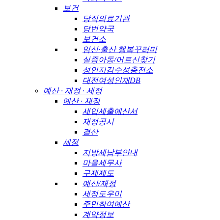
보건
당직의료기관
당번약국
보건소
임신·출산 행복꾸러미
실종아동/어르신찾기
성인지감수성충전소
대전여성인재DB
예산 · 재정 · 세정
예산 · 재정
세입세출예산서
재정공시
결산
세정
지방세납부안내
마을세무사
구제제도
예산/재정
세정도우미
주민참여예산
계약정보