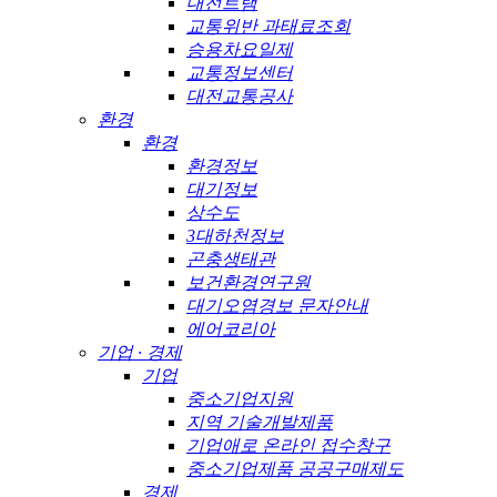
대전트램
교통위반 과태료조회
승용차요일제
교통정보센터
대전교통공사
환경
환경
환경정보
대기정보
상수도
3대하천정보
곤충생태관
보건환경연구원
대기오염경보 문자안내
에어코리아
기업 · 경제
기업
중소기업지원
지역 기술개발제품
기업애로 온라인 접수창구
중소기업제품 공공구매제도
경제