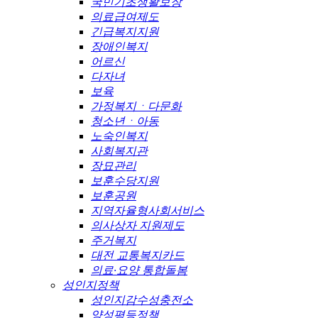
국민기초생활보장
의료급여제도
긴급복지지원
장애인복지
어르신
다자녀
보육
가정복지ㆍ다문화
청소년ㆍ아동
노숙인복지
사회복지관
장묘관리
보훈수당지원
보훈공원
지역자율형사회서비스
의사상자 지원제도
주거복지
대전 교통복지카드
의료·요양 통합돌봄
성인지정책
성인지감수성충전소
양성평등정책