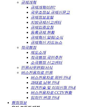
규제개혁
규제개혁이란?
국무조정실 규제신문고
규제정보포털
지방규제신고센터
규제입증요청
등록규제 현황
규제혁신 알림/소식
규제혁신 카드뉴스
적극행정
제도소개
적극행정 국민추천
소극행정 신고센터
민원사무편람/서식
버스전용차로 민원
버스전용차로 위반 안내
과태료 납부 안내
의견진술 및 이의신청 안내
버스전용차로 CCTV현황
임차인 변경 안내
행정정보