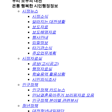
우리 모두의 대전
온통 행복한 시민
행정정보
시정뉴스
시정소식
달라지는 대전생활
보도자료
보도해명자료
행사안내
입찰정보
타기관소식
주요업무계획
시정자료실
공보(고시공고)
행정자료실
학술용역 활용상황
시민의식조사
인구정책
인구정책 카드뉴스
만남결혼육아주거 브리핑자료 모음
인구정책 분야별 관련부서
청년정책
대전청년내일재단