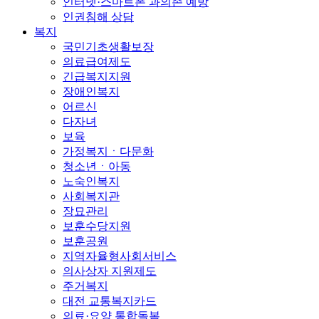
인터넷·스마트폰 과의존 예방
인권침해 상담
복지
국민기초생활보장
의료급여제도
긴급복지지원
장애인복지
어르신
다자녀
보육
가정복지ㆍ다문화
청소년ㆍ아동
노숙인복지
사회복지관
장묘관리
보훈수당지원
보훈공원
지역자율형사회서비스
의사상자 지원제도
주거복지
대전 교통복지카드
의료·요양 통합돌봄