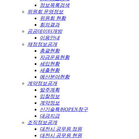
정보목록검색
위원회 운영정보
위원회 현황
회의결과
공공데이터개방
이용안내
재정정보공개
총괄현황
자금운용현황
세입현황
세출현황
예산분야현황
계약정보공개
발주계획
입찰정보
계약정보
신기술특허OPEN창구
대금지급
조직정보공개
대전시 공무원 정원
대전시 공무원 현원