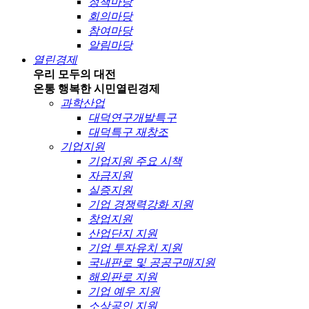
정책마당
회의마당
참여마당
알림마당
열린경제
우리 모두의 대전
온통 행복한 시민
열린경제
과학산업
대덕연구개발특구
대덕특구 재창조
기업지원
기업지원 주요 시책
자금지원
실증지원
기업 경쟁력강화 지원
창업지원
산업단지 지원
기업 투자유치 지원
국내판로 및 공공구매지원
해외판로 지원
기업 예우 지원
소상공인 지원