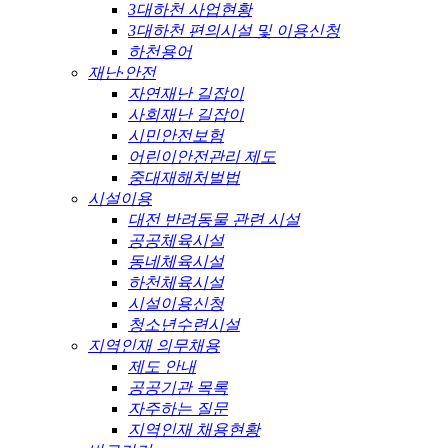
3대하천 사업현황
3대하천 편의시설 및 이용신청
하천용어
재난·안전
자연재난 길잡이
사회재난 길잡이
시민안전보험
어린이안전관리 제도
중대재해처벌법
시설이용
대전 반려동물 관련 시설
공공체육시설
동네체육시설
하천체육시설
시설이용신청
청소년수련시설
지역인재 의무채용
제도 안내
공공기관 목록
자주하는 질문
지역인재 채용현황