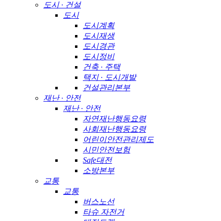
도시 · 건설
도시
도시계획
도시재생
도시경관
도시정비
건축 · 주택
택지 · 도시개발
건설관리본부
재난 · 안전
재난 · 안전
자연재난행동요령
사회재난행동요령
어린이안전관리제도
시민안전보험
Safe대전
소방본부
교통
교통
버스노선
타슈 자전거