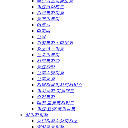
국민기초생활보장
의료급여제도
긴급복지지원
장애인복지
어르신
다자녀
보육
가정복지ㆍ다문화
청소년ㆍ아동
노숙인복지
사회복지관
장묘관리
보훈수당지원
보훈공원
지역자율형사회서비스
의사상자 지원제도
주거복지
대전 교통복지카드
의료·요양 통합돌봄
성인지정책
성인지감수성충전소
양성평등정책