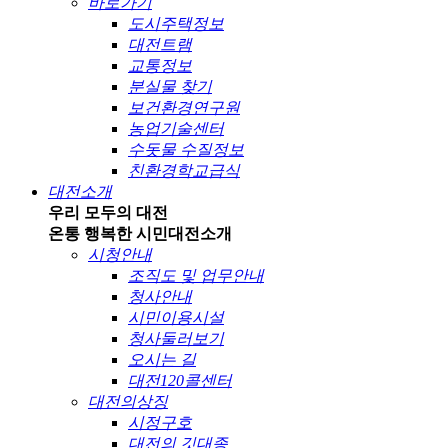
바로가기
도시주택정보
대전트램
교통정보
분실물 찾기
보건환경연구원
농업기술센터
수돗물 수질정보
친환경학교급식
대전소개
우리 모두의 대전
온통 행복한 시민
대전소개
시청안내
조직도 및 업무안내
청사안내
시민이용시설
청사둘러보기
오시는 길
대전120콜센터
대전의상징
시정구호
대전의 깃대종