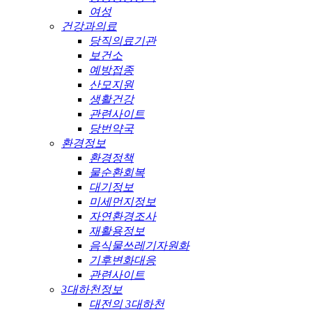
여성
건강과의료
당직의료기관
보건소
예방접종
산모지원
생활건강
관련사이트
당번약국
환경정보
환경정책
물순환회복
대기정보
미세먼지정보
자연환경조사
재활용정보
음식물쓰레기자원화
기후변화대응
관련사이트
3대하천정보
대전의 3대하천