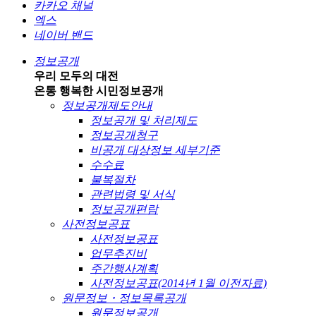
카카오 채널
엑스
네이버 밴드
정보공개
우리 모두의 대전
온통 행복한 시민
정보공개
정보공개제도안내
정보공개 및 처리제도
정보공개청구
비공개 대상정보 세부기준
수수료
불복절차
관련법령 및 서식
정보공개편람
사전정보공표
사전정보공표
업무추진비
주간행사계획
사전정보공표(2014년 1월 이전자료)
원문정보・정보목록공개
원문정보공개