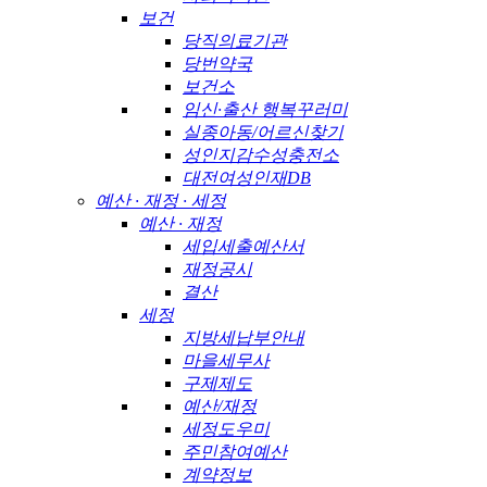
보건
당직의료기관
당번약국
보건소
임신·출산 행복꾸러미
실종아동/어르신찾기
성인지감수성충전소
대전여성인재DB
예산 · 재정 · 세정
예산 · 재정
세입세출예산서
재정공시
결산
세정
지방세납부안내
마을세무사
구제제도
예산/재정
세정도우미
주민참여예산
계약정보