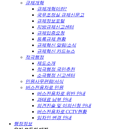
규제개혁
규제개혁이란?
국무조정실 규제신문고
규제정보포털
지방규제신고센터
규제입증요청
등록규제 현황
규제혁신 알림/소식
규제혁신 카드뉴스
적극행정
제도소개
적극행정 국민추천
소극행정 신고센터
민원사무편람/서식
버스전용차로 민원
버스전용차로 위반 안내
과태료 납부 안내
의견진술 및 이의신청 안내
버스전용차로 CCTV현황
임차인 변경 안내
행정정보