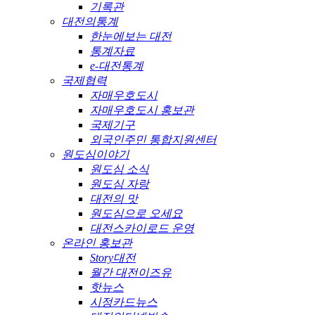
기록관
대전의통계
한눈에보는 대전
통계자료
e-대전통계
국제협력
자매우호도시
자매우호도시 홍보관
국제기구
외국인주민 통합지원센터
원도심이야기
원도심 소식
원도심 자랑
대전의 맛
원도심으로 오세요
대전스카이로드 운영
온라인 홍보관
Story대전
월간 대전이즈유
핫뉴스
시정카드뉴스