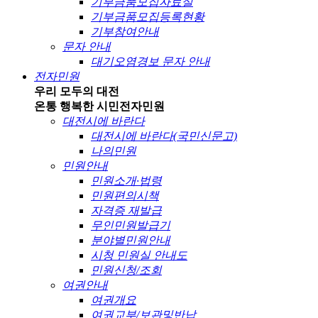
기부금품모집자료실
기부금품모집등록현황
기부참여안내
문자 안내
대기오염경보 문자 안내
전자민원
우리 모두의 대전
온통 행복한 시민
전자민원
대전시에 바란다
대전시에 바란다(국민신문고)
나의민원
민원안내
민원소개·법령
민원편의시책
자격증 재발급
무인민원발급기
분야별민원안내
시청 민원실 안내도
민원신청/조회
여권안내
여권개요
여권교부/보관및반납