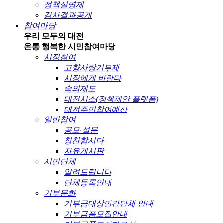
정책실명제
감사결과공개
참여마당
우리 모두의 대전
온통 행복한 시민
참여마당
시정참여
고향사랑기부제
시장에게 바란다
숙의제도
대전시소(정책제안 플랫폼)
대전주민참여예산
일반참여
공모·설문
칭찬합시다
자유게시판
시민단체
알려드립니다
단체등록안내
기부문화
기부금대상민간단체 안내
기부금품모집안내