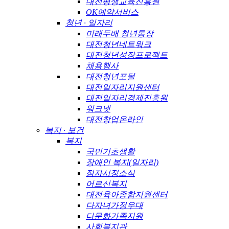
대전평생교육진흥원
OK예약서비스
청년 · 일자리
미래두배 청년통장
대전청년네트워크
대전청년성장프로젝트
채용행사
대전청년포털
대전일자리지원센터
대전일자리경제진흥원
워크넷
대전창업온라인
복지 · 보건
복지
국민기초생활
장애인 복지(일자리)
점자시정소식
어르신복지
대전육아종합지원센터
다자녀가정우대
다문화가족지원
사회복지관