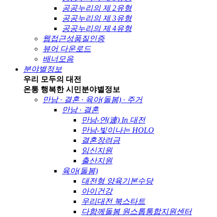
공공누리의 제 2유형
공공누리의 제 3유형
공공누리의 제 4유형
웹접근성품질인증
뷰어 다운로드
배너모음
분야별정보
우리 모두의 대전
온통 행복한 시민
분야별정보
만남 · 결혼 · 육아(돌봄) · 주거
만남 · 결혼
만남-연(連) In 대전
만남-빛이나는 HOLO
결혼장려금
임신지원
출산지원
육아(돌봄)
대전형 양육기본수당
아이건강
우리대전 북스타트
다함께돌봄 원스톱통합지원센터