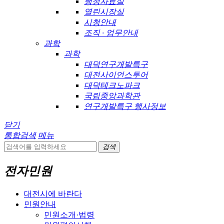
행정자료실
열린시장실
시청안내
조직 · 업무안내
과학
과학
대덕연구개발특구
대전사이언스투어
대덕테크노파크
국립중앙과학관
연구개발특구 행사정보
닫기
통합검색
메뉴
검색
전자민원
대전시에 바란다
민원안내
민원소개·법령