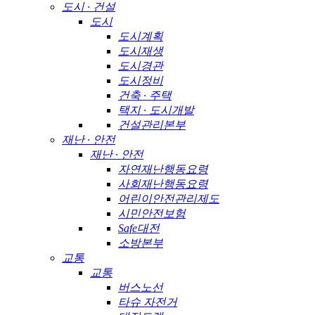
도시 · 건설
도시
도시계획
도시재생
도시경관
도시정비
건축 · 주택
택지 · 도시개발
건설관리본부
재난 · 안전
재난 · 안전
자연재난행동요령
사회재난행동요령
어린이안전관리제도
시민안전보험
Safe대전
소방본부
교통
교통
버스노선
타슈 자전거