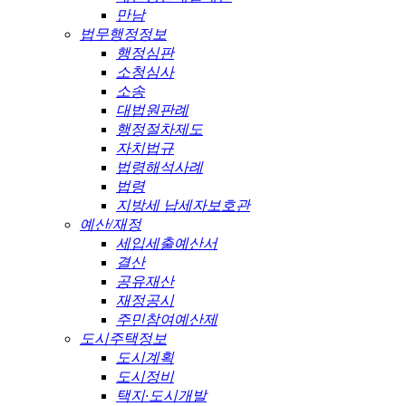
만남
법무행정정보
행정심판
소청심사
소송
대법원판례
행정절차제도
자치법규
법령해석사례
법령
지방세 납세자보호관
예산/재정
세입세출예산서
결산
공유재산
재정공시
주민참여예산제
도시주택정보
도시계획
도시정비
택지·도시개발