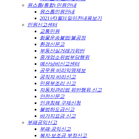
원스톱(통합) 민원안내
원스톱민원안내
2021년3월31일이전내용보기
민원신고센터
교통민원
화물운송불법/불공정
환경신문고
부동산실거래가위반
중개업소위법부당행위
예산낭비신고센터
공무원 비리익명제보
공직자 비리신고
민원부조리 신고
자동차관리법 위반행위 신고
안전신문고
인권침해 구제신청
불법하도급신고
바가지요금 신고
부패공익신고
부패·공익신고
복지·보조금 부정신고