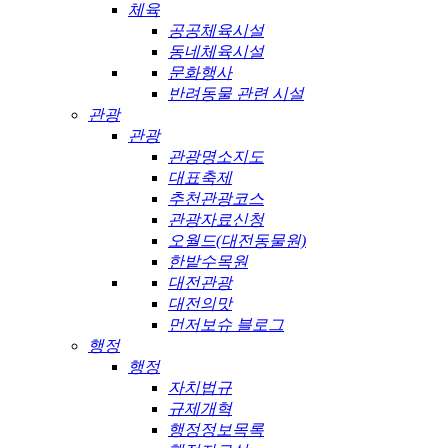
체육
공공체육시설
동네체육시설
문화행사
반려동물 관련 시설
관광
관광
관광명소지도
대표축제
추천관광코스
관광자료신청
오월드(대전동물원)
한밭수목원
대전관광
대전의맛
먼저보슈 블로그
행정
행정
자치법규
규제개혁
행정정보목록