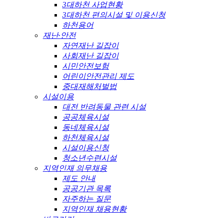
3대하천 사업현황
3대하천 편의시설 및 이용신청
하천용어
재난·안전
자연재난 길잡이
사회재난 길잡이
시민안전보험
어린이안전관리 제도
중대재해처벌법
시설이용
대전 반려동물 관련 시설
공공체육시설
동네체육시설
하천체육시설
시설이용신청
청소년수련시설
지역인재 의무채용
제도 안내
공공기관 목록
자주하는 질문
지역인재 채용현황