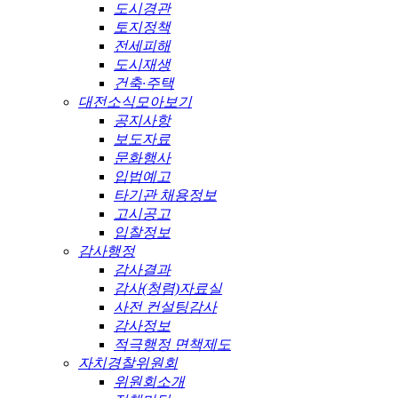
도시경관
토지정책
전세피해
도시재생
건축·주택
대전소식모아보기
공지사항
보도자료
문화행사
입법예고
타기관 채용정보
고시공고
입찰정보
감사행정
감사결과
감사(청렴)자료실
사전 컨설팅감사
감사정보
적극행정 면책제도
자치경찰위원회
위원회소개