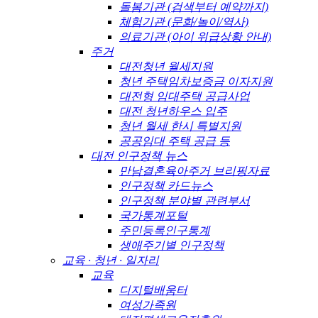
돌봄기관 (검색부터 예약까지)
체험기관 (문화/놀이/역사)
의료기관 (아이 위급상황 안내)
주거
대전청년 월세지원
청년 주택임차보증금 이자지원
대전형 임대주택 공급사업
대전 청년하우스 입주
청년 월세 한시 특별지원
공공임대 주택 공급 등
대전 인구정책 뉴스
만남결혼육아주거 브리핑자료
인구정책 카드뉴스
인구정책 분야별 관련부서
국가통계포털
주민등록인구통계
생애주기별 인구정책
교육 · 청년 · 일자리
교육
디지털배움터
여성가족원