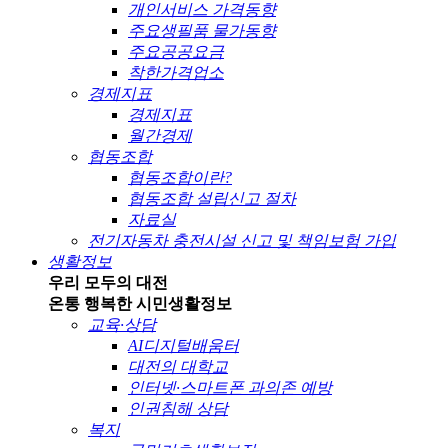
개인서비스 가격동향
주요생필품 물가동향
주요공공요금
착한가격업소
경제지표
경제지표
월간경제
협동조합
협동조합이란?
협동조합 설립신고 절차
자료실
전기자동차 충전시설 신고 및 책임보험 가입
생활정보
우리 모두의 대전
온통 행복한 시민
생활정보
교육·상담
AI디지털배움터
대전의 대학교
인터넷·스마트폰 과의존 예방
인권침해 상담
복지