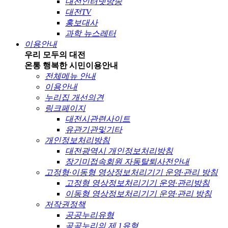
대전인터넷방송
대전TV
홍보대사
과학 뉴스레터
이용안내
우리 모두의 대전
온통 행복한 시민
이용안내
전체메뉴 안내
이용안내
누리집 개선의견
링크페이지
대전시관련사이트
유관기관및기타
개인정보처리방침
대전광역시 개인정보처리방침
장기미접속회원 자동탈퇴사전안내
고정형·이동형 영상정보처리기기 운영·관리 방침
고정형 영상정보처리기기 운영·관리방침
이동형 영상정보처리기기 운영·관리 방침
저작권정책
공공누리유형
공공누리의 제 1유형