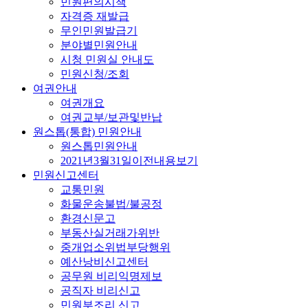
민원편의시책
자격증 재발급
무인민원발급기
분야별민원안내
시청 민원실 안내도
민원신청/조회
여권안내
여권개요
여권교부/보관및반납
원스톱(통합) 민원안내
원스톱민원안내
2021년3월31일이전내용보기
민원신고센터
교통민원
화물운송불법/불공정
환경신문고
부동산실거래가위반
중개업소위법부당행위
예산낭비신고센터
공무원 비리익명제보
공직자 비리신고
민원부조리 신고