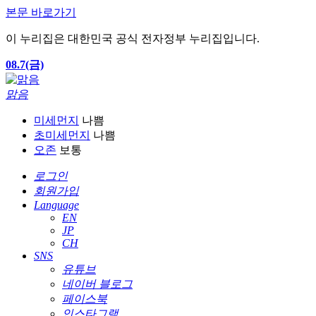
본문 바로가기
이 누리집은 대한민국 공식 전자정부 누리집입니다.
08.7(금)
맑음
미세먼지
나쁨
초미세먼지
나쁨
오존
보통
로그인
회원가입
Language
EN
JP
CH
SNS
유튜브
네이버 블로그
페이스북
인스타그램