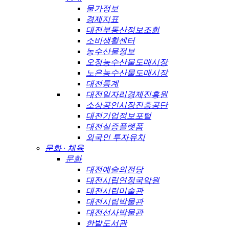
물가정보
경제지표
대전부동산정보조회
소비생활센터
농수산물정보
오정농수산물도매시장
노은농수산물도매시장
대전통계
대전일자리경제진흥원
소상공인시장진흥공단
대전기업정보포털
대전실증플랫폼
외국인 투자유치
문화 · 체육
문화
대전예술의전당
대전시립연정국악원
대전시립미술관
대전시립박물관
대전선사박물관
한밭도서관