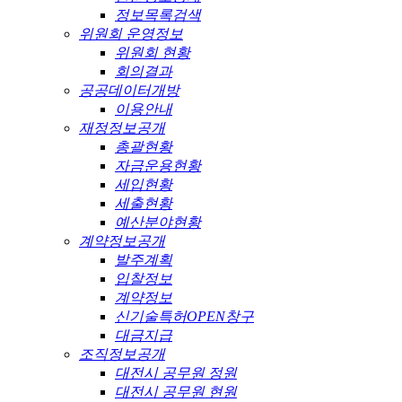
정보목록검색
위원회 운영정보
위원회 현황
회의결과
공공데이터개방
이용안내
재정정보공개
총괄현황
자금운용현황
세입현황
세출현황
예산분야현황
계약정보공개
발주계획
입찰정보
계약정보
신기술특허OPEN창구
대금지급
조직정보공개
대전시 공무원 정원
대전시 공무원 현원