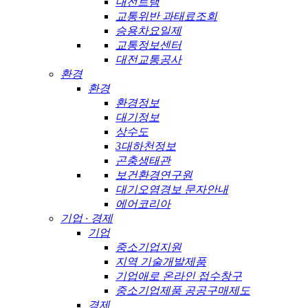
대전트램
교통위반 과태료조회
승용차요일제
교통정보센터
대전교통공사
환경
환경
환경정보
대기정보
상수도
3대하천정보
곤충생태관
보건환경연구원
대기오염경보 문자안내
에어코리아
기업 · 경제
기업
중소기업지원
지역 기술개발제품
기업애로 온라인 접수창구
중소기업제품 공공구매제도
경제