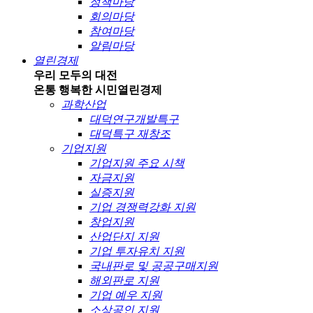
정책마당
회의마당
참여마당
알림마당
열린경제
우리 모두의 대전
온통 행복한 시민
열린경제
과학산업
대덕연구개발특구
대덕특구 재창조
기업지원
기업지원 주요 시책
자금지원
실증지원
기업 경쟁력강화 지원
창업지원
산업단지 지원
기업 투자유치 지원
국내판로 및 공공구매지원
해외판로 지원
기업 예우 지원
소상공인 지원