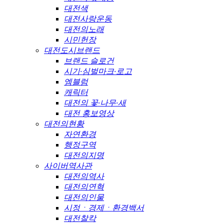
대전색
대전사랑운동
대전의노래
시민헌장
대전도시브랜드
브랜드 슬로건
시기·심벌마크·로고
엠블럼
캐릭터
대전의 꽃·나무·새
대전 홍보영상
대전의현황
자연환경
행정구역
대전의지명
사이버역사관
대전의역사
대전의연혁
대전의인물
시정ㆍ경제ㆍ환경백서
대전찰칵