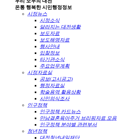
우리 모두의 대전
온통 행복한 시민
행정정보
시정뉴스
시정소식
달라지는 대전생활
보도자료
보도해명자료
행사안내
입찰정보
타기관소식
주요업무계획
시정자료실
공보(고시공고)
행정자료실
학술용역 활용상황
시민의식조사
인구정책
인구정책 카드뉴스
만남결혼육아주거 브리핑자료 모음
인구정책 분야별 관련부서
청년정책
대전청년내일재단