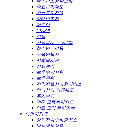
국민기초생활보장
의료급여제도
긴급복지지원
장애인복지
어르신
다자녀
보육
가정복지ㆍ다문화
청소년ㆍ아동
노숙인복지
사회복지관
장묘관리
보훈수당지원
보훈공원
지역자율형사회서비스
의사상자 지원제도
주거복지
대전 교통복지카드
의료·요양 통합돌봄
성인지정책
성인지감수성충전소
양성평등정책