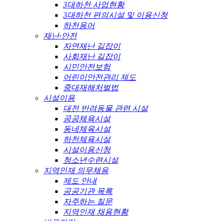
3대하천 사업현황
3대하천 편의시설 및 이용신청
하천용어
재난·안전
자연재난 길잡이
사회재난 길잡이
시민안전보험
어린이안전관리 제도
중대재해처벌법
시설이용
대전 반려동물 관련 시설
공공체육시설
동네체육시설
하천체육시설
시설이용신청
청소년수련시설
지역인재 의무채용
제도 안내
공공기관 목록
자주하는 질문
지역인재 채용현황