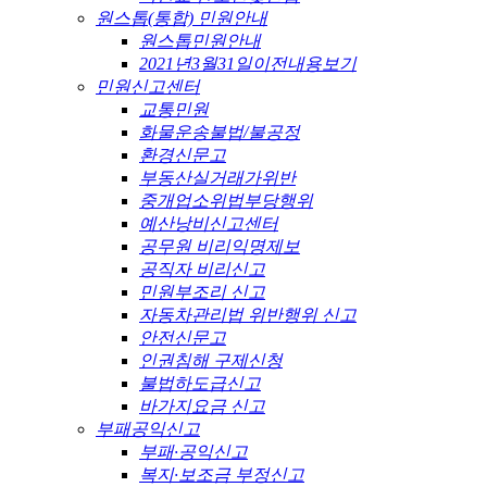
원스톱(통합) 민원안내
원스톱민원안내
2021년3월31일이전내용보기
민원신고센터
교통민원
화물운송불법/불공정
환경신문고
부동산실거래가위반
중개업소위법부당행위
예산낭비신고센터
공무원 비리익명제보
공직자 비리신고
민원부조리 신고
자동차관리법 위반행위 신고
안전신문고
인권침해 구제신청
불법하도급신고
바가지요금 신고
부패공익신고
부패·공익신고
복지·보조금 부정신고