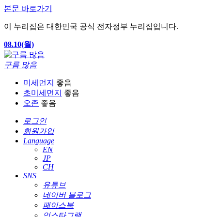
본문 바로가기
이 누리집은 대한민국 공식 전자정부 누리집입니다.
08.10(월)
구름 많음
미세먼지
좋음
초미세먼지
좋음
오존
좋음
로그인
회원가입
Language
EN
JP
CH
SNS
유튜브
네이버 블로그
페이스북
인스타그램