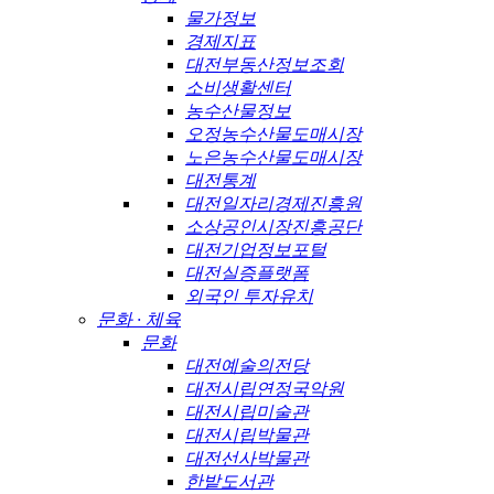
물가정보
경제지표
대전부동산정보조회
소비생활센터
농수산물정보
오정농수산물도매시장
노은농수산물도매시장
대전통계
대전일자리경제진흥원
소상공인시장진흥공단
대전기업정보포털
대전실증플랫폼
외국인 투자유치
문화 · 체육
문화
대전예술의전당
대전시립연정국악원
대전시립미술관
대전시립박물관
대전선사박물관
한밭도서관