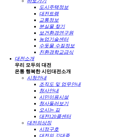
바로가기
도시주택정보
대전트램
교통정보
분실물 찾기
보건환경연구원
농업기술센터
수돗물 수질정보
친환경학교급식
대전소개
우리 모두의 대전
온통 행복한 시민
대전소개
시청안내
조직도 및 업무안내
청사안내
시민이용시설
청사둘러보기
오시는 길
대전120콜센터
대전의상징
시정구호
대전의 깃대종