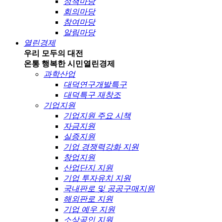
정책마당
회의마당
참여마당
알림마당
열린경제
우리 모두의 대전
온통 행복한 시민
열린경제
과학산업
대덕연구개발특구
대덕특구 재창조
기업지원
기업지원 주요 시책
자금지원
실증지원
기업 경쟁력강화 지원
창업지원
산업단지 지원
기업 투자유치 지원
국내판로 및 공공구매지원
해외판로 지원
기업 예우 지원
소상공인 지원