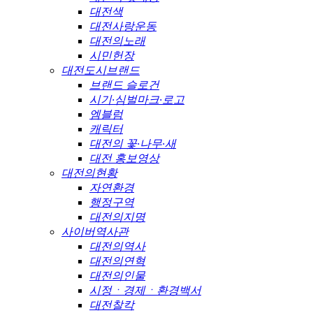
대전색
대전사랑운동
대전의노래
시민헌장
대전도시브랜드
브랜드 슬로건
시기·심벌마크·로고
엠블럼
캐릭터
대전의 꽃·나무·새
대전 홍보영상
대전의현황
자연환경
행정구역
대전의지명
사이버역사관
대전의역사
대전의연혁
대전의인물
시정ㆍ경제ㆍ환경백서
대전찰칵