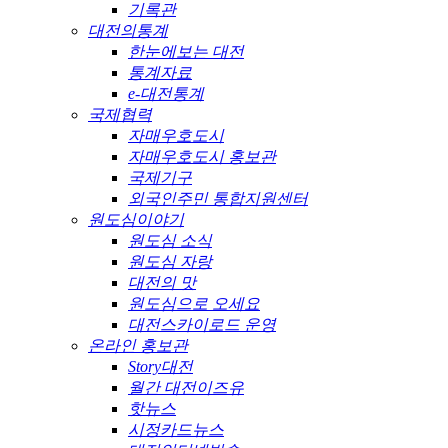
기록관
대전의통계
한눈에보는 대전
통계자료
e-대전통계
국제협력
자매우호도시
자매우호도시 홍보관
국제기구
외국인주민 통합지원센터
원도심이야기
원도심 소식
원도심 자랑
대전의 맛
원도심으로 오세요
대전스카이로드 운영
온라인 홍보관
Story대전
월간 대전이즈유
핫뉴스
시정카드뉴스