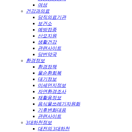
여성
건강과의료
당직의료기관
보건소
예방접종
산모지원
생활건강
관련사이트
당번약국
환경정보
환경정책
물순환회복
대기정보
미세먼지정보
자연환경조사
재활용정보
음식물쓰레기자원화
기후변화대응
관련사이트
3대하천정보
대전의 3대하천