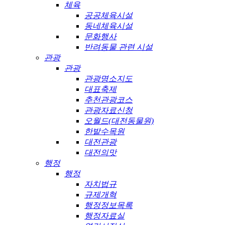
체육
공공체육시설
동네체육시설
문화행사
반려동물 관련 시설
관광
관광
관광명소지도
대표축제
추천관광코스
관광자료신청
오월드(대전동물원)
한밭수목원
대전관광
대전의맛
행정
행정
자치법규
규제개혁
행정정보목록
행정자료실