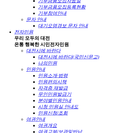
기부금품모집자료실
기부금품모집등록현황
기부참여안내
문자 안내
대기오염경보 문자 안내
전자민원
우리 모두의 대전
온통 행복한 시민
전자민원
대전시에 바란다
대전시에 바란다(국민신문고)
나의민원
민원안내
민원소개·법령
민원편의시책
자격증 재발급
무인민원발급기
분야별민원안내
시청 민원실 안내도
민원신청/조회
여권안내
여권개요
여권교부/보관및반납