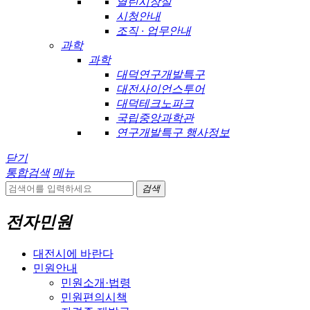
열린시장실
시청안내
조직 · 업무안내
과학
과학
대덕연구개발특구
대전사이언스투어
대덕테크노파크
국립중앙과학관
연구개발특구 행사정보
닫기
통합검색
메뉴
검색
전자민원
대전시에 바란다
민원안내
민원소개·법령
민원편의시책