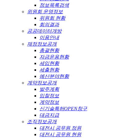
정보목록검색
위원회 운영정보
위원회 현황
회의결과
공공데이터개방
이용안내
재정정보공개
총괄현황
자금운용현황
세입현황
세출현황
예산분야현황
계약정보공개
발주계획
입찰정보
계약정보
신기술특허OPEN창구
대금지급
조직정보공개
대전시 공무원 정원
대전시 공무원 현원