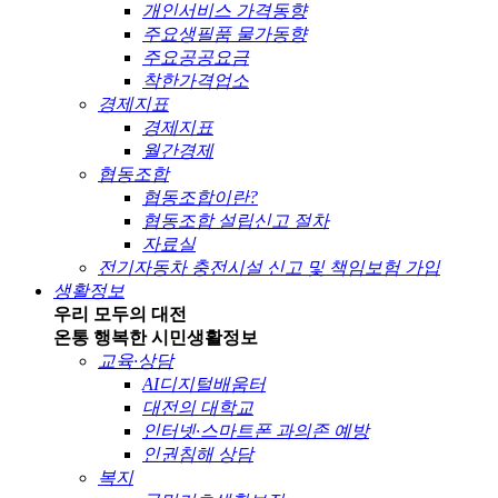
개인서비스 가격동향
주요생필품 물가동향
주요공공요금
착한가격업소
경제지표
경제지표
월간경제
협동조합
협동조합이란?
협동조합 설립신고 절차
자료실
전기자동차 충전시설 신고 및 책임보험 가입
생활정보
우리 모두의 대전
온통 행복한 시민
생활정보
교육·상담
AI디지털배움터
대전의 대학교
인터넷·스마트폰 과의존 예방
인권침해 상담
복지