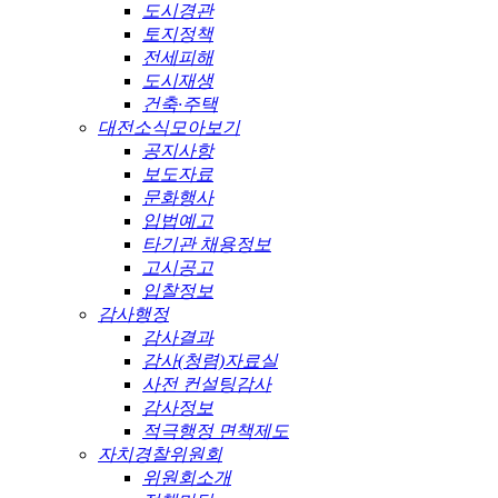
도시경관
토지정책
전세피해
도시재생
건축·주택
대전소식모아보기
공지사항
보도자료
문화행사
입법예고
타기관 채용정보
고시공고
입찰정보
감사행정
감사결과
감사(청렴)자료실
사전 컨설팅감사
감사정보
적극행정 면책제도
자치경찰위원회
위원회소개