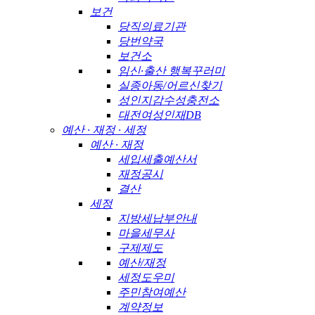
보건
당직의료기관
당번약국
보건소
임신·출산 행복꾸러미
실종아동/어르신찾기
성인지감수성충전소
대전여성인재DB
예산 · 재정 · 세정
예산 · 재정
세입세출예산서
재정공시
결산
세정
지방세납부안내
마을세무사
구제제도
예산/재정
세정도우미
주민참여예산
계약정보