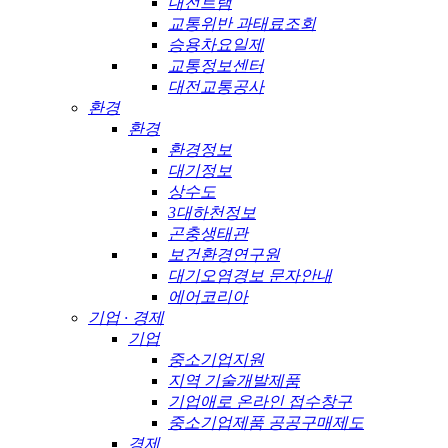
대전트램
교통위반 과태료조회
승용차요일제
교통정보센터
대전교통공사
환경
환경
환경정보
대기정보
상수도
3대하천정보
곤충생태관
보건환경연구원
대기오염경보 문자안내
에어코리아
기업 · 경제
기업
중소기업지원
지역 기술개발제품
기업애로 온라인 접수창구
중소기업제품 공공구매제도
경제