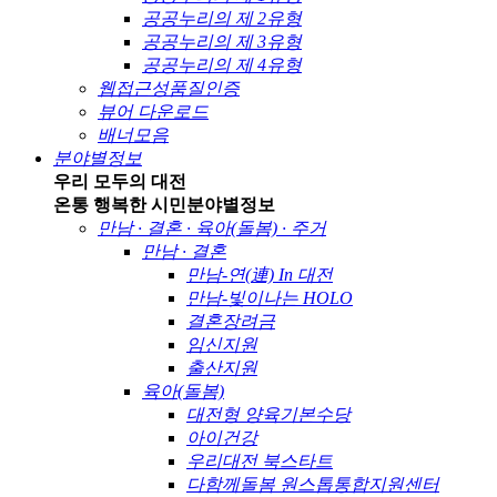
공공누리의 제 2유형
공공누리의 제 3유형
공공누리의 제 4유형
웹접근성품질인증
뷰어 다운로드
배너모음
분야별정보
우리 모두의 대전
온통 행복한 시민
분야별정보
만남 · 결혼 · 육아(돌봄) · 주거
만남 · 결혼
만남-연(連) In 대전
만남-빛이나는 HOLO
결혼장려금
임신지원
출산지원
육아(돌봄)
대전형 양육기본수당
아이건강
우리대전 북스타트
다함께돌봄 원스톱통합지원센터