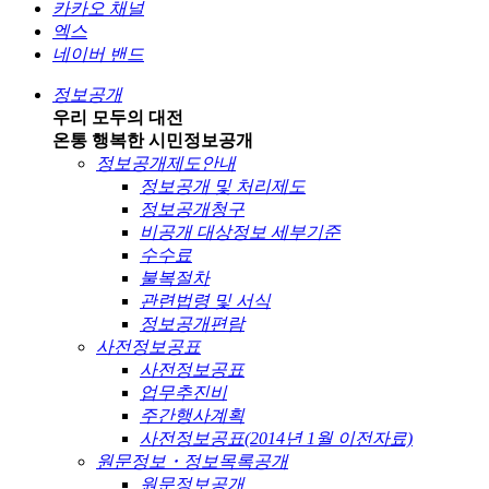
카카오 채널
엑스
네이버 밴드
정보공개
우리 모두의 대전
온통 행복한 시민
정보공개
정보공개제도안내
정보공개 및 처리제도
정보공개청구
비공개 대상정보 세부기준
수수료
불복절차
관련법령 및 서식
정보공개편람
사전정보공표
사전정보공표
업무추진비
주간행사계획
사전정보공표(2014년 1월 이전자료)
원문정보・정보목록공개
원문정보공개