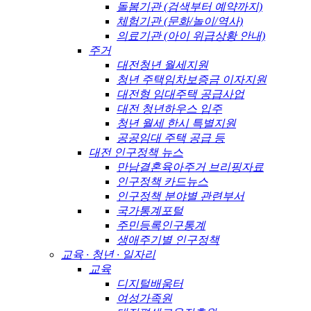
돌봄기관 (검색부터 예약까지)
체험기관 (문화/놀이/역사)
의료기관 (아이 위급상황 안내)
주거
대전청년 월세지원
청년 주택임차보증금 이자지원
대전형 임대주택 공급사업
대전 청년하우스 입주
청년 월세 한시 특별지원
공공임대 주택 공급 등
대전 인구정책 뉴스
만남결혼육아주거 브리핑자료
인구정책 카드뉴스
인구정책 분야별 관련부서
국가통계포털
주민등록인구통계
생애주기별 인구정책
교육 · 청년 · 일자리
교육
디지털배움터
여성가족원