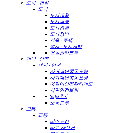
도시 · 건설
도시
도시계획
도시재생
도시경관
도시정비
건축 · 주택
택지 · 도시개발
건설관리본부
재난 · 안전
재난 · 안전
자연재난행동요령
사회재난행동요령
어린이안전관리제도
시민안전보험
Safe대전
소방본부
교통
교통
버스노선
타슈 자전거