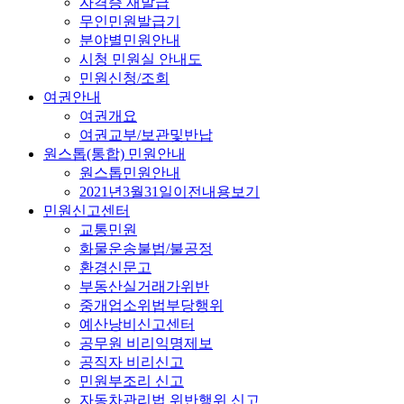
자격증 재발급
무인민원발급기
분야별민원안내
시청 민원실 안내도
민원신청/조회
여권안내
여권개요
여권교부/보관및반납
원스톱(통합) 민원안내
원스톱민원안내
2021년3월31일이전내용보기
민원신고센터
교통민원
화물운송불법/불공정
환경신문고
부동산실거래가위반
중개업소위법부당행위
예산낭비신고센터
공무원 비리익명제보
공직자 비리신고
민원부조리 신고
자동차관리법 위반행위 신고