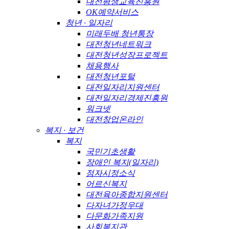
대전평생교육진흥원
OK예약서비스
청년 · 일자리
미래두배 청년통장
대전청년네트워크
대전청년성장프로젝트
채용행사
대전청년포털
대전일자리지원센터
대전일자리경제진흥원
워크넷
대전창업온라인
복지 · 보건
복지
국민기초생활
장애인 복지(일자리)
점자시정소식
어르신복지
대전육아종합지원센터
다자녀가정우대
다문화가족지원
사회복지관