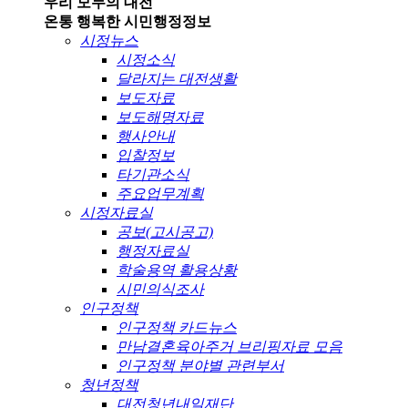
우리 모두의 대전
온통 행복한 시민
행정정보
시정뉴스
시정소식
달라지는 대전생활
보도자료
보도해명자료
행사안내
입찰정보
타기관소식
주요업무계획
시정자료실
공보(고시공고)
행정자료실
학술용역 활용상황
시민의식조사
인구정책
인구정책 카드뉴스
만남결혼육아주거 브리핑자료 모음
인구정책 분야별 관련부서
청년정책
대전청년내일재단