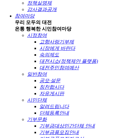
정책실명제
감사결과공개
참여마당
우리 모두의 대전
온통 행복한 시민
참여마당
시정참여
고향사랑기부제
시장에게 바란다
숙의제도
대전시소(정책제안 플랫폼)
대전주민참여예산
일반참여
공모·설문
칭찬합시다
자유게시판
시민단체
알려드립니다
단체등록안내
기부문화
기부금대상민간단체 안내
기부금품모집안내