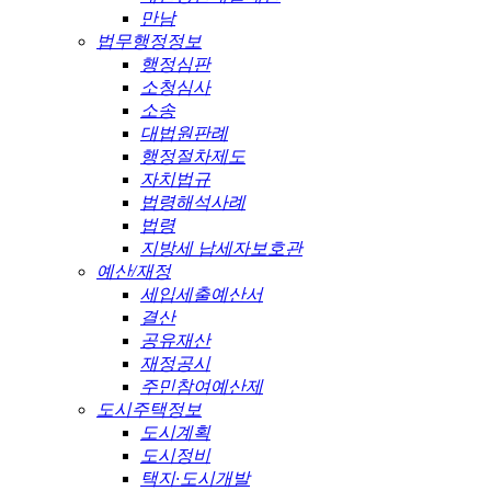
만남
법무행정정보
행정심판
소청심사
소송
대법원판례
행정절차제도
자치법규
법령해석사례
법령
지방세 납세자보호관
예산/재정
세입세출예산서
결산
공유재산
재정공시
주민참여예산제
도시주택정보
도시계획
도시정비
택지·도시개발