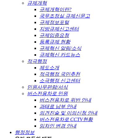
규제개혁
규제개혁이란?
국무조정실 규제신문고
규제정보포털
지방규제신고센터
규제입증요청
등록규제 현황
규제혁신 알림/소식
규제혁신 카드뉴스
적극행정
제도소개
적극행정 국민추천
소극행정 신고센터
민원사무편람/서식
버스전용차로 민원
버스전용차로 위반 안내
과태료 납부 안내
의견진술 및 이의신청 안내
버스전용차로 CCTV현황
임차인 변경 안내
행정정보