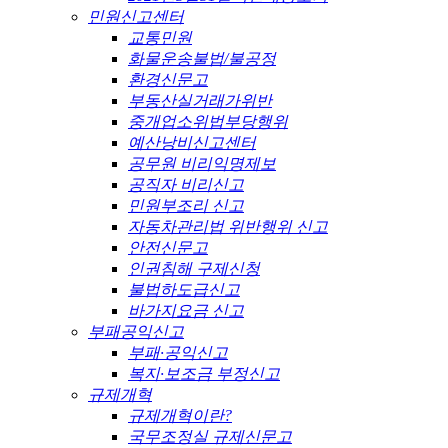
민원신고센터
교통민원
화물운송불법/불공정
환경신문고
부동산실거래가위반
중개업소위법부당행위
예산낭비신고센터
공무원 비리익명제보
공직자 비리신고
민원부조리 신고
자동차관리법 위반행위 신고
안전신문고
인권침해 구제신청
불법하도급신고
바가지요금 신고
부패공익신고
부패·공익신고
복지·보조금 부정신고
규제개혁
규제개혁이란?
국무조정실 규제신문고