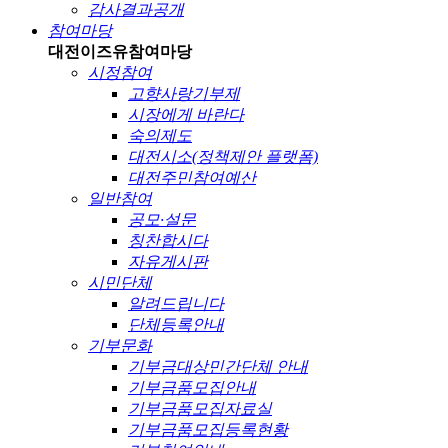
감사결과공개
참여마당
대전이즈유
참여마당
시정참여
고향사랑기부제
시장에게 바란다
숙의제도
대전시소(정책제안 플랫폼)
대전주민참여예산
일반참여
공모·설문
칭찬합시다
자유게시판
시민단체
알려드립니다
단체등록안내
기부문화
기부금대상민간단체 안내
기부금품모집안내
기부금품모집자료실
기부금품모집등록현황