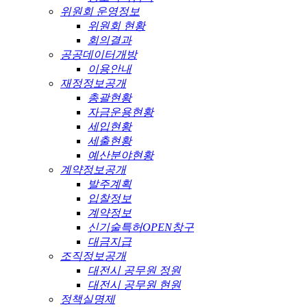
위원회 운영정보
위원회 현황
회의결과
공공데이터개방
이용안내
재정정보공개
총괄현황
자금운용현황
세입현황
세출현황
예산분야현황
계약정보공개
발주계획
입찰정보
계약정보
신기술특허OPEN창구
대금지급
조직정보공개
대전시 공무원 정원
대전시 공무원 현원
정책실명제