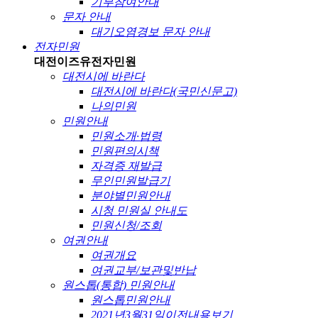
기부참여안내
문자 안내
대기오염경보 문자 안내
전자민원
대전이즈유
전자민원
대전시에 바란다
대전시에 바란다(국민신문고)
나의민원
민원안내
민원소개·법령
민원편의시책
자격증 재발급
무인민원발급기
분야별민원안내
시청 민원실 안내도
민원신청/조회
여권안내
여권개요
여권교부/보관및반납
원스톱(통합) 민원안내
원스톱민원안내
2021년3월31일이전내용보기