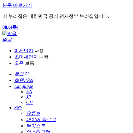
본문 바로가기
이 누리집은 대한민국 공식 전자정부 누리집입니다.
08.6(목)
맑음
미세먼지
나쁨
초미세먼지
나쁨
오존
보통
로그인
회원가입
Language
EN
JP
CH
SNS
유튜브
네이버 블로그
페이스북
인스타그램