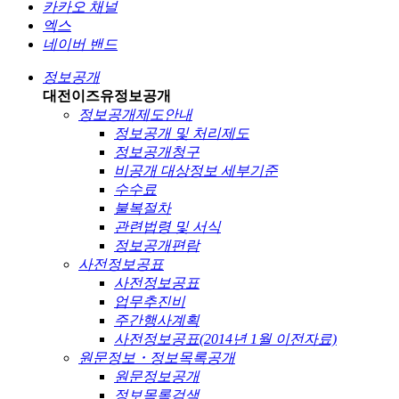
카카오 채널
엑스
네이버 밴드
정보공개
대전이즈유
정보공개
정보공개제도안내
정보공개 및 처리제도
정보공개청구
비공개 대상정보 세부기준
수수료
불복절차
관련법령 및 서식
정보공개편람
사전정보공표
사전정보공표
업무추진비
주간행사계획
사전정보공표(2014년 1월 이전자료)
원문정보・정보목록공개
원문정보공개
정보목록검색