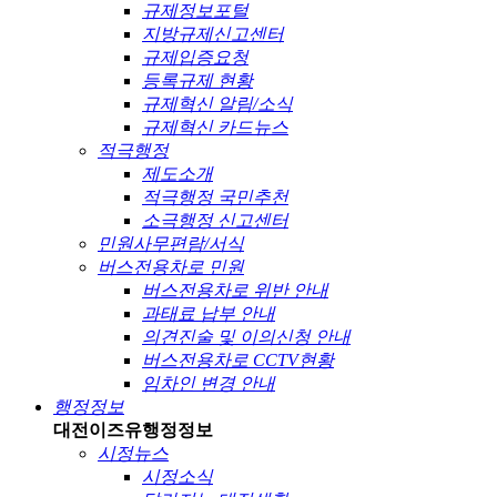
규제정보포털
지방규제신고센터
규제입증요청
등록규제 현황
규제혁신 알림/소식
규제혁신 카드뉴스
적극행정
제도소개
적극행정 국민추천
소극행정 신고센터
민원사무편람/서식
버스전용차로 민원
버스전용차로 위반 안내
과태료 납부 안내
의견진술 및 이의신청 안내
버스전용차로 CCTV현황
임차인 변경 안내
행정정보
대전이즈유
행정정보
시정뉴스
시정소식