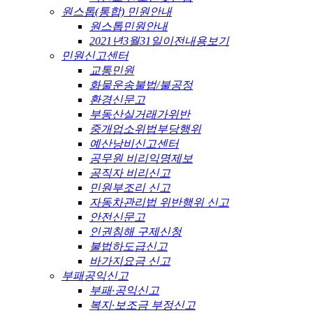
원스톱(통합) 민원안내
원스톱민원안내
2021년3월31일이전내용보기
민원신고센터
교통민원
화물운송불법/불공정
환경신문고
부동산실거래가위반
중개업소위법부당행위
예산낭비신고센터
공무원 비리익명제보
공직자 비리신고
민원부조리 신고
자동차관리법 위반행위 신고
안전신문고
인권침해 구제신청
불법하도급신고
바가지요금 신고
부패공익신고
부패·공익신고
복지·보조금 부정신고