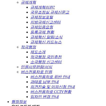
규제개혁
규제개혁이란?
국무조정실 규제신문고
규제정보포털
지방규제신고센터
규제입증요청
등록규제 현황
규제혁신 알림/소식
규제혁신 카드뉴스
적극행정
제도소개
적극행정 국민추천
소극행정 신고센터
민원사무편람/서식
버스전용차로 민원
버스전용차로 위반 안내
과태료 납부 안내
의견진술 및 이의신청 안내
버스전용차로 CCTV현황
임차인 변경 안내
행정정보