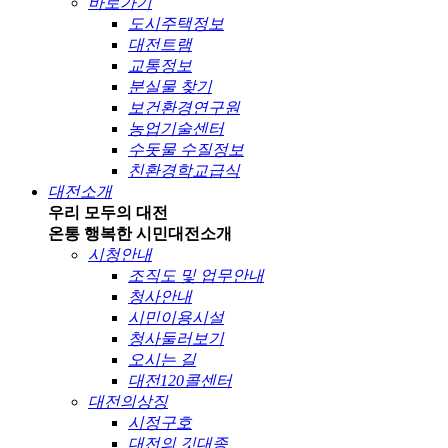
바로가기
도시주택정보
대전트램
교통정보
분실물 찾기
보건환경연구원
농업기술센터
수돗물 수질정보
친환경학교급식
대전소개
우리 모두의 대전
온통 행복한 시민
대전소개
시청안내
조직도 및 업무안내
청사안내
시민이용시설
청사둘러보기
오시는 길
대전120콜센터
대전의상징
시정구호
대전의 깃대종