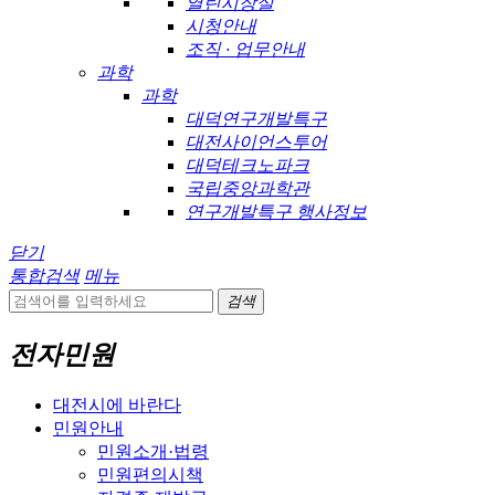
열린시장실
시청안내
조직 · 업무안내
과학
과학
대덕연구개발특구
대전사이언스투어
대덕테크노파크
국립중앙과학관
연구개발특구 행사정보
닫기
통합검색
메뉴
검색
전자민원
대전시에 바란다
민원안내
민원소개·법령
민원편의시책