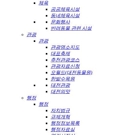
체육
공공체육시설
동네체육시설
문화행사
반려동물 관련 시설
관광
관광
관광명소지도
대표축제
추천관광코스
관광자료신청
오월드(대전동물원)
한밭수목원
대전관광
대전의맛
행정
행정
자치법규
규제개혁
행정정보목록
행정자료실