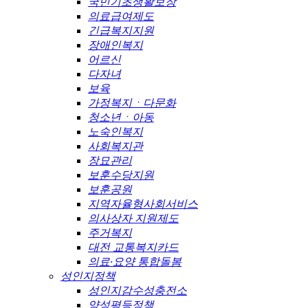
국민기초생활보장
의료급여제도
긴급복지지원
장애인복지
어르신
다자녀
보육
가정복지ㆍ다문화
청소년ㆍ아동
노숙인복지
사회복지관
장묘관리
보훈수당지원
보훈공원
지역자율형사회서비스
의사상자 지원제도
주거복지
대전 교통복지카드
의료·요양 통합돌봄
성인지정책
성인지감수성충전소
양성평등정책