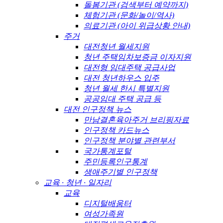
돌봄기관 (검색부터 예약까지)
체험기관 (문화/놀이/역사)
의료기관 (아이 위급상황 안내)
주거
대전청년 월세지원
청년 주택임차보증금 이자지원
대전형 임대주택 공급사업
대전 청년하우스 입주
청년 월세 한시 특별지원
공공임대 주택 공급 등
대전 인구정책 뉴스
만남결혼육아주거 브리핑자료
인구정책 카드뉴스
인구정책 분야별 관련부서
국가통계포털
주민등록인구통계
생애주기별 인구정책
교육 · 청년 · 일자리
교육
디지털배움터
여성가족원