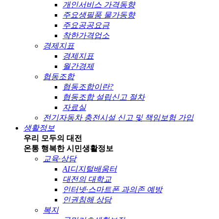
개인서비스 가격동향
주요생필품 물가동향
주요공공요금
착한가격업소
경제지표
경제지표
월간경제
협동조합
협동조합이란?
협동조합 설립신고 절차
자료실
전기자동차 충전시설 신고 및 책임보험 가입
생활정보
우리 모두의 대전
온통 행복한 시민
생활정보
교육·상담
AI디지털배움터
대전의 대학교
인터넷·스마트폰 과의존 예방
인권침해 상담
복지