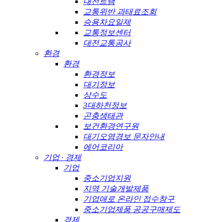
대전트램
교통위반 과태료조회
승용차요일제
교통정보센터
대전교통공사
환경
환경
환경정보
대기정보
상수도
3대하천정보
곤충생태관
보건환경연구원
대기오염경보 문자안내
에어코리아
기업 · 경제
기업
중소기업지원
지역 기술개발제품
기업애로 온라인 접수창구
중소기업제품 공공구매제도
경제