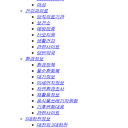
여성
건강과의료
당직의료기관
보건소
예방접종
산모지원
생활건강
관련사이트
당번약국
환경정보
환경정책
물순환회복
대기정보
미세먼지정보
자연환경조사
재활용정보
음식물쓰레기자원화
기후변화대응
관련사이트
3대하천정보
대전의 3대하천