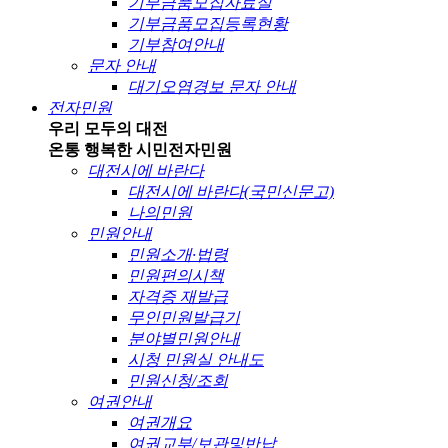
기부금품모집자료실
기부금품모집등록현황
기부참여안내
문자 안내
대기오염경보 문자 안내
전자민원
우리 모두의 대전
온통 행복한 시민
전자민원
대전시에 바란다
대전시에 바란다(국민신문고)
나의민원
민원안내
민원소개·법령
민원편의시책
자격증 재발급
무인민원발급기
분야별민원안내
시청 민원실 안내도
민원신청/조회
여권안내
여권개요
여권교부/보관및반납