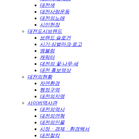
대전색
대전사랑운동
대전의노래
시민헌장
대전도시브랜드
브랜드 슬로건
시기·심벌마크·로고
엠블럼
캐릭터
대전의 꽃·나무·새
대전 홍보영상
대전의현황
자연환경
행정구역
대전의지명
사이버역사관
대전의역사
대전의연혁
대전의인물
시정ㆍ경제ㆍ환경백서
대전찰칵