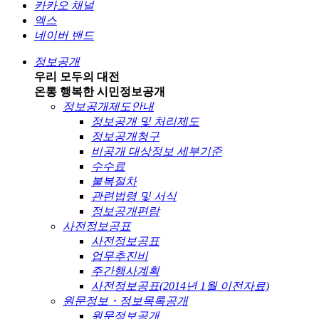
카카오 채널
엑스
네이버 밴드
정보공개
우리 모두의 대전
온통 행복한 시민
정보공개
정보공개제도안내
정보공개 및 처리제도
정보공개청구
비공개 대상정보 세부기준
수수료
불복절차
관련법령 및 서식
정보공개편람
사전정보공표
사전정보공표
업무추진비
주간행사계획
사전정보공표(2014년 1월 이전자료)
원문정보・정보목록공개
원문정보공개