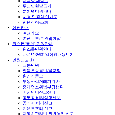
자격증 재발급
무인민원발급기
분야별민원안내
시청 민원실 안내도
민원신청/조회
여권안내
여권개요
여권교부/보관및반납
원스톱(통합) 민원안내
원스톱민원안내
2021년3월31일이전내용보기
민원신고센터
교통민원
화물운송불법/불공정
환경신문고
부동산실거래가위반
중개업소위법부당행위
예산낭비신고센터
공무원 비리익명제보
공직자 비리신고
민원부조리 신고
자동차관리법 위반행위 신고