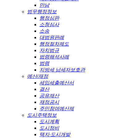
만남
법무행정정보
행정심판
소청심사
소송
대법원판례
행정절차제도
자치법규
법령해석사례
법령
지방세 납세자보호관
예산/재정
세입세출예산서
결산
공유재산
재정공시
주민참여예산제
도시주택정보
도시계획
도시정비
택지·도시개발