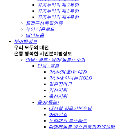
공공누리의 제 2유형
공공누리의 제 3유형
공공누리의 제 4유형
웹접근성품질인증
뷰어 다운로드
배너모음
분야별정보
우리 모두의 대전
온통 행복한 시민
분야별정보
만남 · 결혼 · 육아(돌봄) · 주거
만남 · 결혼
만남-연(連) In 대전
만남-빛이나는 HOLO
결혼장려금
임신지원
출산지원
육아(돌봄)
대전형 양육기본수당
아이건강
우리대전 북스타트
다함께돌봄 원스톱통합지원센터