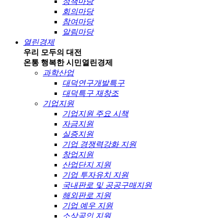
정책마당
회의마당
참여마당
알림마당
열린경제
우리 모두의 대전
온통 행복한 시민
열린경제
과학산업
대덕연구개발특구
대덕특구 재창조
기업지원
기업지원 주요 시책
자금지원
실증지원
기업 경쟁력강화 지원
창업지원
산업단지 지원
기업 투자유치 지원
국내판로 및 공공구매지원
해외판로 지원
기업 예우 지원
소상공인 지원