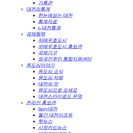
기록관
대전의통계
한눈에보는 대전
통계자료
e-대전통계
국제협력
자매우호도시
자매우호도시 홍보관
국제기구
외국인주민 통합지원센터
원도심이야기
원도심 소식
원도심 자랑
대전의 맛
원도심으로 오세요
대전스카이로드 운영
온라인 홍보관
Story대전
월간 대전이즈유
핫뉴스
시정카드뉴스