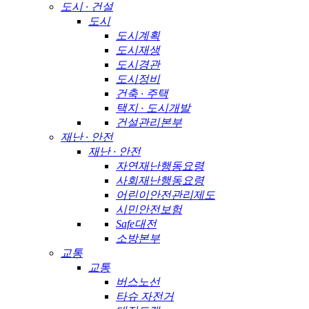
도시 · 건설
도시
도시계획
도시재생
도시경관
도시정비
건축 · 주택
택지 · 도시개발
건설관리본부
재난 · 안전
재난 · 안전
자연재난행동요령
사회재난행동요령
어린이안전관리제도
시민안전보험
Safe대전
소방본부
교통
교통
버스노선
타슈 자전거