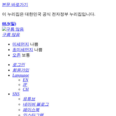
본문 바로가기
이 누리집은 대한민국 공식 전자정부 누리집입니다.
08.9(일)
구름 많음
미세먼지
나쁨
초미세먼지
나쁨
오존
보통
로그인
회원가입
Language
EN
JP
CH
SNS
유튜브
네이버 블로그
페이스북
인스타그램