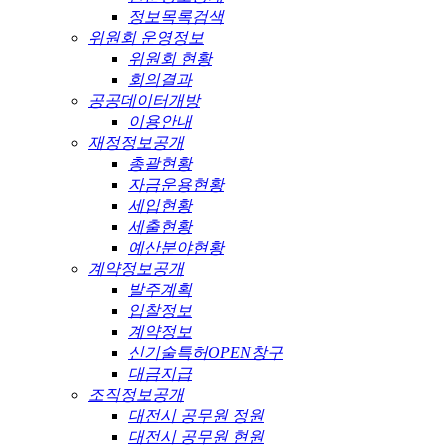
정보목록검색
위원회 운영정보
위원회 현황
회의결과
공공데이터개방
이용안내
재정정보공개
총괄현황
자금운용현황
세입현황
세출현황
예산분야현황
계약정보공개
발주계획
입찰정보
계약정보
신기술특허OPEN창구
대금지급
조직정보공개
대전시 공무원 정원
대전시 공무원 현원