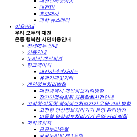
대전인터넷방송
대전TV
홍보대사
과학 뉴스레터
이용안내
우리 모두의 대전
온통 행복한 시민
이용안내
전체메뉴 안내
이용안내
누리집 개선의견
링크페이지
대전시관련사이트
유관기관및기타
개인정보처리방침
대전광역시 개인정보처리방침
장기미접속회원 자동탈퇴사전안내
고정형·이동형 영상정보처리기기 운영·관리 방침
고정형 영상정보처리기기 운영·관리방침
이동형 영상정보처리기기 운영·관리 방침
저작권정책
공공누리유형
공공누리의 제 1유형