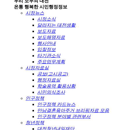
우리 모두의 대전
온통 행복한 시민
행정정보
시정뉴스
시정소식
달라지는 대전생활
보도자료
보도해명자료
행사안내
입찰정보
타기관소식
주요업무계획
시정자료실
공보(고시공고)
행정자료실
학술용역 활용상황
시민의식조사
인구정책
인구정책 카드뉴스
만남결혼육아주거 브리핑자료 모음
인구정책 분야별 관련부서
청년정책
대전청년내일재단