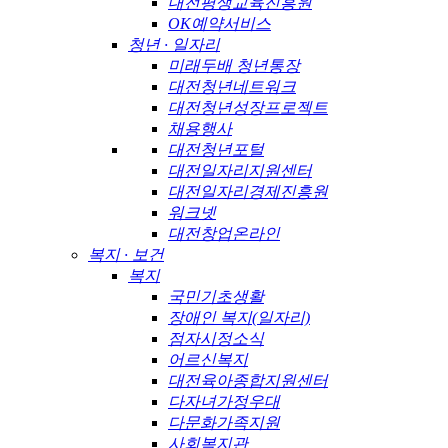
대전평생교육진흥원
OK예약서비스
청년 · 일자리
미래두배 청년통장
대전청년네트워크
대전청년성장프로젝트
채용행사
대전청년포털
대전일자리지원센터
대전일자리경제진흥원
워크넷
대전창업온라인
복지 · 보건
복지
국민기초생활
장애인 복지(일자리)
점자시정소식
어르신복지
대전육아종합지원센터
다자녀가정우대
다문화가족지원
사회복지관