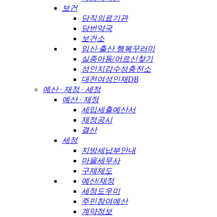
보건
당직의료기관
당번약국
보건소
임신·출산 행복꾸러미
실종아동/어르신찾기
성인지감수성충전소
대전여성인재DB
예산 · 재정 · 세정
예산 · 재정
세입세출예산서
재정공시
결산
세정
지방세납부안내
마을세무사
구제제도
예산/재정
세정도우미
주민참여예산
계약정보