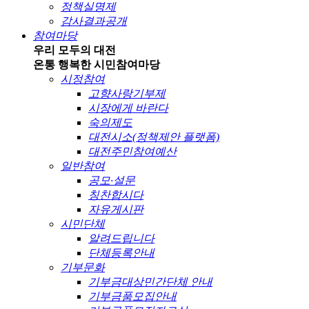
정책실명제
감사결과공개
참여마당
우리 모두의 대전
온통 행복한 시민
참여마당
시정참여
고향사랑기부제
시장에게 바란다
숙의제도
대전시소(정책제안 플랫폼)
대전주민참여예산
일반참여
공모·설문
칭찬합시다
자유게시판
시민단체
알려드립니다
단체등록안내
기부문화
기부금대상민간단체 안내
기부금품모집안내