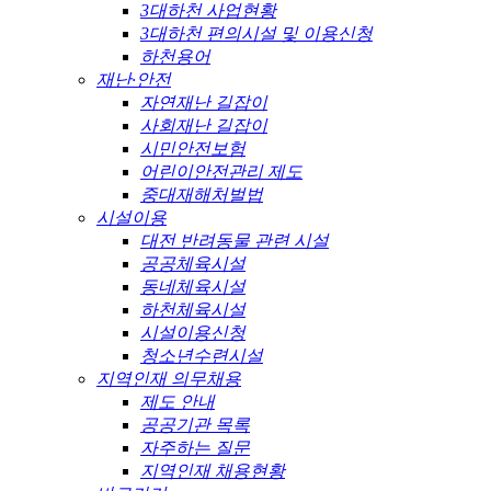
3대하천 사업현황
3대하천 편의시설 및 이용신청
하천용어
재난·안전
자연재난 길잡이
사회재난 길잡이
시민안전보험
어린이안전관리 제도
중대재해처벌법
시설이용
대전 반려동물 관련 시설
공공체육시설
동네체육시설
하천체육시설
시설이용신청
청소년수련시설
지역인재 의무채용
제도 안내
공공기관 목록
자주하는 질문
지역인재 채용현황