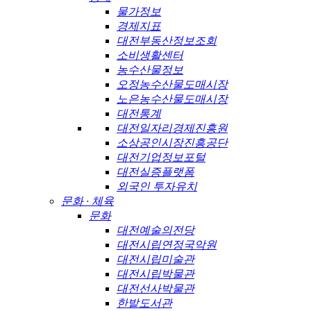
물가정보
경제지표
대전부동산정보조회
소비생활센터
농수산물정보
오정농수산물도매시장
노은농수산물도매시장
대전통계
대전일자리경제진흥원
소상공인시장진흥공단
대전기업정보포털
대전실증플랫폼
외국인 투자유치
문화 · 체육
문화
대전예술의전당
대전시립연정국악원
대전시립미술관
대전시립박물관
대전선사박물관
한밭도서관