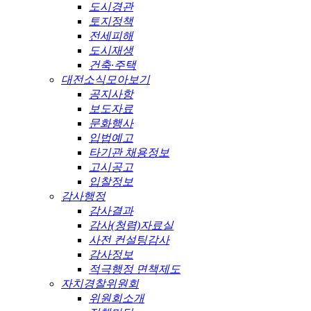
도시경관
토지정책
전세피해
도시재생
건축·주택
대전소식모아보기
공지사항
보도자료
문화행사
입법예고
타기관 채용정보
고시공고
입찰정보
감사행정
감사결과
감사(청렴)자료실
사전 컨설팅감사
감사정보
적극행정 면책제도
자치경찰위원회
위원회소개