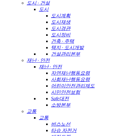
도시 · 건설
도시
도시계획
도시재생
도시경관
도시정비
건축 · 주택
택지 · 도시개발
건설관리본부
재난 · 안전
재난 · 안전
자연재난행동요령
사회재난행동요령
어린이안전관리제도
시민안전보험
Safe대전
소방본부
교통
교통
버스노선
타슈 자전거