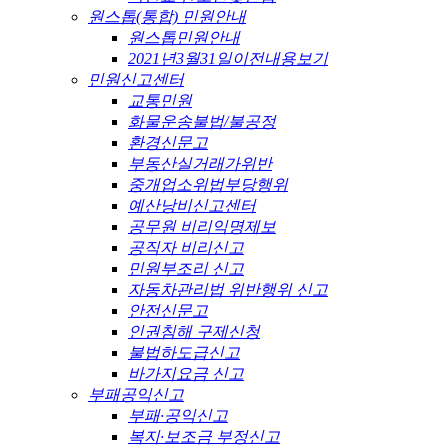
원스톱(통합) 민원안내
원스톱민원안내
2021년3월31일이전내용보기
민원신고센터
교통민원
화물운송불법/불공정
환경신문고
부동산실거래가위반
중개업소위법부당행위
예산낭비신고센터
공무원 비리익명제보
공직자 비리신고
민원부조리 신고
자동차관리법 위반행위 신고
안전신문고
인권침해 구제신청
불법하도급신고
바가지요금 신고
부패공익신고
부패·공익신고
복지·보조금 부정신고