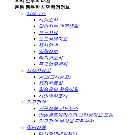
우리 모두의 대전
온통 행복한 시민
행정정보
시정뉴스
시정소식
달라지는 대전생활
보도자료
보도해명자료
행사안내
입찰정보
타기관소식
주요업무계획
시정자료실
공보(고시공고)
행정자료실
학술용역 활용상황
시민의식조사
인구정책
인구정책 카드뉴스
만남결혼육아주거 브리핑자료 모음
인구정책 분야별 관련부서
청년정책
대전청년내일재단