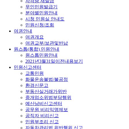
자격증 재발급
무인민원발급기
분야별민원안내
시청 민원실 안내도
민원신청/조회
여권안내
여권개요
여권교부/보관및반납
원스톱(통합) 민원안내
원스톱민원안내
2021년3월31일이전내용보기
민원신고센터
교통민원
화물운송불법/불공정
환경신문고
부동산실거래가위반
중개업소위법부당행위
예산낭비신고센터
공무원 비리익명제보
공직자 비리신고
민원부조리 신고
자동차관리법 위반행위 신고