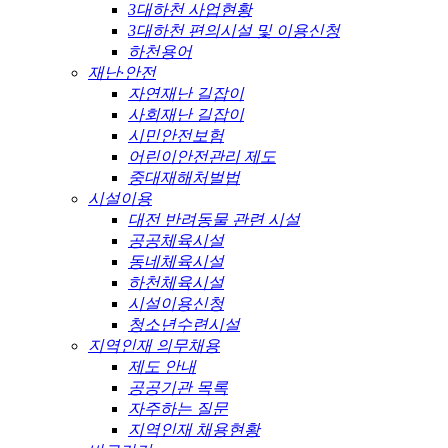
3대하천 사업현황
3대하천 편의시설 및 이용신청
하천용어
재난·안전
자연재난 길잡이
사회재난 길잡이
시민안전보험
어린이안전관리 제도
중대재해처벌법
시설이용
대전 반려동물 관련 시설
공공체육시설
동네체육시설
하천체육시설
시설이용신청
청소년수련시설
지역인재 의무채용
제도 안내
공공기관 목록
자주하는 질문
지역인재 채용현황