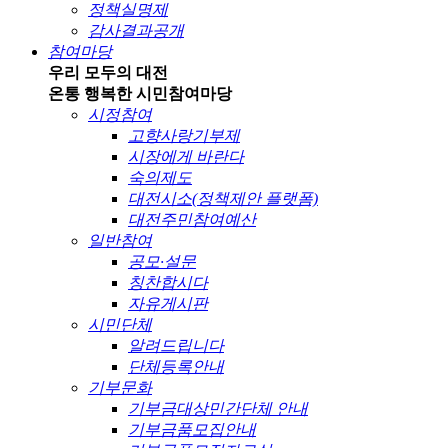
정책실명제
감사결과공개
참여마당
우리 모두의 대전
온통 행복한 시민
참여마당
시정참여
고향사랑기부제
시장에게 바란다
숙의제도
대전시소(정책제안 플랫폼)
대전주민참여예산
일반참여
공모·설문
칭찬합시다
자유게시판
시민단체
알려드립니다
단체등록안내
기부문화
기부금대상민간단체 안내
기부금품모집안내