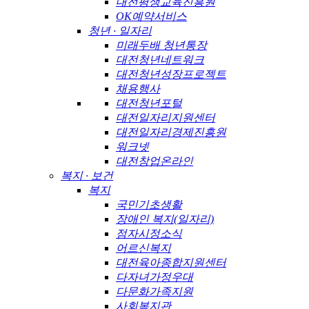
대전평생교육진흥원
OK예약서비스
청년 · 일자리
미래두배 청년통장
대전청년네트워크
대전청년성장프로젝트
채용행사
대전청년포털
대전일자리지원센터
대전일자리경제진흥원
워크넷
대전창업온라인
복지 · 보건
복지
국민기초생활
장애인 복지(일자리)
점자시정소식
어르신복지
대전육아종합지원센터
다자녀가정우대
다문화가족지원
사회복지관