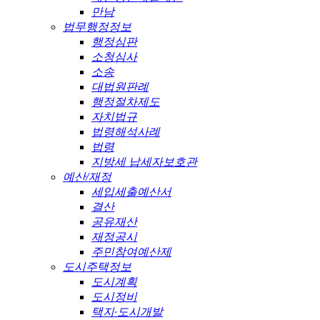
만남
법무행정정보
행정심판
소청심사
소송
대법원판례
행정절차제도
자치법규
법령해석사례
법령
지방세 납세자보호관
예산/재정
세입세출예산서
결산
공유재산
재정공시
주민참여예산제
도시주택정보
도시계획
도시정비
택지·도시개발