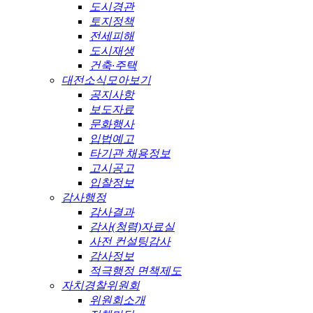
도시경관
토지정책
전세피해
도시재생
건축·주택
대전소식모아보기
공지사항
보도자료
문화행사
입법예고
타기관 채용정보
고시공고
입찰정보
감사행정
감사결과
감사(청렴)자료실
사전 컨설팅감사
감사정보
적극행정 면책제도
자치경찰위원회
위원회소개