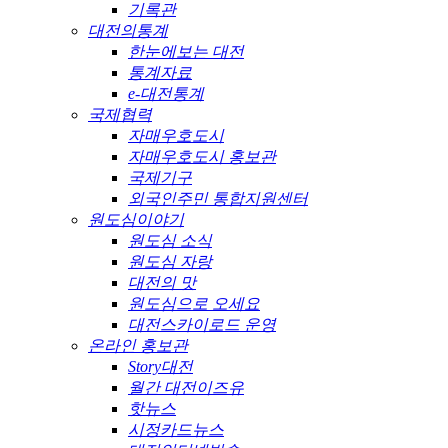
기록관
대전의통계
한눈에보는 대전
통계자료
e-대전통계
국제협력
자매우호도시
자매우호도시 홍보관
국제기구
외국인주민 통합지원센터
원도심이야기
원도심 소식
원도심 자랑
대전의 맛
원도심으로 오세요
대전스카이로드 운영
온라인 홍보관
Story대전
월간 대전이즈유
핫뉴스
시정카드뉴스