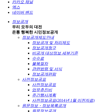
카카오 채널
엑스
네이버 밴드
정보공개
우리 모두의 대전
온통 행복한 시민
정보공개
정보공개제도안내
정보공개 및 처리제도
정보공개청구
비공개 대상정보 세부기준
수수료
불복절차
관련법령 및 서식
정보공개편람
사전정보공표
사전정보공표
업무추진비
주간행사계획
사전정보공표(2014년 1월 이전자료)
원문정보・정보목록공개
원문정보공개