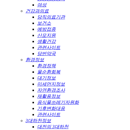
여성
건강과의료
당직의료기관
보건소
예방접종
산모지원
생활건강
관련사이트
당번약국
환경정보
환경정책
물순환회복
대기정보
미세먼지정보
자연환경조사
재활용정보
음식물쓰레기자원화
기후변화대응
관련사이트
3대하천정보
대전의 3대하천