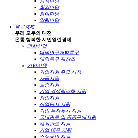
정책마당
회의마당
참여마당
알림마당
열린경제
우리 모두의 대전
온통 행복한 시민
열린경제
과학산업
대덕연구개발특구
대덕특구 재창조
기업지원
기업지원 주요 시책
자금지원
실증지원
기업 경쟁력강화 지원
창업지원
산업단지 지원
기업 투자유치 지원
국내판로 및 공공구매지원
해외판로 지원
기업 예우 지원
소상공인 지원