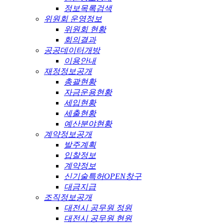
정보목록검색
위원회 운영정보
위원회 현황
회의결과
공공데이터개방
이용안내
재정정보공개
총괄현황
자금운용현황
세입현황
세출현황
예산분야현황
계약정보공개
발주계획
입찰정보
계약정보
신기술특허OPEN창구
대금지급
조직정보공개
대전시 공무원 정원
대전시 공무원 현원