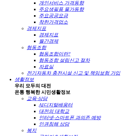
개인서비스 가격동향
주요생필품 물가동향
주요공공요금
착한가격업소
경제지표
경제지표
월간경제
협동조합
협동조합이란?
협동조합 설립신고 절차
자료실
전기자동차 충전시설 신고 및 책임보험 가입
생활정보
우리 모두의 대전
온통 행복한 시민
생활정보
교육·상담
AI디지털배움터
대전의 대학교
인터넷·스마트폰 과의존 예방
인권침해 상담
복지