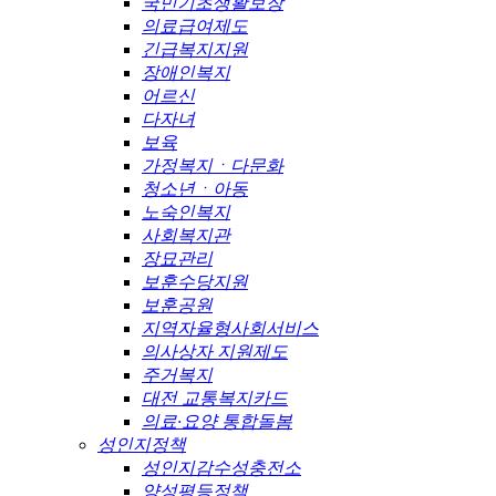
국민기초생활보장
의료급여제도
긴급복지지원
장애인복지
어르신
다자녀
보육
가정복지ㆍ다문화
청소년ㆍ아동
노숙인복지
사회복지관
장묘관리
보훈수당지원
보훈공원
지역자율형사회서비스
의사상자 지원제도
주거복지
대전 교통복지카드
의료·요양 통합돌봄
성인지정책
성인지감수성충전소
양성평등정책