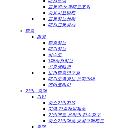
대전트램
교통위반 과태료조회
승용차요일제
교통정보센터
대전교통공사
환경
환경
환경정보
대기정보
상수도
3대하천정보
곤충생태관
보건환경연구원
대기오염경보 문자안내
에어코리아
기업 · 경제
기업
중소기업지원
지역 기술개발제품
기업애로 온라인 접수창구
중소기업제품 공공구매제도
경제