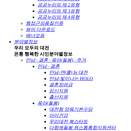
공공누리의 제 2유형
공공누리의 제 3유형
공공누리의 제 4유형
웹접근성품질인증
뷰어 다운로드
배너모음
분야별정보
우리 모두의 대전
온통 행복한 시민
분야별정보
만남 · 결혼 · 육아(돌봄) · 주거
만남 · 결혼
만남-연(連) In 대전
만남-빛이나는 HOLO
결혼장려금
임신지원
출산지원
육아(돌봄)
대전형 양육기본수당
아이건강
우리대전 북스타트
다함께돌봄 원스톱통합지원센터