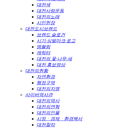
대전색
대전사랑운동
대전의노래
시민헌장
대전도시브랜드
브랜드 슬로건
시기·심벌마크·로고
엠블럼
캐릭터
대전의 꽃·나무·새
대전 홍보영상
대전의현황
자연환경
행정구역
대전의지명
사이버역사관
대전의역사
대전의연혁
대전의인물
시정ㆍ경제ㆍ환경백서
대전찰칵