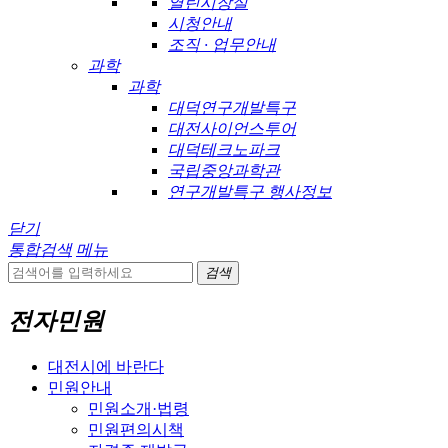
열린시장실
시청안내
조직 · 업무안내
과학
과학
대덕연구개발특구
대전사이언스투어
대덕테크노파크
국립중앙과학관
연구개발특구 행사정보
닫기
통합검색
메뉴
검색
전자민원
대전시에 바란다
민원안내
민원소개·법령
민원편의시책