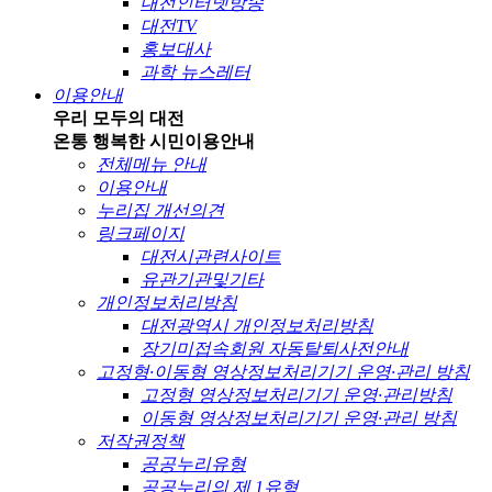
대전인터넷방송
대전TV
홍보대사
과학 뉴스레터
이용안내
우리 모두의 대전
온통 행복한 시민
이용안내
전체메뉴 안내
이용안내
누리집 개선의견
링크페이지
대전시관련사이트
유관기관및기타
개인정보처리방침
대전광역시 개인정보처리방침
장기미접속회원 자동탈퇴사전안내
고정형·이동형 영상정보처리기기 운영·관리 방침
고정형 영상정보처리기기 운영·관리방침
이동형 영상정보처리기기 운영·관리 방침
저작권정책
공공누리유형
공공누리의 제 1유형