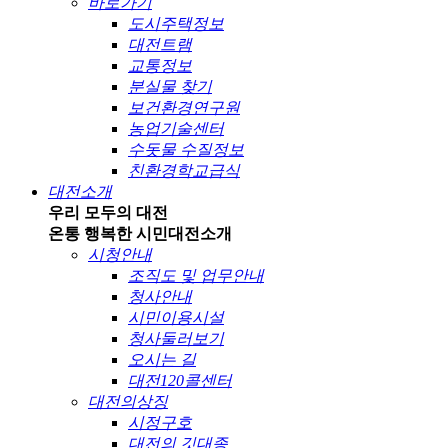
바로가기
도시주택정보
대전트램
교통정보
분실물 찾기
보건환경연구원
농업기술센터
수돗물 수질정보
친환경학교급식
대전소개
우리 모두의 대전
온통 행복한 시민
대전소개
시청안내
조직도 및 업무안내
청사안내
시민이용시설
청사둘러보기
오시는 길
대전120콜센터
대전의상징
시정구호
대전의 깃대종