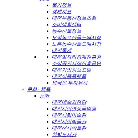
물가정보
경제지표
대전부동산정보조회
소비생활센터
농수산물정보
오정농수산물도매시장
노은농수산물도매시장
대전통계
대전일자리경제진흥원
소상공인시장진흥공단
대전기업정보포털
대전실증플랫폼
외국인 투자유치
문화 · 체육
문화
대전예술의전당
대전시립연정국악원
대전시립미술관
대전시립박물관
대전선사박물관
한밭도서관