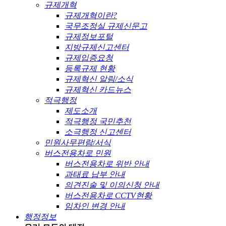
규제개혁
규제개혁이란?
국무조정실 규제신문고
규제정보포털
지방규제신고센터
규제입증요청
등록규제 현황
규제혁신 알림/소식
규제혁신 카드뉴스
적극행정
제도소개
적극행정 국민추천
소극행정 신고센터
민원사무편람/서식
버스전용차로 민원
버스전용차로 위반 안내
과태료 납부 안내
의견진술 및 이의신청 안내
버스전용차로 CCTV현황
임차인 변경 안내
행정정보