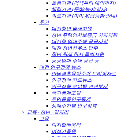
돌봄기관 (검색부터 예약까지)
체험기관 (문화/놀이/역사)
의료기관 (아이 위급상황 안내)
주거
대전청년 월세지원
청년 주택임차보증금 이자지원
대전형 임대주택 공급사업
대전 청년하우스 입주
청년 월세 한시 특별지원
공공임대 주택 공급 등
대전 인구정책 뉴스
만남결혼육아주거 브리핑자료
인구정책 카드뉴스
인구정책 분야별 관련부서
국가통계포털
주민등록인구통계
생애주기별 인구정책
교육 · 청년 · 일자리
교육
디지털배움터
여성가족원