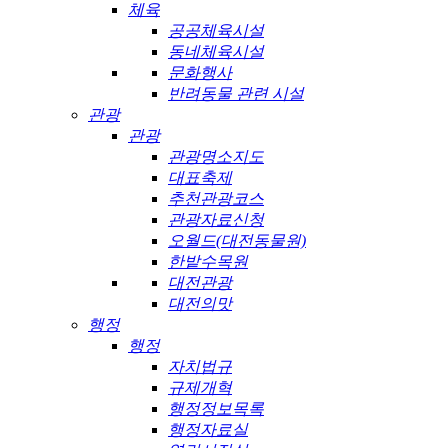
체육
공공체육시설
동네체육시설
문화행사
반려동물 관련 시설
관광
관광
관광명소지도
대표축제
추천관광코스
관광자료신청
오월드(대전동물원)
한밭수목원
대전관광
대전의맛
행정
행정
자치법규
규제개혁
행정정보목록
행정자료실