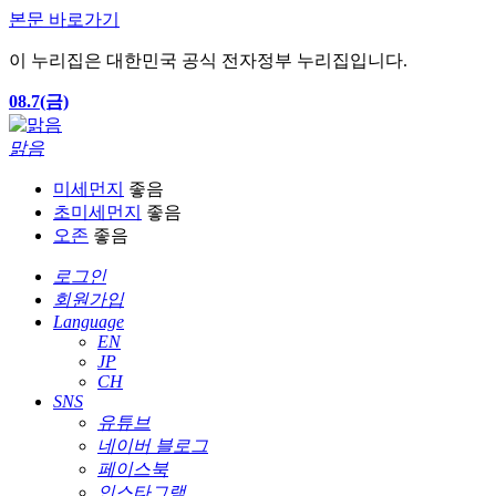
본문 바로가기
이 누리집은 대한민국 공식 전자정부 누리집입니다.
08.7(금)
맑음
미세먼지
좋음
초미세먼지
좋음
오존
좋음
로그인
회원가입
Language
EN
JP
CH
SNS
유튜브
네이버 블로그
페이스북
인스타그램