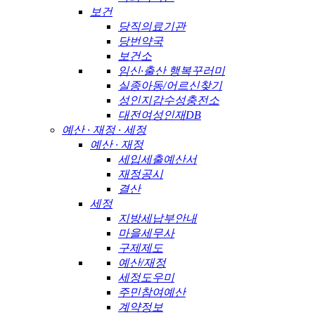
보건
당직의료기관
당번약국
보건소
임신·출산 행복꾸러미
실종아동/어르신찾기
성인지감수성충전소
대전여성인재DB
예산 · 재정 · 세정
예산 · 재정
세입세출예산서
재정공시
결산
세정
지방세납부안내
마을세무사
구제제도
예산/재정
세정도우미
주민참여예산
계약정보