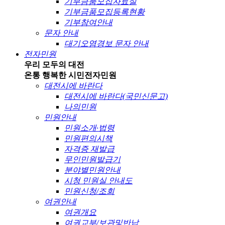
기부금품모집자료실
기부금품모집등록현황
기부참여안내
문자 안내
대기오염경보 문자 안내
전자민원
우리 모두의 대전
온통 행복한 시민
전자민원
대전시에 바란다
대전시에 바란다(국민신문고)
나의민원
민원안내
민원소개·법령
민원편의시책
자격증 재발급
무인민원발급기
분야별민원안내
시청 민원실 안내도
민원신청/조회
여권안내
여권개요
여권교부/보관및반납