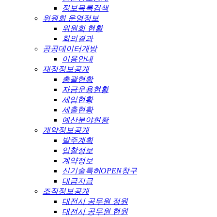
정보목록검색
위원회 운영정보
위원회 현황
회의결과
공공데이터개방
이용안내
재정정보공개
총괄현황
자금운용현황
세입현황
세출현황
예산분야현황
계약정보공개
발주계획
입찰정보
계약정보
신기술특허OPEN창구
대금지급
조직정보공개
대전시 공무원 정원
대전시 공무원 현원