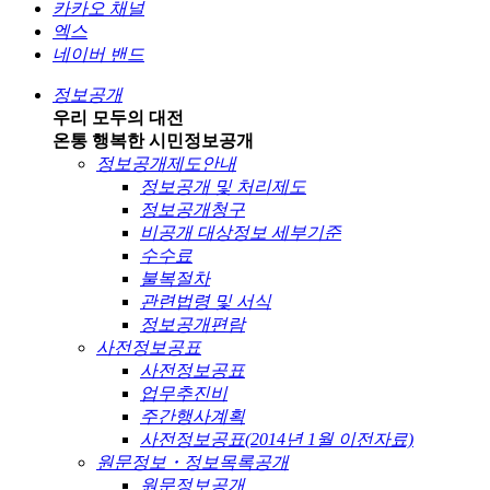
카카오 채널
엑스
네이버 밴드
정보공개
우리 모두의 대전
온통 행복한 시민
정보공개
정보공개제도안내
정보공개 및 처리제도
정보공개청구
비공개 대상정보 세부기준
수수료
불복절차
관련법령 및 서식
정보공개편람
사전정보공표
사전정보공표
업무추진비
주간행사계획
사전정보공표(2014년 1월 이전자료)
원문정보・정보목록공개
원문정보공개