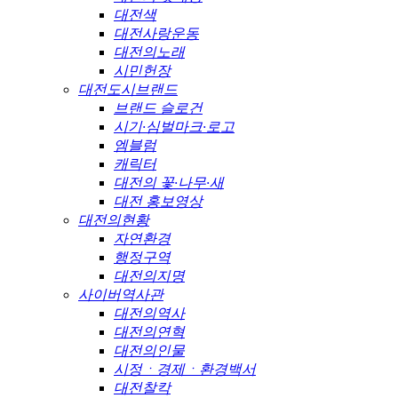
대전색
대전사랑운동
대전의노래
시민헌장
대전도시브랜드
브랜드 슬로건
시기·심벌마크·로고
엠블럼
캐릭터
대전의 꽃·나무·새
대전 홍보영상
대전의현황
자연환경
행정구역
대전의지명
사이버역사관
대전의역사
대전의연혁
대전의인물
시정ㆍ경제ㆍ환경백서
대전찰칵