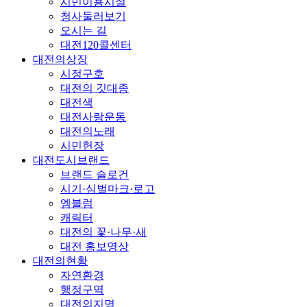
시민이용시설
청사둘러보기
오시는 길
대전120콜센터
대전의상징
시정구호
대전의 깃대종
대전색
대전사랑운동
대전의노래
시민헌장
대전도시브랜드
브랜드 슬로건
시기·심벌마크·로고
엠블럼
캐릭터
대전의 꽃·나무·새
대전 홍보영상
대전의현황
자연환경
행정구역
대전의지명