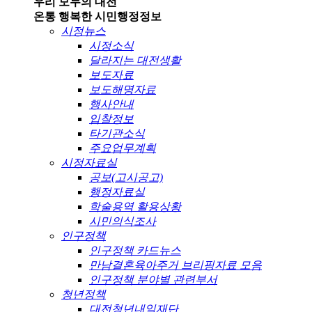
우리 모두의 대전
온통 행복한 시민
행정정보
시정뉴스
시정소식
달라지는 대전생활
보도자료
보도해명자료
행사안내
입찰정보
타기관소식
주요업무계획
시정자료실
공보(고시공고)
행정자료실
학술용역 활용상황
시민의식조사
인구정책
인구정책 카드뉴스
만남결혼육아주거 브리핑자료 모음
인구정책 분야별 관련부서
청년정책
대전청년내일재단