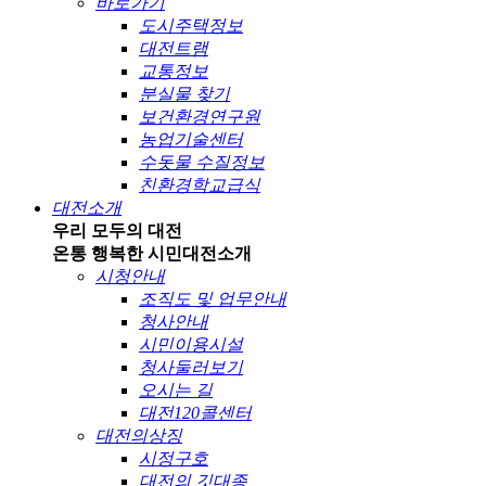
바로가기
도시주택정보
대전트램
교통정보
분실물 찾기
보건환경연구원
농업기술센터
수돗물 수질정보
친환경학교급식
대전소개
우리 모두의 대전
온통 행복한 시민
대전소개
시청안내
조직도 및 업무안내
청사안내
시민이용시설
청사둘러보기
오시는 길
대전120콜센터
대전의상징
시정구호
대전의 깃대종