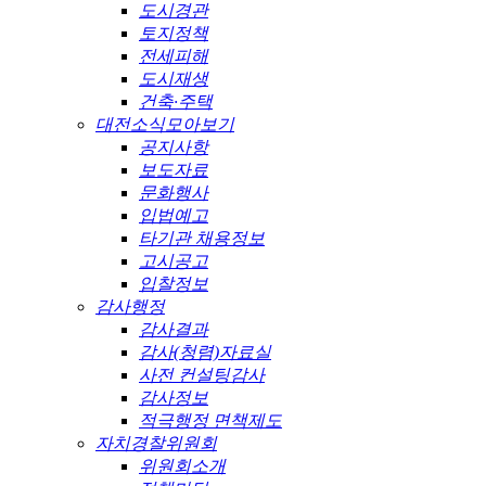
도시경관
토지정책
전세피해
도시재생
건축·주택
대전소식모아보기
공지사항
보도자료
문화행사
입법예고
타기관 채용정보
고시공고
입찰정보
감사행정
감사결과
감사(청렴)자료실
사전 컨설팅감사
감사정보
적극행정 면책제도
자치경찰위원회
위원회소개