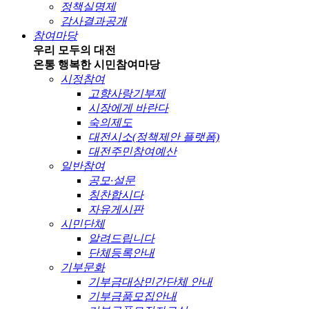
정책실명제
감사결과공개
참여마당
우리 모두의 대전
온통 행복한 시민
참여마당
시정참여
고향사랑기부제
시장에게 바란다
숙의제도
대전시소(정책제안 플랫폼)
대전주민참여예산
일반참여
공모·설문
칭찬합시다
자유게시판
시민단체
알려드립니다
단체등록안내
기부문화
기부금대상민간단체 안내
기부금품모집안내