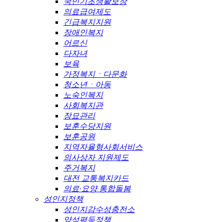
국민기초생활보장
의료급여제도
긴급복지지원
장애인복지
어르신
다자녀
보육
가정복지ㆍ다문화
청소년ㆍ아동
노숙인복지
사회복지관
장묘관리
보훈수당지원
보훈공원
지역자율형사회서비스
의사상자 지원제도
주거복지
대전 교통복지카드
의료·요양 통합돌봄
성인지정책
성인지감수성충전소
양성평등정책