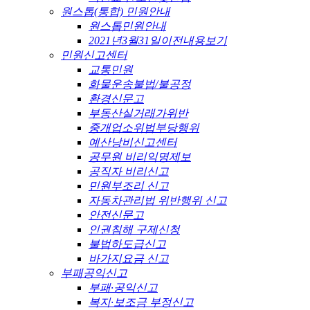
원스톱(통합) 민원안내
원스톱민원안내
2021년3월31일이전내용보기
민원신고센터
교통민원
화물운송불법/불공정
환경신문고
부동산실거래가위반
중개업소위법부당행위
예산낭비신고센터
공무원 비리익명제보
공직자 비리신고
민원부조리 신고
자동차관리법 위반행위 신고
안전신문고
인권침해 구제신청
불법하도급신고
바가지요금 신고
부패공익신고
부패·공익신고
복지·보조금 부정신고