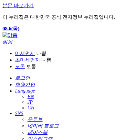
본문 바로가기
이 누리집은 대한민국 공식 전자정부 누리집입니다.
08.6(목)
맑음
미세먼지
나쁨
초미세먼지
나쁨
오존
보통
로그인
회원가입
Language
EN
JP
CH
SNS
유튜브
네이버 블로그
페이스북
인스타그램