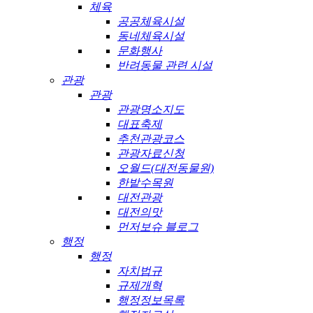
체육
공공체육시설
동네체육시설
문화행사
반려동물 관련 시설
관광
관광
관광명소지도
대표축제
추천관광코스
관광자료신청
오월드(대전동물원)
한밭수목원
대전관광
대전의맛
먼저보슈 블로그
행정
행정
자치법규
규제개혁
행정정보목록