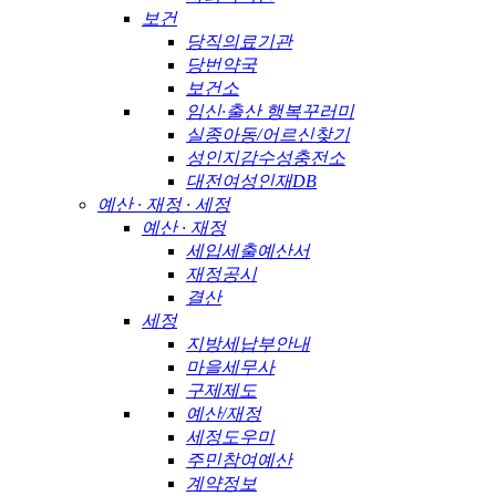
보건
당직의료기관
당번약국
보건소
임신·출산 행복꾸러미
실종아동/어르신찾기
성인지감수성충전소
대전여성인재DB
예산 · 재정 · 세정
예산 · 재정
세입세출예산서
재정공시
결산
세정
지방세납부안내
마을세무사
구제제도
예산/재정
세정도우미
주민참여예산
계약정보