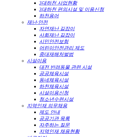
3대하천 사업현황
3대하천 편의시설 및 이용신청
하천용어
재난·안전
자연재난 길잡이
사회재난 길잡이
시민안전보험
어린이안전관리 제도
중대재해처벌법
시설이용
대전 반려동물 관련 시설
공공체육시설
동네체육시설
하천체육시설
시설이용신청
청소년수련시설
지역인재 의무채용
제도 안내
공공기관 목록
자주하는 질문
지역인재 채용현황