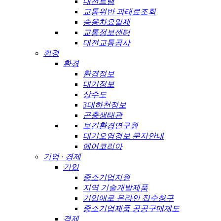
대전트램
교통위반 과태료조회
승용차요일제
교통정보센터
대전교통공사
환경
환경
환경정보
대기정보
상수도
3대하천정보
곤충생태관
보건환경연구원
대기오염경보 문자안내
에어코리아
기업 · 경제
기업
중소기업지원
지역 기술개발제품
기업애로 온라인 접수창구
중소기업제품 공공구매제도
경제