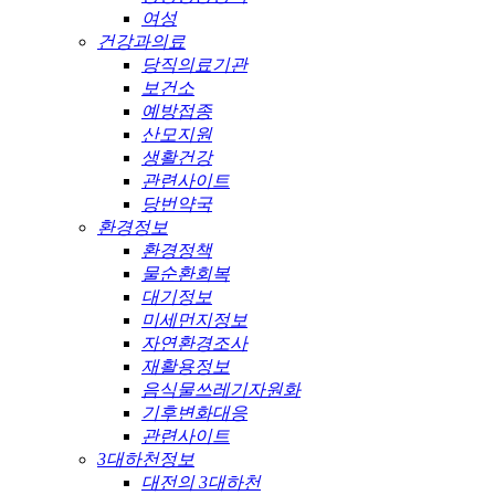
여성
건강과의료
당직의료기관
보건소
예방접종
산모지원
생활건강
관련사이트
당번약국
환경정보
환경정책
물순환회복
대기정보
미세먼지정보
자연환경조사
재활용정보
음식물쓰레기자원화
기후변화대응
관련사이트
3대하천정보
대전의 3대하천