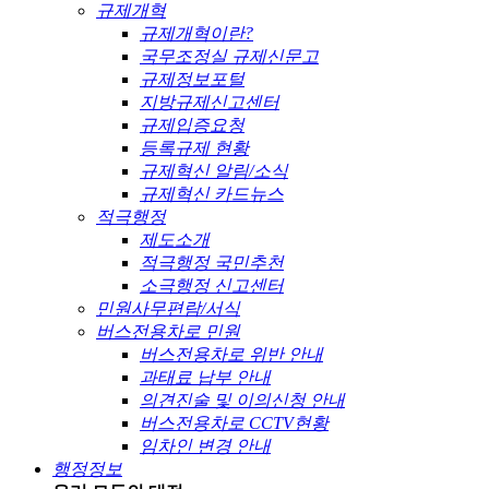
규제개혁
규제개혁이란?
국무조정실 규제신문고
규제정보포털
지방규제신고센터
규제입증요청
등록규제 현황
규제혁신 알림/소식
규제혁신 카드뉴스
적극행정
제도소개
적극행정 국민추천
소극행정 신고센터
민원사무편람/서식
버스전용차로 민원
버스전용차로 위반 안내
과태료 납부 안내
의견진술 및 이의신청 안내
버스전용차로 CCTV현황
임차인 변경 안내
행정정보