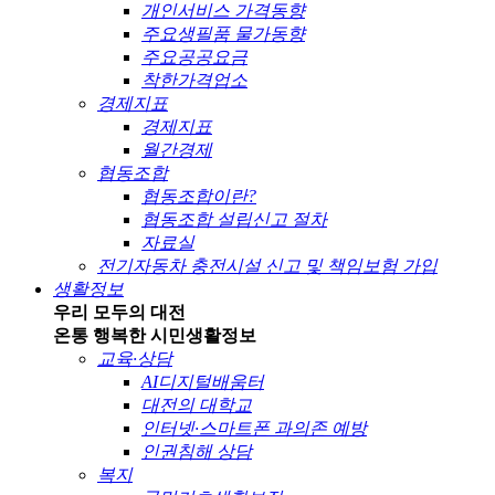
개인서비스 가격동향
주요생필품 물가동향
주요공공요금
착한가격업소
경제지표
경제지표
월간경제
협동조합
협동조합이란?
협동조합 설립신고 절차
자료실
전기자동차 충전시설 신고 및 책임보험 가입
생활정보
우리 모두의 대전
온통 행복한 시민
생활정보
교육·상담
AI디지털배움터
대전의 대학교
인터넷·스마트폰 과의존 예방
인권침해 상담
복지