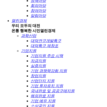
정책마당
회의마당
참여마당
알림마당
열린경제
우리 모두의 대전
온통 행복한 시민
열린경제
과학산업
대덕연구개발특구
대덕특구 재창조
기업지원
기업지원 주요 시책
자금지원
실증지원
기업 경쟁력강화 지원
창업지원
산업단지 지원
기업 투자유치 지원
국내판로 및 공공구매지원
해외판로 지원
기업 예우 지원
소상공인 지원