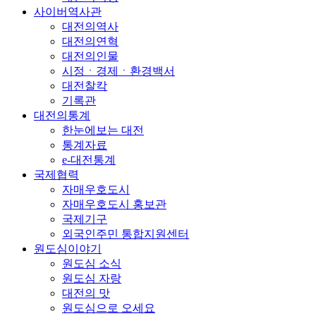
사이버역사관
대전의역사
대전의연혁
대전의인물
시정ㆍ경제ㆍ환경백서
대전찰칵
기록관
대전의통계
한눈에보는 대전
통계자료
e-대전통계
국제협력
자매우호도시
자매우호도시 홍보관
국제기구
외국인주민 통합지원센터
원도심이야기
원도심 소식
원도심 자랑
대전의 맛
원도심으로 오세요