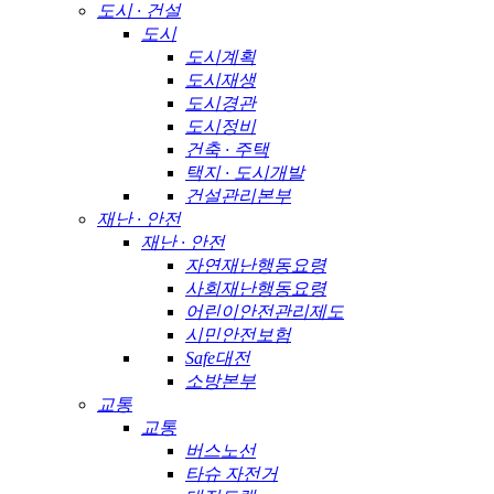
도시 · 건설
도시
도시계획
도시재생
도시경관
도시정비
건축 · 주택
택지 · 도시개발
건설관리본부
재난 · 안전
재난 · 안전
자연재난행동요령
사회재난행동요령
어린이안전관리제도
시민안전보험
Safe대전
소방본부
교통
교통
버스노선
타슈 자전거