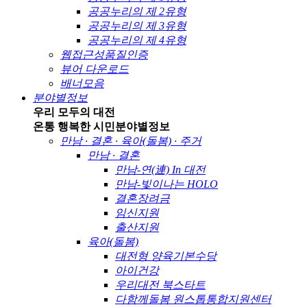
공공누리의 제 2유형
공공누리의 제 3유형
공공누리의 제 4유형
웹접근성품질인증
뷰어 다운로드
배너모음
분야별정보
우리 모두의 대전
온통 행복한 시민
분야별정보
만남 · 결혼 · 육아(돌봄) · 주거
만남 · 결혼
만남-연(連) In 대전
만남-빛이나는 HOLO
결혼장려금
임신지원
출산지원
육아(돌봄)
대전형 양육기본수당
아이건강
우리대전 북스타트
다함께돌봄 원스톱통합지원센터