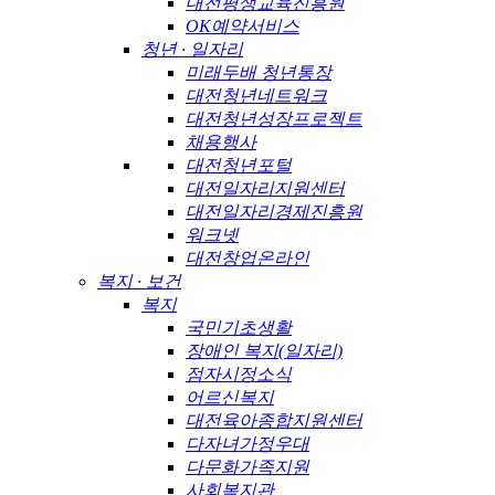
대전평생교육진흥원
OK예약서비스
청년 · 일자리
미래두배 청년통장
대전청년네트워크
대전청년성장프로젝트
채용행사
대전청년포털
대전일자리지원센터
대전일자리경제진흥원
워크넷
대전창업온라인
복지 · 보건
복지
국민기초생활
장애인 복지(일자리)
점자시정소식
어르신복지
대전육아종합지원센터
다자녀가정우대
다문화가족지원
사회복지관