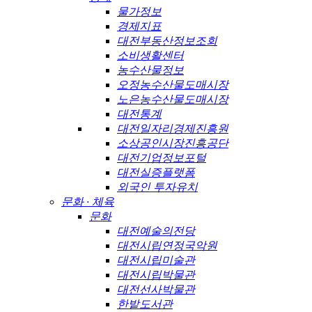
물가정보
경제지표
대전부동산정보조회
소비생활센터
농수산물정보
오정농수산물도매시장
노은농수산물도매시장
대전통계
대전일자리경제진흥원
소상공인시장진흥공단
대전기업정보포털
대전실증플랫폼
외국인 투자유치
문화 · 체육
문화
대전예술의전당
대전시립연정국악원
대전시립미술관
대전시립박물관
대전선사박물관
한밭도서관