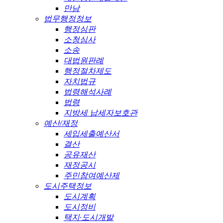
만남
법무행정정보
행정심판
소청심사
소송
대법원판례
행정절차제도
자치법규
법령해석사례
법령
지방세 납세자보호관
예산/재정
세입세출예산서
결산
공유재산
재정공시
주민참여예산제
도시주택정보
도시계획
도시정비
택지·도시개발