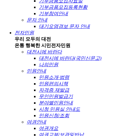
기부금품모집자료실
기부금품모집등록현황
기부참여안내
문자 안내
대기오염경보 문자 안내
전자민원
우리 모두의 대전
온통 행복한 시민
전자민원
대전시에 바란다
대전시에 바란다(국민신문고)
나의민원
민원안내
민원소개·법령
민원편의시책
자격증 재발급
무인민원발급기
분야별민원안내
시청 민원실 안내도
민원신청/조회
여권안내
여권개요
여권교부/보관및반납