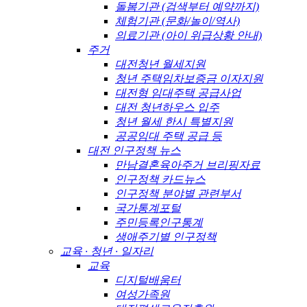
돌봄기관 (검색부터 예약까지)
체험기관 (문화/놀이/역사)
의료기관 (아이 위급상황 안내)
주거
대전청년 월세지원
청년 주택임차보증금 이자지원
대전형 임대주택 공급사업
대전 청년하우스 입주
청년 월세 한시 특별지원
공공임대 주택 공급 등
대전 인구정책 뉴스
만남결혼육아주거 브리핑자료
인구정책 카드뉴스
인구정책 분야별 관련부서
국가통계포털
주민등록인구통계
생애주기별 인구정책
교육 · 청년 · 일자리
교육
디지털배움터
여성가족원