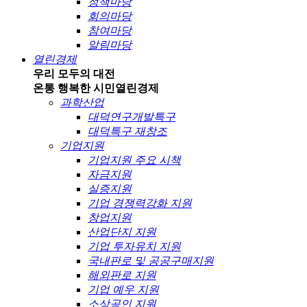
정책마당
회의마당
참여마당
알림마당
열린경제
우리 모두의 대전
온통 행복한 시민
열린경제
과학산업
대덕연구개발특구
대덕특구 재창조
기업지원
기업지원 주요 시책
자금지원
실증지원
기업 경쟁력강화 지원
창업지원
산업단지 지원
기업 투자유치 지원
국내판로 및 공공구매지원
해외판로 지원
기업 예우 지원
소상공인 지원