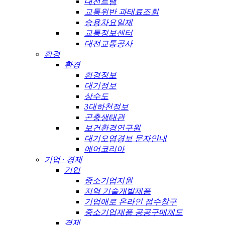
대전트램
교통위반 과태료조회
승용차요일제
교통정보센터
대전교통공사
환경
환경
환경정보
대기정보
상수도
3대하천정보
곤충생태관
보건환경연구원
대기오염경보 문자안내
에어코리아
기업 · 경제
기업
중소기업지원
지역 기술개발제품
기업애로 온라인 접수창구
중소기업제품 공공구매제도
경제