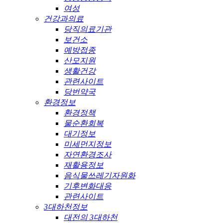
여성
건강과의료
당직의료기관
보건소
예방접종
산모지원
생활건강
관련사이트
당번약국
환경정보
환경정책
물순환회복
대기정보
미세먼지정보
자연환경조사
재활용정보
음식물쓰레기자원화
기후변화대응
관련사이트
3대하천정보
대전의 3대하천