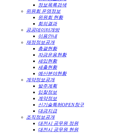
정보목록검색
위원회 운영정보
위원회 현황
회의결과
공공데이터개방
이용안내
재정정보공개
총괄현황
자금운용현황
세입현황
세출현황
예산분야현황
계약정보공개
발주계획
입찰정보
계약정보
신기술특허OPEN창구
대금지급
조직정보공개
대전시 공무원 정원
대전시 공무원 현원