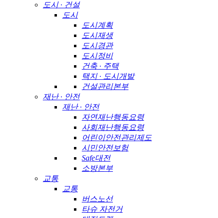
도시 · 건설
도시
도시계획
도시재생
도시경관
도시정비
건축 · 주택
택지 · 도시개발
건설관리본부
재난 · 안전
재난 · 안전
자연재난행동요령
사회재난행동요령
어린이안전관리제도
시민안전보험
Safe대전
소방본부
교통
교통
버스노선
타슈 자전거