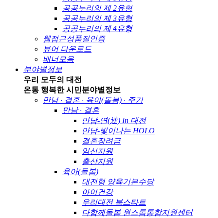
공공누리의 제 2유형
공공누리의 제 3유형
공공누리의 제 4유형
웹접근성품질인증
뷰어 다운로드
배너모음
분야별정보
우리 모두의 대전
온통 행복한 시민
분야별정보
만남 · 결혼 · 육아(돌봄) · 주거
만남 · 결혼
만남-연(連) In 대전
만남-빛이나는 HOLO
결혼장려금
임신지원
출산지원
육아(돌봄)
대전형 양육기본수당
아이건강
우리대전 북스타트
다함께돌봄 원스톱통합지원센터