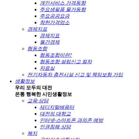
개인서비스 가격동향
주요생필품 물가동향
주요공공요금
착한가격업소
경제지표
경제지표
월간경제
협동조합
협동조합이란?
협동조합 설립신고 절차
자료실
전기자동차 충전시설 신고 및 책임보험 가입
생활정보
우리 모두의 대전
온통 행복한 시민
생활정보
교육·상담
AI디지털배움터
대전의 대학교
인터넷·스마트폰 과의존 예방
인권침해 상담
복지