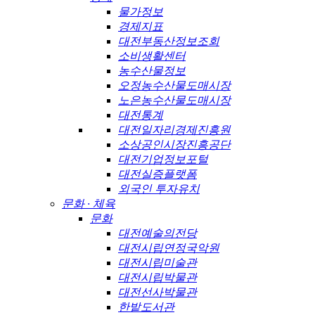
물가정보
경제지표
대전부동산정보조회
소비생활센터
농수산물정보
오정농수산물도매시장
노은농수산물도매시장
대전통계
대전일자리경제진흥원
소상공인시장진흥공단
대전기업정보포털
대전실증플랫폼
외국인 투자유치
문화 · 체육
문화
대전예술의전당
대전시립연정국악원
대전시립미술관
대전시립박물관
대전선사박물관
한밭도서관