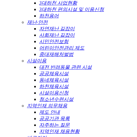
3대하천 사업현황
3대하천 편의시설 및 이용신청
하천용어
재난·안전
자연재난 길잡이
사회재난 길잡이
시민안전보험
어린이안전관리 제도
중대재해처벌법
시설이용
대전 반려동물 관련 시설
공공체육시설
동네체육시설
하천체육시설
시설이용신청
청소년수련시설
지역인재 의무채용
제도 안내
공공기관 목록
자주하는 질문
지역인재 채용현황