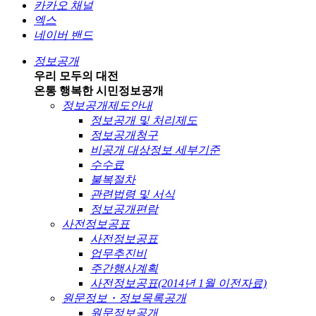
카카오 채널
엑스
네이버 밴드
정보공개
우리 모두의 대전
온통 행복한 시민
정보공개
정보공개제도안내
정보공개 및 처리제도
정보공개청구
비공개 대상정보 세부기준
수수료
불복절차
관련법령 및 서식
정보공개편람
사전정보공표
사전정보공표
업무추진비
주간행사계획
사전정보공표(2014년 1월 이전자료)
원문정보・정보목록공개
원문정보공개