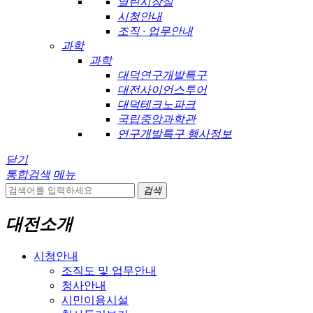
열린시장실
시청안내
조직 · 업무안내
과학
과학
대덕연구개발특구
대전사이언스투어
대덕테크노파크
국립중앙과학관
연구개발특구 행사정보
닫기
통합검색
메뉴
검색
대전소개
시청안내
조직도 및 업무안내
청사안내
시민이용시설