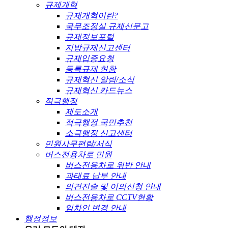
규제개혁
규제개혁이란?
국무조정실 규제신문고
규제정보포털
지방규제신고센터
규제입증요청
등록규제 현황
규제혁신 알림/소식
규제혁신 카드뉴스
적극행정
제도소개
적극행정 국민추천
소극행정 신고센터
민원사무편람/서식
버스전용차로 민원
버스전용차로 위반 안내
과태료 납부 안내
의견진술 및 이의신청 안내
버스전용차로 CCTV현황
임차인 변경 안내
행정정보