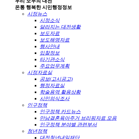
우리 모두의 대전
온통 행복한 시민
행정정보
시정뉴스
시정소식
달라지는 대전생활
보도자료
보도해명자료
행사안내
입찰정보
타기관소식
주요업무계획
시정자료실
공보(고시공고)
행정자료실
학술용역 활용상황
시민의식조사
인구정책
인구정책 카드뉴스
만남결혼육아주거 브리핑자료 모음
인구정책 분야별 관련부서
청년정책
대전청년내일재단