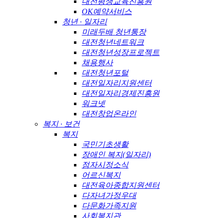
대전평생교육진흥원
OK예약서비스
청년 · 일자리
미래두배 청년통장
대전청년네트워크
대전청년성장프로젝트
채용행사
대전청년포털
대전일자리지원센터
대전일자리경제진흥원
워크넷
대전창업온라인
복지 · 보건
복지
국민기초생활
장애인 복지(일자리)
점자시정소식
어르신복지
대전육아종합지원센터
다자녀가정우대
다문화가족지원
사회복지관