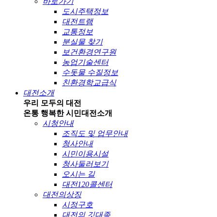
바로가기
도시주택정보
대전트램
교통정보
분실물 찾기
보건환경연구원
농업기술센터
수돗물 수질정보
친환경학교급식
대전소개
우리 모두의 대전
온통 행복한 시민
대전소개
시청안내
조직도 및 업무안내
청사안내
시민이용시설
청사둘러보기
오시는 길
대전120콜센터
대전의상징
시정구호
대전의 깃대종