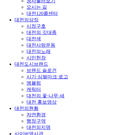
청사둘러보기
오시는 길
대전120콜센터
대전의상징
시정구호
대전의 깃대종
대전색
대전사랑운동
대전의노래
시민헌장
대전도시브랜드
브랜드 슬로건
시기·심벌마크·로고
엠블럼
캐릭터
대전의 꽃·나무·새
대전 홍보영상
대전의현황
자연환경
행정구역
대전의지명
사이버역사관