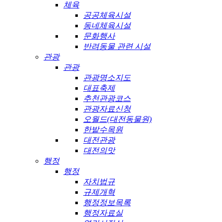
체육
공공체육시설
동네체육시설
문화행사
반려동물 관련 시설
관광
관광
관광명소지도
대표축제
추천관광코스
관광자료신청
오월드(대전동물원)
한밭수목원
대전관광
대전의맛
행정
행정
자치법규
규제개혁
행정정보목록
행정자료실