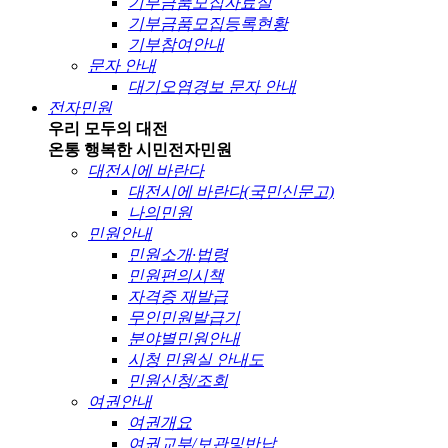
기부금품모집자료실
기부금품모집등록현황
기부참여안내
문자 안내
대기오염경보 문자 안내
전자민원
우리 모두의 대전
온통 행복한 시민
전자민원
대전시에 바란다
대전시에 바란다(국민신문고)
나의민원
민원안내
민원소개·법령
민원편의시책
자격증 재발급
무인민원발급기
분야별민원안내
시청 민원실 안내도
민원신청/조회
여권안내
여권개요
여권교부/보관및반납