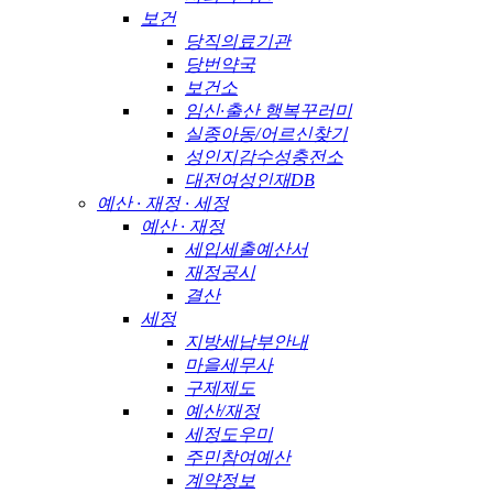
보건
당직의료기관
당번약국
보건소
임신·출산 행복꾸러미
실종아동/어르신찾기
성인지감수성충전소
대전여성인재DB
예산 · 재정 · 세정
예산 · 재정
세입세출예산서
재정공시
결산
세정
지방세납부안내
마을세무사
구제제도
예산/재정
세정도우미
주민참여예산
계약정보