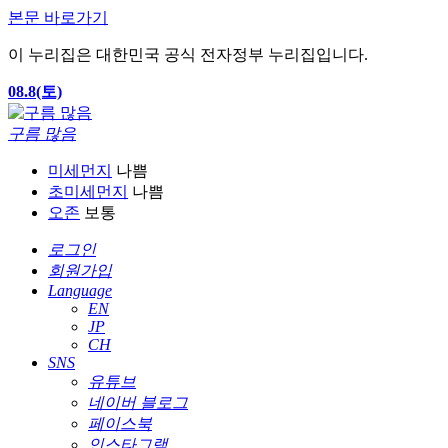
본문 바로가기
이 누리집은 대한민국 공식 전자정부 누리집입니다.
08.8(토)
구름 많음
미세먼지
나쁨
초미세먼지
나쁨
오존
보통
로그인
회원가입
Language
EN
JP
CH
SNS
유튜브
네이버 블로그
페이스북
인스타그램