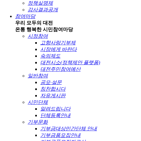
정책실명제
감사결과공개
참여마당
우리 모두의 대전
온통 행복한 시민
참여마당
시정참여
고향사랑기부제
시장에게 바란다
숙의제도
대전시소(정책제안 플랫폼)
대전주민참여예산
일반참여
공모·설문
칭찬합시다
자유게시판
시민단체
알려드립니다
단체등록안내
기부문화
기부금대상민간단체 안내
기부금품모집안내