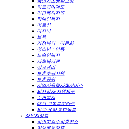
국민기초생활보장
의료급여제도
긴급복지지원
장애인복지
어르신
다자녀
보육
가정복지ㆍ다문화
청소년ㆍ아동
노숙인복지
사회복지관
장묘관리
보훈수당지원
보훈공원
지역자율형사회서비스
의사상자 지원제도
주거복지
대전 교통복지카드
의료·요양 통합돌봄
성인지정책
성인지감수성충전소
양성평등정책