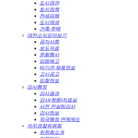
도시경관
토지정책
전세피해
도시재생
건축·주택
대전소식모아보기
공지사항
보도자료
문화행사
입법예고
타기관 채용정보
고시공고
입찰정보
감사행정
감사결과
감사(청렴)자료실
사전 컨설팅감사
감사정보
적극행정 면책제도
자치경찰위원회
위원회소개