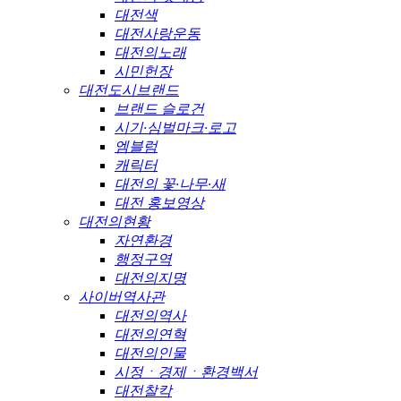
대전색
대전사랑운동
대전의노래
시민헌장
대전도시브랜드
브랜드 슬로건
시기·심벌마크·로고
엠블럼
캐릭터
대전의 꽃·나무·새
대전 홍보영상
대전의현황
자연환경
행정구역
대전의지명
사이버역사관
대전의역사
대전의연혁
대전의인물
시정ㆍ경제ㆍ환경백서
대전찰칵