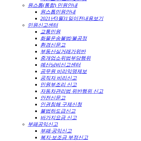
원스톱(통합) 민원안내
원스톱민원안내
2021년3월31일이전내용보기
민원신고센터
교통민원
화물운송불법/불공정
환경신문고
부동산실거래가위반
중개업소위법부당행위
예산낭비신고센터
공무원 비리익명제보
공직자 비리신고
민원부조리 신고
자동차관리법 위반행위 신고
안전신문고
인권침해 구제신청
불법하도급신고
바가지요금 신고
부패공익신고
부패·공익신고
복지·보조금 부정신고