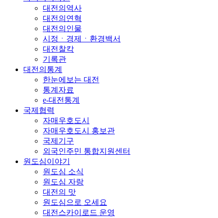
대전의역사
대전의연혁
대전의인물
시정ㆍ경제ㆍ환경백서
대전찰칵
기록관
대전의통계
한눈에보는 대전
통계자료
e-대전통계
국제협력
자매우호도시
자매우호도시 홍보관
국제기구
외국인주민 통합지원센터
원도심이야기
원도심 소식
원도심 자랑
대전의 맛
원도심으로 오세요
대전스카이로드 운영