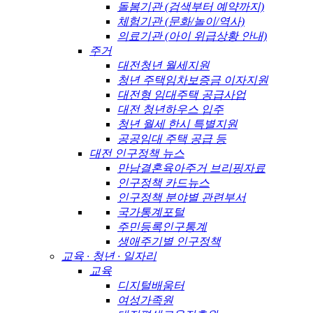
돌봄기관 (검색부터 예약까지)
체험기관 (문화/놀이/역사)
의료기관 (아이 위급상황 안내)
주거
대전청년 월세지원
청년 주택임차보증금 이자지원
대전형 임대주택 공급사업
대전 청년하우스 입주
청년 월세 한시 특별지원
공공임대 주택 공급 등
대전 인구정책 뉴스
만남결혼육아주거 브리핑자료
인구정책 카드뉴스
인구정책 분야별 관련부서
국가통계포털
주민등록인구통계
생애주기별 인구정책
교육 · 청년 · 일자리
교육
디지털배움터
여성가족원