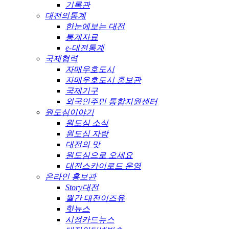
기록관
대전의통계
한눈에보는 대전
통계자료
e-대전통계
국제협력
자매우호도시
자매우호도시 홍보관
국제기구
외국인주민 통합지원센터
원도심이야기
원도심 소식
원도심 자랑
대전의 맛
원도심으로 오세요
대전스카이로드 운영
온라인 홍보관
Story대전
월간 대전이즈유
핫뉴스
시정카드뉴스