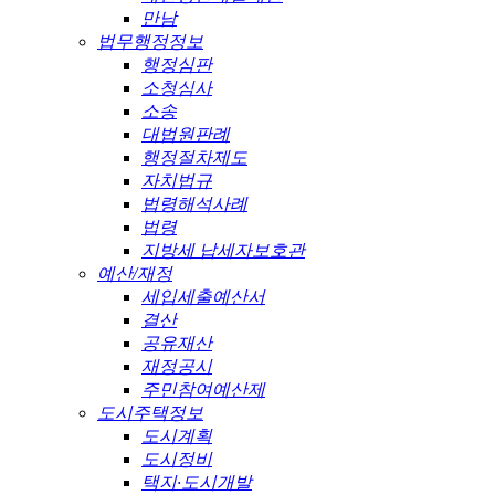
만남
법무행정정보
행정심판
소청심사
소송
대법원판례
행정절차제도
자치법규
법령해석사례
법령
지방세 납세자보호관
예산/재정
세입세출예산서
결산
공유재산
재정공시
주민참여예산제
도시주택정보
도시계획
도시정비
택지·도시개발