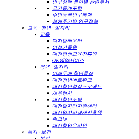
인구정책 분야별 관련부서
국가통계포털
주민등록인구통계
생애주기별 인구정책
교육 · 청년 · 일자리
교육
디지털배움터
여성가족원
대전평생교육진흥원
OK예약서비스
청년 · 일자리
미래두배 청년통장
대전청년네트워크
대전청년성장프로젝트
채용행사
대전청년포털
대전일자리지원센터
대전일자리경제진흥원
워크넷
대전창업온라인
복지 · 보건
복지