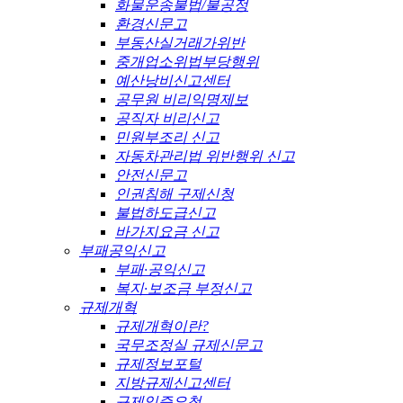
화물운송불법/불공정
환경신문고
부동산실거래가위반
중개업소위법부당행위
예산낭비신고센터
공무원 비리익명제보
공직자 비리신고
민원부조리 신고
자동차관리법 위반행위 신고
안전신문고
인권침해 구제신청
불법하도급신고
바가지요금 신고
부패공익신고
부패·공익신고
복지·보조금 부정신고
규제개혁
규제개혁이란?
국무조정실 규제신문고
규제정보포털
지방규제신고센터
규제입증요청