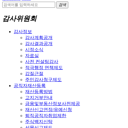
검색
감사위원회
감사정보
감사계획공개
감사결과공개
시정소식
자료실
사전 컨설팅감사
적극행정 면책제도
갑질근절
주민감사청구제도
공직자재산등록
재산등록방법
고지거부안내
금융및부동산정보사전제공
재산신고연장/유예신청
퇴직공직자취업제한
주식백지신탁
선물신고제도