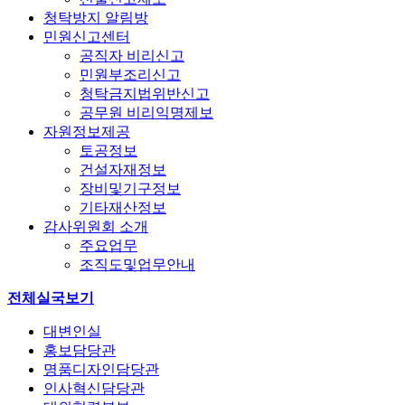
청탁방지 알림방
민원신고센터
공직자 비리신고
민원부조리신고
청탁금지법위반신고
공무원 비리익명제보
자원정보제공
토공정보
건설자재정보
장비및기구정보
기타재산정보
감사위원회 소개
주요업무
조직도및업무안내
전체실국보기
대변인실
홍보담당관
명품디자인담당관
인사혁신담당관