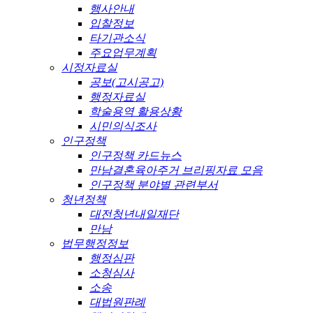
행사안내
입찰정보
타기관소식
주요업무계획
시정자료실
공보(고시공고)
행정자료실
학술용역 활용상황
시민의식조사
인구정책
인구정책 카드뉴스
만남결혼육아주거 브리핑자료 모음
인구정책 분야별 관련부서
청년정책
대전청년내일재단
만남
법무행정정보
행정심판
소청심사
소송
대법원판례