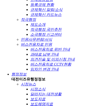
등록규제 현황
규제혁신 알림/소식
규제혁신 카드뉴스
적극행정
제도소개
적극행정 국민추천
소극행정 신고센터
민원사무편람/서식
버스전용차로 민원
버스전용차로 위반 안내
과태료 납부 안내
의견진술 및 이의신청 안내
버스전용차로 CCTV현황
임차인 변경 안내
행정정보
대전이즈유
행정정보
시정뉴스
시정소식
달라지는 대전생활
보도자료
보도해명자료