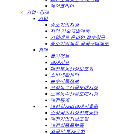
에어코리아
기업 · 경제
기업
중소기업지원
지역 기술개발제품
기업애로 온라인 접수창구
중소기업제품 공공구매제도
경제
물가정보
경제지표
대전부동산정보조회
소비생활센터
농수산물정보
오정농수산물도매시장
노은농수산물도매시장
대전통계
대전일자리경제진흥원
소상공인시장진흥공단
대전기업정보포털
대전실증플랫폼
외국인 투자유치