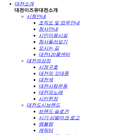
대전소개
대전이즈유
대전소개
시청안내
조직도 및 업무안내
청사안내
시민이용시설
청사둘러보기
오시는 길
대전120콜센터
대전의상징
시정구호
대전의 깃대종
대전색
대전사랑운동
대전의노래
시민헌장
대전도시브랜드
브랜드 슬로건
시기·심벌마크·로고
엠블럼
캐릭터