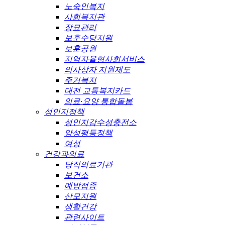
노숙인복지
사회복지관
장묘관리
보훈수당지원
보훈공원
지역자율형사회서비스
의사상자 지원제도
주거복지
대전 교통복지카드
의료·요양 통합돌봄
성인지정책
성인지감수성충전소
양성평등정책
여성
건강과의료
당직의료기관
보건소
예방접종
산모지원
생활건강
관련사이트