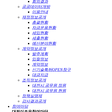
회의결과
공공데이터개방
이용안내
재정정보공개
총괄현황
자금운용현황
세입현황
세출현황
예산분야현황
계약정보공개
발주계획
입찰정보
계약정보
신기술특허OPEN창구
대금지급
조직정보공개
대전시 공무원 정원
대전시 공무원 현원
정책실명제
감사결과공개
참여마당
대전이즈유
참여마당