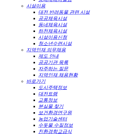
시설이용
대전 반려동물 관련 시설
공공체육시설
동네체육시설
하천체육시설
시설이용신청
청소년수련시설
지역인재 의무채용
제도 안내
공공기관 목록
자주하는 질문
지역인재 채용현황
바로가기
도시주택정보
대전트램
교통정보
분실물 찾기
보건환경연구원
농업기술센터
수돗물 수질정보
친환경학교급식