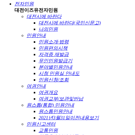
전자민원
대전이즈유
전자민원
대전시에 바란다
대전시에 바란다(국민신문고)
나의민원
민원안내
민원소개·법령
민원편의시책
자격증 재발급
무인민원발급기
분야별민원안내
시청 민원실 안내도
민원신청/조회
여권안내
여권개요
여권교부/보관및반납
원스톱(통합) 민원안내
원스톱민원안내
2021년3월31일이전내용보기
민원신고센터
교통민원