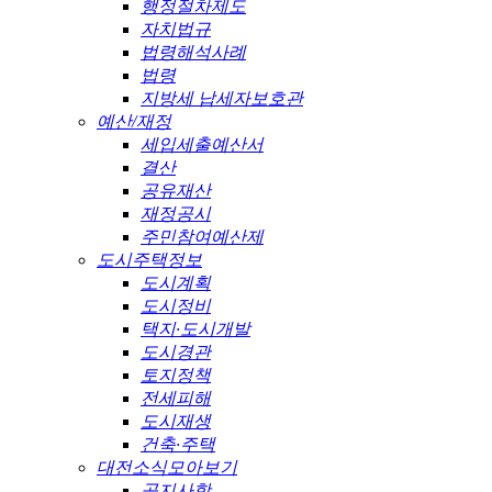
행정절차제도
자치법규
법령해석사례
법령
지방세 납세자보호관
예산/재정
세입세출예산서
결산
공유재산
재정공시
주민참여예산제
도시주택정보
도시계획
도시정비
택지·도시개발
도시경관
토지정책
전세피해
도시재생
건축·주택
대전소식모아보기
공지사항