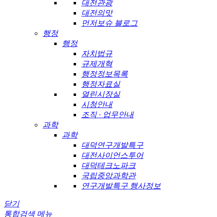
대전관광
대전의맛
먼저보슈 블로그
행정
행정
자치법규
규제개혁
행정정보목록
행정자료실
열린시장실
시청안내
조직 · 업무안내
과학
과학
대덕연구개발특구
대전사이언스투어
대덕테크노파크
국립중앙과학관
연구개발특구 행사정보
닫기
통합검색
메뉴