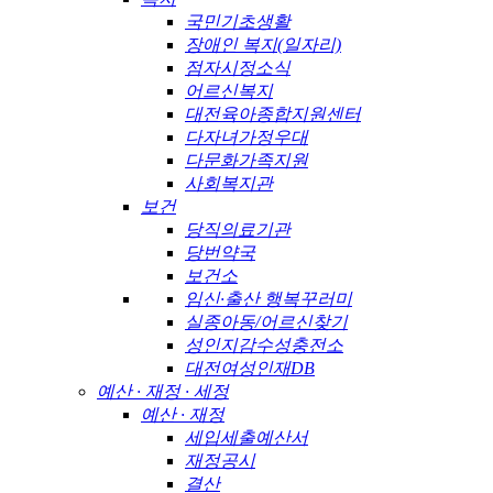
국민기초생활
장애인 복지(일자리)
점자시정소식
어르신복지
대전육아종합지원센터
다자녀가정우대
다문화가족지원
사회복지관
보건
당직의료기관
당번약국
보건소
임신·출산 행복꾸러미
실종아동/어르신찾기
성인지감수성충전소
대전여성인재DB
예산 · 재정 · 세정
예산 · 재정
세입세출예산서
재정공시
결산