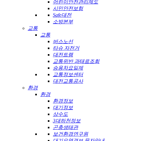
어린이안전관리제도
시민안전보험
Safe대전
소방본부
교통
교통
버스노선
타슈 자전거
대전트램
교통위반 과태료조회
승용차요일제
교통정보센터
대전교통공사
환경
환경
환경정보
대기정보
상수도
3대하천정보
곤충생태관
보건환경연구원
대기오염경보 문자안내