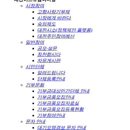
시정참여
고향사랑기부제
시장에게 바란다
숙의제도
대전시소(정책제안 플랫폼)
대전주민참여예산
일반참여
공모·설문
칭찬합시다
자유게시판
시민단체
알려드립니다
단체등록안내
기부문화
기부금대상민간단체 안내
기부금품모집안내
기부금품모집자료실
기부금품모집등록현황
기부참여안내
문자 안내
대기오염경보 문자 안내