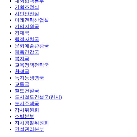
대외협력본부
기획조정실
시민안전실
미래전략산업실
기업지원국
경제국
행정자치국
문화예술관광국
체육건강국
복지국
교육정책전략국
환경국
녹지농생명국
교통국
철도건설국
도시철도건설국(한시)
도시주택국
감사위원회
소방본부
자치경찰위원회
건설관리본부