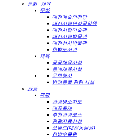
문화 · 체육
문화
대전예술의전당
대전시립연정국악원
대전시립미술관
대전시립박물관
대전선사박물관
한밭도서관
체육
공공체육시설
동네체육시설
문화행사
반려동물 관련 시설
관광
관광
관광명소지도
대표축제
추천관광코스
관광자료신청
오월드(대전동물원)
한밭수목원