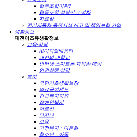
협동조합이란?
협동조합 설립신고 절차
자료실
전기자동차 충전시설 신고 및 책임보험 가입
생활정보
대전이즈유
생활정보
교육·상담
AI디지털배움터
대전의 대학교
인터넷·스마트폰 과의존 예방
인권침해 상담
복지
국민기초생활보장
의료급여제도
긴급복지지원
장애인복지
어르신
다자녀
보육
가정복지ㆍ다문화
청소년ㆍ아동