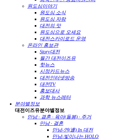
원도심이야기
원도심 소식
원도심 자랑
대전의 맛
원도심으로 오세요
대전스카이로드 운영
온라인 홍보관
Story대전
월간 대전이즈유
핫뉴스
시정카드뉴스
대전인터넷방송
대전TV
홍보대사
과학 뉴스레터
분야별정보
대전이즈유
분야별정보
만남 · 결혼 · 육아(돌봄) · 주거
만남 · 결혼
만남-연(連) In 대전
만남-빛이나는 HOLO