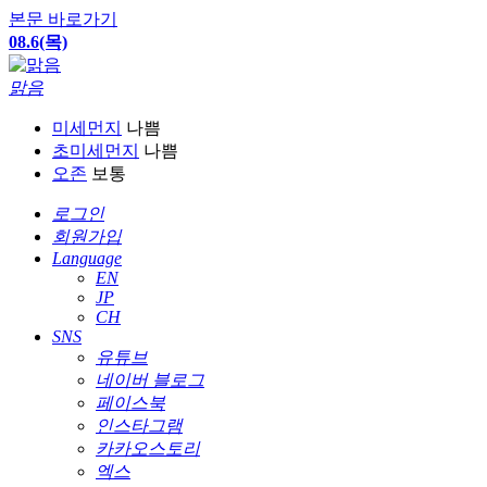
본문 바로가기
08.6(목)
맑음
미세먼지
나쁨
초미세먼지
나쁨
오존
보통
로그인
회원가입
Language
EN
JP
CH
SNS
유튜브
네이버 블로그
페이스북
인스타그램
카카오스토리
엑스