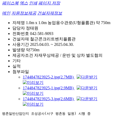
페이스북
엑스
인쇄
페이지 저장
메인
자원정보제공
건설자재정보
자제명
1.0m x 1.0m 농업용수관로(U형플륨관) 약 750m
담당자
정태원
전화번호
042-581-9093
건설자재
철근콘크리트벤치플륨관
사용기간
2025.04.03. ~ 2025.04.30.
발생량
약750m
제공자조건
자재무상제공 / 운반 및 상차 별도협의
기타
실적
첨부파일
1744847823925-2.jpg(2.7MB)
1744847823925-1.jpg(2.9MB)
1744847823925-3.jpg(2.6MB)
평촌일반산업단지 조성공사(서구 평촌동 일원) 시행 중
