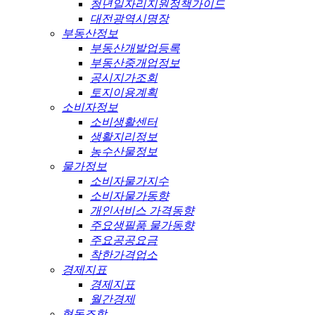
청년일자리지원정책가이드
대전광역시명장
부동산정보
부동산개발업등록
부동산중개업정보
공시지가조회
토지이용계획
소비자정보
소비생활센터
생활지리정보
농수산물정보
물가정보
소비자물가지수
소비자물가동향
개인서비스 가격동향
주요생필품 물가동향
주요공공요금
착한가격업소
경제지표
경제지표
월간경제
협동조합