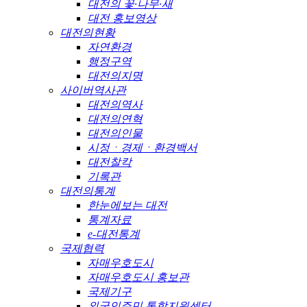
대전의 꽃·나무·새
대전 홍보영상
대전의현황
자연환경
행정구역
대전의지명
사이버역사관
대전의역사
대전의연혁
대전의인물
시정ㆍ경제ㆍ환경백서
대전찰칵
기록관
대전의통계
한눈에보는 대전
통계자료
e-대전통계
국제협력
자매우호도시
자매우호도시 홍보관
국제기구
외국인주민 통합지원센터