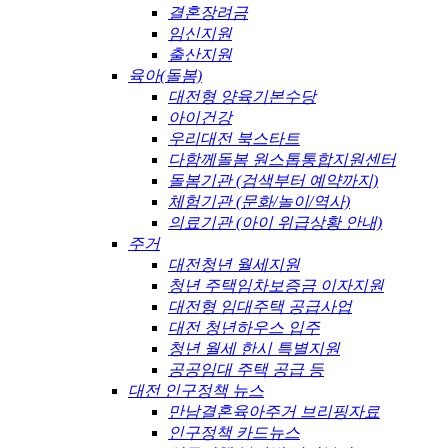
결혼장려금
임신지원
출산지원
육아(돌봄)
대전형 양육기본수당
아이건강
우리대전 북스타트
다함께돌봄 원스톱통합지원센터
돌봄기관 (검색부터 예약까지)
체험기관 (문화/놀이/역사)
의료기관 (아이 위급상황 안내)
주거
대전청년 월세지원
청년 주택임차보증금 이자지원
대전형 임대주택 공급사업
대전 청년하우스 입주
청년 월세 한시 특별지원
공공임대 주택 공급 등
대전 인구정책 뉴스
만남결혼육아주거 브리핑자료
인구정책 카드뉴스