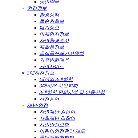
당번약국
환경정보
환경정책
물순환회복
대기정보
미세먼지정보
자연환경조사
재활용정보
음식물쓰레기자원화
기후변화대응
관련사이트
3대하천정보
대전의 3대하천
3대하천 사업현황
3대하천 편의시설 및 이용신청
하천용어
재난·안전
자연재난 길잡이
사회재난 길잡이
시민안전보험
어린이안전관리 제도
중대재해처벌법