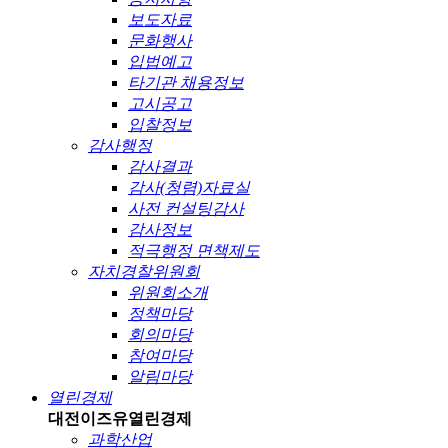
보도자료
문화행사
입법예고
타기관 채용정보
고시공고
입찰정보
감사행정
감사결과
감사(청렴)자료실
사전 컨설팅감사
감사정보
적극행정 면책제도
자치경찰위원회
위원회소개
정책마당
회의마당
참여마당
알림마당
열린경제
대전이즈유
열린경제
과학산업