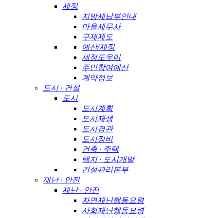
세정
지방세납부안내
마을세무사
구제제도
예산/재정
세정도우미
주민참여예산
계약정보
도시 · 건설
도시
도시계획
도시재생
도시경관
도시정비
건축 · 주택
택지 · 도시개발
건설관리본부
재난 · 안전
재난 · 안전
자연재난행동요령
사회재난행동요령