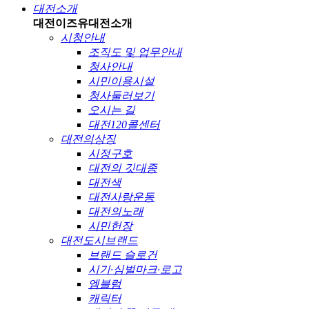
대전소개
대전이즈유
대전소개
시청안내
조직도 및 업무안내
청사안내
시민이용시설
청사둘러보기
오시는 길
대전120콜센터
대전의상징
시정구호
대전의 깃대종
대전색
대전사랑운동
대전의노래
시민헌장
대전도시브랜드
브랜드 슬로건
시기·심벌마크·로고
엠블럼
캐릭터