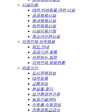
시설이용
대전 반려동물 관련 시설
공공체육시설
동네체육시설
하천체육시설
시설이용신청
청소년수련시설
지역인재 의무채용
제도 안내
공공기관 목록
자주하는 질문
지역인재 채용현황
바로가기
도시주택정보
대전트램
교통정보
분실물 찾기
보건환경연구원
농업기술센터
수돗물 수질정보
친환경학교급식