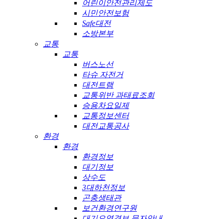
어린이안전관리제도
시민안전보험
Safe대전
소방본부
교통
교통
버스노선
타슈 자전거
대전트램
교통위반 과태료조회
승용차요일제
교통정보센터
대전교통공사
환경
환경
환경정보
대기정보
상수도
3대하천정보
곤충생태관
보건환경연구원
대기오염경보 문자안내