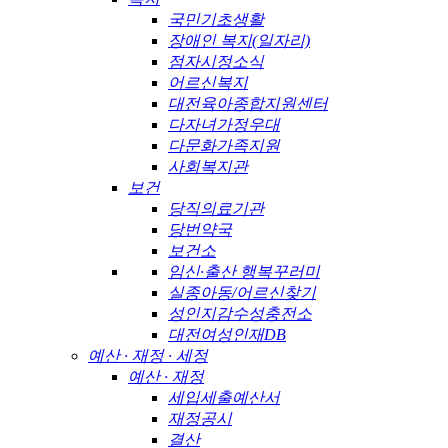
국민기초생활
장애인 복지(일자리)
점자시정소식
어르신복지
대전육아종합지원센터
다자녀가정우대
다문화가족지원
사회복지관
보건
당직의료기관
당번약국
보건소
임신·출산 행복꾸러미
실종아동/어르신찾기
성인지감수성충전소
대전여성인재DB
예산 · 재정 · 세정
예산 · 재정
세입세출예산서
재정공시
결산