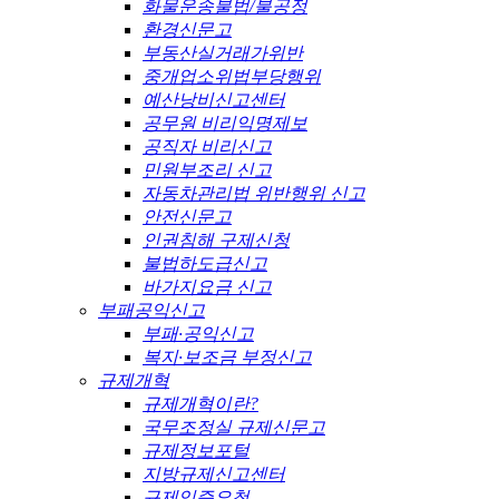
화물운송불법/불공정
환경신문고
부동산실거래가위반
중개업소위법부당행위
예산낭비신고센터
공무원 비리익명제보
공직자 비리신고
민원부조리 신고
자동차관리법 위반행위 신고
안전신문고
인권침해 구제신청
불법하도급신고
바가지요금 신고
부패공익신고
부패·공익신고
복지·보조금 부정신고
규제개혁
규제개혁이란?
국무조정실 규제신문고
규제정보포털
지방규제신고센터
규제입증요청