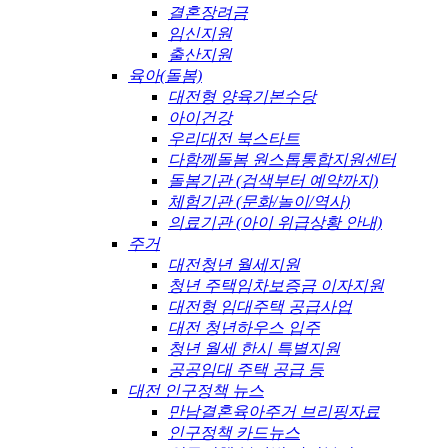
결혼장려금
임신지원
출산지원
육아(돌봄)
대전형 양육기본수당
아이건강
우리대전 북스타트
다함께돌봄 원스톱통합지원센터
돌봄기관 (검색부터 예약까지)
체험기관 (문화/놀이/역사)
의료기관 (아이 위급상황 안내)
주거
대전청년 월세지원
청년 주택임차보증금 이자지원
대전형 임대주택 공급사업
대전 청년하우스 입주
청년 월세 한시 특별지원
공공임대 주택 공급 등
대전 인구정책 뉴스
만남결혼육아주거 브리핑자료
인구정책 카드뉴스