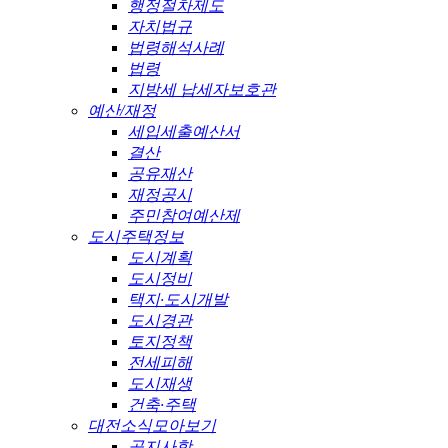
행정절차제도
자치법규
법령해석사례
법령
지방세 납세자보호관
예산/재정
세입세출예산서
결산
공유재산
재정공시
주민참여예산제
도시주택정보
도시계획
도시정비
택지·도시개발
도시경관
토지정책
전세피해
도시재생
건축·주택
대전소식모아보기
공지사항