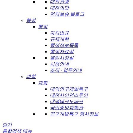
대전관광
대전의맛
먼저보슈 블로그
행정
행정
자치법규
규제개혁
행정정보목록
행정자료실
열린시장실
시청안내
조직 · 업무안내
과학
과학
대덕연구개발특구
대전사이언스투어
대덕테크노파크
국립중앙과학관
연구개발특구 행사정보
닫기
통합검색
메뉴