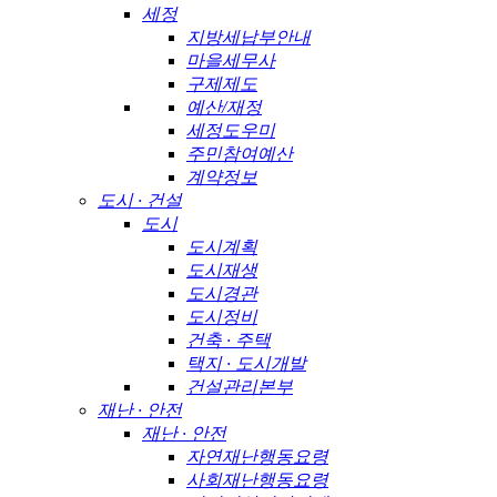
세정
지방세납부안내
마을세무사
구제제도
예산/재정
세정도우미
주민참여예산
계약정보
도시 · 건설
도시
도시계획
도시재생
도시경관
도시정비
건축 · 주택
택지 · 도시개발
건설관리본부
재난 · 안전
재난 · 안전
자연재난행동요령
사회재난행동요령