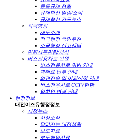
등록규제 현황
규제혁신 알림/소식
규제혁신 카드뉴스
적극행정
제도소개
적극행정 국민추천
소극행정 신고센터
민원사무편람/서식
버스전용차로 민원
버스전용차로 위반 안내
과태료 납부 안내
의견진술 및 이의신청 안내
버스전용차로 CCTV현황
임차인 변경 안내
행정정보
대전이즈유
행정정보
시정뉴스
시정소식
달라지는 대전생활
보도자료
보도해명자료