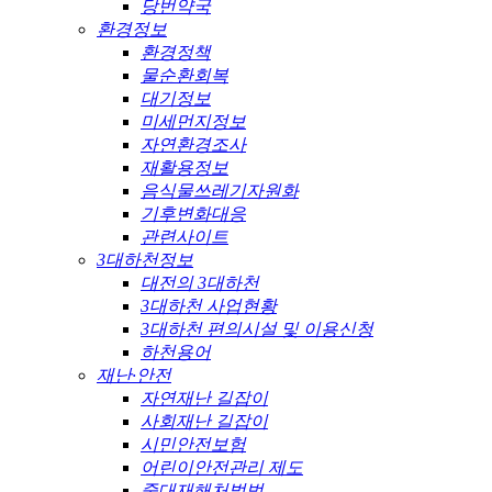
당번약국
환경정보
환경정책
물순환회복
대기정보
미세먼지정보
자연환경조사
재활용정보
음식물쓰레기자원화
기후변화대응
관련사이트
3대하천정보
대전의 3대하천
3대하천 사업현황
3대하천 편의시설 및 이용신청
하천용어
재난·안전
자연재난 길잡이
사회재난 길잡이
시민안전보험
어린이안전관리 제도
중대재해처벌법