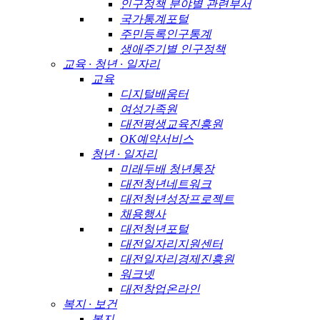
인구정책 분야별 관련부서
국가통계포털
주민등록인구통계
생애주기별 인구정책
교육 · 청년 · 일자리
교육
디지털배움터
여성가족원
대전평생교육진흥원
OK예약서비스
청년 · 일자리
미래두배 청년통장
대전청년네트워크
대전청년성장프로젝트
채용행사
대전청년포털
대전일자리지원센터
대전일자리경제진흥원
워크넷
대전창업온라인
복지 · 보건
복지