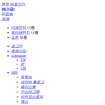
본문 바로가기
08.7(금)
맑음
미세먼지
나쁨
초미세먼지
나쁨
오존
보통
로그인
회원가입
Language
EN
JP
CH
SNS
유튜브
네이버 블로그
페이스북
인스타그램
카카오스토리
엑스