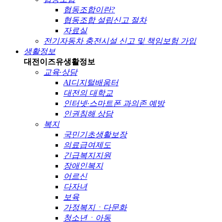
협동조합이란?
협동조합 설립신고 절차
자료실
전기자동차 충전시설 신고 및 책임보험 가입
생활정보
대전이즈유
생활정보
교육·상담
AI디지털배움터
대전의 대학교
인터넷·스마트폰 과의존 예방
인권침해 상담
복지
국민기초생활보장
의료급여제도
긴급복지지원
장애인복지
어르신
다자녀
보육
가정복지ㆍ다문화
청소년ㆍ아동