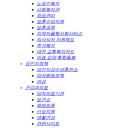
노숙인복지
사회복지관
장묘관리
보훈수당지원
보훈공원
지역자율형사회서비스
의사상자 지원제도
주거복지
대전 교통복지카드
의료·요양 통합돌봄
성인지정책
성인지감수성충전소
양성평등정책
여성
건강과의료
당직의료기관
보건소
예방접종
산모지원
생활건강
관련사이트