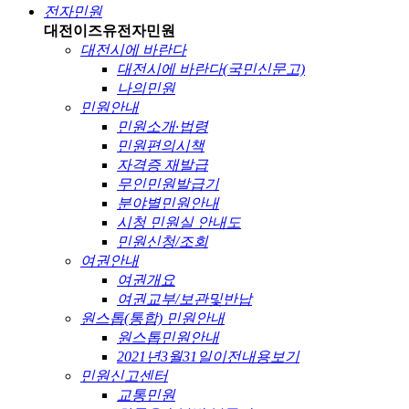
전자민원
대전이즈유
전자민원
대전시에 바란다
대전시에 바란다(국민신문고)
나의민원
민원안내
민원소개·법령
민원편의시책
자격증 재발급
무인민원발급기
분야별민원안내
시청 민원실 안내도
민원신청/조회
여권안내
여권개요
여권교부/보관및반납
원스톱(통합) 민원안내
원스톱민원안내
2021년3월31일이전내용보기
민원신고센터
교통민원