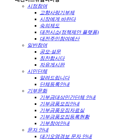
시정참여
고향사랑기부제
시장에게 바란다
숙의제도
대전시소(정책제안 플랫폼)
대전주민참여예산
일반참여
공모·설문
칭찬합시다
자유게시판
시민단체
알려드립니다
단체등록안내
기부문화
기부금대상민간단체 안내
기부금품모집안내
기부금품모집자료실
기부금품모집등록현황
기부참여안내
문자 안내
대기오염경보 문자 안내