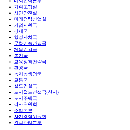
대외협력본부
기획조정실
시민안전실
미래전략산업실
기업지원국
경제국
행정자치국
문화예술관광국
체육건강국
복지국
교육정책전략국
환경국
녹지농생명국
교통국
철도건설국
도시철도건설국(한시)
도시주택국
감사위원회
소방본부
자치경찰위원회
건설관리본부