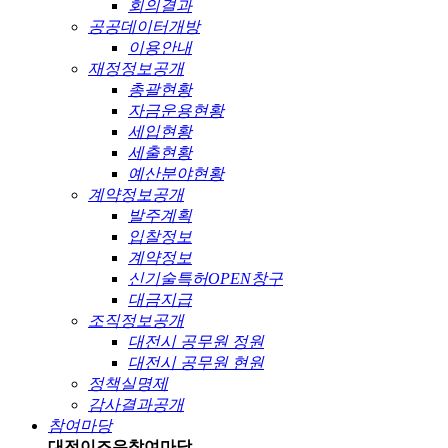
회의결과
공공데이터개방
이용안내
재정정보공개
총괄현황
자금운용현황
세입현황
세출현황
예산분야현황
계약정보공개
발주계획
입찰정보
계약정보
신기술특허OPEN창구
대금지급
조직정보공개
대전시 공무원 정원
대전시 공무원 현원
정책실명제
감사결과공개
참여마당
대전이즈유
참여마당