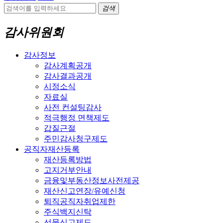
검색
감사위원회
감사정보
감사계획공개
감사결과공개
시정소식
자료실
사전 컨설팅감사
적극행정 면책제도
갑질근절
주민감사청구제도
공직자재산등록
재산등록방법
고지거부안내
금융및부동산정보사전제공
재산신고연장/유예신청
퇴직공직자취업제한
주식백지신탁
선물신고제도