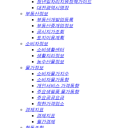
청년일자리지원정책가이드
대전광역시명장
부동산정보
부동산개발업등록
부동산중개업정보
공시지가조회
토지이용계획
소비자정보
소비생활센터
생활지리정보
농수산물정보
물가정보
소비자물가지수
소비자물가동향
개인서비스 가격동향
주요생필품 물가동향
주요공공요금
착한가격업소
경제지표
경제지표
월간경제
협동조합