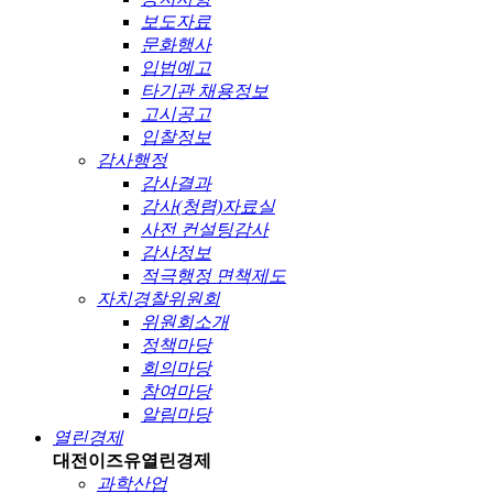
보도자료
문화행사
입법예고
타기관 채용정보
고시공고
입찰정보
감사행정
감사결과
감사(청렴)자료실
사전 컨설팅감사
감사정보
적극행정 면책제도
자치경찰위원회
위원회소개
정책마당
회의마당
참여마당
알림마당
열린경제
대전이즈유
열린경제
과학산업