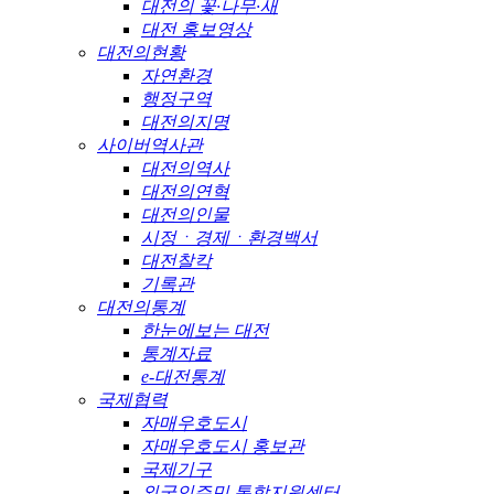
대전의 꽃·나무·새
대전 홍보영상
대전의현황
자연환경
행정구역
대전의지명
사이버역사관
대전의역사
대전의연혁
대전의인물
시정ㆍ경제ㆍ환경백서
대전찰칵
기록관
대전의통계
한눈에보는 대전
통계자료
e-대전통계
국제협력
자매우호도시
자매우호도시 홍보관
국제기구
외국인주민 통합지원센터