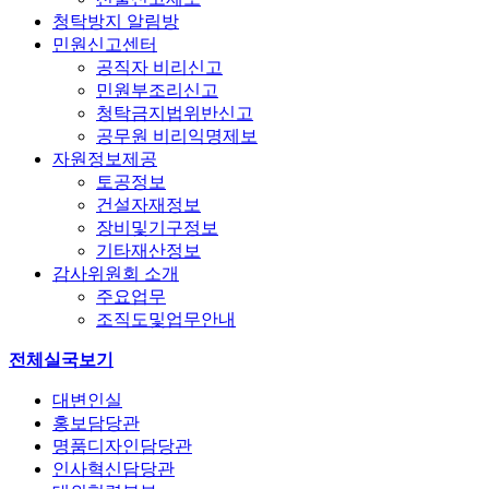
청탁방지 알림방
민원신고센터
공직자 비리신고
민원부조리신고
청탁금지법위반신고
공무원 비리익명제보
자원정보제공
토공정보
건설자재정보
장비및기구정보
기타재산정보
감사위원회 소개
주요업무
조직도및업무안내
전체실국보기
대변인실
홍보담당관
명품디자인담당관
인사혁신담당관