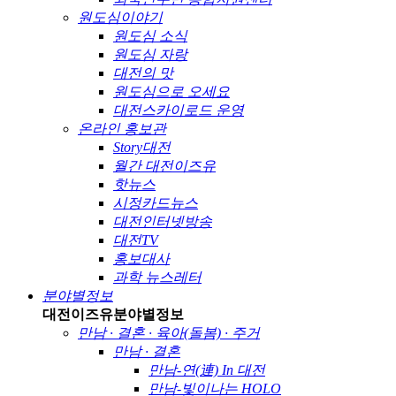
원도심이야기
원도심 소식
원도심 자랑
대전의 맛
원도심으로 오세요
대전스카이로드 운영
온라인 홍보관
Story대전
월간 대전이즈유
핫뉴스
시정카드뉴스
대전인터넷방송
대전TV
홍보대사
과학 뉴스레터
분야별정보
대전이즈유
분야별정보
만남 · 결혼 · 육아(돌봄) · 주거
만남 · 결혼
만남-연(連) In 대전
만남-빛이나는 HOLO