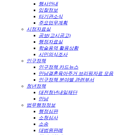
행사안내
입찰정보
타기관소식
주요업무계획
시정자료실
공보(고시공고)
행정자료실
학술용역 활용상황
시민의식조사
인구정책
인구정책 카드뉴스
만남결혼육아주거 브리핑자료 모음
인구정책 분야별 관련부서
청년정책
대전청년내일재단
만남
법무행정정보
행정심판
소청심사
소송
대법원판례