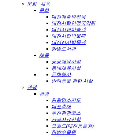
문화 · 체육
문화
대전예술의전당
대전시립연정국악원
대전시립미술관
대전시립박물관
대전선사박물관
한밭도서관
체육
공공체육시설
동네체육시설
문화행사
반려동물 관련 시설
관광
관광
관광명소지도
대표축제
추천관광코스
관광자료신청
오월드(대전동물원)
한밭수목원