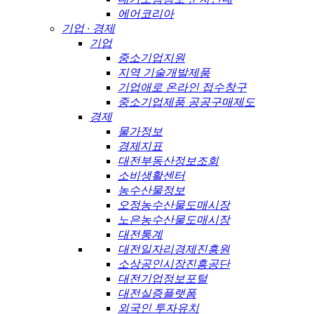
에어코리아
기업 · 경제
기업
중소기업지원
지역 기술개발제품
기업애로 온라인 접수창구
중소기업제품 공공구매제도
경제
물가정보
경제지표
대전부동산정보조회
소비생활센터
농수산물정보
오정농수산물도매시장
노은농수산물도매시장
대전통계
대전일자리경제진흥원
소상공인시장진흥공단
대전기업정보포털
대전실증플랫폼
외국인 투자유치