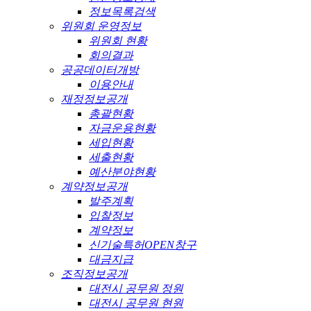
정보목록검색
위원회 운영정보
위원회 현황
회의결과
공공데이터개방
이용안내
재정정보공개
총괄현황
자금운용현황
세입현황
세출현황
예산분야현황
계약정보공개
발주계획
입찰정보
계약정보
신기술특허OPEN창구
대금지급
조직정보공개
대전시 공무원 정원
대전시 공무원 현원