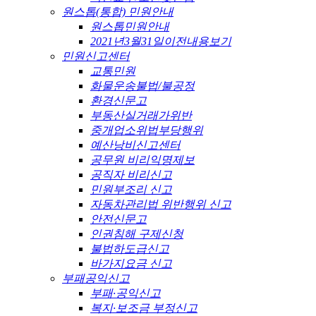
원스톱(통합) 민원안내
원스톱민원안내
2021년3월31일이전내용보기
민원신고센터
교통민원
화물운송불법/불공정
환경신문고
부동산실거래가위반
중개업소위법부당행위
예산낭비신고센터
공무원 비리익명제보
공직자 비리신고
민원부조리 신고
자동차관리법 위반행위 신고
안전신문고
인권침해 구제신청
불법하도급신고
바가지요금 신고
부패공익신고
부패·공익신고
복지·보조금 부정신고