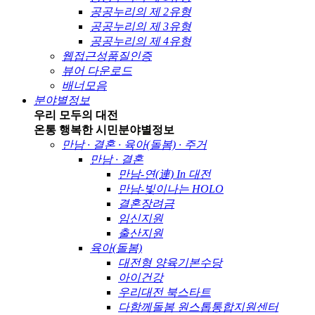
공공누리의 제 2유형
공공누리의 제 3유형
공공누리의 제 4유형
웹접근성품질인증
뷰어 다운로드
배너모음
분야별정보
우리 모두의 대전
온통 행복한 시민
분야별정보
만남 · 결혼 · 육아(돌봄) · 주거
만남 · 결혼
만남-연(連) In 대전
만남-빛이나는 HOLO
결혼장려금
임신지원
출산지원
육아(돌봄)
대전형 양육기본수당
아이건강
우리대전 북스타트
다함께돌봄 원스톱통합지원센터