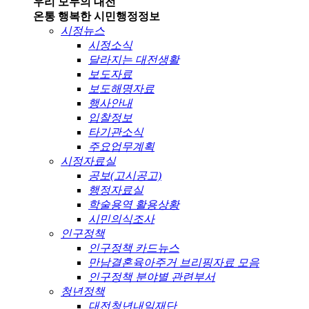
우리 모두의 대전
온통 행복한 시민
행정정보
시정뉴스
시정소식
달라지는 대전생활
보도자료
보도해명자료
행사안내
입찰정보
타기관소식
주요업무계획
시정자료실
공보(고시공고)
행정자료실
학술용역 활용상황
시민의식조사
인구정책
인구정책 카드뉴스
만남결혼육아주거 브리핑자료 모음
인구정책 분야별 관련부서
청년정책
대전청년내일재단