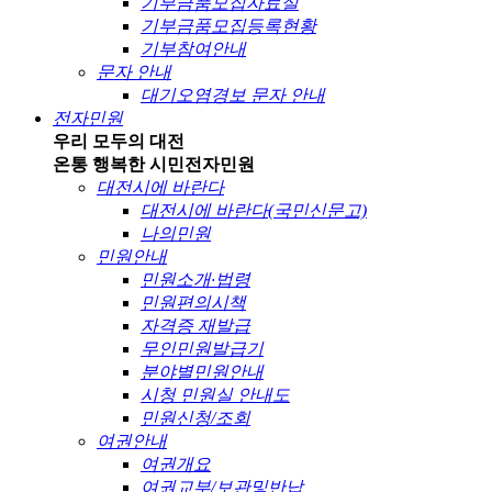
기부금품모집자료실
기부금품모집등록현황
기부참여안내
문자 안내
대기오염경보 문자 안내
전자민원
우리 모두의 대전
온통 행복한 시민
전자민원
대전시에 바란다
대전시에 바란다(국민신문고)
나의민원
민원안내
민원소개·법령
민원편의시책
자격증 재발급
무인민원발급기
분야별민원안내
시청 민원실 안내도
민원신청/조회
여권안내
여권개요
여권교부/보관및반납