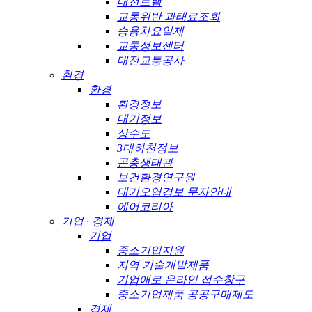
대전트램
교통위반 과태료조회
승용차요일제
교통정보센터
대전교통공사
환경
환경
환경정보
대기정보
상수도
3대하천정보
곤충생태관
보건환경연구원
대기오염경보 문자안내
에어코리아
기업 · 경제
기업
중소기업지원
지역 기술개발제품
기업애로 온라인 접수창구
중소기업제품 공공구매제도
경제