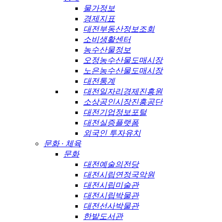
물가정보
경제지표
대전부동산정보조회
소비생활센터
농수산물정보
오정농수산물도매시장
노은농수산물도매시장
대전통계
대전일자리경제진흥원
소상공인시장진흥공단
대전기업정보포털
대전실증플랫폼
외국인 투자유치
문화 · 체육
문화
대전예술의전당
대전시립연정국악원
대전시립미술관
대전시립박물관
대전선사박물관
한밭도서관