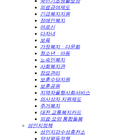
국민기초생활보장
의료급여제도
긴급복지지원
장애인복지
어르신
다자녀
보육
가정복지ㆍ다문화
청소년ㆍ아동
노숙인복지
사회복지관
장묘관리
보훈수당지원
보훈공원
지역자율형사회서비스
의사상자 지원제도
주거복지
대전 교통복지카드
의료·요양 통합돌봄
성인지정책
성인지감수성충전소
양성평등정책