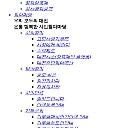
정책실명제
감사결과공개
참여마당
우리 모두의 대전
온통 행복한 시민
참여마당
시정참여
고향사랑기부제
시장에게 바란다
숙의제도
대전시소(정책제안 플랫폼)
대전주민참여예산
일반참여
공모·설문
칭찬합시다
자유게시판
시민단체
알려드립니다
단체등록안내
기부문화
기부금대상민간단체 안내
기부금품모집안내