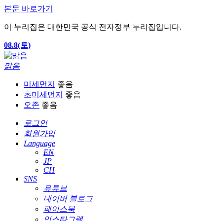
본문 바로가기
이 누리집은 대한민국 공식 전자정부 누리집입니다.
08.8(토)
맑음
미세먼지
좋음
초미세먼지
좋음
오존
좋음
로그인
회원가입
Language
EN
JP
CH
SNS
유튜브
네이버 블로그
페이스북
인스타그램