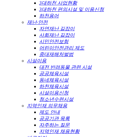
3대하천 사업현황
3대하천 편의시설 및 이용신청
하천용어
재난·안전
자연재난 길잡이
사회재난 길잡이
시민안전보험
어린이안전관리 제도
중대재해처벌법
시설이용
대전 반려동물 관련 시설
공공체육시설
동네체육시설
하천체육시설
시설이용신청
청소년수련시설
지역인재 의무채용
제도 안내
공공기관 목록
자주하는 질문
지역인재 채용현황