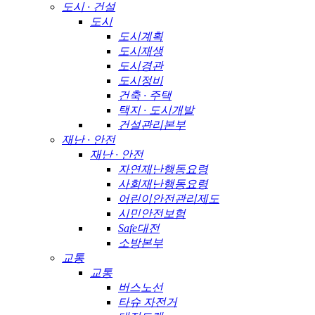
도시 · 건설
도시
도시계획
도시재생
도시경관
도시정비
건축 · 주택
택지 · 도시개발
건설관리본부
재난 · 안전
재난 · 안전
자연재난행동요령
사회재난행동요령
어린이안전관리제도
시민안전보험
Safe대전
소방본부
교통
교통
버스노선
타슈 자전거