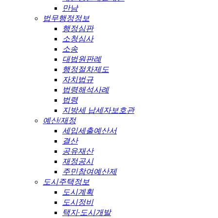
만남
법무행정정보
행정심판
소청심사
소송
대법원판례
행정절차제도
자치법규
법령해석사례
법령
지방세 납세자보호관
예산/재정
세입세출예산서
결산
공유재산
재정공시
주민참여예산제
도시주택정보
도시계획
도시정비
택지·도시개발