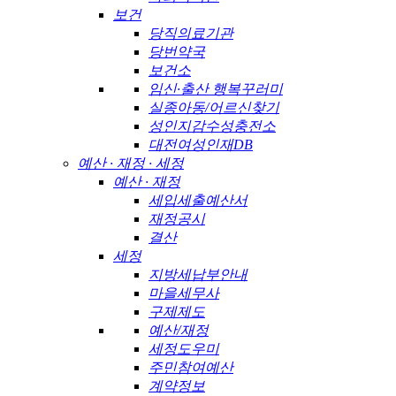
보건
당직의료기관
당번약국
보건소
임신·출산 행복꾸러미
실종아동/어르신찾기
성인지감수성충전소
대전여성인재DB
예산 · 재정 · 세정
예산 · 재정
세입세출예산서
재정공시
결산
세정
지방세납부안내
마을세무사
구제제도
예산/재정
세정도우미
주민참여예산
계약정보