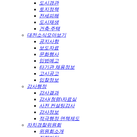
도시경관
토지정책
전세피해
도시재생
건축·주택
대전소식모아보기
공지사항
보도자료
문화행사
입법예고
타기관 채용정보
고시공고
입찰정보
감사행정
감사결과
감사(청렴)자료실
사전 컨설팅감사
감사정보
적극행정 면책제도
자치경찰위원회
위원회소개