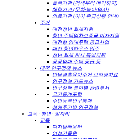
돌봄기관 (검색부터 예약까지)
체험기관 (문화/놀이/역사)
의료기관 (아이 위급상황 안내)
주거
대전청년 월세지원
청년 주택임차보증금 이자지원
대전형 임대주택 공급사업
대전 청년하우스 입주
청년 월세 한시 특별지원
공공임대 주택 공급 등
대전 인구정책 뉴스
만남결혼육아주거 브리핑자료
인구정책 카드뉴스
인구정책 분야별 관련부서
국가통계포털
주민등록인구통계
생애주기별 인구정책
교육 · 청년 · 일자리
교육
디지털배움터
여성가족원