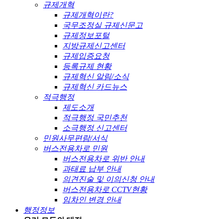
규제개혁
규제개혁이란?
국무조정실 규제신문고
규제정보포털
지방규제신고센터
규제입증요청
등록규제 현황
규제혁신 알림/소식
규제혁신 카드뉴스
적극행정
제도소개
적극행정 국민추천
소극행정 신고센터
민원사무편람/서식
버스전용차로 민원
버스전용차로 위반 안내
과태료 납부 안내
의견진술 및 이의신청 안내
버스전용차로 CCTV현황
임차인 변경 안내
행정정보