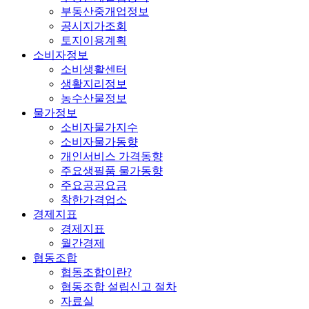
부동산중개업정보
공시지가조회
토지이용계획
소비자정보
소비생활센터
생활지리정보
농수산물정보
물가정보
소비자물가지수
소비자물가동향
개인서비스 가격동향
주요생필품 물가동향
주요공공요금
착한가격업소
경제지표
경제지표
월간경제
협동조합
협동조합이란?
협동조합 설립신고 절차
자료실