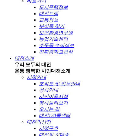
바로가기
도시주택정보
대전트램
교통정보
분실물 찾기
보건환경연구원
농업기술센터
수돗물 수질정보
친환경학교급식
대전소개
우리 모두의 대전
온통 행복한 시민
대전소개
시청안내
조직도 및 업무안내
청사안내
시민이용시설
청사둘러보기
오시는 길
대전120콜센터
대전의상징
시정구호
대전의 깃대종