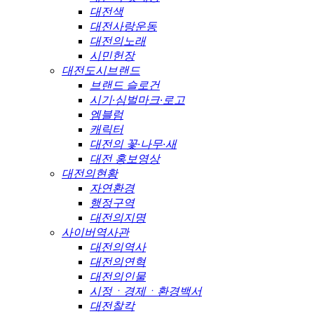
대전색
대전사랑운동
대전의노래
시민헌장
대전도시브랜드
브랜드 슬로건
시기·심벌마크·로고
엠블럼
캐릭터
대전의 꽃·나무·새
대전 홍보영상
대전의현황
자연환경
행정구역
대전의지명
사이버역사관
대전의역사
대전의연혁
대전의인물
시정ㆍ경제ㆍ환경백서
대전찰칵