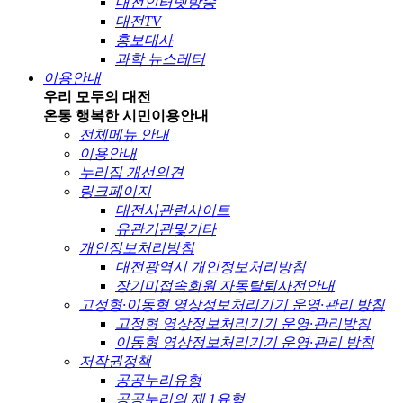
대전인터넷방송
대전TV
홍보대사
과학 뉴스레터
이용안내
우리 모두의 대전
온통 행복한 시민
이용안내
전체메뉴 안내
이용안내
누리집 개선의견
링크페이지
대전시관련사이트
유관기관및기타
개인정보처리방침
대전광역시 개인정보처리방침
장기미접속회원 자동탈퇴사전안내
고정형·이동형 영상정보처리기기 운영·관리 방침
고정형 영상정보처리기기 운영·관리방침
이동형 영상정보처리기기 운영·관리 방침
저작권정책
공공누리유형
공공누리의 제 1유형