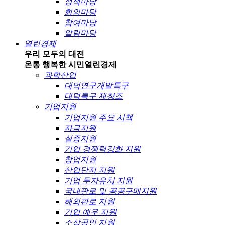
정책마당
회의마당
참여마당
알림마당
열린경제
우리 모두의 대전
온통 행복한 시민
열린경제
과학산업
대덕연구개발특구
대덕특구 재창조
기업지원
기업지원 주요 시책
자금지원
실증지원
기업 경쟁력강화 지원
창업지원
산업단지 지원
기업 투자유치 지원
국내판로 및 공공구매지원
해외판로 지원
기업 예우 지원
소상공인 지원