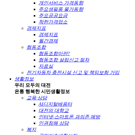
개인서비스 가격동향
주요생필품 물가동향
주요공공요금
착한가격업소
경제지표
경제지표
월간경제
협동조합
협동조합이란?
협동조합 설립신고 절차
자료실
전기자동차 충전시설 신고 및 책임보험 가입
생활정보
우리 모두의 대전
온통 행복한 시민
생활정보
교육·상담
AI디지털배움터
대전의 대학교
인터넷·스마트폰 과의존 예방
인권침해 상담
복지