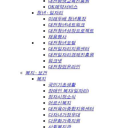
대전평생교육진흥원
OK예약서비스
청년 · 일자리
미래두배 청년통장
대전청년네트워크
대전청년성장프로젝트
채용행사
대전청년포털
대전일자리지원센터
대전일자리경제진흥원
워크넷
대전창업온라인
복지 · 보건
복지
국민기초생활
장애인 복지(일자리)
점자시정소식
어르신복지
대전육아종합지원센터
다자녀가정우대
다문화가족지원
사회복지관