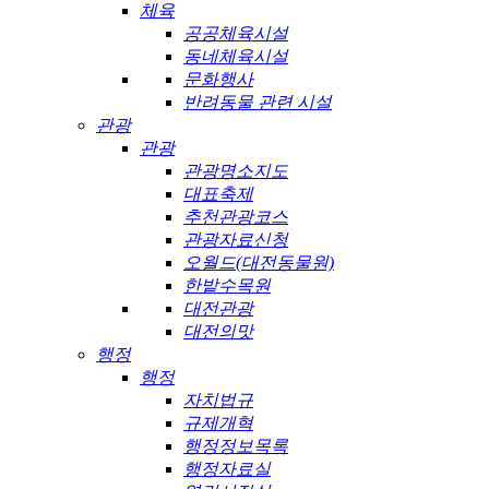
체육
공공체육시설
동네체육시설
문화행사
반려동물 관련 시설
관광
관광
관광명소지도
대표축제
추천관광코스
관광자료신청
오월드(대전동물원)
한밭수목원
대전관광
대전의맛
행정
행정
자치법규
규제개혁
행정정보목록
행정자료실