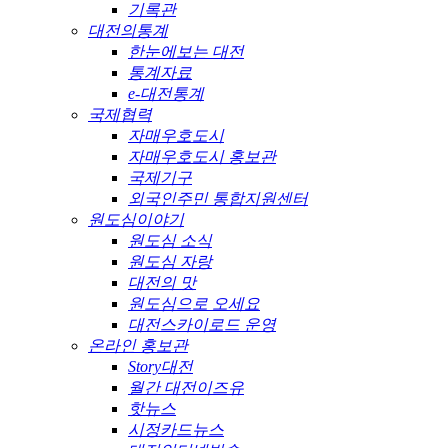
기록관
대전의통계
한눈에보는 대전
통계자료
e-대전통계
국제협력
자매우호도시
자매우호도시 홍보관
국제기구
외국인주민 통합지원센터
원도심이야기
원도심 소식
원도심 자랑
대전의 맛
원도심으로 오세요
대전스카이로드 운영
온라인 홍보관
Story대전
월간 대전이즈유
핫뉴스
시정카드뉴스