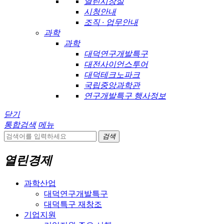
열린시장실
시청안내
조직 · 업무안내
과학
과학
대덕연구개발특구
대전사이언스투어
대덕테크노파크
국립중앙과학관
연구개발특구 행사정보
닫기
통합검색
메뉴
검색
열린경제
과학산업
대덕연구개발특구
대덕특구 재창조
기업지원