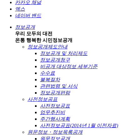
카카오 채널
엑스
네이버 밴드
정보공개
우리 모두의 대전
온통 행복한 시민
정보공개
정보공개제도안내
정보공개 및 처리제도
정보공개청구
비공개 대상정보 세부기준
수수료
불복절차
관련법령 및 서식
정보공개편람
사전정보공표
사전정보공표
업무추진비
주간행사계획
사전정보공표(2014년 1월 이전자료)
원문정보・정보목록공개
원문정보공개