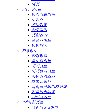
여성
건강과의료
당직의료기관
보건소
예방접종
산모지원
생활건강
관련사이트
당번약국
환경정보
환경정책
물순환회복
대기정보
미세먼지정보
자연환경조사
재활용정보
음식물쓰레기자원화
기후변화대응
관련사이트
3대하천정보
대전의 3대하천